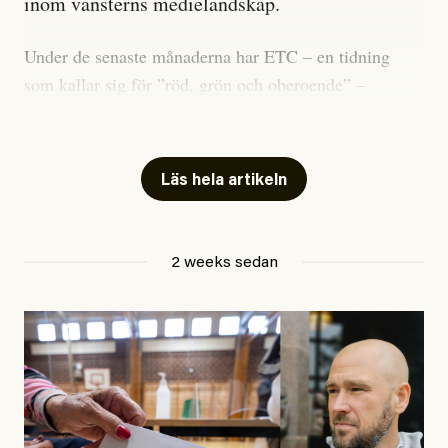
inom vänsterns medielandskap.
Under de senaste månaderna har ETC – en tidning
som kallar sig för ”röd, grön och oberoende” –
publicerat två artiklar som vi gärna vill kommentera.
Artiklarna väcker flera frågor: Vem är det som ETC
skriver för? Vad betyder det att vara en ”röd, grön och
Läs hela artikeln
oberoende” tidning? Och vad är egentligen bra
journalistik?
2 weeks sedan
Den första artikeln publicerades den 10 mars 2026.
Titeln är
”Mystiska mannen förföljde ministern –
utpekas som israelisk infiltratör”
. Enligt ingressen
handlar artikeln om en person vars ”bakgrund skapar
splittring och oro i rörelsen”. Problemet är att artikeln
skapar betydligt mer oro i palestinarörelsen – och den
oberoende vänstern – än den porträtterade personen