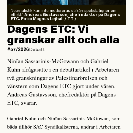
”Journalistik kan inte modereras utifrån spekulationer om
effekt.”
Andreas Gustavsson, chefredaktör på Dagens
ETC. Foto: Magnus Lejhall / TT /
Dagens ETC: Vi
granskar allt och alla
#57/2026
Debatt
Ninïan Sassarinis-McGowann och Gabriel
Kuhn ifrågasatte i en debattartikel i Arbetaren
två granskningar av Palestinarörelsen och
vänstern som Dagens ETC gjort under våren.
Andreas Gustavsson, chefredaktör på Dagens
ETC, svarar.
Gabriel Kuhn och Ninïan Sassarinis-McGowan, som
båda tillhör SAC Syndikalisterna, undrar i Arbetaren