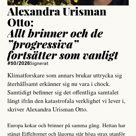
Alexandra Urisman
Otto:
Allt brinner och de
”progressiva”
fortsätter som vanligt
#50/2026
Signerat
Klimatforskare som annars brukar uttrycka sig
återhållsamt erkänner sig nu vara i chock.
Samtidigt befinner sig det offentliga samtalet
långt ifrån den katastrofala verklighet vi lever i,
skriver Alexandra Urisman Otto.
Europa kokar och brinner på samma gång. Hettan har
stängt Eiffeltornet
och lågorna står höga strax utanför