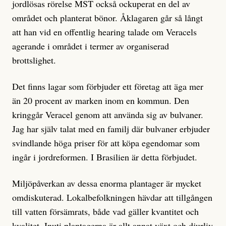
jordlösas rörelse MST också ockuperat en del av
området och planterat bönor. Åklagaren går så långt
att han vid en offentlig hearing talade om Veracels
agerande i området i termer av organiserad
brottslighet.
Det finns lagar som förbjuder ett företag att äga mer
än 20 procent av marken inom en kommun. Den
kringgår Veracel genom att använda sig av bulvaner.
Jag har själv talat med en familj där bulvaner erbjuder
svindlande höga priser för att köpa egendomar som
ingår i jordreformen. I Brasilien är detta förbjudet.
Miljöpåverkan av dessa enorma plantager är mycket
omdiskuterad. Lokalbefolkningen hävdar att tillgången
till vatten försämrats, både vad gäller kvantitet och
kvalitet. Inuti plantagerna är allt annat växt och djurliv