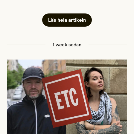
Snart skrivs boken ”Barn i
fängelse”
Läs hela artikeln
Jesper Lundby
1 week sedan
Publicerad
29 July, 2026
Uppdaterad
29 July, 2026