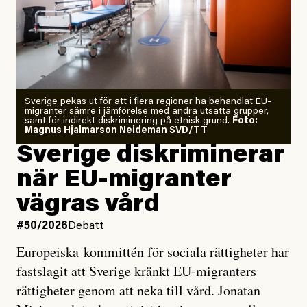
Årets El Niño kan bli den
starkaste som uppmätts
Zeke Hausfather är chockad igen efter att ha
Sverige pekas ut för att i flera regioner ha behandlat EU-
analyserat hur de olika klimatmodellerna bedömer
migranter sämre i jämförelse med andra utsatta grupper,
samt för indirekt diskriminering på etnisk grund.
Foto:
läget för hur den begynnande El Niño-händelsen ska
Magnus Hjalmarson Neideman SVD/TT
utveckla sig. El Niño är ett återkommande
Sverige diskriminerar
väderfenomen som uppstår när havsvattnet i delar av
när EU-migranter
Stilla havet blir ovanligt varmt. Det påverkar vädret
vägras vård
över stora delar av världen och under
våren
har
forskare allt oftare varnat för att den här El Niñon
#50/2026
Debatt
kommer att bli extrem.
Europeiska kommittén för sociala rättigheter har
fastslagit att Sverige kränkt EU-migranters
Det verkar vara en underdrift, menar nu Zeke
rättigheter genom att neka till vård. Jonatan
Hausfather.