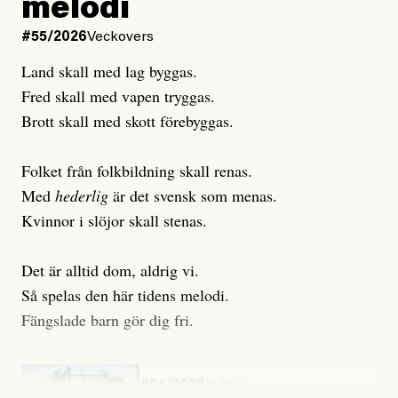
melodi
Uppdaterad
3 August, 2026
Uppdaterad
7 August, 2026
#55/2026
Veckovers
Land skall med lag byggas.
Fred skall med vapen tryggas.
Brott skall med skott förebyggas.
Folket från folkbildning skall renas.
Med
hederlig
är det svensk som menas.
Kvinnor i slöjor skall stenas.
Det är alltid dom, aldrig vi.
Så spelas den här tidens melodi.
Fängslade barn gör dig fri.
#54/2026
Kultur