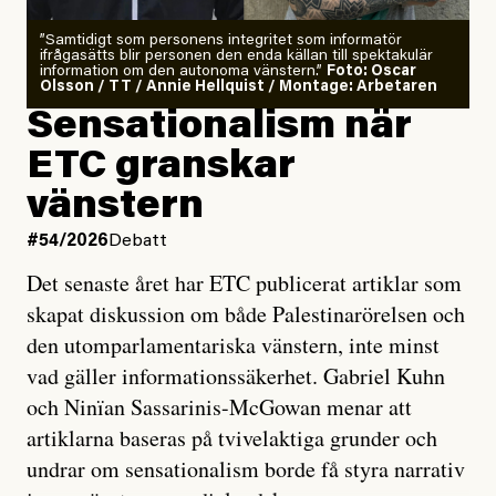
”Samtidigt som personens integritet som informatör
ifrågasätts blir personen den enda källan till spektakulär
information om den autonoma vänstern.”
Foto: Oscar
Olsson / TT / Annie Hellquist / Montage: Arbetaren
Sensationalism när
ETC granskar
vänstern
#54/2026
Debatt
Det senaste året har ETC publicerat artiklar som
skapat diskussion om både Palestinarörelsen och
den utomparlamentariska vänstern, inte minst
vad gäller informationssäkerhet. Gabriel Kuhn
och Ninïan Sassarinis-McGowan menar att
artiklarna baseras på tvivelaktiga grunder och
undrar om sensationalism borde få styra narrativ