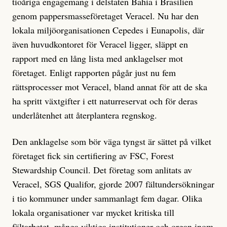
tioåriga engagemang i delstaten Bahia i Brasilien
genom pappersmasseföretaget Veracel. Nu har den
lokala miljöorganisationen Cepedes i Eunapolis, där
även huvudkontoret för Veracel ligger, släppt en
rapport med en lång lista med anklagelser mot
företaget. Enligt rapporten pågår just nu fem
rättsprocesser mot Veracel, bland annat för att de ska
ha spritt växtgifter i ett naturreservat och för deras
underlåtenhet att återplantera regnskog.
Den anklagelse som bör väga tyngst är sättet på vilket
företaget fick sin certifiering av FSC, Forest
Stewardship Council. Det företag som anlitats av
Veracel, SGS Qualifor, gjorde 2007 fältundersökningar
i tio kommuner under sammanlagt fem dagar. Olika
lokala organisationer var mycket kritiska till
fältarbetet, många viktiga institutioner och organ inom