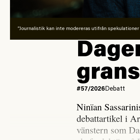
”Journalistik kan inte modereras utifrån spekulationer
Dagen
grans
#57/2026
Debatt
Ninïan Sassarin
debattartikel i A
vänstern som Da