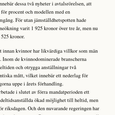
nebär dessa två nyheter i avtalsrörelsen, att
et för procent och modellen med en
amgång. För utan jämställdhetspotten hade
eökning varit 1 925 kronor över tre år, men nu
2 525 kronor.
t innan kvinnor har likvärdiga villkor som män
d. Inom de kvinnodominerade branscherna
deltiden och otrygga anställningar två
iska mått, vilket innebär ett nederlag för
rna uppe i årets förhandling.
betade i slutet av förra mandatperioden ett
deltidsanställda ökad möjlighet till heltid, men
för riksdagen. Och den nuvarande regeringen har