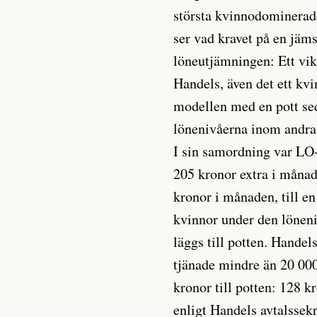
största kvinnodominerad
ser vad kravet på en jäms
löneutjämningen: Ett vikti
Handels, även det ett kvi
modellen med en pott sed
lönenivåerna inom andra 
I sin samordning var LO-
205 kronor extra i måna
kronor i månaden, till e
kvinnor under den lönen
läggs till potten. Hande
tjänade mindre än 20 000
kronor till potten: 128 k
enligt Handels avtalssekr