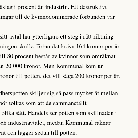
åslag i procent än industrin. Ett destruktivt
ningar till de kvinnodominerade förbunden var
t avtal har ytterligare ett steg i rätt riktning
ningen skulle förbundet kräva 164 kronor per år
 till 80 procent består av kvinnor som omräknat
re än 20 000 kronor. Men Kommunal kom ur
nor till potten, det vill säga 200 kronor per år.
dhetspotten skiljer sig så pass mycket åt mellan
r tolkas som att de sammanställt
 olika sätt. Handels ser potten som skillnaden i
 och industriavtalet, medan Kommunal räknar
nt och lägger sedan till potten.