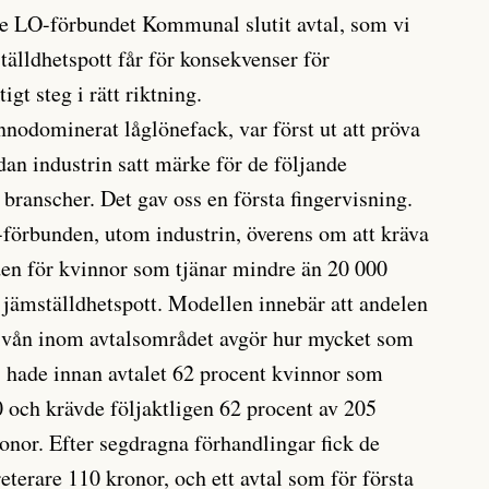
e LO-förbundet Kommunal slutit avtal, som vi
tälldhetspott får för konsekvenser för
gt steg i rätt riktning.
nnodominerat låglönefack, var först ut att pröva
an industrin satt märke för de följande
branscher. Det gav oss en första fingervisning.
förbunden, utom industrin, överens om att kräva
den för kvinnor som tjänar mindre än 20 000
n jämställdhetspott. Modellen innebär att andelen
ivån inom avtalsområdet avgör hur mycket som
ls hade innan avtalet 62 procent kvinnor som
 och krävde följaktligen 62 procent av 205
ronor. Efter segdragna förhandlingar fick de
eterare 110 kronor, och ett avtal som för första