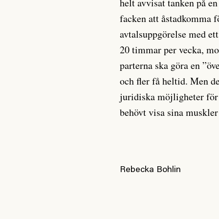
helt avvisat tanken på en
facken att åstadkomma f
avtalsuppgörelse med ett 
20 timmar per vecka, mot
parterna ska göra en ”öv
och fler få heltid. Men d
juridiska möjligheter för
behövt visa sina muskler
Rebecka Bohlin