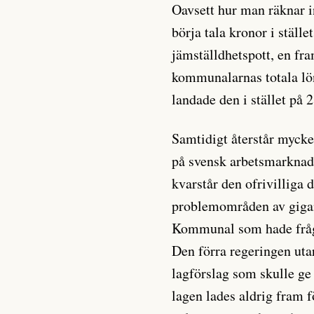
Oavsett hur man räknar in
börja tala kronor i ställ
jämställdhetspott, en fr
kommunalarnas totala lön
landade den i stället på 
Samtidigt återstår mycke
på svensk arbetsmarkna
kvarstår den ofrivilliga 
problemområden av gigant
Kommunal som hade frågo
Den förra regeringen utar
lagförslag som skulle ge 
lagen lades aldrig fram 