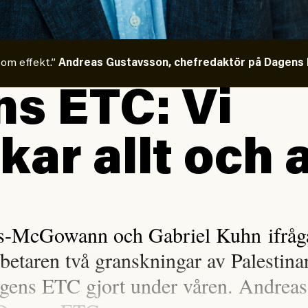
 om effekt.”
Andreas Gustavsson, chefredaktör på Dagens E
s ETC: Vi
kar allt och a
is-McGowann och Gabriel Kuhn ifråga
rbetaren två granskningar av Palestina
gens ETC gjort under våren. Andreas