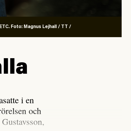
TC. Foto: Magnus Lejhall / TT /
lla
satte i en
rörelsen och
 Gustavsson,