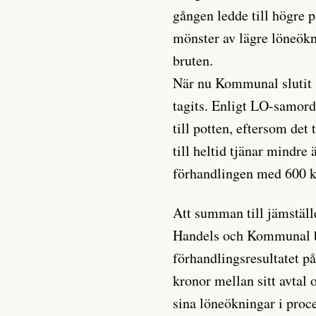
gången ledde till högre p
mönster av lägre löneök
bruten.
När nu Kommunal slutit sit
tagits. Enligt LO-samord
till potten, eftersom det
till heltid tjänar mind
förhandlingen med 600 kro
Att summan till jämställ
Handels och Kommunal bö
förhandlingsresultatet på
kronor mellan sitt avtal
sina löneökningar i proce