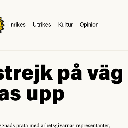
Inrikes
Utrikes
Kultur
Opinion
trejk på väg 
as upp
gnads prata med arbetsgivarnas representanter,