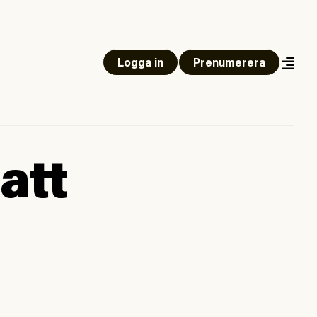
Logga in
Prenumerera
att