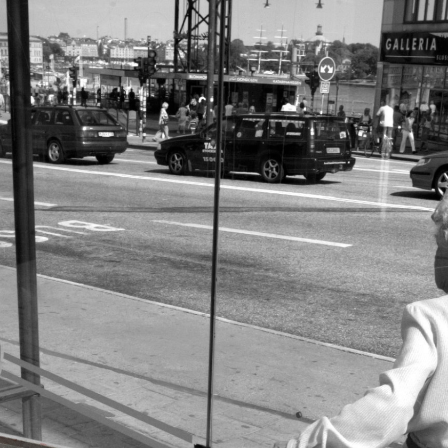
ig till många snarare än att jaga inbördes
 fall fungerat för Dagens ETC.
iklar som Kuhn och Sassarinis-McGowan riktar
nen förföljde ministern – utpekas som israelisk
bland annat eldar på ryktesspridning, är
ad och gör tveksamma nedslag i en persons
 det om en annan granskning, ”
Därför blev jag
utonoma vänstern
”, som de anser ”blandar två
s”, det vill säga både hur en Säpo-resurs
möter i den autonoma miljön.
Gowan hävdar att Dagens ETC arbetar med