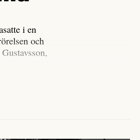
satte i en
rörelsen och
 Gustavsson,