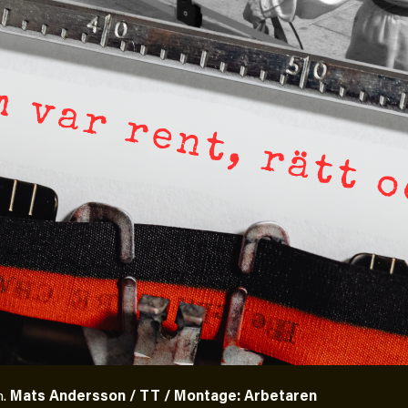
t istället prioritera ”sensationalism och
e är inte intressant för Dagens ETC.
n klatschig men korrekt rubrik gör
yfiken beställer prenumeration, men den avslutas
ournalistiken levererar substans. Självklart
 på olika källor, alltifrån domar till en mängd
ve generös möjlighet att bemöta för såväl
ngagera sig i Palestinarörelsen ifrågasätts som
rsen samlade in uppgifter. Researchen är
en inte journalistikens metod som stör?
wan återkommer till att artiklarna ”inte är bra
n.
Mats Andersson / TT / Montage: Arbetaren