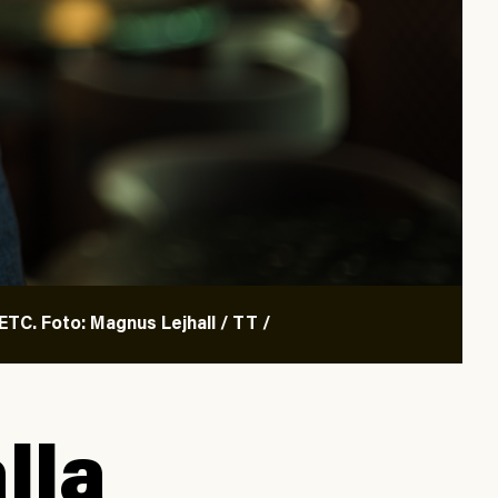
TC. Foto: Magnus Lejhall / TT /
lla