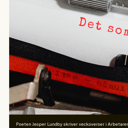
”opålitliga källor” för at
klickbete”. Nej, klickbet
Journalistiken är låst. E
förhoppningsvis att en n
sekunder senare om inte j
bygger dessa granskningar
intervjupersoner, inklusi
personen vars motiv att e
de grupper där Säpo-resu
grundlig.
Möjligen är det egentlig
Kuhn och Sassarinis-McGo
Poeten Jesper Lundby skriver veckoverser i Arbetare