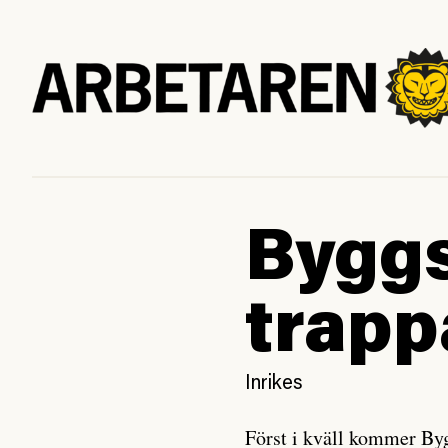
Byggs
trapp
Inrikes
Först i kväll kommer Byg