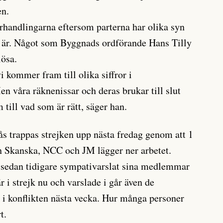
en.
rhandlingarna eftersom parterna har olika syn
a är. Något som Byggnads ordförande Hans Tilly
lösa.
vi kommer fram till olika siffror i
n våra räknenissar och deras brukar till slut
till vad som är rätt, säger han.
s trappas strejken upp nästa fredag genom att 1
n Skanska, NCC och JM lägger ner arbetet.
 sedan tidigare sympativarslat sina medlemmar
r i strejk nu och varslade i går även de
n i konflikten nästa vecka. Hur många personer
t.