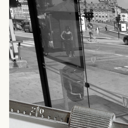
journalistik som vänder s
beundran. Det har i alla
Det är två specifika art
sin kritik mot.
Först ut är ”
Mystiska man
infiltratör
” som de menar 
otillräckligt anonymiser
bakgrund. Sedan handlar
Säpo-informatör i den a
saker som inte ska blanda
rekryteras och vad hon 
Kuhn och Sassarinis-Mc