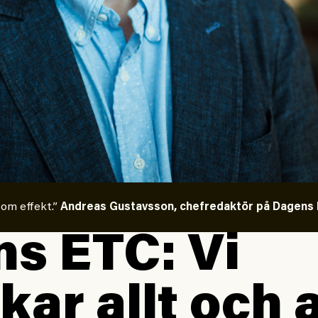
 om effekt.”
Andreas Gustavsson, chefredaktör på Dagens E
s ETC: Vi
kar allt och a