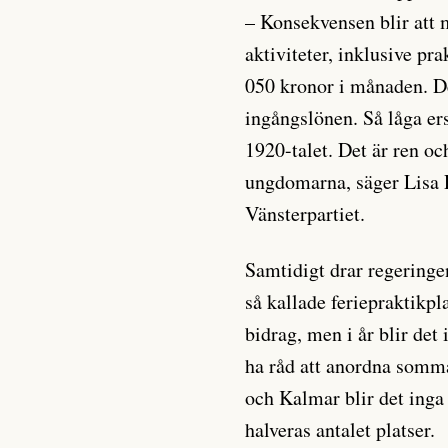
– Konsekvensen blir att
aktiviteter, inklusive pr
050 kronor i månaden. Det
ingångslönen. Så låga er
1920-talet. Det är ren oc
ungdomarna, säger Lisa 
Vänsterpartiet.
Samtidigt drar regering
så kallade feriepraktikpl
bidrag, men i år blir de
ha råd att anordna somma
och Kalmar blir det ing
halveras antalet platser.