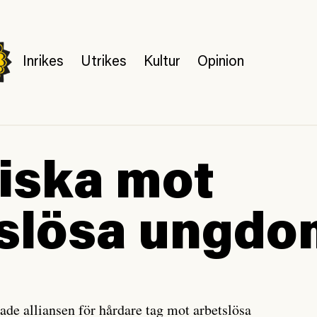
Inrikes
Utrikes
Kultur
Opinion
iska mot
slösa ungdo
ade alliansen för hårdare tag mot arbetslösa