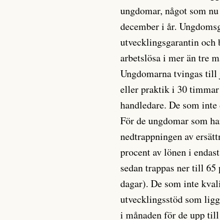
ungdomar, något som nu a
december i år. Ungdomsga
utvecklingsgarantin och
arbetslösa i mer än tre m
Ungdomarna tvingas till 
eller praktik i 30 timma
handledare. De som inte de
För de ungdomar som har 
nedtrappningen av ersätt
procent av lönen i endast
sedan trappas ner till 65
dagar). De som inte kvali
utvecklingsstöd som lig
i månaden för de upp til