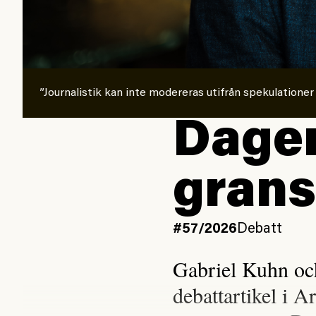
”Journalistik kan inte modereras utifrån spekulationer
Dagen
grans
#57/2026
Debatt
Gabriel Kuhn oc
debattartikel i A