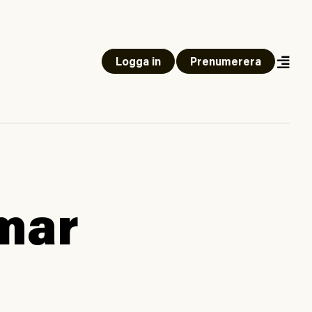
Logga in
Prenumerera
mar