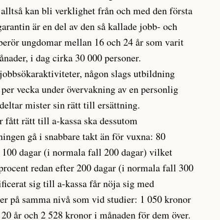
lltså kan bli verklighet från och med den första
rantin är en del av den så kallade jobb- och
 berör ungdomar mellan 16 och 24 år som varit
ånader, i dag cirka 30 000 personer.
jobbsökaraktiviteter, någon slags utbildning
r per vecka under övervakning av en personlig
ltar mister sin rätt till ersättning.
fått rätt till a-kassa ska dessutom
ningen gå i snabbare takt än för vuxna: 80
 100 dagar (i normala fall 200 dagar) vilket
 procent redan efter 200 dagar (i normala fall 300
ficerat sig till a-kassa får nöja sig med
ger på samma nivå som vid studier: 1 050 kronor
l 20 år och 2 528 kronor i månaden för dem över.