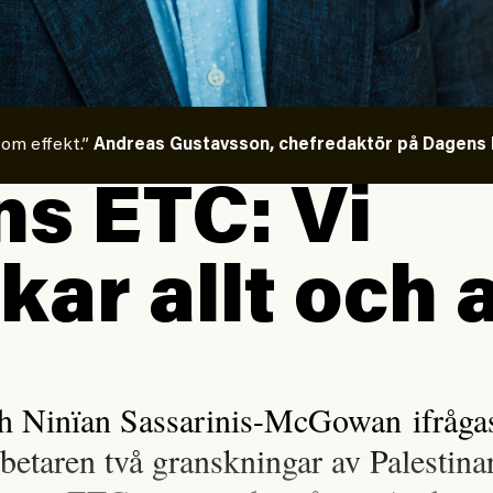
 om effekt.”
Andreas Gustavsson, chefredaktör på Dagens E
s ETC: Vi
kar allt och a
h Ninïan Sassarinis-McGowan ifrågasa
rbetaren två granskningar av Palestina