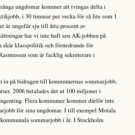
 många ungdomar kommer att tvingas delta i
aktikjobb, i 30 timmar per vecka för så lite som 1
 är ungefär sju till åtta procent av
sättningar har vi inte haft sen AK-jobben på
h skär klasspolitik och förnedrande för
Rasmussen som är facklig sekreterare i
en in på bidragen till kommunernas sommarjobb,
atser. 2006 betalades det ut 100 miljoner i
t ingenting. Flera kommuner kommer därför inte
rjobb för sina ungdomar. I till exempel Motala
a kommunala sommarjobb i år. I Stockholm