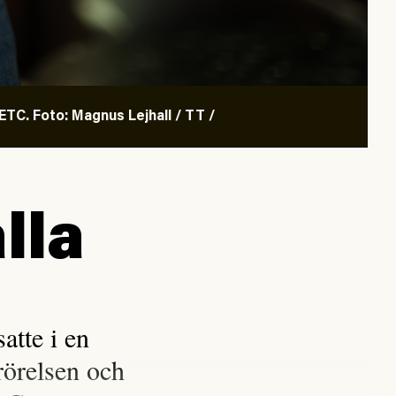
TC. Foto: Magnus Lejhall / TT /
lla
tte i en
rörelsen och