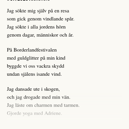
istället prioritera ”sensationalism och klickbete”. Nej,
Jag sökte mig själv på en resa
klickbete är inte intressant för Dagens ETC.
som gick genom vindlande spår.
Journalistiken är låst. En klatschig men korrekt rubrik
Jag sökte i alla jordens hörn
gör förhoppningsvis att en nyfiken beställer
genom dagar, människor och år.
prenumeration, men den avslutas sekunder senare om
inte journalistiken levererar substans. Självklart bygger
På Borderlandfestivalen
dessa granskningar på olika källor, alltifrån domar till
med guldglitter på min kind
en mängd intervjupersoner, inklusive generös
byggde vi oss vackra skydd
möjlighet att bemöta för såväl personen vars motiv att
undan själens isande vind.
engagera sig i Palestinarörelsen ifrågasätts som de
grupper där Säpo-resursen samlade in uppgifter.
Jag dansade ute i skogen,
Researchen är grundlig.
och jag drogade med min vän.
Jag läste om charmen med tarmen.
Möjligen är det egentligen inte journalistikens metod
Gjorde yoga med Adriene.
som stör?