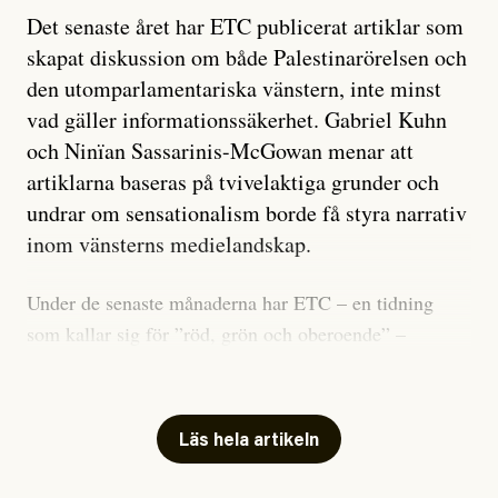
Det senaste året har ETC publicerat artiklar som
skapat diskussion om både Palestinarörelsen och
den utomparlamentariska vänstern, inte minst
vad gäller informationssäkerhet. Gabriel Kuhn
och Ninïan Sassarinis-McGowan menar att
artiklarna baseras på tvivelaktiga grunder och
undrar om sensationalism borde få styra narrativ
inom vänsterns medielandskap.
Under de senaste månaderna har ETC – en tidning
som kallar sig för ”röd, grön och oberoende” –
publicerat två artiklar som vi gärna vill kommentera.
Artiklarna väcker flera frågor: Vem är det som ETC
skriver för? Vad betyder det att vara en ”röd, grön och
Läs hela artikeln
oberoende” tidning? Och vad är egentligen bra
journalistik?