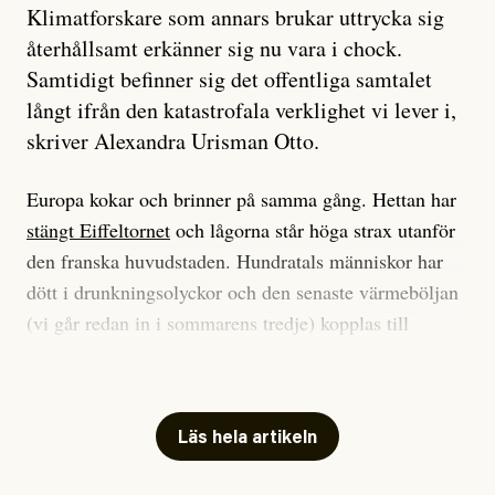
Klimatforskare som annars brukar uttrycka sig
återhållsamt erkänner sig nu vara i chock.
Samtidigt befinner sig det offentliga samtalet
långt ifrån den katastrofala verklighet vi lever i,
skriver Alexandra Urisman Otto.
Europa kokar och brinner på samma gång. Hettan har
stängt Eiffeltornet
och lågorna står höga strax utanför
den franska huvudstaden. Hundratals människor har
dött i drunkningsolyckor och den senaste värmeböljan
(vi går redan in i sommarens tredje) kopplas till
tiotusentals för tidiga
dödsfall
.
Har du också panik i hettan? Känns det som en
mardröm? Bra, allt annat vore fullständigt orimligt.
Läs hela artikeln