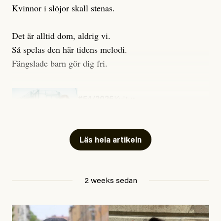
Kvinnor i slöjor skall stenas.
Det är alltid dom, aldrig vi.
Så spelas den här tidens melodi.
Fängslade barn gör dig fri.
#54/2026
Kultur
Snart skrivs boken ”Barn i
fängelse”
Läs hela artikeln
Jesper Lundby
2 weeks sedan
Publicerad
29 July, 2026
Uppdaterad
29 July, 2026