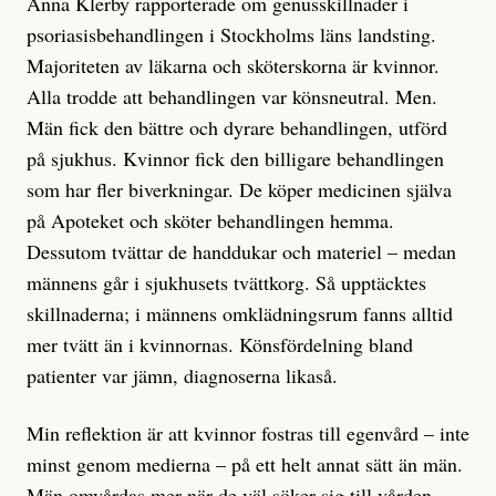
Anna Klerby rapporterade om genusskillnader i
psoriasisbehandlingen i Stockholms läns landsting.
Majoriteten av läkarna och sköterskorna är kvinnor.
Alla trodde att behandlingen var könsneutral. Men.
Män fick den bättre och dyrare behandlingen, utförd
på sjukhus. Kvinnor fick den billigare behandlingen
som har fler biverkningar. De köper medicinen själva
på Apoteket och sköter behandlingen hemma.
Dessutom tvättar de handdukar och materiel – medan
männens går i sjukhusets tvättkorg. Så upptäcktes
skillnaderna; i männens omklädningsrum fanns alltid
mer tvätt än i kvinnornas. Könsfördelning bland
patienter var jämn, diagnoserna likaså.
Min reflektion är att kvinnor fostras till egenvård – inte
minst genom medierna – på ett helt annat sätt än män.
Män omvårdas mer när de väl söker sig till vården.