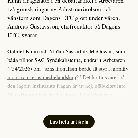
Kuhn ifrågasatte i en debattartikel i Arbetaren
två granskningar av Palestinarörelsen och
vänstern som Dagens ETC gjort under våren.
Andreas Gustavsson, chefredaktör på Dagens
ETC, svarar.
Gabriel Kuhn och Ninïan Sassarinis-McGowan, som
båda tillhör SAC Syndikalisterna, undrar i Arbetaren
(#54/2026) om ”
sensationalism borde få styra narrativ
inom vänsterns medielandskap
?” Det korta svaret på
den lagom insinuanta frågan är att nej, självklart inte.
Men däremot tror jag fler inom detta vänsterns
medielandskap skulle må bra av en sund populism, i
betydelsen att göra avslöjande och undersökande
journalistik som vänder sig till många snarare än att
Läs hela artikeln
jaga inbördes beundran. Det har i alla fall fungerat för
Dagens ETC.