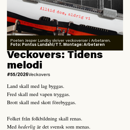
Dödsolyckorna har slutat
#54/2026
Debatt
minska
Sensationalism när ETC
granskar vänstern
Poeten Jesper Lundby skriver veckoverser i Arbetaren.
Joel Kellgren
Foto: Pontus Lundahl/TT. Montage: Arbetaren
Debattartikel i Arbetaren
Veckovers: Tidens
Publicerad
3 August, 2026
Publicerad
6 August, 2026
melodi
Uppdaterad
3 August, 2026
Uppdaterad
7 August, 2026
#55/2026
Veckovers
Land skall med lag byggas.
Fred skall med vapen tryggas.
Brott skall med skott förebyggas.
Folket från folkbildning skall renas.
Med
hederlig
är det svensk som menas.