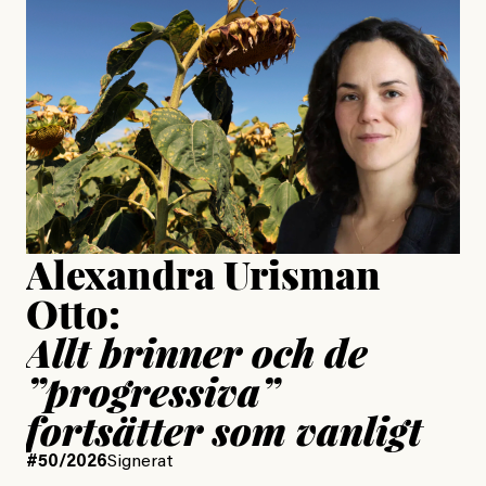
Jesper Lundby: ”Livet i sig
är ganska politiskt”
Jonas Lundström
Publicerad
24 July, 2026
Jesper Lundby
Publicerad
15 July, 2026
Uppdaterad
15 July, 2026
Alexandra Urisman
Otto:
Allt brinner och de
”progressiva”
fortsätter som vanligt
#50/2026
Signerat