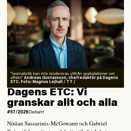
”Journalistik kan inte modereras utifrån spekulationer om
effekt.”
Andreas Gustavsson, chefredaktör på Dagens
ETC. Foto: Magnus Lejhall / TT /
Dagens ETC: Vi
granskar allt och alla
#57/2026
Debatt
Ninïan Sassarinis-McGowann och Gabriel