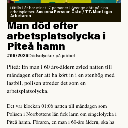
Kuhn och Sassarinis-McGowan radar upp.
Om läkaren säger vaccinera dig
Hittills i år har minst 17 personer i Sverige dött på sina
arbetsplatser.
Susanna Persson Öste / TT. Montage:
så säger jag tvärtemot.
Vem är det som Dagens ETC skriver för?
Arbetaren
Man död efter
Jag lärde mig renovera
Vad betyder det att vara en röd, grön och oberoende
arbetsplatsolycka i
enligt uråldrig metod
tidning?
och lade min sista ungdom
Piteå hamn
på att laga en gammal bod.
Vad är bra journalistik?
#56/2026
Dödsolyckor på jobbet
Piteå: En man i 60 års-åldern avled natten till
Jag sökte ljuset och meningen,
Ett försök till korta svar som jag hoppas kan förtydliga
måndagen efter att ha kört in i en stenhög med
efter det som var rent, rätt och sant,
för Kuhn och Sassarinis-McGowan och andra hur jag
lastbil, polisen utreder det som en
och aldrig såg jag det klarare än
som chefredaktör ser på Dagens ETC:s uppdrag och
arbetsplatsolycka.
när jag ombord på bussen hjälpte en tant.
roll.
Det var klockan 01:06 natten till måndagen som
Vi skriver för våra läsare som vill bli informerade,
Polisen i Norrbottens län
fick larm om singelolycka i
#23/2026
Intervjun
överraskade, bekräftade, utmanade – och som kräver
Jesper Lundby: ”Livet i sig
Piteå hamn. Föraren, en man i 60-års åldern, ska ha
att vi granskar allt och alla.
är ganska politiskt”