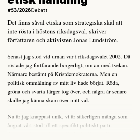
etisk handling
oro inom rörelsen.
#53/2026
Debatt
Artikeln undersöker inte, som ETC påstår, ”vad som
Det finns såväl etiska som strategiska skäl att
är sant, vad som är rykten”, utan den bidrar bara till
inte rösta i höstens riksdagsval, skriver
ännu mer ryktesspridning. Det finns inte ett enda bevis
författaren och aktivisten Jonas Lundström.
på eller ens ett övertygande argument för att den
misstänkta personen är en infiltratör. Det som läsaren
Senast jag stod vid urnan var i riksdagsvalet 2002. Då
får veta är att personen har ändrat sina politiska åsikter
röstade jag fortfarande borgerligt, om än med tvekan.
under åren, att den har raderat tidigare innehåll på sina
Närmare bestämt på Kristdemokraterna. Men en
sociala medier, att artikelns författare inte förstår sig
politisk ommålning av mitt liv hade börjat. Röda,
på personens ekonomi och att det tydligen finns
gröna och svarta färger tog över, och några år senare
anonyma röster inom rörelsen som säger saker som
skulle jag känna skam över mitt val.
”Om du frågar mig så är han en infiltratör”. Det kan
anses vara anledningar att titta närmare på personen,
Nu är jag knappast unik, vi är säkerligen många som
men ingenting av detta är tillräckligt för att hänga ut
ångrat vårt stöd till ett specifikt politiskt parti.
den. Personen nämns visserligen inte vid namn i
Avsevärt färre är de som fått kalla fötter inför