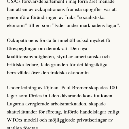
USA:s försvarsdepartement i maj förra året menade
han att en av ockupationens främsta uppgifter var att
genomföra förändringen av Iraks ”socialistiska
ekonomi” till en som ”lyder under marknadens lagar”.
Ockupationens första år innehöll också mycket få
förespeglingar om demokrati. Den nya
koalitionsmyndigheten, styrd av amerikanska och
brittiska ledare, lade grunden för det långsiktiga
herraväldet över den irakiska ekonomin.
Under ledning av löjtnant Paul Bremer skapades 100
lagar som fördes in i den dåvarande konstitutionen.
Lagarna avreglerade arbetsmarknaden, skapade
skattelättnader för företag, införde handelslagar enligt
WTO:s modell och möjliggjorde privatiseringar av
statliga företag.