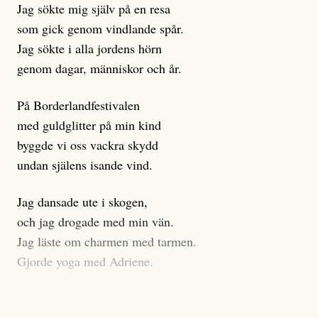
Jag sökte mig själv på en resa
klickbete är inte intressant för Dagens ETC.
som gick genom vindlande spår.
Journalistiken är låst. En klatschig men korrekt rubrik
Jag sökte i alla jordens hörn
gör förhoppningsvis att en nyfiken beställer
genom dagar, människor och år.
prenumeration, men den avslutas sekunder senare om
inte journalistiken levererar substans. Självklart bygger
På Borderlandfestivalen
dessa granskningar på olika källor, alltifrån domar till
med guldglitter på min kind
en mängd intervjupersoner, inklusive generös
byggde vi oss vackra skydd
möjlighet att bemöta för såväl personen vars motiv att
undan själens isande vind.
engagera sig i Palestinarörelsen ifrågasätts som de
grupper där Säpo-resursen samlade in uppgifter.
Jag dansade ute i skogen,
Researchen är grundlig.
och jag drogade med min vän.
Jag läste om charmen med tarmen.
Möjligen är det egentligen inte journalistikens metod
Gjorde yoga med Adriene.
som stör?
Jag gick till psykologen
Kuhn och Sassarinis-McGowan återkommer till att