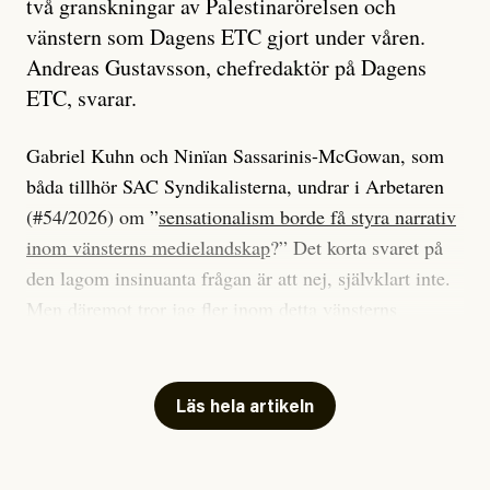
två granskningar av Palestinarörelsen och
vänstern som Dagens ETC gjort under våren.
Andreas Gustavsson, chefredaktör på Dagens
ETC, svarar.
Gabriel Kuhn och Ninïan Sassarinis-McGowan, som
båda tillhör SAC Syndikalisterna, undrar i Arbetaren
(#54/2026) om ”
sensationalism borde få styra narrativ
inom vänsterns medielandskap
?” Det korta svaret på
den lagom insinuanta frågan är att nej, självklart inte.
Men däremot tror jag fler inom detta vänsterns
medielandskap skulle må bra av en sund populism, i
betydelsen att göra avslöjande och undersökande
journalistik som vänder sig till många snarare än att
Läs hela artikeln
jaga inbördes beundran. Det har i alla fall fungerat för
Dagens ETC.