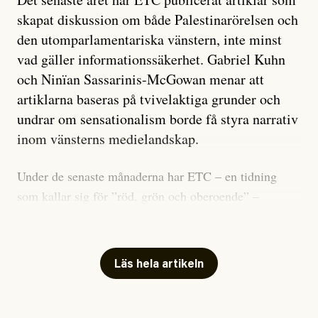
skapat diskussion om både Palestinarörelsen och
den utomparlamentariska vänstern, inte minst
vad gäller informationssäkerhet. Gabriel Kuhn
och Ninïan Sassarinis-McGowan menar att
artiklarna baseras på tvivelaktiga grunder och
undrar om sensationalism borde få styra narrativ
inom vänsterns medielandskap.
Under de senaste månaderna har ETC – en tidning
som kallar sig för ”röd, grön och oberoende” –
publicerat två artiklar som vi gärna vill kommentera.
Artiklarna väcker flera frågor: Vem är det som ETC
skriver för? Vad betyder det att vara en ”röd, grön och
Läs hela artikeln
oberoende” tidning? Och vad är egentligen bra
journalistik?