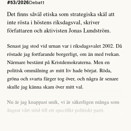
#53/2026
Debatt
Artikeln undersöker inte, som ETC påstår, ”vad som
Det finns såväl etiska som strategiska skäl att
är sant, vad som är rykten”, utan den bidrar bara till
inte rösta i höstens riksdagsval, skriver
ännu mer ryktesspridning. Det finns inte ett enda bevis
författaren och aktivisten Jonas Lundström.
på eller ens ett övertygande argument för att den
misstänkta personen är en infiltratör. Det som läsaren
Senast jag stod vid urnan var i riksdagsvalet 2002. Då
får veta är att personen har ändrat sina politiska åsikter
röstade jag fortfarande borgerligt, om än med tvekan.
under åren, att den har raderat tidigare innehåll på sina
Närmare bestämt på Kristdemokraterna. Men en
sociala medier, att artikelns författare inte förstår sig
politisk ommålning av mitt liv hade börjat. Röda,
på personens ekonomi och att det tydligen finns
gröna och svarta färger tog över, och några år senare
anonyma röster inom rörelsen som säger saker som
skulle jag känna skam över mitt val.
”Om du frågar mig så är han en infiltratör”. Det kan
anses vara anledningar att titta närmare på personen,
Nu är jag knappast unik, vi är säkerligen många som
men ingenting av detta är tillräckligt för att hänga ut
ångrat vårt stöd till ett specifikt politiskt parti.
den. Personen nämns visserligen inte vid namn i
Avsevärt färre är de som fått kalla fötter inför
artikeln men är lätt att identifiera för alla som är aktiva
röstningen som sådan.