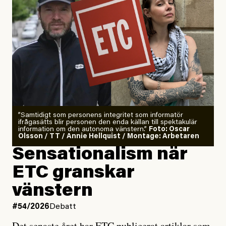
”Samtidigt som personens integritet som informatör
ifrågasätts blir personen den enda källan till spektakulär
information om den autonoma vänstern.”
Foto: Oscar
Olsson / TT / Annie Hellquist / Montage: Arbetaren
Sensationalism när
ETC granskar
vänstern
#54/2026
Debatt
Det senaste året har ETC publicerat artiklar som