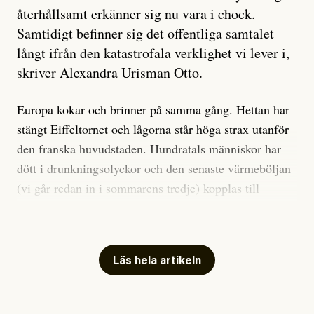
återhållsamt erkänner sig nu vara i chock.
Samtidigt befinner sig det offentliga samtalet
långt ifrån den katastrofala verklighet vi lever i,
skriver Alexandra Urisman Otto.
Europa kokar och brinner på samma gång. Hettan har
stängt Eiffeltornet
och lågorna står höga strax utanför
den franska huvudstaden. Hundratals människor har
dött i drunkningsolyckor och den senaste värmeböljan
(vi går redan in i sommarens tredje) kopplas till
tiotusentals för tidiga
dödsfall
.
Har du också panik i hettan? Känns det som en
mardröm? Bra, allt annat vore fullständigt orimligt.
Läs hela artikeln
Klimatforskaren Zeke Hausfather
skrev
på måndagen