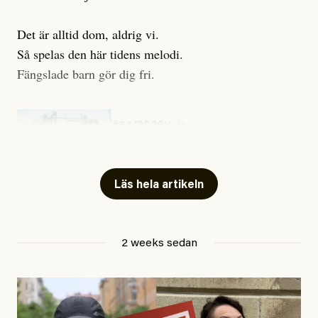
Det är alltid dom, aldrig vi.
Så spelas den här tidens melodi.
Fängslade barn gör dig fri.
#54/2026
Kultur
Snart skrivs boken ”Barn i
fängelse”
Läs hela artikeln
Jesper Lundby
2 weeks sedan
Publicerad
29 July, 2026
Uppdaterad
29 July, 2026