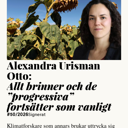
Jonas Lundström
Publicerad
24 July, 2026
Jesper Lundby
Publicerad
15 July, 2026
Uppdaterad
15 July, 2026
Alexandra Urisman
Otto:
Allt brinner och de
”progressiva”
fortsätter som vanligt
#50/2026
Signerat
Klimatforskare som annars brukar uttrycka sig