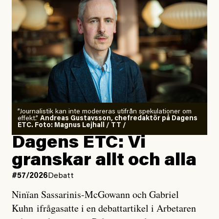
”Journalistik kan inte modereras utifrån spekulationer om
effekt.”
Andreas Gustavsson, chefredaktör på Dagens
ETC. Foto: Magnus Lejhall / TT /
Dagens ETC: Vi
granskar allt och alla
#57/2026
Debatt
Ninïan Sassarinis-McGowann och Gabriel
Kuhn ifrågasatte i en debattartikel i Arbetaren