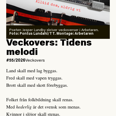
minska
Sensationalism när ETC
granskar vänstern
Poeten Jesper Lundby skriver veckoverser i Arbetaren.
Joel Kellgren
Foto: Pontus Lundahl/TT. Montage: Arbetaren
Debattartikel i Arbetaren
Veckovers: Tidens
Publicerad
3 August, 2026
Publicerad
6 August, 2026
melodi
Uppdaterad
3 August, 2026
Uppdaterad
7 August, 2026
#55/2026
Veckovers
Land skall med lag byggas.
Fred skall med vapen tryggas.
Brott skall med skott förebyggas.
Folket från folkbildning skall renas.
Med
hederlig
är det svensk som menas.
Kvinnor i slöjor skall stenas.