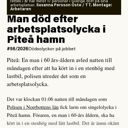
Om läkaren säger vaccinera dig
Hittills i år har minst 17 personer i Sverige dött på sina
arbetsplatser.
Susanna Persson Öste / TT. Montage:
så säger jag tvärtemot.
Vem är det som Dagens ETC skriver för?
Arbetaren
Man död efter
Jag lärde mig renovera
Vad betyder det att vara en röd, grön och oberoende
arbetsplatsolycka i
enligt uråldrig metod
tidning?
och lade min sista ungdom
Piteå hamn
på att laga en gammal bod.
Vad är bra journalistik?
#56/2026
Dödsolyckor på jobbet
Piteå: En man i 60 års-åldern avled natten till
Jag sökte ljuset och meningen,
Ett försök till korta svar som jag hoppas kan förtydliga
måndagen efter att ha kört in i en stenhög med
efter det som var rent, rätt och sant,
för Kuhn och Sassarinis-McGowan och andra hur jag
lastbil, polisen utreder det som en
och aldrig såg jag det klarare än
som chefredaktör ser på Dagens ETC:s uppdrag och
arbetsplatsolycka.
när jag ombord på bussen hjälpte en tant.
roll.
Det var klockan 01:06 natten till måndagen som
Vi skriver för våra läsare som vill bli informerade,
Polisen i Norrbottens län
fick larm om singelolycka i
#23/2026
Intervjun
överraskade, bekräftade, utmanade – och som kräver
Jesper Lundby: ”Livet i sig
Piteå hamn. Föraren, en man i 60-års åldern, ska ha
att vi granskar allt och alla.
är ganska politiskt”
kört in i en stenhög med lätt lastbil. Det är ännu okänt