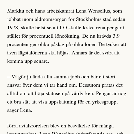
Markku och hans arbetskamrat Lena Wenselius, som
jobbat inom äldreomsorgen för Stockholms stad sedan
1978, skulle helst se att LO skulle kräva rena pengar i
stället för procentuell löneökning. De nu krävda 3,9
procenten ger olika påslag på olika löner. De tycker att
även lägstalönerna ska höjas. Annars är det svårt att
komma upp senare.
– Vi gör ju ända alla samma jobb och bär ett stort
ansvar över dem vi tar hand om. Dessutom pratas det
alltid om att höja statusen på vårdyrken. Pengar är nog
ett bra sätt att visa uppskattning för en yrkesgrupp,
säger Lena.
förra avtalsrörelsen blev en besvikelse för många
kommunalare. Lena Wanselius är fortfarande arg, och