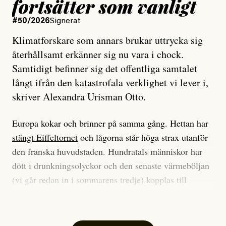
fortsätter som vanligt
#50/2026
Signerat
Klimatforskare som annars brukar uttrycka sig
återhållsamt erkänner sig nu vara i chock.
Samtidigt befinner sig det offentliga samtalet
långt ifrån den katastrofala verklighet vi lever i,
skriver Alexandra Urisman Otto.
Europa kokar och brinner på samma gång. Hettan har
stängt Eiffeltornet
och lågorna står höga strax utanför
den franska huvudstaden. Hundratals människor har
dött i drunkningsolyckor och den senaste värmeböljan
(vi går redan in i sommarens tredje) kopplas till
tiotusentals för tidiga
dödsfall
.
Har du också panik i hettan? Känns det som en