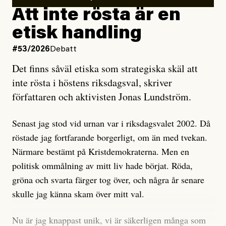
rörelsen. Eller så har en inga bevis, bara misstankar,
Att inte rösta är en
och då ska en efterforska diskret, just för att inte skapa
etisk handling
oro inom rörelsen.
#53/2026
Debatt
Artikeln undersöker inte, som ETC påstår, ”vad som
Det finns såväl etiska som strategiska skäl att
är sant, vad som är rykten”, utan den bidrar bara till
inte rösta i höstens riksdagsval, skriver
ännu mer ryktesspridning. Det finns inte ett enda bevis
författaren och aktivisten Jonas Lundström.
på eller ens ett övertygande argument för att den
misstänkta personen är en infiltratör. Det som läsaren
Senast jag stod vid urnan var i riksdagsvalet 2002. Då
får veta är att personen har ändrat sina politiska åsikter
röstade jag fortfarande borgerligt, om än med tvekan.
under åren, att den har raderat tidigare innehåll på sina
Närmare bestämt på Kristdemokraterna. Men en
sociala medier, att artikelns författare inte förstår sig
politisk ommålning av mitt liv hade börjat. Röda,
på personens ekonomi och att det tydligen finns
gröna och svarta färger tog över, och några år senare
anonyma röster inom rörelsen som säger saker som
skulle jag känna skam över mitt val.
”Om du frågar mig så är han en infiltratör”. Det kan
anses vara anledningar att titta närmare på personen,
Nu är jag knappast unik, vi är säkerligen många som