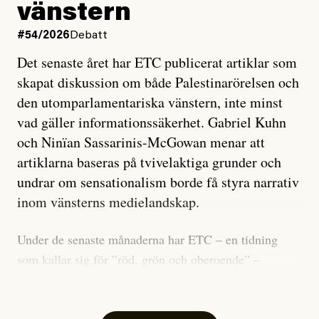
vänstern
#54/2026
Debatt
Det senaste året har ETC publicerat artiklar som
skapat diskussion om både Palestinarörelsen och
den utomparlamentariska vänstern, inte minst
vad gäller informationssäkerhet. Gabriel Kuhn
och Ninïan Sassarinis-McGowan menar att
artiklarna baseras på tvivelaktiga grunder och
undrar om sensationalism borde få styra narrativ
inom vänsterns medielandskap.
Under de senaste månaderna har ETC – en tidning
som kallar sig för ”röd, grön och oberoende” –
publicerat två artiklar som vi gärna vill kommentera.
Artiklarna väcker flera frågor: Vem är det som ETC