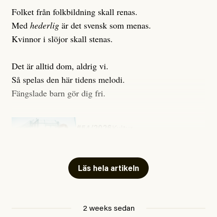
Folket från folkbildning skall renas.
Med
hederlig
är det svensk som menas.
Kvinnor i slöjor skall stenas.
Det är alltid dom, aldrig vi.
Så spelas den här tidens melodi.
Fängslade barn gör dig fri.
#54/2026
Kultur
Snart skrivs boken ”Barn i
fängelse”
Läs hela artikeln
Jesper Lundby
2 weeks sedan
Publicerad
29 July, 2026