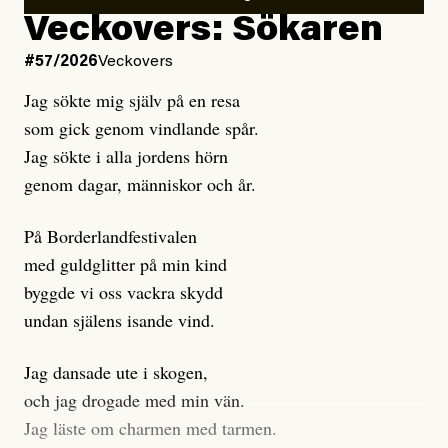
Kuhn och Sassarinis-McGowan hävdar att
Veckovers: Sökaren
Dagens ETC arbetar med ”opålitliga källor” för att
#57/2026
Veckovers
istället prioritera ”sensationalism och klickbete”. Nej,
Jag sökte mig själv på en resa
klickbete är inte intressant för Dagens ETC.
som gick genom vindlande spår.
Journalistiken är låst. En klatschig men korrekt rubrik
Jag sökte i alla jordens hörn
gör förhoppningsvis att en nyfiken beställer
genom dagar, människor och år.
prenumeration, men den avslutas sekunder senare om
inte journalistiken levererar substans. Självklart bygger
På Borderlandfestivalen
dessa granskningar på olika källor, alltifrån domar till
med guldglitter på min kind
en mängd intervjupersoner, inklusive generös
byggde vi oss vackra skydd
möjlighet att bemöta för såväl personen vars motiv att
undan själens isande vind.
engagera sig i Palestinarörelsen ifrågasätts som de
grupper där Säpo-resursen samlade in uppgifter.
Jag dansade ute i skogen,
Researchen är grundlig.
och jag drogade med min vän.
Jag läste om charmen med tarmen.
Möjligen är det egentligen inte journalistikens metod