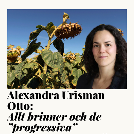
, aktivist och författare
Jonas Lundström
#23/2026
Intervjun
Jesper Lundby: ”Livet i sig
är ganska politiskt”
Jonas Lundström
Publicerad
24 July, 2026
Jesper Lundby
Publicerad
15 July, 2026
Uppdaterad
15 July, 2026
Alexandra Urisman
Otto:
Allt brinner och de
”progressiva”