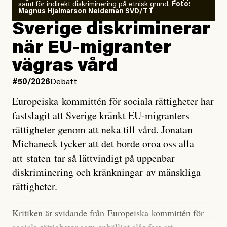
samt för indirekt diskriminering på etnisk grund.
Foto:
läget för hur den begynnande El Niño-händelsen ska
Magnus Hjalmarson Neideman SVD/TT
utveckla sig. El Niño är ett återkommande
Sverige diskriminerar
väderfenomen som uppstår när havsvattnet i delar av
när EU-migranter
Stilla havet blir ovanligt varmt. Det påverkar vädret
vägras vård
över stora delar av världen och under
våren
har
forskare allt oftare varnat för att den här El Niñon
#50/2026
Debatt
kommer att bli extrem.
Europeiska kommittén för sociala rättigheter har
fastslagit att Sverige kränkt EU-migranters
Det verkar vara en underdrift, menar nu Zeke
rättigheter genom att neka till vård. Jonatan
Hausfather.
Michaneck tycker att det borde oroa oss alla
att staten tar så lättvindigt på uppenbar
”Det ser ut som att årets El Niño inte bara med stor
diskriminering och kränkningar av mänskliga
sannolikhet kommer att bli den starkaste sedan
rättigheter.
tillförlitliga mätningar inleddes – den kan till och med
bli den starkaste med en verkligt häpnadsväckande
Kritiken är svidande från Europeiska kommittén för
marginal”, skriver han.