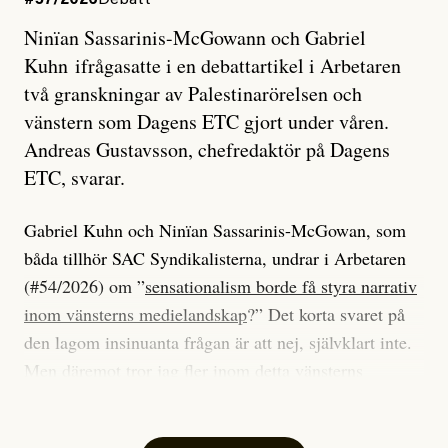
#57/2026
Debatt
Ninïan Sassarinis-McGowann och Gabriel
Kuhn ifrågasatte i en debattartikel i Arbetaren
två granskningar av Palestinarörelsen och
vänstern som Dagens ETC gjort under våren.
Andreas Gustavsson, chefredaktör på Dagens
ETC, svarar.
Gabriel Kuhn och Ninïan Sassarinis-McGowan, som
båda tillhör SAC Syndikalisterna, undrar i Arbetaren
(#54/2026) om ”
sensationalism borde få styra narrativ
inom vänsterns medielandskap
?” Det korta svaret på
den lagom insinuanta frågan är att nej, självklart inte.
Men däremot tror jag fler inom detta vänsterns
medielandskap skulle må bra av en sund populism, i
betydelsen att göra avslöjande och undersökande