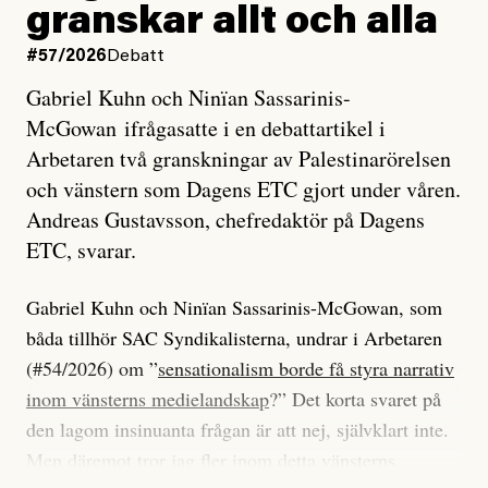
granskar allt och alla
#57/2026
Debatt
Gabriel Kuhn och Ninïan Sassarinis-
McGowan ifrågasatte i en debattartikel i
Arbetaren två granskningar av Palestinarörelsen
och vänstern som Dagens ETC gjort under våren.
Andreas Gustavsson, chefredaktör på Dagens
ETC, svarar.
Gabriel Kuhn och Ninïan Sassarinis-McGowan, som
båda tillhör SAC Syndikalisterna, undrar i Arbetaren
(#54/2026) om ”
sensationalism borde få styra narrativ
inom vänsterns medielandskap
?” Det korta svaret på
den lagom insinuanta frågan är att nej, självklart inte.
Men däremot tror jag fler inom detta vänsterns