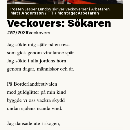
rekryteras och vad hon möter i den autonoma miljön.
Poeten Jesper Lundby skriver veckoverser i Arbetaren.
Mats Andersson / TT / Montage: Arbetaren
Kuhn och Sassarinis-McGowan hävdar att
Veckovers: Sökaren
Dagens ETC arbetar med ”opålitliga källor” för att
#57/2026
Veckovers
istället prioritera ”sensationalism och klickbete”. Nej,
Jag sökte mig själv på en resa
klickbete är inte intressant för Dagens ETC.
som gick genom vindlande spår.
Journalistiken är låst. En klatschig men korrekt rubrik
Jag sökte i alla jordens hörn
gör förhoppningsvis att en nyfiken beställer
genom dagar, människor och år.
prenumeration, men den avslutas sekunder senare om
inte journalistiken levererar substans. Självklart bygger
På Borderlandfestivalen
dessa granskningar på olika källor, alltifrån domar till
med guldglitter på min kind
en mängd intervjupersoner, inklusive generös
byggde vi oss vackra skydd
möjlighet att bemöta för såväl personen vars motiv att
undan själens isande vind.
engagera sig i Palestinarörelsen ifrågasätts som de
grupper där Säpo-resursen samlade in uppgifter.
Jag dansade ute i skogen,
Researchen är grundlig.