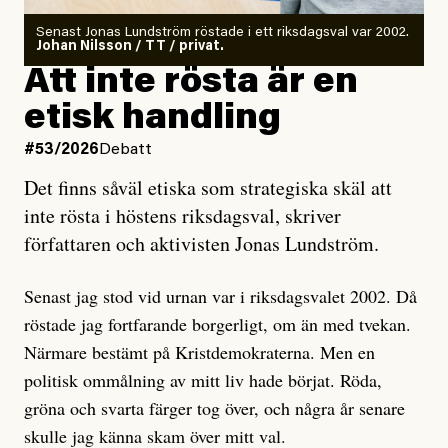
Antingen har en bevis på att de är infiltratörer, och då
Senast Jonas Lundström röstade i ett riksdagsval var 2002.
ska en gå ut med det så fort det bara går för att skydda
Johan Nilsson / TT / privat.
rörelsen. Eller så har en inga bevis, bara misstankar,
Att inte rösta är en
och då ska en efterforska diskret, just för att inte skapa
etisk handling
oro inom rörelsen.
#53/2026
Debatt
Artikeln undersöker inte, som ETC påstår, ”vad som
Det finns såväl etiska som strategiska skäl att
är sant, vad som är rykten”, utan den bidrar bara till
inte rösta i höstens riksdagsval, skriver
ännu mer ryktesspridning. Det finns inte ett enda bevis
författaren och aktivisten Jonas Lundström.
på eller ens ett övertygande argument för att den
misstänkta personen är en infiltratör. Det som läsaren
Senast jag stod vid urnan var i riksdagsvalet 2002. Då
får veta är att personen har ändrat sina politiska åsikter
röstade jag fortfarande borgerligt, om än med tvekan.
under åren, att den har raderat tidigare innehåll på sina
Närmare bestämt på Kristdemokraterna. Men en
sociala medier, att artikelns författare inte förstår sig
politisk ommålning av mitt liv hade börjat. Röda,
på personens ekonomi och att det tydligen finns
gröna och svarta färger tog över, och några år senare
anonyma röster inom rörelsen som säger saker som
skulle jag känna skam över mitt val.