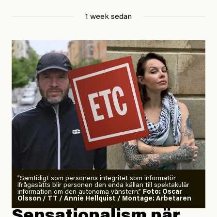
Jesper Lundby
1 week sedan
Publicerad
29 July, 2026
Uppdaterad
29 July, 2026
”Samtidigt som personens integritet som informatör
ifrågasätts blir personen den enda källan till spektakulär
information om den autonoma vänstern.”
Foto: Oscar
Olsson / TT / Annie Hellquist / Montage: Arbetaren