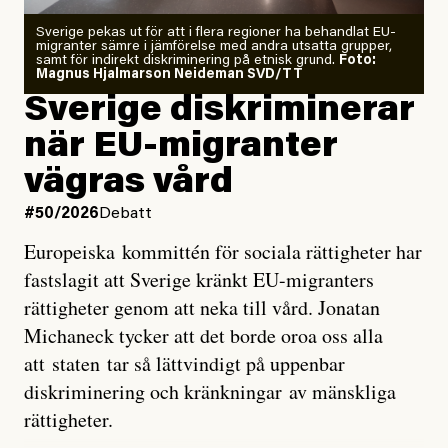
Zeke Hausfather är chockad igen efter att ha
Sverige pekas ut för att i flera regioner ha behandlat EU-
analyserat hur de olika klimatmodellerna bedömer
migranter sämre i jämförelse med andra utsatta grupper,
samt för indirekt diskriminering på etnisk grund.
Foto:
läget för hur den begynnande El Niño-händelsen ska
Magnus Hjalmarson Neideman SVD/TT
utveckla sig. El Niño är ett återkommande
Sverige diskriminerar
väderfenomen som uppstår när havsvattnet i delar av
när EU-migranter
Stilla havet blir ovanligt varmt. Det påverkar vädret
vägras vård
över stora delar av världen och under
våren
har
forskare allt oftare varnat för att den här El Niñon
#50/2026
Debatt
kommer att bli extrem.
Europeiska kommittén för sociala rättigheter har
fastslagit att Sverige kränkt EU-migranters
Det verkar vara en underdrift, menar nu Zeke
rättigheter genom att neka till vård. Jonatan
Hausfather.
Michaneck tycker att det borde oroa oss alla
att staten tar så lättvindigt på uppenbar
”Det ser ut som att årets El Niño inte bara med stor
diskriminering och kränkningar av mänskliga
sannolikhet kommer att bli den starkaste sedan
rättigheter.
tillförlitliga mätningar inleddes – den kan till och med