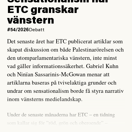
Sensationalism när
ETC granskar
vänstern
#54/2026
Debatt
Det senaste året har ETC publicerat artiklar som
skapat diskussion om både Palestinarörelsen och
den utomparlamentariska vänstern, inte minst
vad gäller informationssäkerhet. Gabriel Kuhn
och Ninïan Sassarinis-McGowan menar att
artiklarna baseras på tvivelaktiga grunder och
undrar om sensationalism borde få styra narrativ
inom vänsterns medielandskap.
Under de senaste månaderna har ETC – en tidning
som kallar sig för ”röd, grön och oberoende” –
publicerat två artiklar som vi gärna vill kommentera.