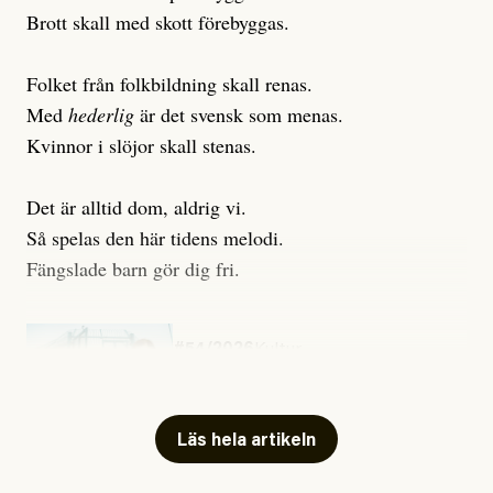
Brott skall med skott förebyggas.
Folket från folkbildning skall renas.
Med
hederlig
är det svensk som menas.
Kvinnor i slöjor skall stenas.
Det är alltid dom, aldrig vi.
Så spelas den här tidens melodi.
Fängslade barn gör dig fri.
#54/2026
Kultur
Snart skrivs boken ”Barn i
fängelse”
Läs hela artikeln