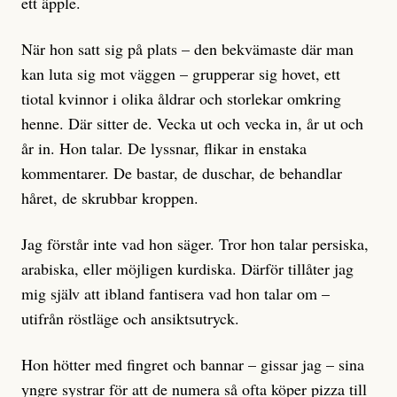
ett äpple.
När hon satt sig på plats – den bekvämaste där man
kan luta sig mot väggen – grupperar sig hovet, ett
tiotal kvinnor i olika åldrar och storlekar omkring
henne. Där sitter de. Vecka ut och vecka in, år ut och
år in. Hon talar. De lyssnar, flikar in enstaka
kommentarer. De bastar, de duschar, de behandlar
håret, de skrubbar kroppen.
Jag förstår inte vad hon säger. Tror hon talar persiska,
arabiska, eller möjligen kurdiska. Därför tillåter jag
mig själv att ibland fantisera vad hon talar om –
utifrån röstläge och ansiktsutryck.
Hon hötter med fingret och bannar – gissar jag – sina
yngre systrar för att de numera så ofta köper pizza till