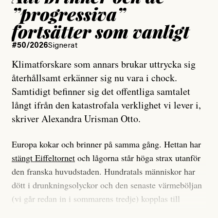
”progressiva”
fortsätter som vanligt
#50/2026
Signerat
Klimatforskare som annars brukar uttrycka sig
återhållsamt erkänner sig nu vara i chock.
Samtidigt befinner sig det offentliga samtalet
långt ifrån den katastrofala verklighet vi lever i,
skriver Alexandra Urisman Otto.
Europa kokar och brinner på samma gång. Hettan har
stängt Eiffeltornet
och lågorna står höga strax utanför
den franska huvudstaden. Hundratals människor har
dött i drunkningsolyckor och den senaste värmeböljan
(vi går redan in i sommarens tredje) kopplas till
tiotusentals för tidiga
dödsfall
.