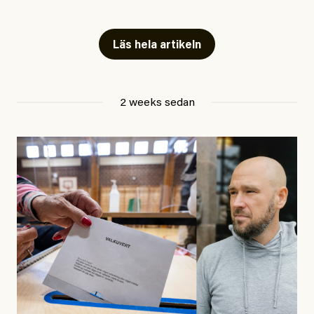
Artiklarna väcker flera frågor: Vem är det som ETC
skriver för? Vad betyder det att vara en ”röd, grön och
Läs hela artikeln
oberoende” tidning? Och vad är egentligen bra
journalistik?
2 weeks sedan
Den första artikeln publicerades den 10 mars 2026.
Titeln är
”Mystiska mannen förföljde ministern –
utpekas som israelisk infiltratör”
. Enligt ingressen
handlar artikeln om en person vars ”bakgrund skapar
splittring och oro i rörelsen”. Problemet är att artikeln
skapar betydligt mer oro i palestinarörelsen – och den
oberoende vänstern – än den porträtterade personen
eller dess bakgrund.
Det finns en väldigt enkel regel inom alla politiska
rörelser när det gäller misstänkta infiltratörer: