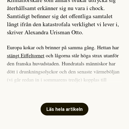
återhållsamt erkänner sig nu vara i chock.
Samtidigt befinner sig det offentliga samtalet
långt ifrån den katastrofala verklighet vi lever i,
skriver Alexandra Urisman Otto.
Europa kokar och brinner på samma gång. Hettan har
stängt Eiffeltornet
och lågorna står höga strax utanför
den franska huvudstaden. Hundratals människor har
dött i drunkningsolyckor och den senaste värmeböljan
(vi går redan in i sommarens tredje) kopplas till
tiotusentals för tidiga
dödsfall
.
Har du också panik i hettan? Känns det som en
mardröm? Bra, allt annat vore fullständigt orimligt.
Läs hela artikeln
Klimatforskaren Zeke Hausfather
skrev
på måndagen