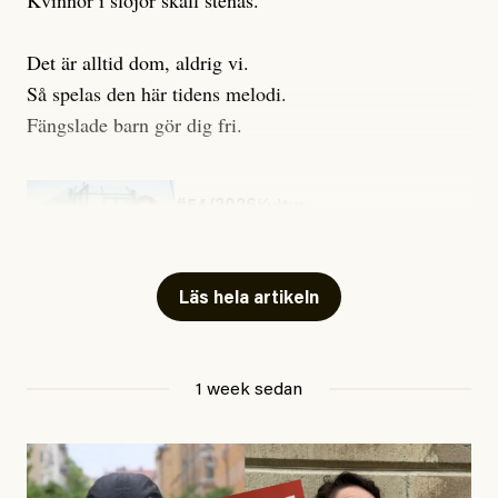
Kvinnor i slöjor skall stenas.
Det är alltid dom, aldrig vi.
Så spelas den här tidens melodi.
Fängslade barn gör dig fri.
#54/2026
Kultur
Snart skrivs boken ”Barn i
fängelse”
Läs hela artikeln
Jesper Lundby
1 week sedan
Publicerad
29 July, 2026
Uppdaterad
29 July, 2026