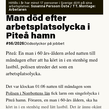
Om läkaren säger vaccinera dig
Hittills i år har minst 17 personer i Sverige dött på sina
arbetsplatser.
Susanna Persson Öste / TT. Montage:
så säger jag tvärtemot.
Vem är det som Dagens ETC skriver för?
Arbetaren
Man död efter
Jag lärde mig renovera
Vad betyder det att vara en röd, grön och oberoende
arbetsplatsolycka i
enligt uråldrig metod
tidning?
och lade min sista ungdom
Piteå hamn
på att laga en gammal bod.
Vad är bra journalistik?
#56/2026
Dödsolyckor på jobbet
Piteå: En man i 60 års-åldern avled natten till
Jag sökte ljuset och meningen,
Ett försök till korta svar som jag hoppas kan förtydliga
måndagen efter att ha kört in i en stenhög med
efter det som var rent, rätt och sant,
för Kuhn och Sassarinis-McGowan och andra hur jag
lastbil, polisen utreder det som en
och aldrig såg jag det klarare än
som chefredaktör ser på Dagens ETC:s uppdrag och
arbetsplatsolycka.
när jag ombord på bussen hjälpte en tant.
roll.
Det var klockan 01:06 natten till måndagen som
Vi skriver för våra läsare som vill bli informerade,
Polisen i Norrbottens län
fick larm om singelolycka i
#23/2026
Intervjun
överraskade, bekräftade, utmanade – och som kräver
Jesper Lundby: ”Livet i sig
Piteå hamn. Föraren, en man i 60-års åldern, ska ha
att vi granskar allt och alla.
är ganska politiskt”
kört in i en stenhög med lätt lastbil. Det är ännu okänt