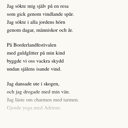
istället prioritera ”sensationalism och klickbete”. Nej,
Jag sökte mig själv på en resa
klickbete är inte intressant för Dagens ETC.
som gick genom vindlande spår.
Journalistiken är låst. En klatschig men korrekt rubrik
Jag sökte i alla jordens hörn
gör förhoppningsvis att en nyfiken beställer
genom dagar, människor och år.
prenumeration, men den avslutas sekunder senare om
inte journalistiken levererar substans. Självklart bygger
På Borderlandfestivalen
dessa granskningar på olika källor, alltifrån domar till
med guldglitter på min kind
en mängd intervjupersoner, inklusive generös
byggde vi oss vackra skydd
möjlighet att bemöta för såväl personen vars motiv att
undan själens isande vind.
engagera sig i Palestinarörelsen ifrågasätts som de
grupper där Säpo-resursen samlade in uppgifter.
Jag dansade ute i skogen,
Researchen är grundlig.
och jag drogade med min vän.
Jag läste om charmen med tarmen.
Möjligen är det egentligen inte journalistikens metod
Gjorde yoga med Adriene.
som stör?
Jag gick till psykologen
Kuhn och Sassarinis-McGowan återkommer till att