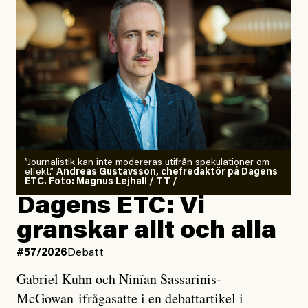
”Journalistik kan inte modereras utifrån spekulationer om
effekt.”
Andreas Gustavsson, chefredaktör på Dagens
ETC. Foto: Magnus Lejhall / TT /
Dagens ETC: Vi
granskar allt och alla
#57/2026
Debatt
Gabriel Kuhn och Ninïan Sassarinis-
McGowan ifrågasatte i en debattartikel i