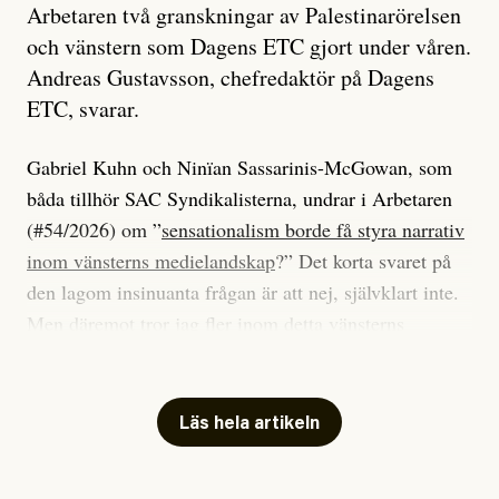
Arbetaren två granskningar av Palestinarörelsen
och vänstern som Dagens ETC gjort under våren.
Andreas Gustavsson, chefredaktör på Dagens
ETC, svarar.
Gabriel Kuhn och Ninïan Sassarinis-McGowan, som
båda tillhör SAC Syndikalisterna, undrar i Arbetaren
(#54/2026) om ”
sensationalism borde få styra narrativ
inom vänsterns medielandskap
?” Det korta svaret på
den lagom insinuanta frågan är att nej, självklart inte.
Men däremot tror jag fler inom detta vänsterns
medielandskap skulle må bra av en sund populism, i
betydelsen att göra avslöjande och undersökande
journalistik som vänder sig till många snarare än att
Läs hela artikeln
jaga inbördes beundran. Det har i alla fall fungerat för
Dagens ETC.