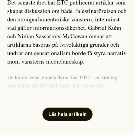
Det senaste året har ETC publicerat artiklar som
skapat diskussion om både Palestinarörelsen och
den utomparlamentariska vänstern, inte minst
vad gäller informationssäkerhet. Gabriel Kuhn
och Ninïan Sassarinis-McGowan menar att
artiklarna baseras på tvivelaktiga grunder och
undrar om sensationalism borde få styra narrativ
inom vänsterns medielandskap.
Under de senaste månaderna har ETC – en tidning
som kallar sig för ”röd, grön och oberoende” –
publicerat två artiklar som vi gärna vill kommentera.
Artiklarna väcker flera frågor: Vem är det som ETC
skriver för? Vad betyder det att vara en ”röd, grön och
Läs hela artikeln
oberoende” tidning? Och vad är egentligen bra
journalistik?