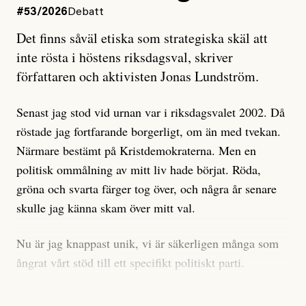
#53/2026
Debatt
Artikeln undersöker inte, som ETC påstår, ”vad som
Det finns såväl etiska som strategiska skäl att
är sant, vad som är rykten”, utan den bidrar bara till
inte rösta i höstens riksdagsval, skriver
ännu mer ryktesspridning. Det finns inte ett enda bevis
författaren och aktivisten Jonas Lundström.
på eller ens ett övertygande argument för att den
misstänkta personen är en infiltratör. Det som läsaren
Senast jag stod vid urnan var i riksdagsvalet 2002. Då
får veta är att personen har ändrat sina politiska åsikter
röstade jag fortfarande borgerligt, om än med tvekan.
under åren, att den har raderat tidigare innehåll på sina
Närmare bestämt på Kristdemokraterna. Men en
sociala medier, att artikelns författare inte förstår sig
politisk ommålning av mitt liv hade börjat. Röda,
på personens ekonomi och att det tydligen finns
gröna och svarta färger tog över, och några år senare
anonyma röster inom rörelsen som säger saker som
skulle jag känna skam över mitt val.
”Om du frågar mig så är han en infiltratör”. Det kan
anses vara anledningar att titta närmare på personen,
Nu är jag knappast unik, vi är säkerligen många som
men ingenting av detta är tillräckligt för att hänga ut
ångrat vårt stöd till ett specifikt politiskt parti.
den. Personen nämns visserligen inte vid namn i
Avsevärt färre är de som fått kalla fötter inför
artikeln men är lätt att identifiera för alla som är aktiva
röstningen som sådan.