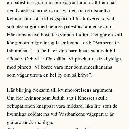
en palestinsk gumma som vägrar lämna sitt hem när
den israeliska armén ska riva det, och en israelisk
kvinna som står vid vägspärrar för att övervaka vad
soldaterna gör med hennes palestinska medsystrar.
Här finns också bosättarkvinnan Judith. Det går en kall
kår genom mig när jag läser hennes ord: ”Araberna är
inhumana. (…) De låter sina barn kasta sten och bli
dödade. Och vi är för snälla. Vi plockar ut de skyldiga
med pincett. Vi borde vara mer som amerikanarna
som vågar utrota en hel by om så krävs”.
Här blir jag tveksam till kvinnorörelsens argument.
Om fler kvinnor som Judith satt i Knesset skulle
ockupationen knappast vara mildare, lika lite som de
kvinnliga soldaterna vid Västbankens vägspärrar är
godare än de manliga.