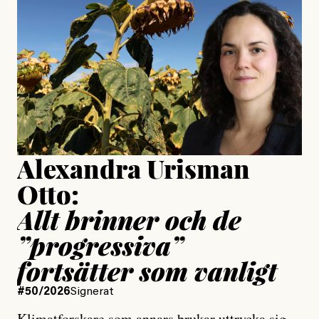
är ganska politiskt”
Jonas Lundström
Publicerad
24 July, 2026
Jesper Lundby
Publicerad
15 July, 2026
Uppdaterad
15 July, 2026
Alexandra Urisman
Otto:
Allt brinner och de
”progressiva”
fortsätter som vanligt
#50/2026
Signerat
Klimatforskare som annars brukar uttrycka sig