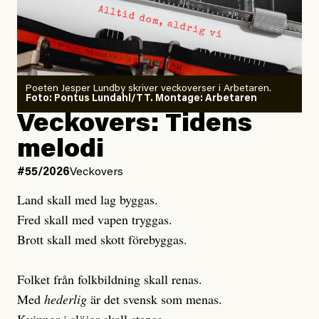
#54/2026
Debatt
minska
Sensationalism när ETC
granskar vänstern
Poeten Jesper Lundby skriver veckoverser i Arbetaren.
Joel Kellgren
Foto: Pontus Lundahl/TT. Montage: Arbetaren
Debattartikel i Arbetaren
Veckovers: Tidens
Publicerad
3 August, 2026
Publicerad
6 August, 2026
melodi
Uppdaterad
3 August, 2026
Uppdaterad
6 August, 2026
#55/2026
Veckovers
Land skall med lag byggas.
Fred skall med vapen tryggas.
Brott skall med skott förebyggas.
Folket från folkbildning skall renas.
Med
hederlig
är det svensk som menas.