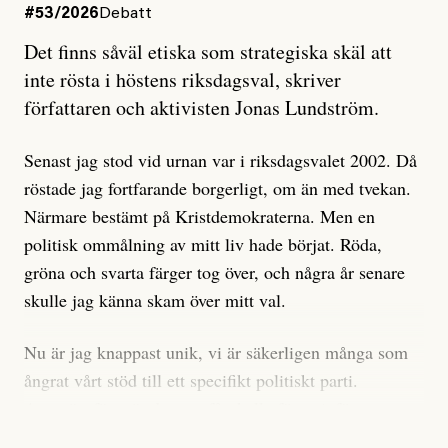
#53/2026
Debatt
Artikeln undersöker inte, som ETC påstår, ”vad som
Det finns såväl etiska som strategiska skäl att
är sant, vad som är rykten”, utan den bidrar bara till
inte rösta i höstens riksdagsval, skriver
ännu mer ryktesspridning. Det finns inte ett enda bevis
författaren och aktivisten Jonas Lundström.
på eller ens ett övertygande argument för att den
misstänkta personen är en infiltratör. Det som läsaren
Senast jag stod vid urnan var i riksdagsvalet 2002. Då
får veta är att personen har ändrat sina politiska åsikter
röstade jag fortfarande borgerligt, om än med tvekan.
under åren, att den har raderat tidigare innehåll på sina
Närmare bestämt på Kristdemokraterna. Men en
sociala medier, att artikelns författare inte förstår sig
politisk ommålning av mitt liv hade börjat. Röda,
på personens ekonomi och att det tydligen finns
gröna och svarta färger tog över, och några år senare
anonyma röster inom rörelsen som säger saker som
skulle jag känna skam över mitt val.
”Om du frågar mig så är han en infiltratör”. Det kan
anses vara anledningar att titta närmare på personen,
Nu är jag knappast unik, vi är säkerligen många som
men ingenting av detta är tillräckligt för att hänga ut
ångrat vårt stöd till ett specifikt politiskt parti.
den. Personen nämns visserligen inte vid namn i
Avsevärt färre är de som fått kalla fötter inför
artikeln men är lätt att identifiera för alla som är aktiva
röstningen som sådan.