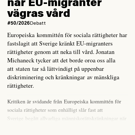
när EU-migranter
Stilla havet blir ovanligt varmt. Det påverkar vädret
vägras vård
över stora delar av världen och under
våren
har
forskare allt oftare varnat för att den här El Niñon
#50/2026
Debatt
kommer att bli extrem.
Europeiska kommittén för sociala rättigheter har
fastslagit att Sverige kränkt EU-migranters
Det verkar vara en underdrift, menar nu Zeke
rättigheter genom att neka till vård. Jonatan
Hausfather.
Michaneck tycker att det borde oroa oss alla
att staten tar så lättvindigt på uppenbar
”Det ser ut som att årets El Niño inte bara med stor
diskriminering och kränkningar av mänskliga
sannolikhet kommer att bli den starkaste sedan
rättigheter.
tillförlitliga mätningar inleddes – den kan till och med
bli den starkaste med en verkligt häpnadsväckande
Kritiken är svidande från Europeiska kommittén för
marginal”, skriver han.
sociala rättigheter som enhälligt slår fast att
Sverige begått allvarliga människorättskränkningar när
Styrkan i El Niño går att förutspå genom att mäta
staten och regioner nekat EU-migranter sjukvård,
avvikelser i havsytans temperatur i ett specifikt område