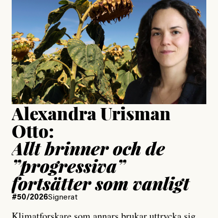
är ganska politiskt”
Jonas Lundström
Publicerad
24 July, 2026
Jesper Lundby
Publicerad
15 July, 2026
Uppdaterad
15 July, 2026
Alexandra Urisman
Otto:
Allt brinner och de
”progressiva”
fortsätter som vanligt
#50/2026
Signerat
Klimatforskare som annars brukar uttrycka sig