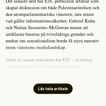
Det senaste året har ETC publicerat artiklar som
skapat diskussion om både Palestinarörelsen och
den utomparlamentariska vänstern, inte minst
vad gäller informationssäkerhet. Gabriel Kuhn
och Ninïan Sassarinis-McGowan menar att
artiklarna baseras på tvivelaktiga grunder och
undrar om sensationalism borde få styra narrativ
inom vänsterns medielandskap.
Under de senaste månaderna har ETC – en tidning
som kallar sig för ”röd, grön och oberoende” –
publicerat två artiklar som vi gärna vill kommentera.
Artiklarna väcker flera frågor: Vem är det som ETC
skriver för? Vad betyder det att vara en ”röd, grön och
Läs hela artikeln
oberoende” tidning? Och vad är egentligen bra
journalistik?