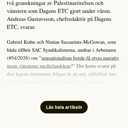
två granskningar av Palestinarörelsen och
vänstern som Dagens ETC gjort under våren.
Andreas Gustavsson, chefredaktör på Dagens
ETC, svarar.
Gabriel Kuhn och Ninïan Sassarinis-McGowan, som
båda tillhör SAC Syndikalisterna, undrar i Arbetaren
(#54/2026) om ”
sensationalism borde få styra narrativ
inom vänsterns medielandskap
?” Det korta svaret på
den lagom insinuanta frågan är att nej, självklart inte.
Men däremot tror jag fler inom detta vänsterns
medielandskap skulle må bra av en sund populism, i
betydelsen att göra avslöjande och undersökande
journalistik som vänder sig till många snarare än att
Läs hela artikeln
jaga inbördes beundran. Det har i alla fall fungerat för
Dagens ETC.