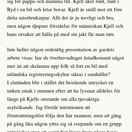
sig för pappa och mamma till. Kjell åker runt, runt i
Ryd i en bil och letar bovar. Kjell är snäll mot ett före
detta missbrukarpar. Allt det är ju trevligt och bra,
men någon djupare förståelse för människan Kjell och
hans orsaker att hålla på med sin jakt får man inte.
Inte heller någon ordentlig presentation av gardets
arbete visas: har de överhuvudtaget åstadkommit något
mer än att skrämma upp folk så fort en bil med
utländska registreringsskyltar siktas i samhället?
I slutänden blir i stället det bestående intrycket en
unken smak i munnen efter att ha lyssnat alldeles för
länge på Kjells orerande om alla tjuvaktiga
asylsökande. Jag förstår intentionen att
förutsättningslöst följa den här mannen, men att gång
på gång låta någon yttra sig så svepande om en grupp
människor utan att samtidigt lägga fram några bevis