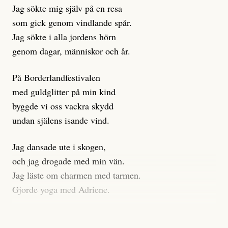
Jag sökte mig själv på en resa
klickbete är inte intressant för Dagens ETC.
som gick genom vindlande spår.
Journalistiken är låst. En klatschig men korrekt rubrik
Jag sökte i alla jordens hörn
gör förhoppningsvis att en nyfiken beställer
genom dagar, människor och år.
prenumeration, men den avslutas sekunder senare om
inte journalistiken levererar substans. Självklart bygger
På Borderlandfestivalen
dessa granskningar på olika källor, alltifrån domar till
med guldglitter på min kind
en mängd intervjupersoner, inklusive generös
byggde vi oss vackra skydd
möjlighet att bemöta för såväl personen vars motiv att
undan själens isande vind.
engagera sig i Palestinarörelsen ifrågasätts som de
grupper där Säpo-resursen samlade in uppgifter.
Jag dansade ute i skogen,
Researchen är grundlig.
och jag drogade med min vän.
Jag läste om charmen med tarmen.
Möjligen är det egentligen inte journalistikens metod
Gjorde yoga med Adriene.
som stör?
Jag gick till psykologen
Kuhn och Sassarinis-McGowan återkommer till att