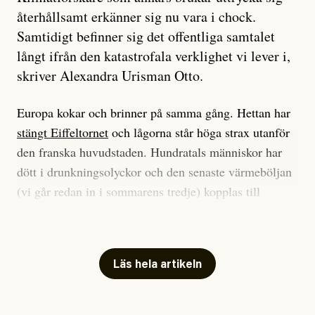
återhållsamt erkänner sig nu vara i chock.
Samtidigt befinner sig det offentliga samtalet
långt ifrån den katastrofala verklighet vi lever i,
skriver Alexandra Urisman Otto.
Europa kokar och brinner på samma gång. Hettan har
stängt Eiffeltornet
och lågorna står höga strax utanför
den franska huvudstaden. Hundratals människor har
dött i drunkningsolyckor och den senaste värmeböljan
(vi går redan in i sommarens tredje) kopplas till
tiotusentals för tidiga
dödsfall
.
Har du också panik i hettan? Känns det som en
mardröm? Bra, allt annat vore fullständigt orimligt.
Läs hela artikeln
Klimatforskaren Zeke Hausfather
skrev
på måndagen