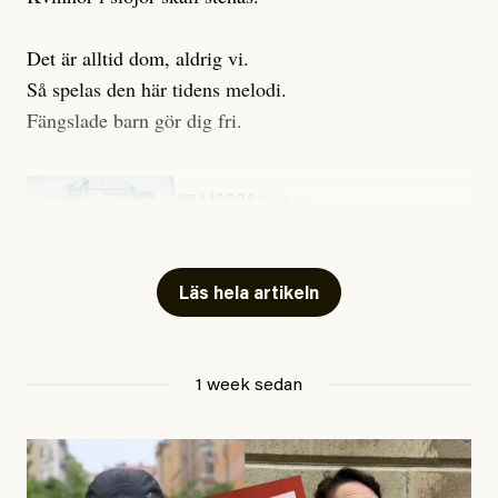
Det är alltid dom, aldrig vi.
Så spelas den här tidens melodi.
Fängslade barn gör dig fri.
#54/2026
Kultur
Snart skrivs boken ”Barn i
fängelse”
Läs hela artikeln
Jesper Lundby
1 week sedan
Publicerad
29 July, 2026
Uppdaterad
29 July, 2026