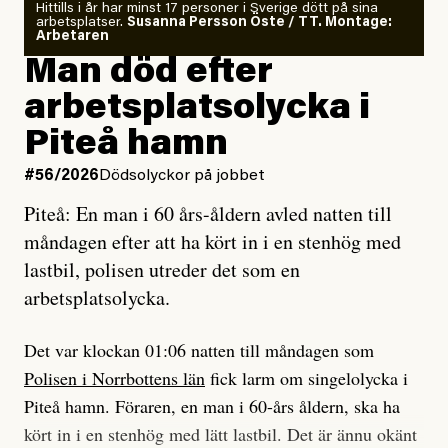
Om läkaren säger vaccinera dig
Hittills i år har minst 17 personer i Sverige dött på sina
arbetsplatser.
Susanna Persson Öste / TT. Montage:
så säger jag tvärtemot.
Vem är det som Dagens ETC skriver för?
Arbetaren
Man död efter
Jag lärde mig renovera
Vad betyder det att vara en röd, grön och oberoende
arbetsplatsolycka i
enligt uråldrig metod
tidning?
och lade min sista ungdom
Piteå hamn
på att laga en gammal bod.
Vad är bra journalistik?
#56/2026
Dödsolyckor på jobbet
Piteå: En man i 60 års-åldern avled natten till
Jag sökte ljuset och meningen,
Ett försök till korta svar som jag hoppas kan förtydliga
måndagen efter att ha kört in i en stenhög med
efter det som var rent, rätt och sant,
för Kuhn och Sassarinis-McGowan och andra hur jag
lastbil, polisen utreder det som en
och aldrig såg jag det klarare än
som chefredaktör ser på Dagens ETC:s uppdrag och
arbetsplatsolycka.
när jag ombord på bussen hjälpte en tant.
roll.
Det var klockan 01:06 natten till måndagen som
Vi skriver för våra läsare som vill bli informerade,
Polisen i Norrbottens län
fick larm om singelolycka i
#23/2026
Intervjun
överraskade, bekräftade, utmanade – och som kräver
Jesper Lundby: ”Livet i sig
Piteå hamn. Föraren, en man i 60-års åldern, ska ha
att vi granskar allt och alla.
är ganska politiskt”
kört in i en stenhög med lätt lastbil. Det är ännu okänt