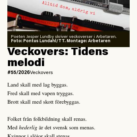
#54/2026
Debatt
minska
Sensationalism när ETC
granskar vänstern
Poeten Jesper Lundby skriver veckoverser i Arbetaren.
Joel Kellgren
Foto: Pontus Lundahl/TT. Montage: Arbetaren
Debattartikel i Arbetaren
Veckovers: Tidens
Publicerad
3 August, 2026
Publicerad
6 August, 2026
melodi
Uppdaterad
3 August, 2026
Uppdaterad
7 August, 2026
#55/2026
Veckovers
Land skall med lag byggas.
Fred skall med vapen tryggas.
Brott skall med skott förebyggas.
Folket från folkbildning skall renas.
Med
hederlig
är det svensk som menas.
Kvinnor i slöjor skall stenas.