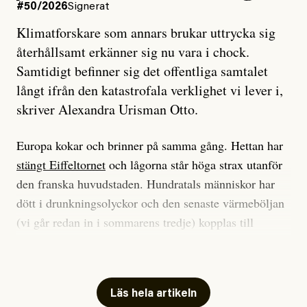
#50/2026
Signerat
Klimatforskare som annars brukar uttrycka sig
återhållsamt erkänner sig nu vara i chock.
Samtidigt befinner sig det offentliga samtalet
långt ifrån den katastrofala verklighet vi lever i,
skriver Alexandra Urisman Otto.
Europa kokar och brinner på samma gång. Hettan har
stängt Eiffeltornet
och lågorna står höga strax utanför
den franska huvudstaden. Hundratals människor har
dött i drunkningsolyckor och den senaste värmeböljan
(vi går redan in i sommarens tredje) kopplas till
tiotusentals för tidiga
dödsfall
.
Har du också panik i hettan? Känns det som en
mardröm? Bra, allt annat vore fullständigt orimligt.
Läs hela artikeln