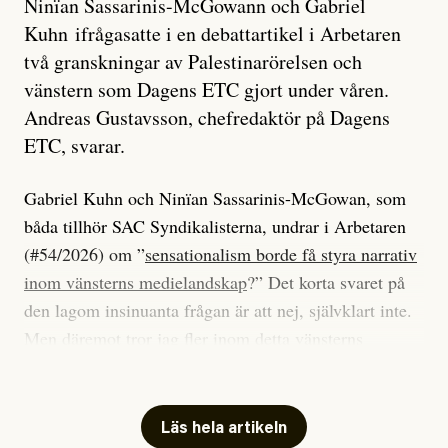
Ninïan Sassarinis-McGowann och Gabriel
Kuhn ifrågasatte i en debattartikel i Arbetaren
två granskningar av Palestinarörelsen och
vänstern som Dagens ETC gjort under våren.
Andreas Gustavsson, chefredaktör på Dagens
ETC, svarar.
Gabriel Kuhn och Ninïan Sassarinis-McGowan, som
båda tillhör SAC Syndikalisterna, undrar i Arbetaren
(#54/2026) om ”
sensationalism borde få styra narrativ
inom vänsterns medielandskap
?” Det korta svaret på
den lagom insinuanta frågan är att nej, självklart inte.
Men däremot tror jag fler inom detta vänsterns
medielandskap skulle må bra av en sund populism, i
betydelsen att göra avslöjande och undersökande
journalistik som vänder sig till många snarare än att
Läs hela artikeln