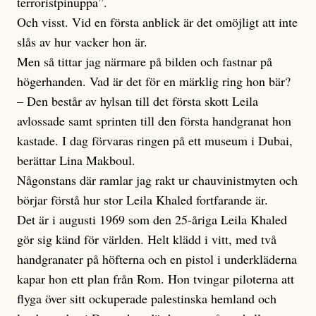
terroristpinuppa”.
Och visst. Vid en första anblick är det omöjligt att inte
slås av hur vacker hon är.
Men så tittar jag närmare på bilden och fastnar på
högerhanden. Vad är det för en märklig ring hon bär?
– Den består av hylsan till det första skott Leila
avlossade samt sprinten till den första handgranat hon
kastade. I dag förvaras ringen på ett museum i Dubai,
berättar Lina Makboul.
Någonstans där ramlar jag rakt ur chauvinistmyten och
börjar förstå hur stor Leila Khaled fortfarande är.
Det är i augusti 1969 som den 25-åriga Leila Khaled
gör sig känd för världen. Helt klädd i vitt, med två
handgranater på höfterna och en pistol i underkläderna
kapar hon ett plan från Rom. Hon tvingar piloterna att
flyga över sitt ockuperade palestinska hemland och