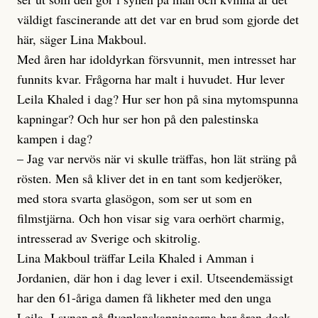
väldigt fascinerande att det var en brud som gjorde det
här, säger Lina Makboul.
Med åren har idoldyrkan försvunnit, men intresset har
funnits kvar. Frågorna har malt i huvudet. Hur lever
Leila Khaled i dag? Hur ser hon på sina mytomspunna
kapningar? Och hur ser hon på den palestinska
kampen i dag?
– Jag var nervös när vi skulle träffas, hon lät sträng på
rösten. Men så kliver det in en tant som kedjeröker,
med stora svarta glasögon, som ser ut som en
filmstjärna. Och hon visar sig vara oerhört charmig,
intresserad av Sverige och skitrolig.
Lina Makboul träffar Leila Khaled i Amman i
Jordanien, där hon i dag lever i exil. Utseendemässigt
har den 61-åriga damen få likheter med den unga
Leila. I synen på flygplanskapningarna har åren dock