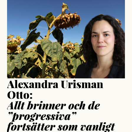
#23/2026
Intervjun
Jesper Lundby: ”Livet i sig
är ganska politiskt”
Jonas Lundström
Publicerad
24 July, 2026
Jesper Lundby
Publicerad
15 July, 2026
Uppdaterad
15 July, 2026
Alexandra Urisman
Otto:
Allt brinner och de
”progressiva”
fortsätter som vanligt