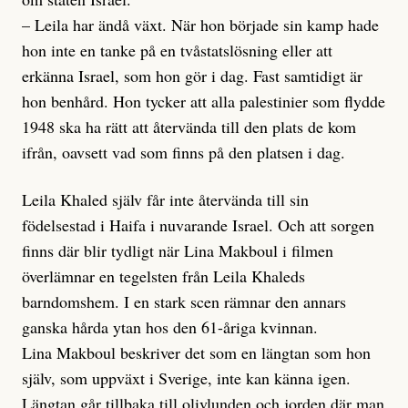
– Leila har ändå växt. När hon började sin kamp hade
hon inte en tanke på en tvåstatslösning eller att
erkänna Israel, som hon gör i dag. Fast samtidigt är
hon benhård. Hon tycker att alla palestinier som flydde
1948 ska ha rätt att återvända till den plats de kom
ifrån, oavsett vad som finns på den platsen i dag.
Leila Khaled själv får inte återvända till sin
födelsestad i Haifa i nuvarande Israel. Och att sorgen
finns där blir tydligt när Lina Makboul i filmen
överlämnar en tegelsten från Leila Khaleds
barndomshem. I en stark scen rämnar den annars
ganska hårda ytan hos den 61-åriga kvinnan.
Lina Makboul beskriver det som en längtan som hon
själv, som uppväxt i Sverige, inte kan känna igen.
Längtan går tillbaka till olivlunden och jorden där man