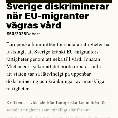
utveckla sig. El Niño är ett återkommande
Sverige diskriminerar
väderfenomen som uppstår när havsvattnet i delar av
när EU-migranter
Stilla havet blir ovanligt varmt. Det påverkar vädret
vägras vård
över stora delar av världen och under
våren
har
forskare allt oftare varnat för att den här El Niñon
#50/2026
Debatt
kommer att bli extrem.
Europeiska kommittén för sociala rättigheter har
fastslagit att Sverige kränkt EU-migranters
Det verkar vara en underdrift, menar nu Zeke
rättigheter genom att neka till vård. Jonatan
Hausfather.
Michaneck tycker att det borde oroa oss alla
att staten tar så lättvindigt på uppenbar
”Det ser ut som att årets El Niño inte bara med stor
diskriminering och kränkningar av mänskliga
sannolikhet kommer att bli den starkaste sedan
rättigheter.
tillförlitliga mätningar inleddes – den kan till och med
bli den starkaste med en verkligt häpnadsväckande
Kritiken är svidande från Europeiska kommittén för
marginal”, skriver han.
sociala rättigheter som enhälligt slår fast att
Sverige begått allvarliga människorättskränkningar när