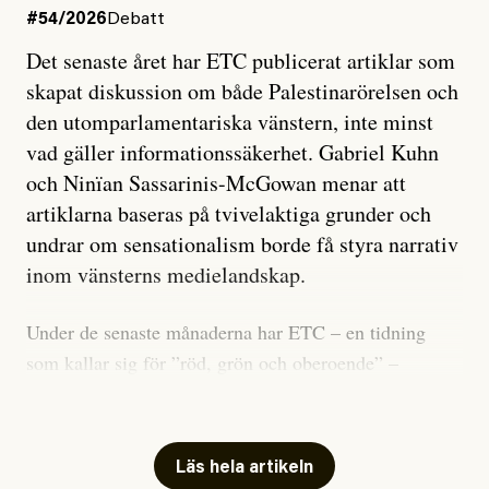
#54/2026
Debatt
Det senaste året har ETC publicerat artiklar som
skapat diskussion om både Palestinarörelsen och
den utomparlamentariska vänstern, inte minst
vad gäller informationssäkerhet. Gabriel Kuhn
och Ninïan Sassarinis-McGowan menar att
artiklarna baseras på tvivelaktiga grunder och
undrar om sensationalism borde få styra narrativ
inom vänsterns medielandskap.
Under de senaste månaderna har ETC – en tidning
som kallar sig för ”röd, grön och oberoende” –
publicerat två artiklar som vi gärna vill kommentera.
Artiklarna väcker flera frågor: Vem är det som ETC
skriver för? Vad betyder det att vara en ”röd, grön och
Läs hela artikeln
oberoende” tidning? Och vad är egentligen bra