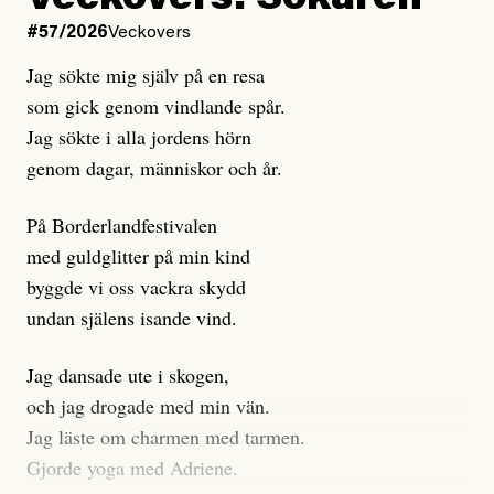
Veckovers: Sökaren
Dagens ETC arbetar med ”opålitliga källor” för att
#57/2026
Veckovers
istället prioritera ”sensationalism och klickbete”. Nej,
Jag sökte mig själv på en resa
klickbete är inte intressant för Dagens ETC.
som gick genom vindlande spår.
Journalistiken är låst. En klatschig men korrekt rubrik
Jag sökte i alla jordens hörn
gör förhoppningsvis att en nyfiken beställer
genom dagar, människor och år.
prenumeration, men den avslutas sekunder senare om
inte journalistiken levererar substans. Självklart bygger
På Borderlandfestivalen
dessa granskningar på olika källor, alltifrån domar till
med guldglitter på min kind
en mängd intervjupersoner, inklusive generös
byggde vi oss vackra skydd
möjlighet att bemöta för såväl personen vars motiv att
undan själens isande vind.
engagera sig i Palestinarörelsen ifrågasätts som de
grupper där Säpo-resursen samlade in uppgifter.
Jag dansade ute i skogen,
Researchen är grundlig.
och jag drogade med min vän.
Jag läste om charmen med tarmen.
Möjligen är det egentligen inte journalistikens metod
Gjorde yoga med Adriene.
som stör?