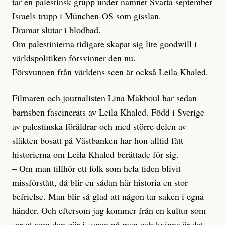
tar en palestinsk grupp under namnet Svarta september
Israels trupp i München-OS som gisslan.
Dramat slutar i blodbad.
Om palestinierna tidigare skapat sig lite goodwill i
världspolitiken försvinner den nu.
Försvunnen från världens scen är också Leila Khaled.
Filmaren och journalisten Lina Makboul har sedan
barnsben fascinerats av Leila Khaled. Född i Sverige
av palestinska föräldrar och med större delen av
släkten bosatt på Västbanken har hon alltid fått
historierna om Leila Khaled berättade för sig.
– Om man tillhör ett folk som hela tiden blivit
missförstått, då blir en sådan här historia en stor
befrielse. Man blir så glad att någon tar saken i egna
händer. Och eftersom jag kommer från en kultur som
ser ut som den gör i synen på man och kvinna är det