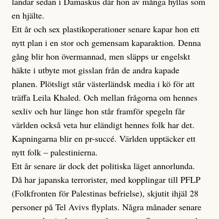
landar sedan i Damaskus där hon av många hyllas som
en hjälte.
Ett år och sex plastikoperationer senare kapar hon ett
nytt plan i en stor och gemensam kaparaktion. Denna
gång blir hon övermannad, men släpps ur engelskt
häkte i utbyte mot gisslan från de andra kapade
planen. Plötsligt står västerländsk media i kö för att
träffa Leila Khaled. Och mellan frågorna om hennes
sexliv och hur länge hon står framför spegeln får
världen också veta hur eländigt hennes folk har det.
Kapningarna blir en pr-succé. Världen upptäcker ett
nytt folk – palestinierna.
Ett år senare är dock det politiska läget annorlunda.
Då har japanska terrorister, med kopplingar till PFLP
(Folkfronten för Palestinas befrielse), skjutit ihjäl 28
personer på Tel Avivs flyplats. Några månader senare