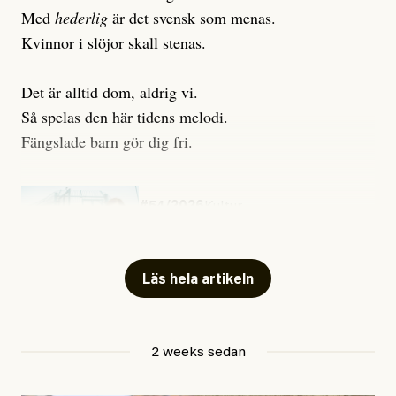
Med
hederlig
är det svensk som menas.
Kvinnor i slöjor skall stenas.
Det är alltid dom, aldrig vi.
Så spelas den här tidens melodi.
Fängslade barn gör dig fri.
#54/2026
Kultur
Snart skrivs boken ”Barn i
fängelse”
Läs hela artikeln
Jesper Lundby
2 weeks sedan
Publicerad
29 July, 2026
Uppdaterad
29 July, 2026