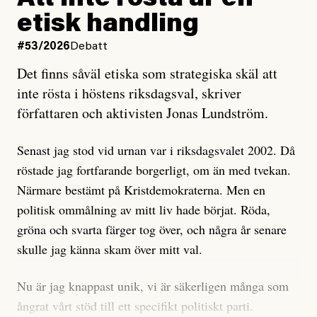
Att inte rösta är en
och då ska en efterforska diskret, just för att inte skapa
etisk handling
oro inom rörelsen.
#53/2026
Debatt
Artikeln undersöker inte, som ETC påstår, ”vad som
Det finns såväl etiska som strategiska skäl att
är sant, vad som är rykten”, utan den bidrar bara till
inte rösta i höstens riksdagsval, skriver
ännu mer ryktesspridning. Det finns inte ett enda bevis
författaren och aktivisten Jonas Lundström.
på eller ens ett övertygande argument för att den
misstänkta personen är en infiltratör. Det som läsaren
Senast jag stod vid urnan var i riksdagsvalet 2002. Då
får veta är att personen har ändrat sina politiska åsikter
röstade jag fortfarande borgerligt, om än med tvekan.
under åren, att den har raderat tidigare innehåll på sina
Närmare bestämt på Kristdemokraterna. Men en
sociala medier, att artikelns författare inte förstår sig
politisk ommålning av mitt liv hade börjat. Röda,
på personens ekonomi och att det tydligen finns
gröna och svarta färger tog över, och några år senare
anonyma röster inom rörelsen som säger saker som
skulle jag känna skam över mitt val.
”Om du frågar mig så är han en infiltratör”. Det kan
anses vara anledningar att titta närmare på personen,
Nu är jag knappast unik, vi är säkerligen många som
men ingenting av detta är tillräckligt för att hänga ut
ångrat vårt stöd till ett specifikt politiskt parti.