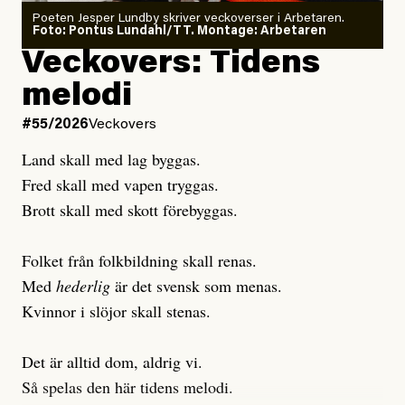
Poeten Jesper Lundby skriver veckoverser i Arbetaren.
Joel Kellgren
Foto: Pontus Lundahl/TT. Montage: Arbetaren
Debattartikel i Arbetaren
Veckovers: Tidens
Publicerad
3 August, 2026
Publicerad
6 August, 2026
melodi
Uppdaterad
3 August, 2026
Uppdaterad
7 August, 2026
#55/2026
Veckovers
Land skall med lag byggas.
Fred skall med vapen tryggas.
Brott skall med skott förebyggas.
Folket från folkbildning skall renas.
Med
hederlig
är det svensk som menas.
Kvinnor i slöjor skall stenas.
Det är alltid dom, aldrig vi.
Så spelas den här tidens melodi.