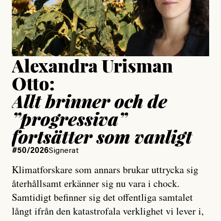
Jesper Lundby
Publicerad
15 July, 2026
Uppdaterad
15 July, 2026
Alexandra Urisman
Otto:
Allt brinner och de
”progressiva”
fortsätter som vanligt
#50/2026
Signerat
Klimatforskare som annars brukar uttrycka sig
återhållsamt erkänner sig nu vara i chock.
Samtidigt befinner sig det offentliga samtalet
långt ifrån den katastrofala verklighet vi lever i,