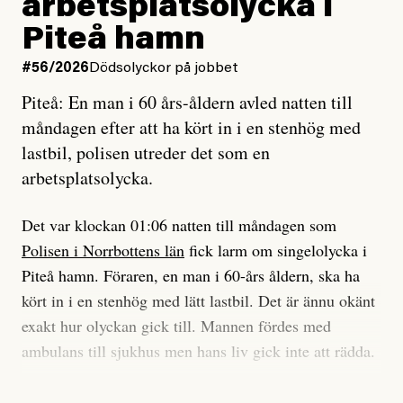
arbetsplatsolycka i
enligt uråldrig metod
tidning?
och lade min sista ungdom
Piteå hamn
på att laga en gammal bod.
Vad är bra journalistik?
#56/2026
Dödsolyckor på jobbet
Piteå: En man i 60 års-åldern avled natten till
Jag sökte ljuset och meningen,
Ett försök till korta svar som jag hoppas kan förtydliga
måndagen efter att ha kört in i en stenhög med
efter det som var rent, rätt och sant,
för Kuhn och Sassarinis-McGowan och andra hur jag
lastbil, polisen utreder det som en
och aldrig såg jag det klarare än
som chefredaktör ser på Dagens ETC:s uppdrag och
arbetsplatsolycka.
när jag ombord på bussen hjälpte en tant.
roll.
Det var klockan 01:06 natten till måndagen som
Vi skriver för våra läsare som vill bli informerade,
Polisen i Norrbottens län
fick larm om singelolycka i
#23/2026
Intervjun
överraskade, bekräftade, utmanade – och som kräver
Jesper Lundby: ”Livet i sig
Piteå hamn. Föraren, en man i 60-års åldern, ska ha
att vi granskar allt och alla.
är ganska politiskt”
kört in i en stenhög med lätt lastbil. Det är ännu okänt
exakt hur olyckan gick till. Mannen fördes med
Vi är som sagt en röd, grön och oberoende tidning.
ambulans till sjukhus men hans liv gick inte att rädda.
Det betyder en annan journalistik än vad du hittar i
exempelvis Dagens Nyheter. Det märks på ledarsidan
Jesper Lundby
– Vi utreder det som en arbetsplatsolycka och har