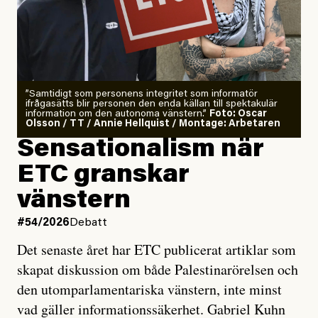
”Samtidigt som personens integritet som informatör
ifrågasätts blir personen den enda källan till spektakulär
information om den autonoma vänstern.”
Foto: Oscar
Olsson / TT / Annie Hellquist / Montage: Arbetaren
Sensationalism när
ETC granskar
vänstern
#54/2026
Debatt
Det senaste året har ETC publicerat artiklar som
skapat diskussion om både Palestinarörelsen och
den utomparlamentariska vänstern, inte minst
vad gäller informationssäkerhet. Gabriel Kuhn