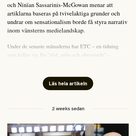
och Ninïan Sassarinis-McGowan menar att
artiklarna baseras på tvivelaktiga grunder och
undrar om sensationalism borde få styra narrativ
inom vänsterns medielandskap.
Under de senaste månaderna har ETC – en tidning
som kallar sig för ”röd, grön och oberoende” –
publicerat två artiklar som vi gärna vill kommentera.
Artiklarna väcker flera frågor: Vem är det som ETC
skriver för? Vad betyder det att vara en ”röd, grön och
Läs hela artikeln
oberoende” tidning? Och vad är egentligen bra
journalistik?
2 weeks sedan
Den första artikeln publicerades den 10 mars 2026.
Titeln är
”Mystiska mannen förföljde ministern –
utpekas som israelisk infiltratör”
. Enligt ingressen