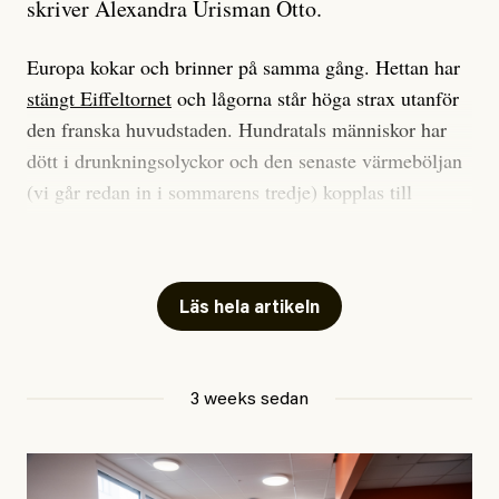
skriver Alexandra Urisman Otto.
Europa kokar och brinner på samma gång. Hettan har
stängt Eiffeltornet
och lågorna står höga strax utanför
den franska huvudstaden. Hundratals människor har
dött i drunkningsolyckor och den senaste värmeböljan
(vi går redan in i sommarens tredje) kopplas till
tiotusentals för tidiga
dödsfall
.
Har du också panik i hettan? Känns det som en
mardröm? Bra, allt annat vore fullständigt orimligt.
Läs hela artikeln
Klimatforskaren Zeke Hausfather
skrev
på måndagen
att han brukar vara ganska återhållsam när han
3 weeks sedan
diskuterar klimatdata. Bara en enda gång – i
september 2023, när de globala temperaturerna för
månaden visade sig vara hela 0,5 °C varmare än någon