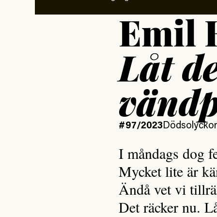
Emil 
Låt de
vänd
#97/2023
Dödsolyckor
I måndags dog fe
Mycket lite är kä
Ändå vet vi tillrä
Det räcker nu. L