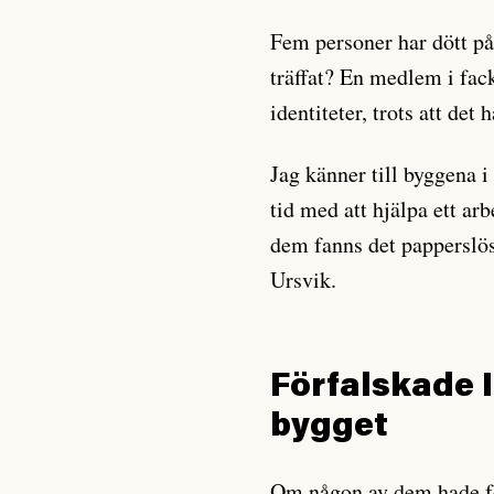
Fem personer har dött på
träffat? En medlem i fac
identiteter, trots att det
Jag känner till byggena i
tid med att hjälpa ett ar
dem fanns det papperslös
Ursvik.
Förfalskade 
bygget
Om någon av dem hade fö