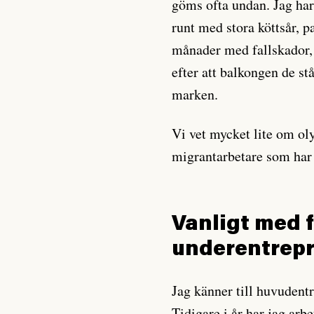
göms ofta undan. Jag har
runt med stora köttsår, 
månader med fallskador, 
efter att balkongen de stå
marken.
Vi vet mycket lite om o
migrantarbetare som har f
Vanligt med 
underentrep
Jag känner till huvudentr
Tidigare i år har jag arb