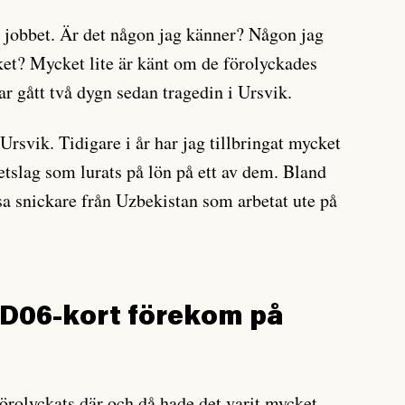
 jobbet. Är det någon jag känner? Någon jag
ket? Mycket lite är känt om de förolyckades
 har gått två dygn sedan tragedin i Ursvik.
 Ursvik. Tidigare i år har jag tillbringat mycket
betslag som lurats på lön på ett av dem. Bland
a snickare från Uzbekistan som arbetat ute på
ID06-kort förekom på
rolyckats där och då hade det varit mycket