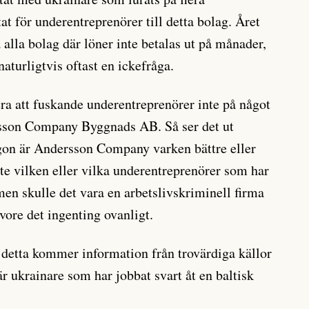
t för underentreprenörer till detta bolag. Året
 alla bolag där löner inte betalas ut på månader,
naturligtvis oftast en ickefråga.
era att fuskande underentreprenörer inte på något
rsson Company Byggnads AB. Så ser det ut
ögon är Andersson Company varken bättre eller
nte vilken eller vilka underentreprenörer som har
men skulle det vara en arbetslivskriminell firma
vore det ingenting ovanligt.
 detta kommer information från trovärdiga källor
är ukrainare som har jobbat svart åt en baltisk