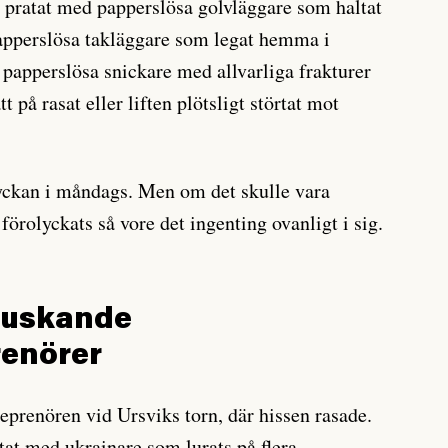
 pratat med papperslösa golvläggare som haltat
papperslösa takläggare som legat hemma i
papperslösa snickare med allvarliga frakturer
tt på rasat eller liften plötsligt störtat mot
lyckan i måndags. Men om det skulle vara
örolyckats så vore det ingenting ovanligt i sig.
fuskande
renörer
eprenören vid Ursviks torn, där hissen rasade.
etat med ukrainare som lurats på flera