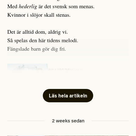
Med
hederlig
är det svensk som menas.
Kvinnor i slöjor skall stenas.
Det är alltid dom, aldrig vi.
Så spelas den här tidens melodi.
Fängslade barn gör dig fri.
#54/2026
Kultur
Snart skrivs boken ”Barn i
fängelse”
Läs hela artikeln
Jesper Lundby
2 weeks sedan
Publicerad
29 July, 2026
Uppdaterad
29 July, 2026