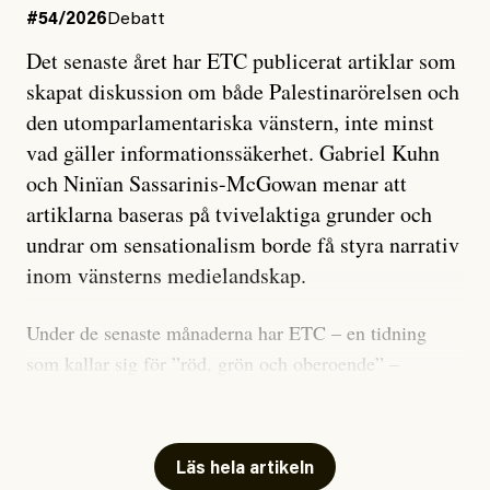
#54/2026
Debatt
Det senaste året har ETC publicerat artiklar som
skapat diskussion om både Palestinarörelsen och
den utomparlamentariska vänstern, inte minst
vad gäller informationssäkerhet. Gabriel Kuhn
och Ninïan Sassarinis-McGowan menar att
artiklarna baseras på tvivelaktiga grunder och
undrar om sensationalism borde få styra narrativ
inom vänsterns medielandskap.
Under de senaste månaderna har ETC – en tidning
som kallar sig för ”röd, grön och oberoende” –
publicerat två artiklar som vi gärna vill kommentera.
Artiklarna väcker flera frågor: Vem är det som ETC
skriver för? Vad betyder det att vara en ”röd, grön och
Läs hela artikeln
oberoende” tidning? Och vad är egentligen bra