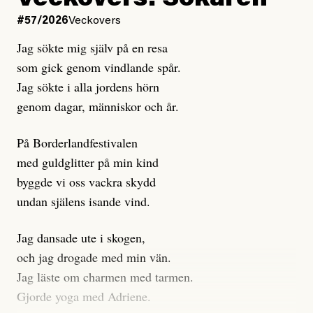
Veckovers: Sökaren
Dagens ETC arbetar med ”opålitliga källor” för att
#57/2026
Veckovers
istället prioritera ”sensationalism och klickbete”. Nej,
Jag sökte mig själv på en resa
klickbete är inte intressant för Dagens ETC.
som gick genom vindlande spår.
Journalistiken är låst. En klatschig men korrekt rubrik
Jag sökte i alla jordens hörn
gör förhoppningsvis att en nyfiken beställer
genom dagar, människor och år.
prenumeration, men den avslutas sekunder senare om
inte journalistiken levererar substans. Självklart bygger
På Borderlandfestivalen
dessa granskningar på olika källor, alltifrån domar till
med guldglitter på min kind
en mängd intervjupersoner, inklusive generös
byggde vi oss vackra skydd
möjlighet att bemöta för såväl personen vars motiv att
undan själens isande vind.
engagera sig i Palestinarörelsen ifrågasätts som de
grupper där Säpo-resursen samlade in uppgifter.
Jag dansade ute i skogen,
Researchen är grundlig.
och jag drogade med min vän.
Jag läste om charmen med tarmen.
Möjligen är det egentligen inte journalistikens metod
Gjorde yoga med Adriene.
som stör?