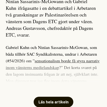
Ninïan Sassarinis-McGowann och Gabriel
Kuhn ifrågasatte i en debattartikel i Arbetaren
två granskningar av Palestinarörelsen och
vänstern som Dagens ETC gjort under våren.
Andreas Gustavsson, chefredaktör på Dagens
ETC, svarar.
Gabriel Kuhn och Ninïan Sassarinis-McGowan, som
båda tillhör SAC Syndikalisterna, undrar i Arbetaren
(#54/2026) om ”
sensationalism borde få styra narrativ
inom vänsterns medielandskap
?” Det korta svaret på
den lagom insinuanta frågan är att nej, självklart inte.
Men däremot tror jag fler inom detta vänsterns
medielandskap skulle må bra av en sund populism, i
betydelsen att göra avslöjande och undersökande
journalistik som vänder sig till många snarare än att
Läs hela artikeln