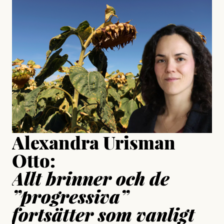
#23/2026
Intervjun
Jesper Lundby: ”Livet i sig
är ganska politiskt”
Jonas Lundström
Publicerad
24 July, 2026
Jesper Lundby
Publicerad
15 July, 2026
Uppdaterad
15 July, 2026
Alexandra Urisman
Otto:
Allt brinner och de
”progressiva”
fortsätter som vanligt