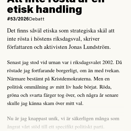
Att inte rösta är en
och då ska en efterforska diskret, just för att inte skapa
etisk handling
oro inom rörelsen.
#53/2026
Debatt
Artikeln undersöker inte, som ETC påstår, ”vad som
Det finns såväl etiska som strategiska skäl att
är sant, vad som är rykten”, utan den bidrar bara till
inte rösta i höstens riksdagsval, skriver
ännu mer ryktesspridning. Det finns inte ett enda bevis
författaren och aktivisten Jonas Lundström.
på eller ens ett övertygande argument för att den
misstänkta personen är en infiltratör. Det som läsaren
Senast jag stod vid urnan var i riksdagsvalet 2002. Då
får veta är att personen har ändrat sina politiska åsikter
röstade jag fortfarande borgerligt, om än med tvekan.
under åren, att den har raderat tidigare innehåll på sina
Närmare bestämt på Kristdemokraterna. Men en
sociala medier, att artikelns författare inte förstår sig
politisk ommålning av mitt liv hade börjat. Röda,
på personens ekonomi och att det tydligen finns
gröna och svarta färger tog över, och några år senare
anonyma röster inom rörelsen som säger saker som
skulle jag känna skam över mitt val.
”Om du frågar mig så är han en infiltratör”. Det kan
anses vara anledningar att titta närmare på personen,
Nu är jag knappast unik, vi är säkerligen många som
men ingenting av detta är tillräckligt för att hänga ut
ångrat vårt stöd till ett specifikt politiskt parti.