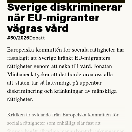
utveckla sig. El Niño är ett återkommande
Sverige diskriminerar
väderfenomen som uppstår när havsvattnet i delar av
när EU-migranter
Stilla havet blir ovanligt varmt. Det påverkar vädret
vägras vård
över stora delar av världen och under
våren
har
forskare allt oftare varnat för att den här El Niñon
#50/2026
Debatt
kommer att bli extrem.
Europeiska kommittén för sociala rättigheter har
fastslagit att Sverige kränkt EU-migranters
Det verkar vara en underdrift, menar nu Zeke
rättigheter genom att neka till vård. Jonatan
Hausfather.
Michaneck tycker att det borde oroa oss alla
att staten tar så lättvindigt på uppenbar
”Det ser ut som att årets El Niño inte bara med stor
diskriminering och kränkningar av mänskliga
sannolikhet kommer att bli den starkaste sedan
rättigheter.
tillförlitliga mätningar inleddes – den kan till och med
bli den starkaste med en verkligt häpnadsväckande
Kritiken är svidande från Europeiska kommittén för
marginal”, skriver han.
sociala rättigheter som enhälligt slår fast att
Sverige begått allvarliga människorättskränkningar när