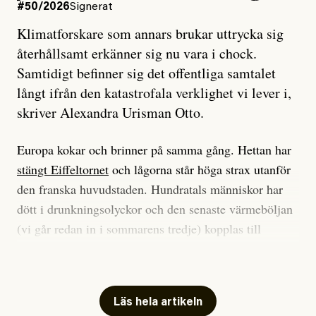
#50/2026
Signerat
Klimatforskare som annars brukar uttrycka sig
återhållsamt erkänner sig nu vara i chock.
Samtidigt befinner sig det offentliga samtalet
långt ifrån den katastrofala verklighet vi lever i,
skriver Alexandra Urisman Otto.
Europa kokar och brinner på samma gång. Hettan har
stängt Eiffeltornet
och lågorna står höga strax utanför
den franska huvudstaden. Hundratals människor har
dött i drunkningsolyckor och den senaste värmeböljan
(vi går redan in i sommarens tredje) kopplas till
tiotusentals för tidiga
dödsfall
.
Har du också panik i hettan? Känns det som en
mardröm? Bra, allt annat vore fullständigt orimligt.
Läs hela artikeln