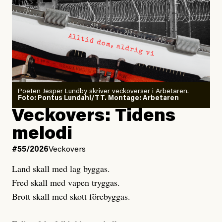
Larmet från
Arbetsmiljöverket:
Dödsolyckorna har slutat
minska
Poeten Jesper Lundby skriver veckoverser i Arbetaren.
Joel Kellgren
Foto: Pontus Lundahl/TT. Montage: Arbetaren
Veckovers: Tidens
Publicerad
3 August, 2026
melodi
Uppdaterad
3 August, 2026
#55/2026
Veckovers
Land skall med lag byggas.
Fred skall med vapen tryggas.
Brott skall med skott förebyggas.