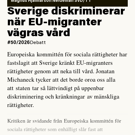
Magnus Hjalmarson Neideman SVD/TT
utveckla sig. El Niño är ett återkommande
Sverige diskriminerar
väderfenomen som uppstår när havsvattnet i delar av
när EU-migranter
Stilla havet blir ovanligt varmt. Det påverkar vädret
vägras vård
över stora delar av världen och under
våren
har
forskare allt oftare varnat för att den här El Niñon
#50/2026
Debatt
kommer att bli extrem.
Europeiska kommittén för sociala rättigheter har
fastslagit att Sverige kränkt EU-migranters
Det verkar vara en underdrift, menar nu Zeke
rättigheter genom att neka till vård. Jonatan
Hausfather.
Michaneck tycker att det borde oroa oss alla
att staten tar så lättvindigt på uppenbar
”Det ser ut som att årets El Niño inte bara med stor
diskriminering och kränkningar av mänskliga
sannolikhet kommer att bli den starkaste sedan
rättigheter.
tillförlitliga mätningar inleddes – den kan till och med
bli den starkaste med en verkligt häpnadsväckande
Kritiken är svidande från Europeiska kommittén för
marginal”, skriver han.
sociala rättigheter som enhälligt slår fast att