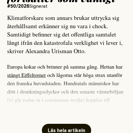
#50/2026
Signerat
Klimatforskare som annars brukar uttrycka sig
återhållsamt erkänner sig nu vara i chock.
Samtidigt befinner sig det offentliga samtalet
långt ifrån den katastrofala verklighet vi lever i,
skriver Alexandra Urisman Otto.
Europa kokar och brinner på samma gång. Hettan har
stängt Eiffeltornet
och lågorna står höga strax utanför
den franska huvudstaden. Hundratals människor har
dött i drunkningsolyckor och den senaste värmeböljan
(vi går redan in i sommarens tredje) kopplas till
tiotusentals för tidiga
dödsfall
.
Har du också panik i hettan? Känns det som en
mardröm? Bra, allt annat vore fullständigt orimligt.
Läs hela artikeln