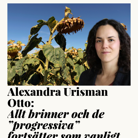
#23/2026
Intervjun
Jesper Lundby: ”Livet i sig
är ganska politiskt”
Jonas Lundström
Publicerad
24 July, 2026
Jesper Lundby
Publicerad
15 July, 2026
Uppdaterad
15 July, 2026
Alexandra Urisman
Otto:
Allt brinner och de
”progressiva”
fortsätter som vanligt