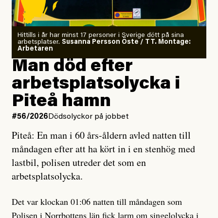
Jag är tränad i kontaktimprodans
och utbildad kaospilot.
Om läkaren säger vaccinera dig
Hittills i år har minst 17 personer i Sverige dött på sina
arbetsplatser.
Susanna Persson Öste / TT. Montage:
så säger jag tvärtemot.
Arbetaren
Man död efter
Jag lärde mig renovera
arbetsplatsolycka i
enligt uråldrig metod
och lade min sista ungdom
Piteå hamn
på att laga en gammal bod.
#56/2026
Dödsolyckor på jobbet
Piteå: En man i 60 års-åldern avled natten till
Jag sökte ljuset och meningen,
måndagen efter att ha kört in i en stenhög med
efter det som var rent, rätt och sant,
lastbil, polisen utreder det som en
och aldrig såg jag det klarare än
arbetsplatsolycka.
när jag ombord på bussen hjälpte en tant.
Det var klockan 01:06 natten till måndagen som
Polisen i Norrbottens län
fick larm om singelolycka i
#23/2026
Intervjun