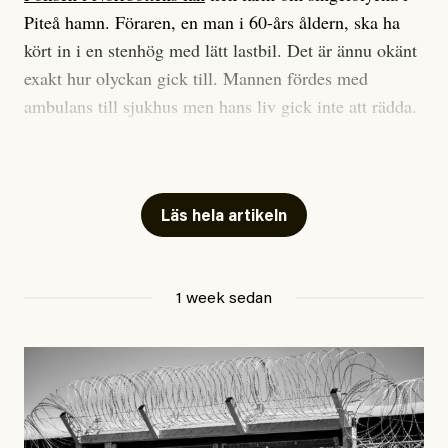
Jesper Lundby: ”Livet i sig
Piteå hamn. Föraren, en man i 60-års åldern, ska ha
är ganska politiskt”
kört in i en stenhög med lätt lastbil. Det är ännu okänt
exakt hur olyckan gick till. Mannen fördes med
ambulans till sjukhus men hans liv gick inte att rädda.
Jesper Lundby
– Vi utreder det som en arbetsplatsolycka och har
Publicerad
5 August, 2026
samlat in kameraövervakning och hållit förhör på
platsen, säger Elis Brännström, RLC-befäl på polisens
Läs hela artikeln
ledningscentral till
svt Norrbotten
.
Anhöriga är underrättade.
1 week sedan
Hittills i år har minst 17 personer i Sverige dött på sina
arbetsplatser, enligt Arbetsmiljöverkets statistik.
#44/2026
Dödsolyckor på jobbet