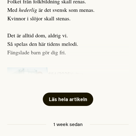
Folket från folkbildning skall renas.
Med
hederlig
är det svensk som menas.
Kvinnor i slöjor skall stenas.
Det är alltid dom, aldrig vi.
Så spelas den här tidens melodi.
Fängslade barn gör dig fri.
#54/2026
Kultur
Snart skrivs boken ”Barn i
fängelse”
Läs hela artikeln
Jesper Lundby
1 week sedan
Publicerad
29 July, 2026