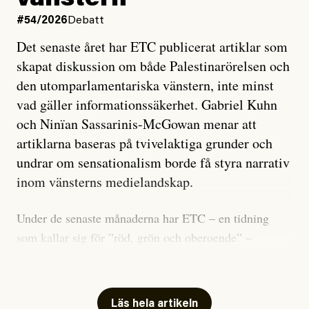
vänstern
#54/2026
Debatt
Det senaste året har ETC publicerat artiklar som
skapat diskussion om både Palestinarörelsen och
den utomparlamentariska vänstern, inte minst
vad gäller informationssäkerhet. Gabriel Kuhn
och Ninïan Sassarinis-McGowan menar att
artiklarna baseras på tvivelaktiga grunder och
undrar om sensationalism borde få styra narrativ
inom vänsterns medielandskap.
Under de senaste månaderna har ETC – en tidning
som kallar sig för ”röd, grön och oberoende” –
publicerat två artiklar som vi gärna vill kommentera.
Artiklarna väcker flera frågor: Vem är det som ETC
skriver för? Vad betyder det att vara en ”röd, grön och
Läs hela artikeln