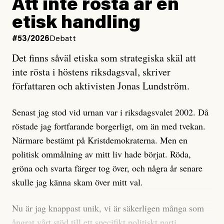
rörelsen. Eller så har en inga bevis, bara misstankar,
Att inte rösta är en
och då ska en efterforska diskret, just för att inte skapa
etisk handling
oro inom rörelsen.
#53/2026
Debatt
Artikeln undersöker inte, som ETC påstår, ”vad som
Det finns såväl etiska som strategiska skäl att
är sant, vad som är rykten”, utan den bidrar bara till
inte rösta i höstens riksdagsval, skriver
ännu mer ryktesspridning. Det finns inte ett enda bevis
författaren och aktivisten Jonas Lundström.
på eller ens ett övertygande argument för att den
misstänkta personen är en infiltratör. Det som läsaren
Senast jag stod vid urnan var i riksdagsvalet 2002. Då
får veta är att personen har ändrat sina politiska åsikter
röstade jag fortfarande borgerligt, om än med tvekan.
under åren, att den har raderat tidigare innehåll på sina
Närmare bestämt på Kristdemokraterna. Men en
sociala medier, att artikelns författare inte förstår sig
politisk ommålning av mitt liv hade börjat. Röda,
på personens ekonomi och att det tydligen finns
gröna och svarta färger tog över, och några år senare
anonyma röster inom rörelsen som säger saker som
skulle jag känna skam över mitt val.
”Om du frågar mig så är han en infiltratör”. Det kan
anses vara anledningar att titta närmare på personen,
Nu är jag knappast unik, vi är säkerligen många som
men ingenting av detta är tillräckligt för att hänga ut
ångrat vårt stöd till ett specifikt politiskt parti.