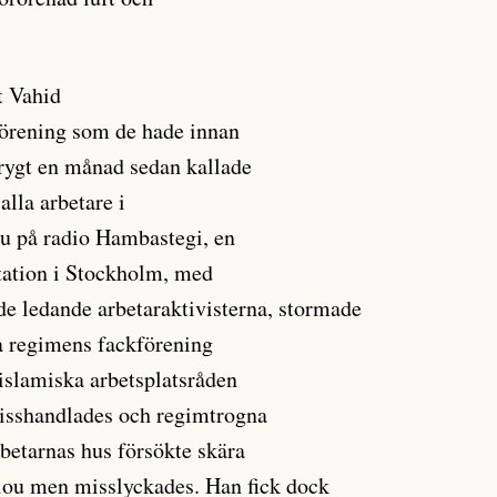
t Vahid
kförening som de hade innan
rygt en månad sedan kallade
 alla arbetare i
vju på radio Hambastegi, en
tation i Stockholm, med
e ledande arbetaraktivisterna, stormade
a regimens fackförening
islamiska arbetsplatsråden
misshandlades och regimtrogna
rbetarnas hus försökte skära
ou men misslyckades. Han fick dock