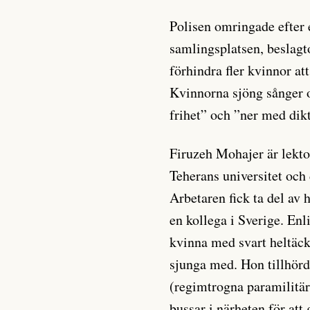
Polisen omringade efter 
samlingsplatsen, beslagt
förhindra fler kvinnor a
Kvinnorna sjöng sånger o
frihet” och ”ner med dik
Firuzeh Mohajer är lekto
Teherans universitet och
Arbetaren fick ta del av 
en kollega i Sverige. Enl
kvinna med svart heltäck
sjunga med. Hon tillhörd
(regimtrogna paramilitär
bussar i närheten för att 