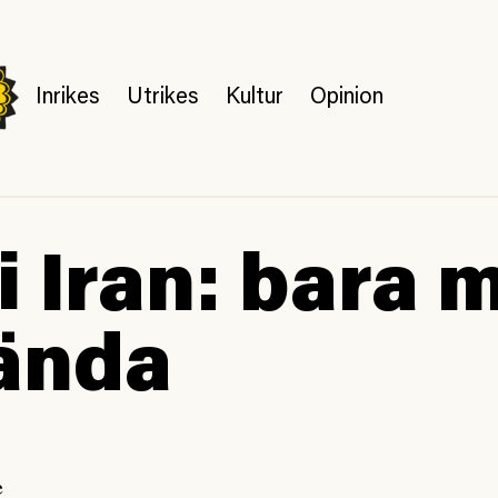
Inrikes
Utrikes
Kultur
Opinion
 i Iran: bara 
ända
e