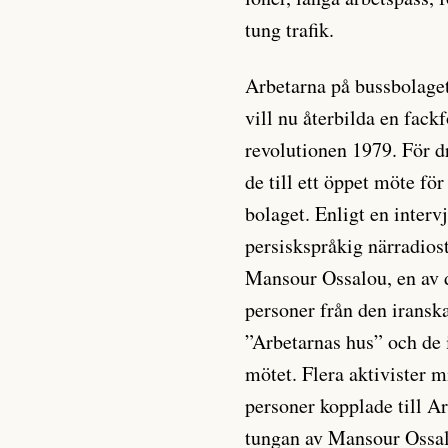
tung trafik.
Arbetarna på bussbolage
vill nu återbilda en fac
revolutionen 1979. För d
de till ett öppet möte för
bolaget. Enligt en inter
persiskspråkig närradios
Mansour Ossalou, en av d
personer från den iransk
”Arbetarnas hus” och de 
mötet. Flera aktivister 
personer kopplade till A
tungan av Mansour Ossal