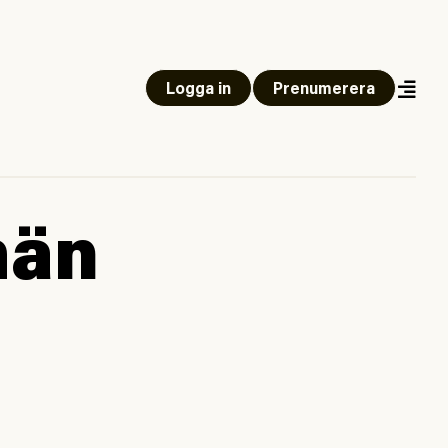
Logga in
Prenumerera
män