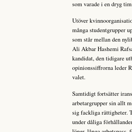
som varade i en dryg ti
Utöver kvinnoorganisati
många studentgrupper upp
som står mellan den nyli
Ali Akbar Hashemi Rafsa
kandidat, den tidigare u
opinionssiffrorna leder 
valet.
Samtidigt fortsätter iran
arbetargrupper sin allt m
sig fackliga rättigheter.
under dåliga förhållande
löner, långa arbetspass, 