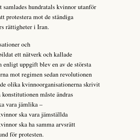
et samlades hundratals kvinnor utanför
att protestera mot de ständiga
 rättigheter i Iran.
sationer och
bildat ett nätverk och kallade
 enligt uppgift blev en av de största
erna mot regimen sedan revolutionen
 de olika kvinnoorganisationerna skrivit
a konstitutionen måste ändras
ka vara jämlika –
vinnor ska vara jämställda
kvinnor ska ha samma arvsrätt
und för protesten.