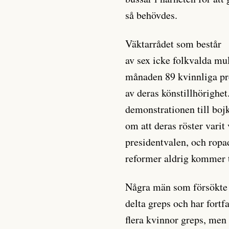
så behövdes.
Väktarrådet som består
av sex icke folkvalda mu
månaden 89 kvinnliga pr
av deras könstillhörigh
demonstrationen till boj
om att deras röster varit
presidentvalen, och ropad
reformer aldrig kommer t
Några män som försökte
delta greps och har fortf
flera kvinnor greps, men 