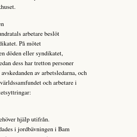
khuset.
en
undratals arbetare beslöt
ndikatet. På mötet
en döden eller syndikatet,
edan dess har tretton personer
d avskedanden av arbetsledarna, och
världssamfundet och arbetare i
etsyttringar:
ehöver hjälp utifrån.
ades i jordbävningen i Bam