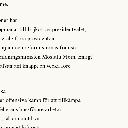
mme.
oner har
manat till bojkott av presidentvalet,
berale förra presidenten
njani och reformisternas främste
tbildningsministen Mostafa Moin. Enligt
Rafsanjani knappt en vecka före
ska
er offensiva kamp för att tillkämpa
 Teherans bussförare arbetar
n, såsom utebliva
förorenad luft och