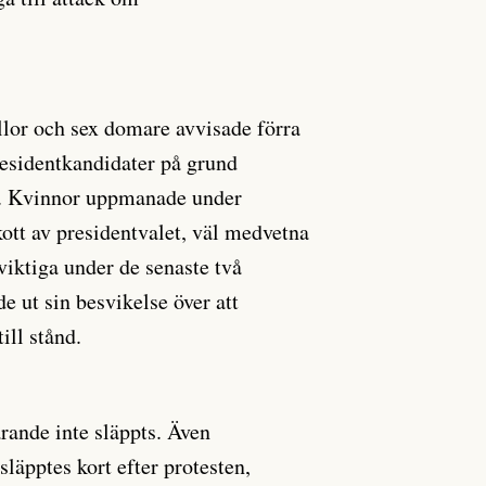
llor och sex domare avvisade förra
esidentkandidater på grund
et. Kvinnor uppmanade under
kott av presidentvalet, väl medvetna
 viktiga under de senaste två
e ut sin besvikelse över att
ill stånd.
arande inte släppts. Även
släpptes kort efter protesten,