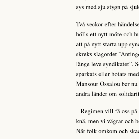
sys med sju stygn på sju
Två veckor efter händels
hölls ett nytt möte och h
att på nytt starta upp sy
skreks slagordet ”Anting
länge leve syndikatet”. S
sparkats eller hotats me
Mansour Ossalou ber nu 
andra länder om solidarit
– Regimen vill få oss på
knä, men vi vägrar och b
När folk omkom och skad