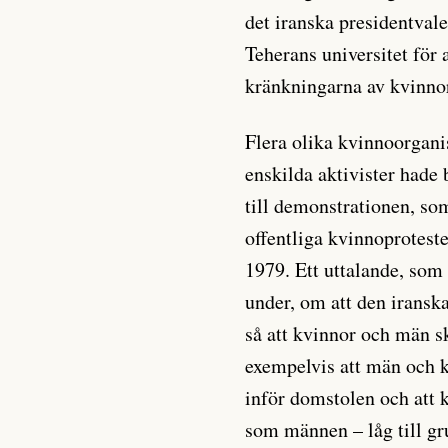
det iranska presidentval
Teherans universitet för 
kränkningarna av kvinnors
Flera olika kvinnoorgani
enskilda aktivister hade 
till demonstrationen, som
offentliga kvinnoprotest
1979. Ett uttalande, som
under, om att den iransk
så att kvinnor och män s
exempelvis att män och k
inför domstolen och att 
som männen – låg till gr