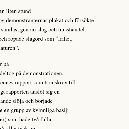
en liten stund
og demonstranternas plakat och försökte
tt samlas, genom slag och misshandel.
ch ropade slagord som ”frihet,
taturen”.
r på
 deltog på demonstrationen.
hennes rapport som hon skrev till
igt rapporten anslöt sig en
ande slöja och började
e en grupp av kvinnliga basiji
er) som hade två fulla
gå till attack om