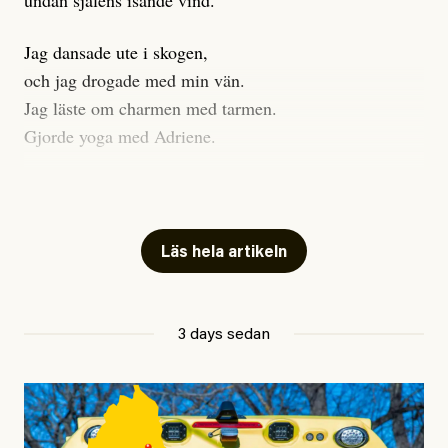
undan själens isande vind.
Jag dansade ute i skogen,
och jag drogade med min vän.
Jag läste om charmen med tarmen.
Gjorde yoga med Adriene.
Jag gick till psykologen
för en ADHD-utredning.
Jag gick djupt ner i mitt trauma.
Läs hela artikeln
Undersökte min anknytning
Att vara ekonomiskt beroende
3 days sedan
ville jag gärna sluta
så jag investerade allt jag ägde
i en kryptovaluta.