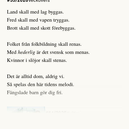
#55/2026
Veckovers
Land skall med lag byggas.
Fred skall med vapen tryggas.
Brott skall med skott förebyggas.
Folket från folkbildning skall renas.
Med
hederlig
är det svensk som menas.
Kvinnor i slöjor skall stenas.
Det är alltid dom, aldrig vi.
Så spelas den här tidens melodi.
Fängslade barn gör dig fri.
#54/2026
Kultur
Snart skrivs boken ”Barn i
fängelse”