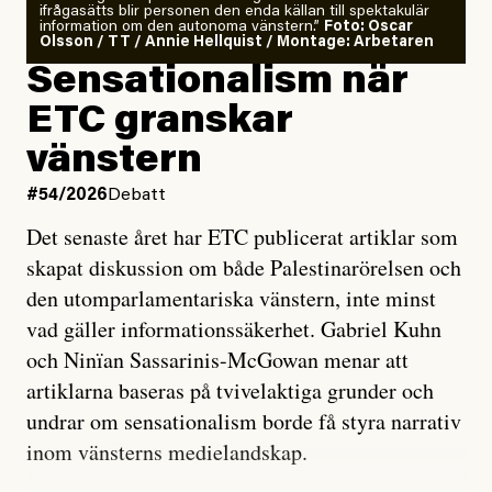
ifrågasätts blir personen den enda källan till spektakulär
information om den autonoma vänstern.”
Foto: Oscar
Olsson / TT / Annie Hellquist / Montage: Arbetaren
Sensationalism när
ETC granskar
vänstern
#54/2026
Debatt
Det senaste året har ETC publicerat artiklar som
skapat diskussion om både Palestinarörelsen och
den utomparlamentariska vänstern, inte minst
vad gäller informationssäkerhet. Gabriel Kuhn
och Ninïan Sassarinis-McGowan menar att
artiklarna baseras på tvivelaktiga grunder och
undrar om sensationalism borde få styra narrativ
inom vänsterns medielandskap.