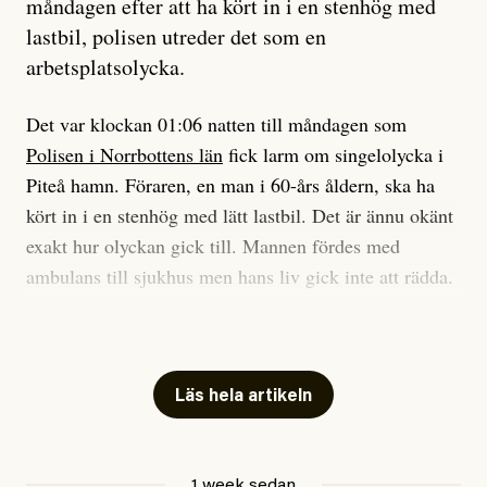
måndagen efter att ha kört in i en stenhög med
efter det som var rent, rätt och sant,
lastbil, polisen utreder det som en
och aldrig såg jag det klarare än
arbetsplatsolycka.
när jag ombord på bussen hjälpte en tant.
Det var klockan 01:06 natten till måndagen som
Polisen i Norrbottens län
fick larm om singelolycka i
#23/2026
Intervjun
Jesper Lundby: ”Livet i sig
Piteå hamn. Föraren, en man i 60-års åldern, ska ha
är ganska politiskt”
kört in i en stenhög med lätt lastbil. Det är ännu okänt
exakt hur olyckan gick till. Mannen fördes med
ambulans till sjukhus men hans liv gick inte att rädda.
Jesper Lundby
– Vi utreder det som en arbetsplatsolycka och har
Publicerad
5 August, 2026
samlat in kameraövervakning och hållit förhör på
platsen, säger Elis Brännström, RLC-befäl på polisens
Läs hela artikeln
ledningscentral till
svt Norrbotten
.
Anhöriga är underrättade.
1 week sedan