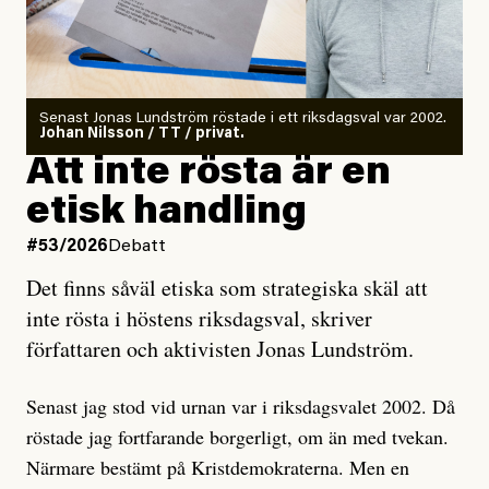
Det finns en väldigt enkel regel inom alla politiska
rörelser när det gäller misstänkta infiltratörer:
Antingen har en bevis på att de är infiltratörer, och då
Senast Jonas Lundström röstade i ett riksdagsval var 2002.
ska en gå ut med det så fort det bara går för att skydda
Johan Nilsson / TT / privat.
rörelsen. Eller så har en inga bevis, bara misstankar,
Att inte rösta är en
och då ska en efterforska diskret, just för att inte skapa
etisk handling
oro inom rörelsen.
#53/2026
Debatt
Artikeln undersöker inte, som ETC påstår, ”vad som
Det finns såväl etiska som strategiska skäl att
är sant, vad som är rykten”, utan den bidrar bara till
inte rösta i höstens riksdagsval, skriver
ännu mer ryktesspridning. Det finns inte ett enda bevis
författaren och aktivisten Jonas Lundström.
på eller ens ett övertygande argument för att den
misstänkta personen är en infiltratör. Det som läsaren
Senast jag stod vid urnan var i riksdagsvalet 2002. Då
får veta är att personen har ändrat sina politiska åsikter
röstade jag fortfarande borgerligt, om än med tvekan.
under åren, att den har raderat tidigare innehåll på sina
Närmare bestämt på Kristdemokraterna. Men en