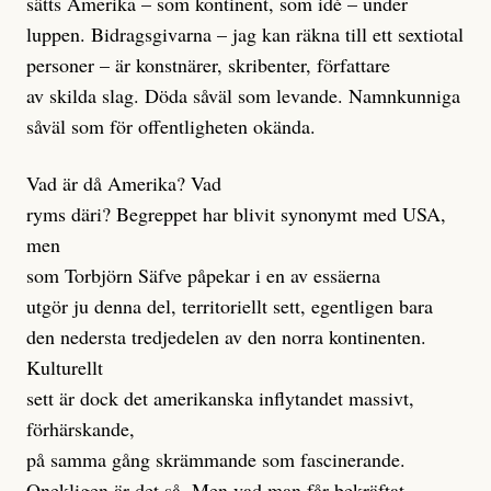
sätts Amerika – som kontinent, som idé – under
luppen. Bidragsgivarna – jag kan räkna till ett sextiotal
personer – är konstnärer, skribenter, författare
av skilda slag. Döda såväl som levande. Namnkunniga
såväl som för offentligheten okända.
Vad är då Amerika? Vad
ryms däri? Begreppet har blivit synonymt med USA,
men
som Torbjörn Säfve påpekar i en av essäerna
utgör ju denna del, territoriellt sett, egentligen bara
den nedersta tredjedelen av den norra kontinenten.
Kulturellt
sett är dock det amerikanska inflytandet massivt,
förhärskande,
på samma gång skrämmande som fascinerande.
Onekligen är det så. Men vad man får bekräftat