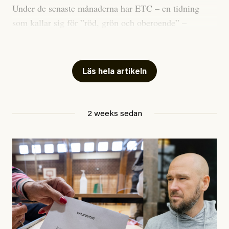
Under de senaste månaderna har ETC – en tidning
som kallar sig för ”röd, grön och oberoende” –
publicerat två artiklar som vi gärna vill kommentera.
Artiklarna väcker flera frågor: Vem är det som ETC
skriver för? Vad betyder det att vara en ”röd, grön och
Läs hela artikeln
oberoende” tidning? Och vad är egentligen bra
journalistik?
2 weeks sedan
Den första artikeln publicerades den 10 mars 2026.
Titeln är
”Mystiska mannen förföljde ministern –
utpekas som israelisk infiltratör”
. Enligt ingressen
handlar artikeln om en person vars ”bakgrund skapar
splittring och oro i rörelsen”. Problemet är att artikeln
skapar betydligt mer oro i palestinarörelsen – och den
oberoende vänstern – än den porträtterade personen
eller dess bakgrund.