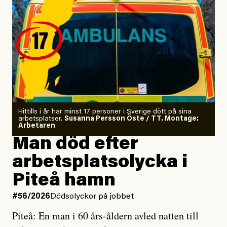
Jag gjorde en digital detox
för att höra tankarna snacka.
Jag letade tantrisk närhet
på kursgården Ängsbacka.
Jag är tränad i kontaktimprodans
och utbildad kaospilot.
Om läkaren säger vaccinera dig
Hittills i år har minst 17 personer i Sverige dött på sina
arbetsplatser.
Susanna Persson Öste / TT. Montage:
så säger jag tvärtemot.
Arbetaren
Man död efter
Jag lärde mig renovera
arbetsplatsolycka i
enligt uråldrig metod
och lade min sista ungdom
Piteå hamn
på att laga en gammal bod.
#56/2026
Dödsolyckor på jobbet
Piteå: En man i 60 års-åldern avled natten till
Jag sökte ljuset och meningen,