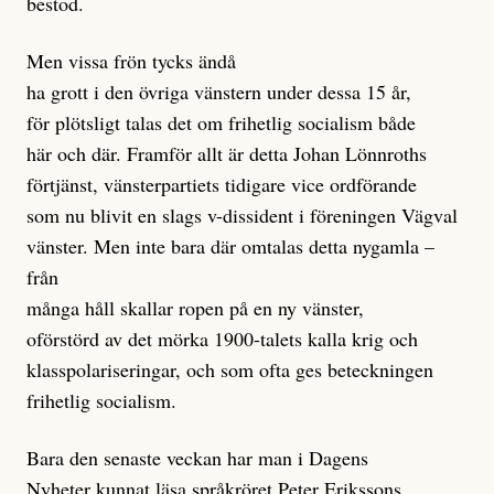
bestod.
Men vissa frön tycks ändå
ha grott i den övriga vänstern under dessa 15 år,
för plötsligt talas det om frihetlig socialism både
här och där. Framför allt är detta Johan Lönnroths
förtjänst, vänsterpartiets tidigare vice ordförande
som nu blivit en slags v-dissident i föreningen Vägval
vänster. Men inte bara där omtalas detta nygamla –
från
många håll skallar ropen på en ny vänster,
oförstörd av det mörka 1900-talets kalla krig och
klasspolariseringar, och som ofta ges beteckningen
frihetlig socialism.
Bara den senaste veckan har man i Dagens
Nyheter kunnat läsa språkröret Peter Erikssons