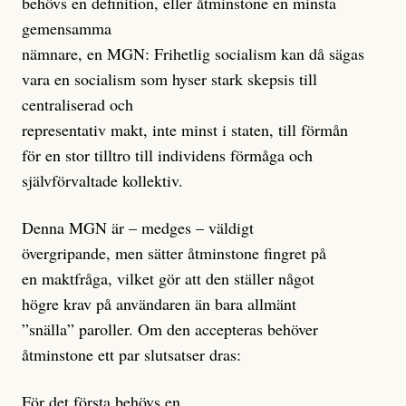
behövs en definition, eller åtminstone en minsta
gemensamma
nämnare, en MGN: Frihetlig socialism kan då sägas
vara en socialism som hyser stark skepsis till
centraliserad och
representativ makt, inte minst i staten, till förmån
för en stor tilltro till individens förmåga och
självförvaltade kollektiv.
Denna MGN är – medges – väldigt
övergripande, men sätter åtminstone fingret på
en maktfråga, vilket gör att den ställer något
högre krav på användaren än bara allmänt
”snälla” paroller. Om den accepteras behöver
åtminstone ett par slutsatser dras:
För det första behövs en