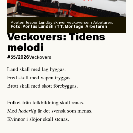
Poeten Jesper Lundby skriver veckoverser i Arbetaren.
Joel Kellgren
Foto: Pontus Lundahl/TT. Montage: Arbetaren
Debattartikel i Arbetaren
Veckovers: Tidens
Publicerad
3 August, 2026
Publicerad
6 August, 2026
melodi
Uppdaterad
3 August, 2026
Uppdaterad
7 August, 2026
#55/2026
Veckovers
Land skall med lag byggas.
Fred skall med vapen tryggas.
Brott skall med skott förebyggas.
Folket från folkbildning skall renas.
Med
hederlig
är det svensk som menas.
Kvinnor i slöjor skall stenas.