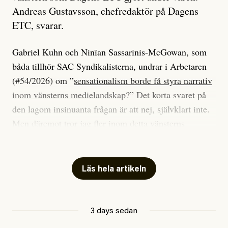
Andreas Gustavsson, chefredaktör på Dagens
ETC, svarar.
Gabriel Kuhn och Ninïan Sassarinis-McGowan, som
båda tillhör SAC Syndikalisterna, undrar i Arbetaren
(#54/2026) om ”
sensationalism borde få styra narrativ
inom vänsterns medielandskap
?” Det korta svaret på
den lagom insinuanta frågan är att nej, självklart inte.
Men däremot tror jag fler inom detta vänsterns
medielandskap skulle må bra av en sund populism, i
betydelsen att göra avslöjande och undersökande
journalistik som vänder sig till många snarare än att
Läs hela artikeln
jaga inbördes beundran. Det har i alla fall fungerat för
Dagens ETC.
3 days sedan
Det är två specifika artiklar som Kuhn och Sassarinis-