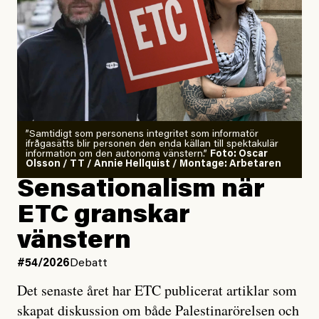
”Samtidigt som personens integritet som informatör
ifrågasätts blir personen den enda källan till spektakulär
information om den autonoma vänstern.”
Foto: Oscar
Olsson / TT / Annie Hellquist / Montage: Arbetaren
Sensationalism när
ETC granskar
vänstern
#54/2026
Debatt
Det senaste året har ETC publicerat artiklar som
skapat diskussion om både Palestinarörelsen och