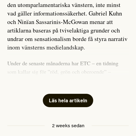
den utomparlamentariska vänstern, inte minst
vad gäller informationssäkerhet. Gabriel Kuhn
och Ninïan Sassarinis-McGowan menar att
artiklarna baseras på tvivelaktiga grunder och
undrar om sensationalism borde få styra narrativ
inom vänsterns medielandskap.
Under de senaste månaderna har ETC – en tidning
som kallar sig för ”röd, grön och oberoende” –
publicerat två artiklar som vi gärna vill kommentera.
Artiklarna väcker flera frågor: Vem är det som ETC
skriver för? Vad betyder det att vara en ”röd, grön och
Läs hela artikeln
oberoende” tidning? Och vad är egentligen bra
journalistik?
2 weeks sedan
Den första artikeln publicerades den 10 mars 2026.