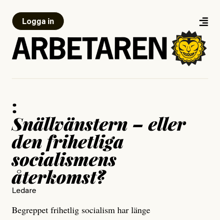
Logga in
:
Snällvänstern – eller
den frihetliga
socialismens
återkomst?
Ledare
Begreppet frihetlig socialism har länge