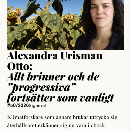
Publicerad
24 July, 2026
Jesper Lundby
Publicerad
15 July, 2026
Uppdaterad
15 July, 2026
Alexandra Urisman
Otto:
Allt brinner och de
”progressiva”
fortsätter som vanligt
#50/2026
Signerat
Klimatforskare som annars brukar uttrycka sig
återhållsamt erkänner sig nu vara i chock.