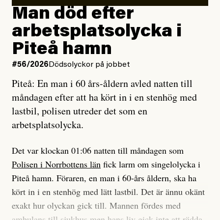
Man död efter
Jag lärde mig renovera
Vad betyder det att vara en röd, grön och oberoende
arbetsplatsolycka i
enligt uråldrig metod
tidning?
och lade min sista ungdom
Piteå hamn
på att laga en gammal bod.
Vad är bra journalistik?
#56/2026
Dödsolyckor på jobbet
Piteå: En man i 60 års-åldern avled natten till
Jag sökte ljuset och meningen,
Ett försök till korta svar som jag hoppas kan förtydliga
måndagen efter att ha kört in i en stenhög med
efter det som var rent, rätt och sant,
för Kuhn och Sassarinis-McGowan och andra hur jag
lastbil, polisen utreder det som en
och aldrig såg jag det klarare än
som chefredaktör ser på Dagens ETC:s uppdrag och
arbetsplatsolycka.
när jag ombord på bussen hjälpte en tant.
roll.
Det var klockan 01:06 natten till måndagen som
Vi skriver för våra läsare som vill bli informerade,
Polisen i Norrbottens län
fick larm om singelolycka i
#23/2026
Intervjun
överraskade, bekräftade, utmanade – och som kräver
Jesper Lundby: ”Livet i sig
Piteå hamn. Föraren, en man i 60-års åldern, ska ha
att vi granskar allt och alla.
är ganska politiskt”
kört in i en stenhög med lätt lastbil. Det är ännu okänt
exakt hur olyckan gick till. Mannen fördes med
Vi är som sagt en röd, grön och oberoende tidning.
ambulans till sjukhus men hans liv gick inte att rädda.