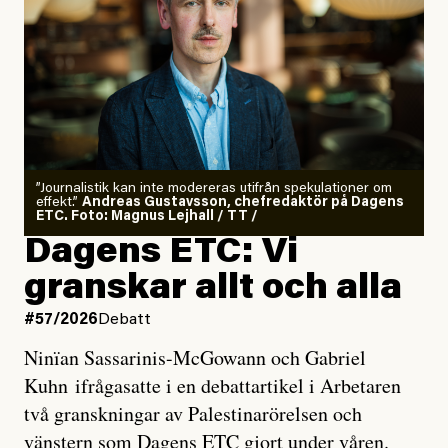
”Journalistik kan inte modereras utifrån spekulationer om
effekt.”
Andreas Gustavsson, chefredaktör på Dagens
ETC. Foto: Magnus Lejhall / TT /
Dagens ETC: Vi
granskar allt och alla
#57/2026
Debatt
Ninïan Sassarinis-McGowann och Gabriel
Kuhn ifrågasatte i en debattartikel i Arbetaren
två granskningar av Palestinarörelsen och
vänstern som Dagens ETC gjort under våren.