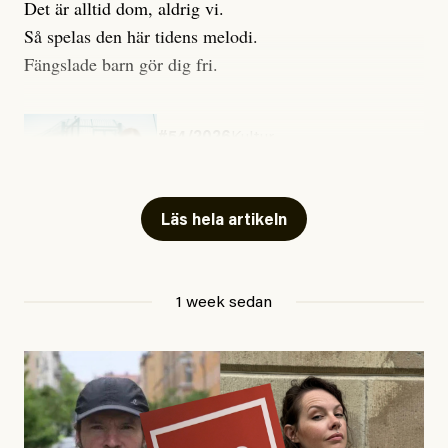
Det är alltid dom, aldrig vi.
Så spelas den här tidens melodi.
Fängslade barn gör dig fri.
#54/2026
Kultur
Snart skrivs boken ”Barn i
fängelse”
Läs hela artikeln
Jesper Lundby
1 week sedan
Publicerad
29 July, 2026
Uppdaterad
29 July, 2026