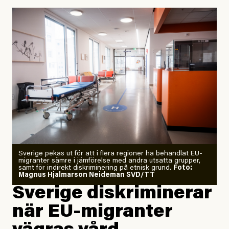
september 2023, när de globala temperaturerna för
månaden visade sig vara hela 0,5 °C varmare än någon
tidigare septembermånad – har han blivit chockad.
”Fram till i dag”, skriver han.
Årets El Niño kan bli den
starkaste som uppmätts
Zeke Hausfather är chockad igen efter att ha
Sverige pekas ut för att i flera regioner ha behandlat EU-
analyserat hur de olika klimatmodellerna bedömer
migranter sämre i jämförelse med andra utsatta grupper,
samt för indirekt diskriminering på etnisk grund.
Foto:
läget för hur den begynnande El Niño-händelsen ska
Magnus Hjalmarson Neideman SVD/TT
utveckla sig. El Niño är ett återkommande
Sverige diskriminerar
väderfenomen som uppstår när havsvattnet i delar av
när EU-migranter
Stilla havet blir ovanligt varmt. Det påverkar vädret