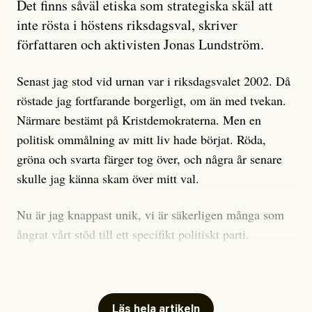
Artikeln undersöker inte, som ETC påstår, ”vad som
Det finns såväl etiska som strategiska skäl att
är sant, vad som är rykten”, utan den bidrar bara till
inte rösta i höstens riksdagsval, skriver
ännu mer ryktesspridning. Det finns inte ett enda bevis
författaren och aktivisten Jonas Lundström.
på eller ens ett övertygande argument för att den
misstänkta personen är en infiltratör. Det som läsaren
Senast jag stod vid urnan var i riksdagsvalet 2002. Då
får veta är att personen har ändrat sina politiska åsikter
röstade jag fortfarande borgerligt, om än med tvekan.
under åren, att den har raderat tidigare innehåll på sina
Närmare bestämt på Kristdemokraterna. Men en
sociala medier, att artikelns författare inte förstår sig
politisk ommålning av mitt liv hade börjat. Röda,
på personens ekonomi och att det tydligen finns
gröna och svarta färger tog över, och några år senare
anonyma röster inom rörelsen som säger saker som
skulle jag känna skam över mitt val.
”Om du frågar mig så är han en infiltratör”. Det kan
anses vara anledningar att titta närmare på personen,
Nu är jag knappast unik, vi är säkerligen många som
men ingenting av detta är tillräckligt för att hänga ut
ångrat vårt stöd till ett specifikt politiskt parti.
den. Personen nämns visserligen inte vid namn i
Avsevärt färre är de som fått kalla fötter inför
artikeln men är lätt att identifiera för alla som är aktiva
röstningen som sådan.
inom palestinarörelsen.
Mitt huvudargument för riksdagsvalsbojkott är etiskt.
Läs hela artikeln