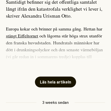
Samtidigt befinner sig det offentliga samtalet
långt ifrån den katastrofala verklighet vi lever i,
skriver Alexandra Urisman Otto.
Europa kokar och brinner på samma gång. Hettan har
stängt Eiffeltornet
och lågorna står höga strax utanför
den franska huvudstaden. Hundratals människor har
dött i drunkningsolyckor och den senaste värmeböljan
(vi går redan in i sommarens tredje) kopplas till
tiotusentals för tidiga
dödsfall
.
Har du också panik i hettan? Känns det som en
mardröm? Bra, allt annat vore fullständigt orimligt.
Läs hela artikeln
Klimatforskaren Zeke Hausfather
skrev
på måndagen
att han brukar vara ganska återhållsam när han
3 weeks sedan
diskuterar klimatdata. Bara en enda gång – i