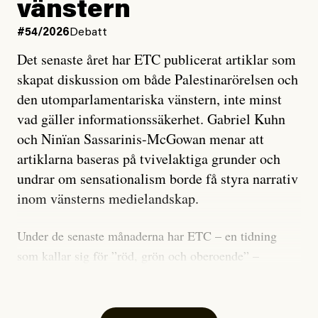
vänstern
#54/2026
Debatt
Det senaste året har ETC publicerat artiklar som
skapat diskussion om både Palestinarörelsen och
den utomparlamentariska vänstern, inte minst
vad gäller informationssäkerhet. Gabriel Kuhn
och Ninïan Sassarinis-McGowan menar att
artiklarna baseras på tvivelaktiga grunder och
undrar om sensationalism borde få styra narrativ
inom vänsterns medielandskap.
Under de senaste månaderna har ETC – en tidning
som kallar sig för ”röd, grön och oberoende” –
publicerat två artiklar som vi gärna vill kommentera.
Artiklarna väcker flera frågor: Vem är det som ETC
skriver för? Vad betyder det att vara en ”röd, grön och