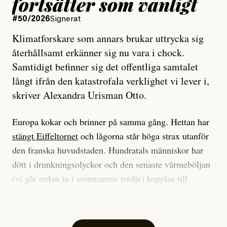
fortsätter som vanligt
#50/2026
Signerat
Klimatforskare som annars brukar uttrycka sig
återhållsamt erkänner sig nu vara i chock.
Samtidigt befinner sig det offentliga samtalet
långt ifrån den katastrofala verklighet vi lever i,
skriver Alexandra Urisman Otto.
Europa kokar och brinner på samma gång. Hettan har
stängt Eiffeltornet
och lågorna står höga strax utanför
den franska huvudstaden. Hundratals människor har
dött i drunkningsolyckor och den senaste värmeböljan
(vi går redan in i sommarens tredje) kopplas till
tiotusentals för tidiga
dödsfall
.
Har du också panik i hettan? Känns det som en