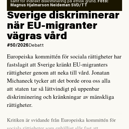
samt för indirekt diskriminering på etnisk grund.
Foto:
läget för hur den begynnande El Niño-händelsen ska
Magnus Hjalmarson Neideman SVD/TT
utveckla sig. El Niño är ett återkommande
Sverige diskriminerar
väderfenomen som uppstår när havsvattnet i delar av
när EU-migranter
Stilla havet blir ovanligt varmt. Det påverkar vädret
vägras vård
över stora delar av världen och under
våren
har
forskare allt oftare varnat för att den här El Niñon
#50/2026
Debatt
kommer att bli extrem.
Europeiska kommittén för sociala rättigheter har
fastslagit att Sverige kränkt EU-migranters
Det verkar vara en underdrift, menar nu Zeke
rättigheter genom att neka till vård. Jonatan
Hausfather.
Michaneck tycker att det borde oroa oss alla
att staten tar så lättvindigt på uppenbar
”Det ser ut som att årets El Niño inte bara med stor
diskriminering och kränkningar av mänskliga
sannolikhet kommer att bli den starkaste sedan
rättigheter.
tillförlitliga mätningar inleddes – den kan till och med
bli den starkaste med en verkligt häpnadsväckande
Kritiken är svidande från Europeiska kommittén för
marginal”, skriver han.
sociala rättigheter som enhälligt slår fast att