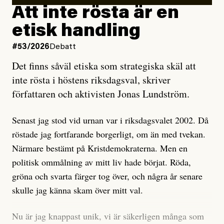
rörelsen. Eller så har en inga bevis, bara misstankar,
Att inte rösta är en
och då ska en efterforska diskret, just för att inte skapa
etisk handling
oro inom rörelsen.
#53/2026
Debatt
Artikeln undersöker inte, som ETC påstår, ”vad som
Det finns såväl etiska som strategiska skäl att
är sant, vad som är rykten”, utan den bidrar bara till
inte rösta i höstens riksdagsval, skriver
ännu mer ryktesspridning. Det finns inte ett enda bevis
författaren och aktivisten Jonas Lundström.
på eller ens ett övertygande argument för att den
misstänkta personen är en infiltratör. Det som läsaren
Senast jag stod vid urnan var i riksdagsvalet 2002. Då
får veta är att personen har ändrat sina politiska åsikter
röstade jag fortfarande borgerligt, om än med tvekan.
under åren, att den har raderat tidigare innehåll på sina
Närmare bestämt på Kristdemokraterna. Men en
sociala medier, att artikelns författare inte förstår sig
politisk ommålning av mitt liv hade börjat. Röda,
på personens ekonomi och att det tydligen finns
gröna och svarta färger tog över, och några år senare
anonyma röster inom rörelsen som säger saker som
skulle jag känna skam över mitt val.
”Om du frågar mig så är han en infiltratör”. Det kan
anses vara anledningar att titta närmare på personen,
Nu är jag knappast unik, vi är säkerligen många som