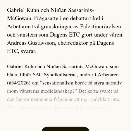
Gabriel Kuhn och Ninïan Sassarinis-
McGowan ifrågasatte i en debattartikel i
Arbetaren två granskningar av Palestinarörelsen
och vänstern som Dagens ETC gjort under våren.
Andreas Gustavsson, chefredaktör på Dagens
ETC, svarar.
Gabriel Kuhn och Ninïan Sassarinis-McGowan, som
båda tillhör SAC Syndikalisterna, undrar i Arbetaren
(#54/2026) om ”
sensationalism borde få styra narrativ
inom vänsterns medielandskap
?” Det korta svaret på
den lagom insinuanta frågan är att nej, självklart inte.
Men däremot tror jag fler inom detta vänsterns
medielandskap skulle må bra av en sund populism, i
betydelsen att göra avslöjande och undersökande