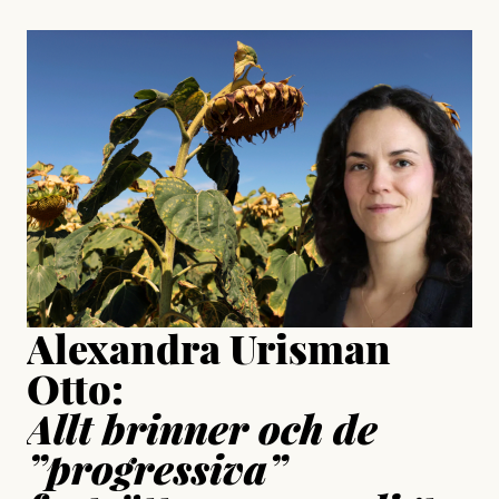
, aktivist och författare
Jonas Lundström
#23/2026
Intervjun
Jesper Lundby: ”Livet i sig
är ganska politiskt”
Jonas Lundström
Publicerad
24 July, 2026
Jesper Lundby
Publicerad
15 July, 2026
Uppdaterad
15 July, 2026
Alexandra Urisman
Otto:
Allt brinner och de
”progressiva”