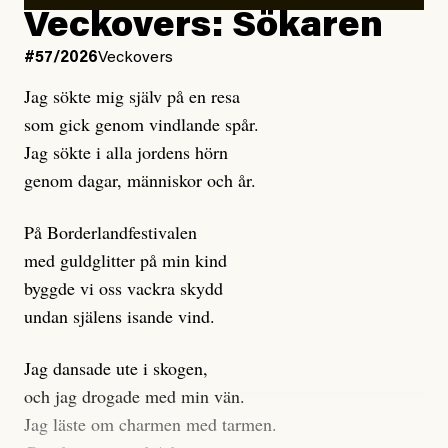
Kuhn och Sassarinis-McGowan hävdar att
Veckovers: Sökaren
Dagens ETC arbetar med ”opålitliga källor” för att
#57/2026
Veckovers
istället prioritera ”sensationalism och klickbete”. Nej,
Jag sökte mig själv på en resa
klickbete är inte intressant för Dagens ETC.
som gick genom vindlande spår.
Journalistiken är låst. En klatschig men korrekt rubrik
Jag sökte i alla jordens hörn
gör förhoppningsvis att en nyfiken beställer
genom dagar, människor och år.
prenumeration, men den avslutas sekunder senare om
inte journalistiken levererar substans. Självklart bygger
På Borderlandfestivalen
dessa granskningar på olika källor, alltifrån domar till
med guldglitter på min kind
en mängd intervjupersoner, inklusive generös
byggde vi oss vackra skydd
möjlighet att bemöta för såväl personen vars motiv att
undan själens isande vind.
engagera sig i Palestinarörelsen ifrågasätts som de
grupper där Säpo-resursen samlade in uppgifter.
Jag dansade ute i skogen,
Researchen är grundlig.
och jag drogade med min vän.
Jag läste om charmen med tarmen.
Möjligen är det egentligen inte journalistikens metod