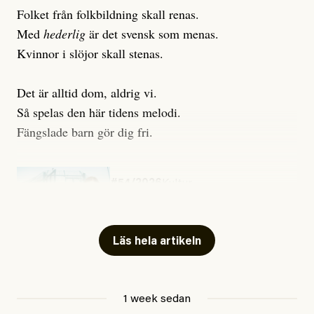
Folket från folkbildning skall renas.
Med
hederlig
är det svensk som menas.
Kvinnor i slöjor skall stenas.
Det är alltid dom, aldrig vi.
Så spelas den här tidens melodi.
Fängslade barn gör dig fri.
#54/2026
Kultur
Snart skrivs boken ”Barn i
fängelse”
Läs hela artikeln
Jesper Lundby
1 week sedan
Publicerad
29 July, 2026