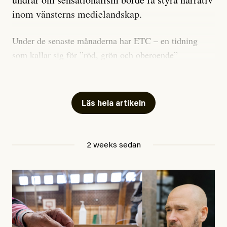
inom vänsterns medielandskap.
Under de senaste månaderna har ETC – en tidning
som kallar sig för ”röd, grön och oberoende” –
publicerat två artiklar som vi gärna vill kommentera.
Artiklarna väcker flera frågor: Vem är det som ETC
skriver för? Vad betyder det att vara en ”röd, grön och
Läs hela artikeln
oberoende” tidning? Och vad är egentligen bra
journalistik?
2 weeks sedan
Den första artikeln publicerades den 10 mars 2026.
Titeln är
”Mystiska mannen förföljde ministern –
utpekas som israelisk infiltratör”
. Enligt ingressen
handlar artikeln om en person vars ”bakgrund skapar
splittring och oro i rörelsen”. Problemet är att artikeln
skapar betydligt mer oro i palestinarörelsen – och den