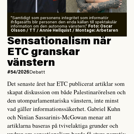
”Samtidigt som personens integritet som informatör
ifrågasätts blir personen den enda källan till spektakulär
information om den autonoma vänstern.”
Foto: Oscar
Olsson / TT / Annie Hellquist / Montage: Arbetaren
Sensationalism när
ETC granskar
vänstern
#54/2026
Debatt
Det senaste året har ETC publicerat artiklar som
skapat diskussion om både Palestinarörelsen och
den utomparlamentariska vänstern, inte minst
vad gäller informationssäkerhet. Gabriel Kuhn
och Ninïan Sassarinis-McGowan menar att
artiklarna baseras på tvivelaktiga grunder och
undrar om sensationalism borde få styra narrativ