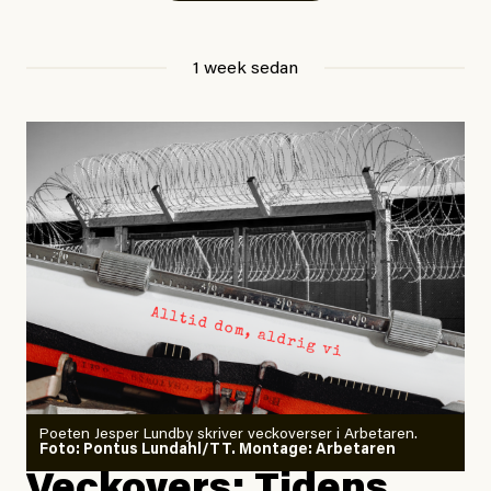
ledningscentral till
svt Norrbotten
.
Anhöriga är underrättade.
1 week sedan
Hittills i år har minst 17 personer i Sverige dött på sina
arbetsplatser, enligt Arbetsmiljöverkets statistik.
#44/2026
Dödsolyckor på jobbet
Larmet från
Arbetsmiljöverket:
Dödsolyckorna har slutat
minska
Poeten Jesper Lundby skriver veckoverser i Arbetaren.
Joel Kellgren
Foto: Pontus Lundahl/TT. Montage: Arbetaren