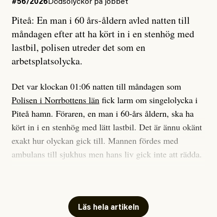
#56/2026
Dödsolyckor på jobbet
Piteå: En man i 60 års-åldern avled natten till
Jag sökte ljuset och meningen,
måndagen efter att ha kört in i en stenhög med
efter det som var rent, rätt och sant,
lastbil, polisen utreder det som en
och aldrig såg jag det klarare än
arbetsplatsolycka.
när jag ombord på bussen hjälpte en tant.
Det var klockan 01:06 natten till måndagen som
Polisen i Norrbottens län
fick larm om singelolycka i
#23/2026
Intervjun
Jesper Lundby: ”Livet i sig
Piteå hamn. Föraren, en man i 60-års åldern, ska ha
är ganska politiskt”
kört in i en stenhög med lätt lastbil. Det är ännu okänt
exakt hur olyckan gick till. Mannen fördes med
ambulans till sjukhus men hans liv gick inte att rädda.
Jesper Lundby
– Vi utreder det som en arbetsplatsolycka och har
Publicerad
5 August, 2026
samlat in kameraövervakning och hållit förhör på
platsen, säger Elis Brännström, RLC-befäl på polisens
Läs hela artikeln