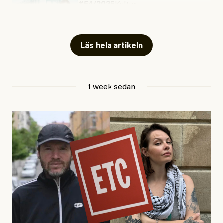
#54/2026
Kultur
Snart skrivs boken ”Barn i
fängelse”
Läs hela artikeln
Jesper Lundby
1 week sedan
Publicerad
29 July, 2026
Uppdaterad
29 July, 2026