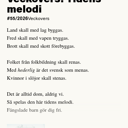
Veckovers: Tidens
Publicerad
3 August, 2026
melodi
Uppdaterad
3 August, 2026
#55/2026
Veckovers
Land skall med lag byggas.
Fred skall med vapen tryggas.
Brott skall med skott förebyggas.
Folket från folkbildning skall renas.
Med
hederlig
är det svensk som menas.
Kvinnor i slöjor skall stenas.
Det är alltid dom, aldrig vi.
Så spelas den här tidens melodi.
Fängslade barn gör dig fri.