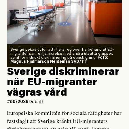
”Fram till i dag”, skriver han.
Årets El Niño kan bli den
starkaste som uppmätts
Zeke Hausfather är chockad igen efter att ha
Sverige pekas ut för att i flera regioner ha behandlat EU-
analyserat hur de olika klimatmodellerna bedömer
migranter sämre i jämförelse med andra utsatta grupper,
samt för indirekt diskriminering på etnisk grund.
Foto:
läget för hur den begynnande El Niño-händelsen ska
Magnus Hjalmarson Neideman SVD/TT
utveckla sig. El Niño är ett återkommande
Sverige diskriminerar
väderfenomen som uppstår när havsvattnet i delar av
när EU-migranter
Stilla havet blir ovanligt varmt. Det påverkar vädret
vägras vård
över stora delar av världen och under
våren
har
forskare allt oftare varnat för att den här El Niñon
#50/2026
Debatt
kommer att bli extrem.
Europeiska kommittén för sociala rättigheter har
fastslagit att Sverige kränkt EU-migranters
Det verkar vara en underdrift, menar nu Zeke
rättigheter genom att neka till vård. Jonatan