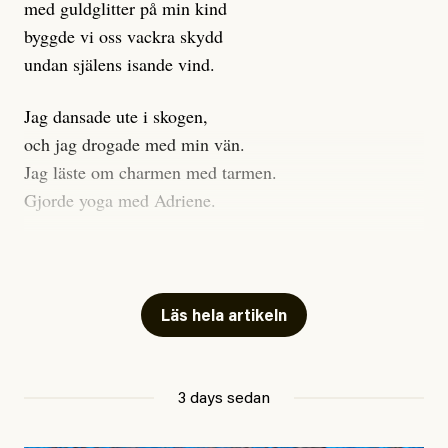
med guldglitter på min kind
byggde vi oss vackra skydd
undan själens isande vind.
Jag dansade ute i skogen,
och jag drogade med min vän.
Jag läste om charmen med tarmen.
Gjorde yoga med Adriene.
Jag gick till psykologen
för en ADHD-utredning.
Jag gick djupt ner i mitt trauma.
Läs hela artikeln
Undersökte min anknytning
Att vara ekonomiskt beroende
3 days sedan
ville jag gärna sluta