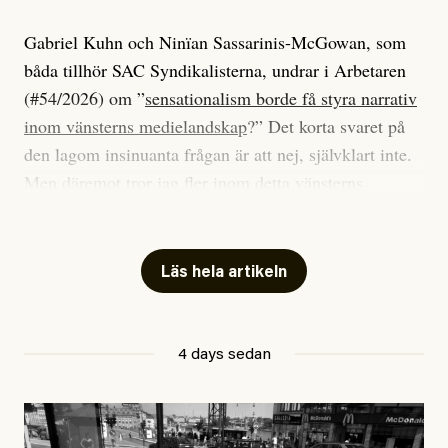
Gabriel Kuhn och Ninïan Sassarinis-McGowan, som
båda tillhör SAC Syndikalisterna, undrar i Arbetaren
(#54/2026) om ”
sensationalism borde få styra narrativ
inom vänsterns medielandskap
?” Det korta svaret på
den lagom insinuanta frågan är att nej, självklart inte.
Men däremot tror jag fler inom detta vänsterns
medielandskap skulle må bra av en sund populism, i
betydelsen att göra avslöjande och undersökande
journalistik som vänder sig till många snarare än att
Läs hela artikeln
jaga inbördes beundran. Det har i alla fall fungerat för
Dagens ETC.
4 days sedan
Det är två specifika artiklar som Kuhn och Sassarinis-
McGowan riktar sin kritik mot.