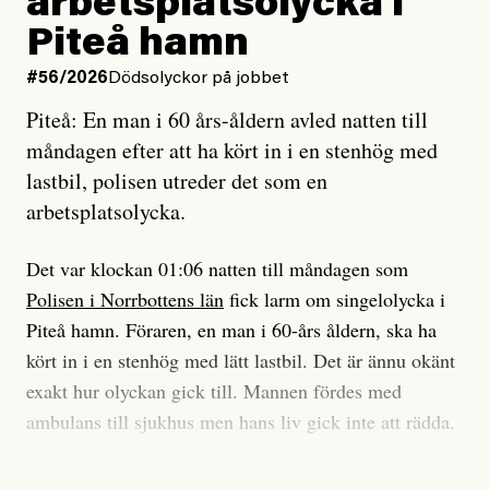
arbetsplatsolycka i
enligt uråldrig metod
tidning?
och lade min sista ungdom
Piteå hamn
på att laga en gammal bod.
Vad är bra journalistik?
#56/2026
Dödsolyckor på jobbet
Piteå: En man i 60 års-åldern avled natten till
Jag sökte ljuset och meningen,
Ett försök till korta svar som jag hoppas kan förtydliga
måndagen efter att ha kört in i en stenhög med
efter det som var rent, rätt och sant,
för Kuhn och Sassarinis-McGowan och andra hur jag
lastbil, polisen utreder det som en
och aldrig såg jag det klarare än
som chefredaktör ser på Dagens ETC:s uppdrag och
arbetsplatsolycka.
när jag ombord på bussen hjälpte en tant.
roll.
Det var klockan 01:06 natten till måndagen som
Vi skriver för våra läsare som vill bli informerade,
Polisen i Norrbottens län
fick larm om singelolycka i
#23/2026
Intervjun
överraskade, bekräftade, utmanade – och som kräver
Jesper Lundby: ”Livet i sig
Piteå hamn. Föraren, en man i 60-års åldern, ska ha
att vi granskar allt och alla.
är ganska politiskt”
kört in i en stenhög med lätt lastbil. Det är ännu okänt
exakt hur olyckan gick till. Mannen fördes med
Vi är som sagt en röd, grön och oberoende tidning.
ambulans till sjukhus men hans liv gick inte att rädda.
Det betyder en annan journalistik än vad du hittar i
exempelvis Dagens Nyheter. Det märks på ledarsidan
Jesper Lundby
– Vi utreder det som en arbetsplatsolycka och har
men också i nyhetsbevakningen. Det handlar om