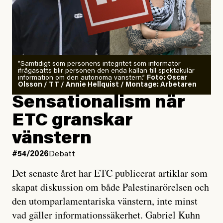
”Samtidigt som personens integritet som informatör
ifrågasätts blir personen den enda källan till spektakulär
information om den autonoma vänstern.”
Foto: Oscar
Olsson / TT / Annie Hellquist / Montage: Arbetaren
Sensationalism när
ETC granskar
vänstern
#54/2026
Debatt
Det senaste året har ETC publicerat artiklar som
skapat diskussion om både Palestinarörelsen och
den utomparlamentariska vänstern, inte minst
vad gäller informationssäkerhet. Gabriel Kuhn