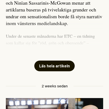
och Ninïan Sassarinis-McGowan menar att
artiklarna baseras på tvivelaktiga grunder och
undrar om sensationalism borde få styra narrativ
inom vänsterns medielandskap.
Under de senaste månaderna har ETC – en tidning
som kallar sig för ”röd, grön och oberoende” –
publicerat två artiklar som vi gärna vill kommentera.
Artiklarna väcker flera frågor: Vem är det som ETC
skriver för? Vad betyder det att vara en ”röd, grön och
Läs hela artikeln
oberoende” tidning? Och vad är egentligen bra
journalistik?
2 weeks sedan
Den första artikeln publicerades den 10 mars 2026.
Titeln är
”Mystiska mannen förföljde ministern –
utpekas som israelisk infiltratör”
. Enligt ingressen