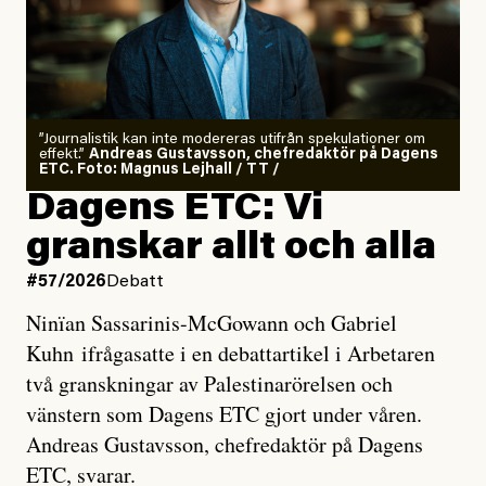
”Journalistik kan inte modereras utifrån spekulationer om
effekt.”
Andreas Gustavsson, chefredaktör på Dagens
ETC. Foto: Magnus Lejhall / TT /
Dagens ETC: Vi
granskar allt och alla
#57/2026
Debatt
Ninïan Sassarinis-McGowann och Gabriel
Kuhn ifrågasatte i en debattartikel i Arbetaren
två granskningar av Palestinarörelsen och
vänstern som Dagens ETC gjort under våren.
Andreas Gustavsson, chefredaktör på Dagens
ETC, svarar.