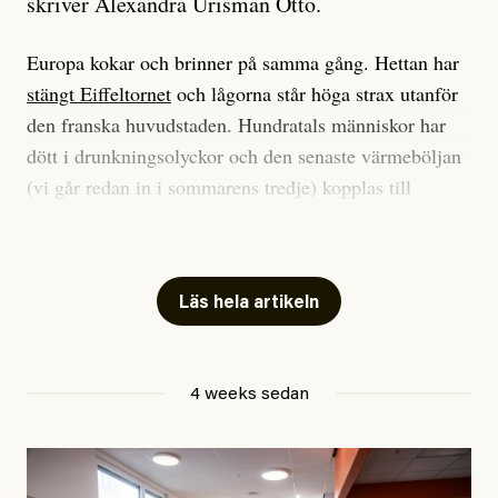
skriver Alexandra Urisman Otto.
Europa kokar och brinner på samma gång. Hettan har
stängt Eiffeltornet
och lågorna står höga strax utanför
den franska huvudstaden. Hundratals människor har
dött i drunkningsolyckor och den senaste värmeböljan
(vi går redan in i sommarens tredje) kopplas till
tiotusentals för tidiga
dödsfall
.
Har du också panik i hettan? Känns det som en
mardröm? Bra, allt annat vore fullständigt orimligt.
Läs hela artikeln
Klimatforskaren Zeke Hausfather
skrev
på måndagen
att han brukar vara ganska återhållsam när han
4 weeks sedan
diskuterar klimatdata. Bara en enda gång – i
september 2023, när de globala temperaturerna för
månaden visade sig vara hela 0,5 °C varmare än någon