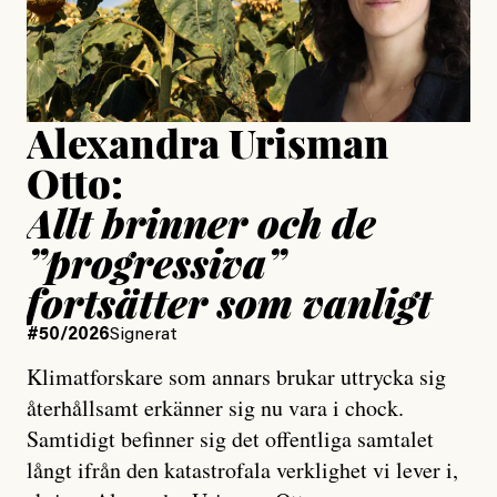
Jesper Lundby
Publicerad
15 July, 2026
Uppdaterad
15 July, 2026
Alexandra Urisman
Otto:
Allt brinner och de
”progressiva”
fortsätter som vanligt
#50/2026
Signerat
Klimatforskare som annars brukar uttrycka sig
återhållsamt erkänner sig nu vara i chock.
Samtidigt befinner sig det offentliga samtalet
långt ifrån den katastrofala verklighet vi lever i,