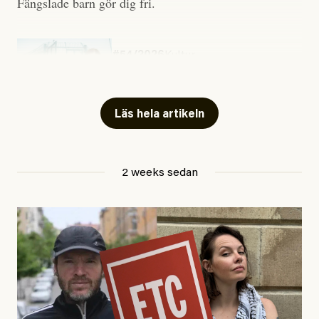
Fängslade barn gör dig fri.
#54/2026
Kultur
Snart skrivs boken ”Barn i
fängelse”
Läs hela artikeln
Jesper Lundby
2 weeks sedan
Publicerad
29 July, 2026
Uppdaterad
29 July, 2026