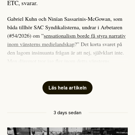
ETC, svarar.
Gabriel Kuhn och Ninïan Sassarinis-McGowan, som
båda tillhör SAC Syndikalisterna, undrar i Arbetaren
(#54/2026) om ”
sensationalism borde få styra narrativ
inom vänsterns medielandskap
?” Det korta svaret på
den lagom insinuanta frågan är att nej, självklart inte.
Men däremot tror jag fler inom detta vänsterns
medielandskap skulle må bra av en sund populism, i
betydelsen att göra avslöjande och undersökande
journalistik som vänder sig till många snarare än att
Läs hela artikeln
jaga inbördes beundran. Det har i alla fall fungerat för
Dagens ETC.
3 days sedan
Det är två specifika artiklar som Kuhn och Sassarinis-
McGowan riktar sin kritik mot.