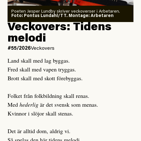
Poeten Jesper Lundby skriver veckoverser i Arbetaren.
Joel Kellgren
Foto: Pontus Lundahl/TT. Montage: Arbetaren
Debattartikel i Arbetaren
Veckovers: Tidens
Publicerad
3 August, 2026
Publicerad
6 August, 2026
melodi
Uppdaterad
3 August, 2026
Uppdaterad
7 August, 2026
#55/2026
Veckovers
Land skall med lag byggas.
Fred skall med vapen tryggas.
Brott skall med skott förebyggas.
Folket från folkbildning skall renas.
Med
hederlig
är det svensk som menas.
Kvinnor i slöjor skall stenas.
Det är alltid dom, aldrig vi.
Så spelas den här tidens melodi.