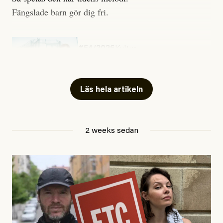
Fängslade barn gör dig fri.
#54/2026
Kultur
Snart skrivs boken ”Barn i
fängelse”
Läs hela artikeln
Jesper Lundby
2 weeks sedan
Publicerad
29 July, 2026
Uppdaterad
29 July, 2026