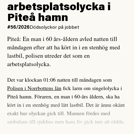
Jag lärde mig renovera
Vad betyder det att vara en röd, grön och oberoende
arbetsplatsolycka i
enligt uråldrig metod
tidning?
och lade min sista ungdom
Piteå hamn
på att laga en gammal bod.
Vad är bra journalistik?
#56/2026
Dödsolyckor på jobbet
Piteå: En man i 60 års-åldern avled natten till
Jag sökte ljuset och meningen,
Ett försök till korta svar som jag hoppas kan förtydliga
måndagen efter att ha kört in i en stenhög med
efter det som var rent, rätt och sant,
för Kuhn och Sassarinis-McGowan och andra hur jag
lastbil, polisen utreder det som en
och aldrig såg jag det klarare än
som chefredaktör ser på Dagens ETC:s uppdrag och
arbetsplatsolycka.
när jag ombord på bussen hjälpte en tant.
roll.
Det var klockan 01:06 natten till måndagen som
Vi skriver för våra läsare som vill bli informerade,
Polisen i Norrbottens län
fick larm om singelolycka i
#23/2026
Intervjun
överraskade, bekräftade, utmanade – och som kräver
Jesper Lundby: ”Livet i sig
Piteå hamn. Föraren, en man i 60-års åldern, ska ha
att vi granskar allt och alla.
är ganska politiskt”
kört in i en stenhög med lätt lastbil. Det är ännu okänt
exakt hur olyckan gick till. Mannen fördes med
Vi är som sagt en röd, grön och oberoende tidning.
ambulans till sjukhus men hans liv gick inte att rädda.
Det betyder en annan journalistik än vad du hittar i
exempelvis Dagens Nyheter. Det märks på ledarsidan
Jesper Lundby