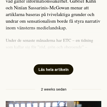
vad gäller informationssäkerhet. Gabriel Kuhn
och Ninïan Sassarinis-McGowan menar att
artiklarna baseras på tvivelaktiga grunder och
undrar om sensationalism borde få styra narrativ
inom vänsterns medielandskap.
Under de senaste månaderna har ETC – en tidning
som kallar sig för ”röd, grön och oberoende” –
publicerat två artiklar som vi gärna vill kommentera.
Artiklarna väcker flera frågor: Vem är det som ETC
skriver för? Vad betyder det att vara en ”röd, grön och
Läs hela artikeln
oberoende” tidning? Och vad är egentligen bra
journalistik?
2 weeks sedan
Den första artikeln publicerades den 10 mars 2026.
Titeln är
”Mystiska mannen förföljde ministern –
utpekas som israelisk infiltratör”
. Enligt ingressen