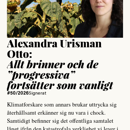
Jesper Lundby
Publicerad
15 July, 2026
Uppdaterad
15 July, 2026
Alexandra Urisman
Otto:
Allt brinner och de
”progressiva”
fortsätter som vanligt
#50/2026
Signerat
Klimatforskare som annars brukar uttrycka sig
återhållsamt erkänner sig nu vara i chock.
Samtidigt befinner sig det offentliga samtalet
långt ifrån den katastrofala verklighet vi lever i,