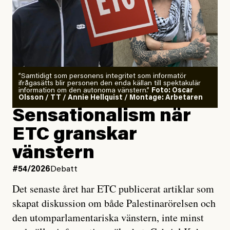
”Samtidigt som personens integritet som informatör
ifrågasätts blir personen den enda källan till spektakulär
information om den autonoma vänstern.”
Foto: Oscar
Olsson / TT / Annie Hellquist / Montage: Arbetaren
Sensationalism när
ETC granskar
vänstern
#54/2026
Debatt
Det senaste året har ETC publicerat artiklar som
skapat diskussion om både Palestinarörelsen och
den utomparlamentariska vänstern, inte minst