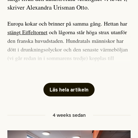
skriver Alexandra Urisman Otto.
Europa kokar och brinner på samma gång. Hettan har
stängt Eiffeltornet
och lågorna står höga strax utanför
den franska huvudstaden. Hundratals människor har
dött i drunkningsolyckor och den senaste värmeböljan
(vi går redan in i sommarens tredje) kopplas till
tiotusentals för tidiga
dödsfall
.
Har du också panik i hettan? Känns det som en
mardröm? Bra, allt annat vore fullständigt orimligt.
Läs hela artikeln
Klimatforskaren Zeke Hausfather
skrev
på måndagen
att han brukar vara ganska återhållsam när han
4 weeks sedan
diskuterar klimatdata. Bara en enda gång – i
september 2023, när de globala temperaturerna för