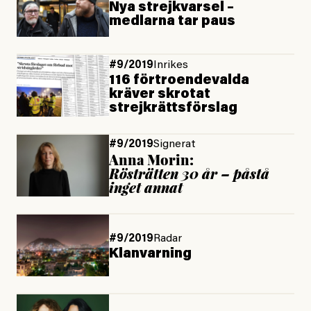
Nya strejkvarsel –
medlarna tar paus
#9/2019
Inrikes
116 förtroendevalda
kräver skrotat
strejkrättsförslag
#9/2019
Signerat
Anna Morin:
Rösträtten 30 år – påstå
inget annat
#9/2019
Radar
Klanvarning