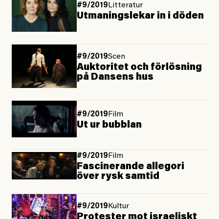
#9/2019
Litteratur
Utmaningslekar in i döden
#9/2019
Scen
Auktoritet och förlösning
på Dansens hus
#9/2019
Film
Ut ur bubblan
#9/2019
Film
Fascinerande allegori
över rysk samtid
#9/2019
Kultur
Protester mot israeliskt