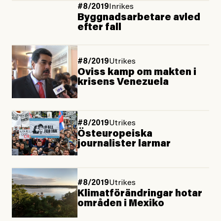
#8/2019
Inrikes
Byggnadsarbetare avled
efter fall
#8/2019
Utrikes
Oviss kamp om makten i
krisens Venezuela
#8/2019
Utrikes
Östeuropeiska
journalister larmar
#8/2019
Utrikes
Klimatförändringar hotar
områden i Mexiko