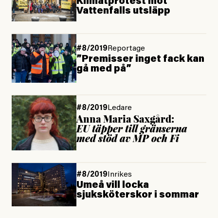
Klimatprotest mot
Vattenfalls utsläpp
#8/2019
Reportage
”Premisser inget fack kan
gå med på”
#8/2019
Ledare
Anna Maria Saxgård:
EU täpper till gränserna
med stöd av MP och Fi
#8/2019
Inrikes
Umeå vill locka
sjuksköterskor i sommar