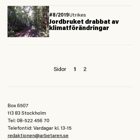
#8/2019
Utrikes
Jordbruket drabbat av
klimatförändringar
Sidor
1
2
Box 6507
113 83 Stockholm
Tel: 08-522 456 70
Telefontid: Vardagar kl. 13-15
redaktionen@arbetaren.se