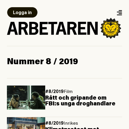
Logga in
Nummer 8 / 2019
#8/2019
Film
Rått och gripande om
FBI:s unga droghandlare
#8/2019
Inrikes