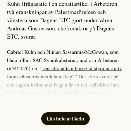
Kuhn ifrågasatte i en debattartikel i Arbetaren
två granskningar av Palestinarörelsen och
vänstern som Dagens ETC gjort under våren.
Andreas Gustavsson, chefredaktör på Dagens
ETC, svarar.
Gabriel Kuhn och Ninïan Sassarinis-McGowan, som
båda tillhör SAC Syndikalisterna, undrar i Arbetaren
(#54/2026) om ”
sensationalism borde få styra narrativ
inom vänsterns medielandskap
?” Det korta svaret på
den lagom insinuanta frågan är att nej, självklart inte.
Men däremot tror jag fler inom detta vänsterns
medielandskap skulle må bra av en sund populism, i
betydelsen att göra avslöjande och undersökande
journalistik som vänder sig till många snarare än att
Läs hela artikeln
jaga inbördes beundran. Det har i alla fall fungerat för