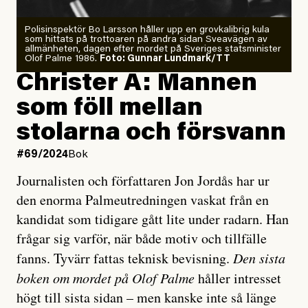
Polisinspektör Bo Larsson håller upp en grovkalibrig kula
som hittats på trottoaren på andra sidan Sveavägen av
allmänheten, dagen efter mordet på Sveriges statsminister
Olof Palme 1986.
Foto: Gunnar Lundmark/TT
Christer A: Mannen
som föll mellan
stolarna och försvann
#69/2024
Bok
Journalisten och författaren Jon Jordås har ur
den enorma Palmeutredningen vaskat från en
kandidat som tidigare gått lite under radarn. Han
frågar sig varför, när både motiv och tillfälle
fanns. Tyvärr fattas teknisk bevisning.
Den sista
boken om mordet på Olof Palme
håller intresset
högt till sista sidan – men kanske inte så länge