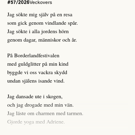
Dagens ETC arbetar med ”opålitliga källor” för att
#57/2026
Veckovers
istället prioritera ”sensationalism och klickbete”. Nej,
Jag sökte mig själv på en resa
klickbete är inte intressant för Dagens ETC.
som gick genom vindlande spår.
Journalistiken är låst. En klatschig men korrekt rubrik
Jag sökte i alla jordens hörn
gör förhoppningsvis att en nyfiken beställer
genom dagar, människor och år.
prenumeration, men den avslutas sekunder senare om
inte journalistiken levererar substans. Självklart bygger
På Borderlandfestivalen
dessa granskningar på olika källor, alltifrån domar till
med guldglitter på min kind
en mängd intervjupersoner, inklusive generös
byggde vi oss vackra skydd
möjlighet att bemöta för såväl personen vars motiv att
undan själens isande vind.
engagera sig i Palestinarörelsen ifrågasätts som de
grupper där Säpo-resursen samlade in uppgifter.
Jag dansade ute i skogen,
Researchen är grundlig.
och jag drogade med min vän.
Jag läste om charmen med tarmen.
Möjligen är det egentligen inte journalistikens metod
Gjorde yoga med Adriene.
som stör?