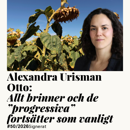
Jesper Lundby: ”Livet i sig
är ganska politiskt”
Jonas Lundström
Publicerad
24 July, 2026
Jesper Lundby
Publicerad
15 July, 2026
Uppdaterad
15 July, 2026
Alexandra Urisman
Otto:
Allt brinner och de
”progressiva”
fortsätter som vanligt
#50/2026
Signerat