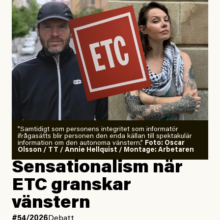
”Samtidigt som personens integritet som informatör
ifrågasätts blir personen den enda källan till spektakulär
information om den autonoma vänstern.”
Foto: Oscar
Olsson / TT / Annie Hellquist / Montage: Arbetaren
Sensationalism när
ETC granskar
vänstern
#54/2026
Debatt