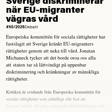
Sverige diskriminerar
väderfenomen som uppstår när havsvattnet i delar av
när EU-migranter
Stilla havet blir ovanligt varmt. Det påverkar vädret
vägras vård
över stora delar av världen och under
våren
har
forskare allt oftare varnat för att den här El Niñon
#50/2026
Debatt
kommer att bli extrem.
Europeiska kommittén för sociala rättigheter har
fastslagit att Sverige kränkt EU-migranters
Det verkar vara en underdrift, menar nu Zeke
rättigheter genom att neka till vård. Jonatan
Hausfather.
Michaneck tycker att det borde oroa oss alla
att staten tar så lättvindigt på uppenbar
”Det ser ut som att årets El Niño inte bara med stor
diskriminering och kränkningar av mänskliga
sannolikhet kommer att bli den starkaste sedan
rättigheter.
tillförlitliga mätningar inleddes – den kan till och med
bli den starkaste med en verkligt häpnadsväckande
Kritiken är svidande från Europeiska kommittén för
marginal”, skriver han.
sociala rättigheter som enhälligt slår fast att
Sverige begått allvarliga människorättskränkningar när
Styrkan i El Niño går att förutspå genom att mäta