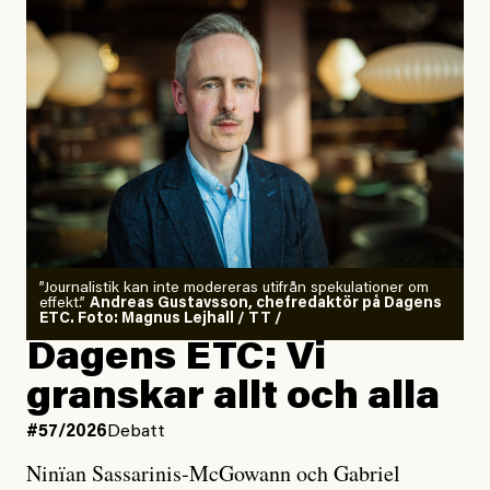
”Journalistik kan inte modereras utifrån spekulationer om
effekt.”
Andreas Gustavsson, chefredaktör på Dagens
ETC. Foto: Magnus Lejhall / TT /
Dagens ETC: Vi
granskar allt och alla
#57/2026
Debatt
Ninïan Sassarinis-McGowann och Gabriel