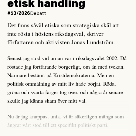
etisk handling
oro inom rörelsen.
#53/2026
Debatt
Artikeln undersöker inte, som ETC påstår, ”vad som
Det finns såväl etiska som strategiska skäl att
är sant, vad som är rykten”, utan den bidrar bara till
inte rösta i höstens riksdagsval, skriver
ännu mer ryktesspridning. Det finns inte ett enda bevis
författaren och aktivisten Jonas Lundström.
på eller ens ett övertygande argument för att den
misstänkta personen är en infiltratör. Det som läsaren
Senast jag stod vid urnan var i riksdagsvalet 2002. Då
får veta är att personen har ändrat sina politiska åsikter
röstade jag fortfarande borgerligt, om än med tvekan.
under åren, att den har raderat tidigare innehåll på sina
Närmare bestämt på Kristdemokraterna. Men en
sociala medier, att artikelns författare inte förstår sig
politisk ommålning av mitt liv hade börjat. Röda,
på personens ekonomi och att det tydligen finns
gröna och svarta färger tog över, och några år senare
anonyma röster inom rörelsen som säger saker som
skulle jag känna skam över mitt val.
”Om du frågar mig så är han en infiltratör”. Det kan
anses vara anledningar att titta närmare på personen,
Nu är jag knappast unik, vi är säkerligen många som
men ingenting av detta är tillräckligt för att hänga ut
ångrat vårt stöd till ett specifikt politiskt parti.
den. Personen nämns visserligen inte vid namn i
Avsevärt färre är de som fått kalla fötter inför