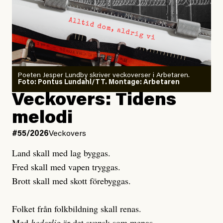
Arbetsmiljöverket:
Dödsolyckorna har slutat
#54/2026
Debatt
minska
Sensationalism när ETC
granskar vänstern
Poeten Jesper Lundby skriver veckoverser i Arbetaren.
Joel Kellgren
Foto: Pontus Lundahl/TT. Montage: Arbetaren
Debattartikel i Arbetaren
Veckovers: Tidens
Publicerad
3 August, 2026
Publicerad
6 August, 2026
melodi
Uppdaterad
3 August, 2026
Uppdaterad
7 August, 2026
#55/2026
Veckovers
Land skall med lag byggas.
Fred skall med vapen tryggas.
Brott skall med skott förebyggas.
Folket från folkbildning skall renas.
Med
hederlig
är det svensk som menas.