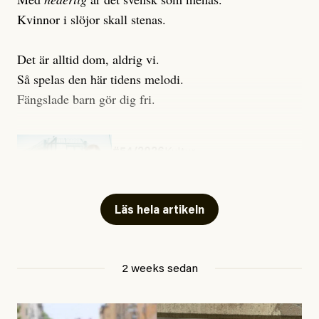
Kvinnor i slöjor skall stenas.
Det är alltid dom, aldrig vi.
Så spelas den här tidens melodi.
Fängslade barn gör dig fri.
#54/2026
Kultur
Snart skrivs boken ”Barn i
fängelse”
Läs hela artikeln
Jesper Lundby
2 weeks sedan
Publicerad
29 July, 2026
Uppdaterad
29 July, 2026