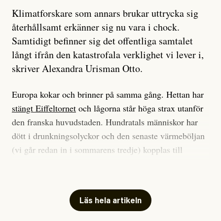
Klimatforskare som annars brukar uttrycka sig
återhållsamt erkänner sig nu vara i chock.
Samtidigt befinner sig det offentliga samtalet
långt ifrån den katastrofala verklighet vi lever i,
skriver Alexandra Urisman Otto.
Europa kokar och brinner på samma gång. Hettan har
stängt Eiffeltornet
och lågorna står höga strax utanför
den franska huvudstaden. Hundratals människor har
dött i drunkningsolyckor och den senaste värmeböljan
(vi går redan in i sommarens tredje) kopplas till
tiotusentals för tidiga
dödsfall
.
Har du också panik i hettan? Känns det som en
mardröm? Bra, allt annat vore fullständigt orimligt.
Läs hela artikeln