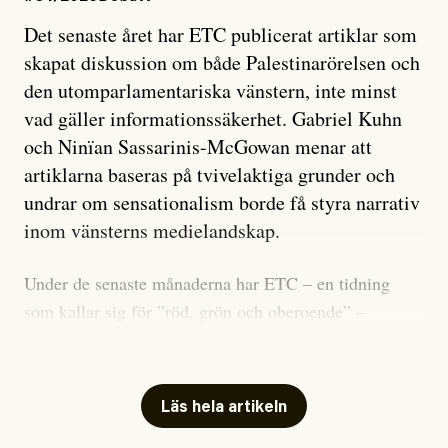
Det senaste året har ETC publicerat artiklar som
skapat diskussion om både Palestinarörelsen och
den utomparlamentariska vänstern, inte minst
vad gäller informationssäkerhet. Gabriel Kuhn
och Ninïan Sassarinis-McGowan menar att
artiklarna baseras på tvivelaktiga grunder och
undrar om sensationalism borde få styra narrativ
inom vänsterns medielandskap.
Under de senaste månaderna har ETC – en tidning
som kallar sig för ”röd, grön och oberoende” –
publicerat två artiklar som vi gärna vill kommentera.
Artiklarna väcker flera frågor: Vem är det som ETC
skriver för? Vad betyder det att vara en ”röd, grön och
Läs hela artikeln
oberoende” tidning? Och vad är egentligen bra