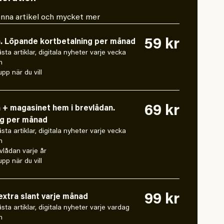
 denna artikel och mycket mer
59 kr
n. Löpande kortbetalning per månad
låsta artiklar, digitala nyheter varje vecka
n
pp när du vill
69 kr
n + magasinet hem i brevlådan.
ng per månad
låsta artiklar, digitala nyheter varje vecka
n
vlådan varje år
pp när du vill
99 kr
xtra slant varje månad
 låsta artiklar, digitala nyheter varje vardag
n