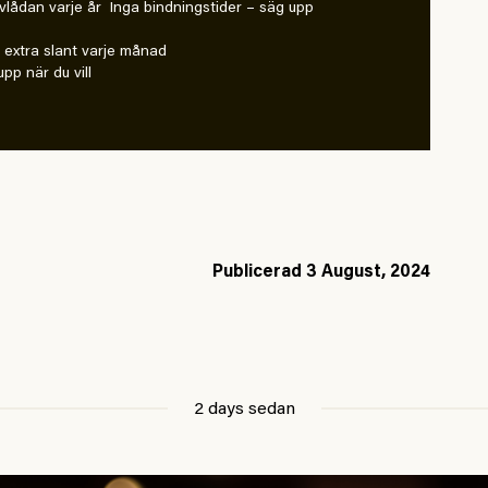
vlådan varje år Inga bindningstider – säg upp
extra slant varje månad
pp när du vill
Publicerad
3 August, 2024
2 days sedan