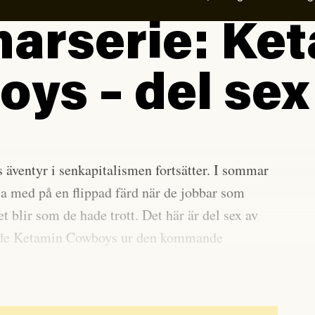
arserie: Ke
ys – del sex
 äventyr i senkapitalismen fortsätter. I sommar
ja med på en flippad färd när de jobbar som
t blir som de hade trott. Det här är del sex av
ade Ketamin Cowboys ur den kommande
i rännstenen
.