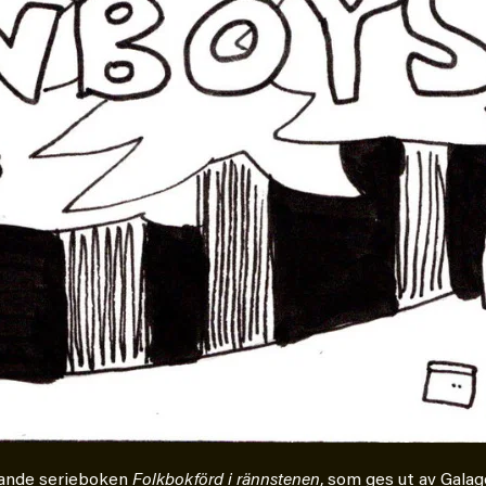
mande serieboken
Folkbokförd i rännstenen
, som ges ut av Galag