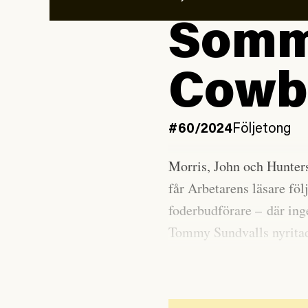
Somm
Cowbo
#60/2024
Följetong
Morris, John och Hunters
får Arbetarens läsare föl
foderbudförare – där inge
Tommy Sundvalls nyrit
serieboken
Folkbokförd 