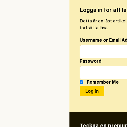
Logga in för att lä
Detta är en låst artike
fortsätta läsa.
Username or Email A
Password
Remember Me
Teckna en prenum