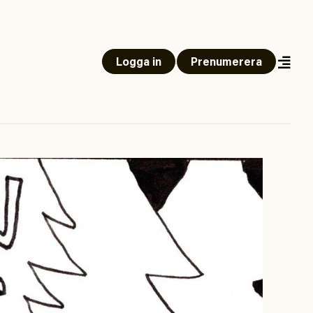
Logga in
Prenumerera