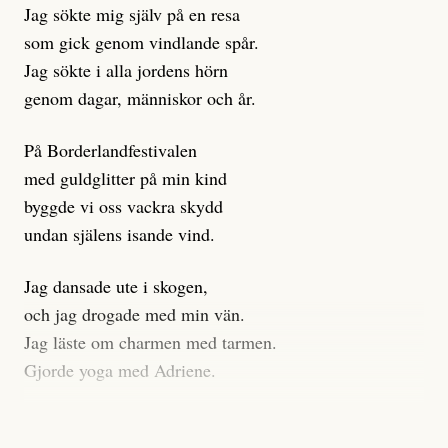
Jag sökte mig själv på en resa
klickbete är inte intressant för Dagens ETC.
som gick genom vindlande spår.
Journalistiken är låst. En klatschig men korrekt rubrik
Jag sökte i alla jordens hörn
gör förhoppningsvis att en nyfiken beställer
genom dagar, människor och år.
prenumeration, men den avslutas sekunder senare om
inte journalistiken levererar substans. Självklart bygger
På Borderlandfestivalen
dessa granskningar på olika källor, alltifrån domar till
med guldglitter på min kind
en mängd intervjupersoner, inklusive generös
byggde vi oss vackra skydd
möjlighet att bemöta för såväl personen vars motiv att
undan själens isande vind.
engagera sig i Palestinarörelsen ifrågasätts som de
grupper där Säpo-resursen samlade in uppgifter.
Jag dansade ute i skogen,
Researchen är grundlig.
och jag drogade med min vän.
Jag läste om charmen med tarmen.
Möjligen är det egentligen inte journalistikens metod
Gjorde yoga med Adriene.
som stör?
Jag gick till psykologen
Kuhn och Sassarinis-McGowan återkommer till att