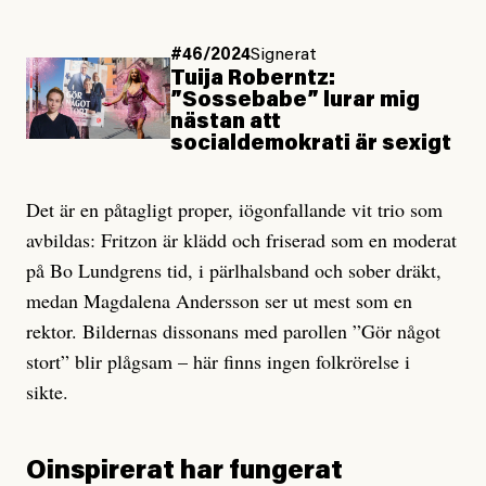
#46/2024
Signerat
Tuija Roberntz:
”Sossebabe” lurar mig
nästan att
socialdemokrati är sexigt
Det är en påtagligt proper, iögonfallande vit trio som
avbildas: Fritzon är klädd och friserad som en moderat
på Bo Lundgrens tid, i pärlhalsband och sober dräkt,
medan Magdalena Andersson ser ut mest som en
rektor. Bildernas dissonans med parollen ”Gör något
stort” blir plågsam – här finns ingen folkrörelse i
sikte.
Oinspirerat har fungerat