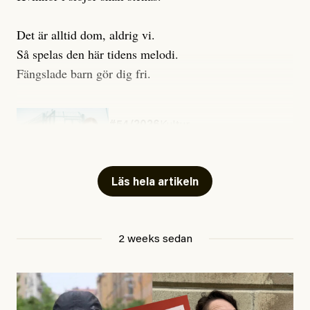
Det är alltid dom, aldrig vi.
Så spelas den här tidens melodi.
Fängslade barn gör dig fri.
#54/2026
Kultur
Snart skrivs boken ”Barn i
fängelse”
Läs hela artikeln
Jesper Lundby
2 weeks sedan
Publicerad
29 July, 2026
Uppdaterad
29 July, 2026