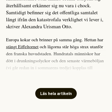
återhållsamt erkänner sig nu vara i chock.
Samtidigt befinner sig det offentliga samtalet
långt ifrån den katastrofala verklighet vi lever i,
skriver Alexandra Urisman Otto.
Europa kokar och brinner på samma gång. Hettan har
stängt Eiffeltornet
och lågorna står höga strax utanför
den franska huvudstaden. Hundratals människor har
dött i drunkningsolyckor och den senaste värmeböljan
(vi går redan in i sommarens tredje) kopplas till
tiotusentals för tidiga
dödsfall
.
Har du också panik i hettan? Känns det som en
mardröm? Bra, allt annat vore fullständigt orimligt.
Läs hela artikeln
Klimatforskaren Zeke Hausfather
skrev
på måndagen