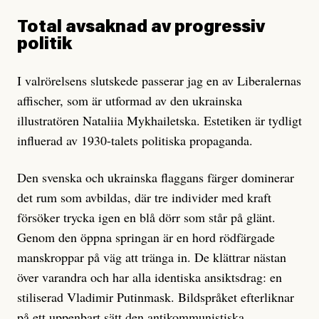
Total avsaknad av progressiv
politik
I valrörelsens slutskede passerar jag en av Liberalernas
affischer, som är utformad av den ukrainska
illustratören Nataliia Mykhailetska. Estetiken är tydligt
influerad av 1930-talets politiska propaganda.
Den svenska och ukrainska flaggans färger dominerar
det rum som avbildas, där tre individer med kraft
försöker trycka igen en blå dörr som står på glänt.
Genom den öppna springan är en hord rödfärgade
manskroppar på väg att tränga in. De klättrar nästan
över varandra och har alla identiska ansiktsdrag: en
stiliserad Vladimir Putinmask. Bildspråket efterliknar
på ett uppenbart sätt den antikommunistiska