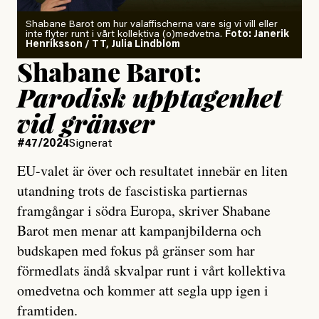
Shabane Barot om hur valaffischerna vare sig vi vill eller
inte flyter runt i vårt kollektiva (o)medvetna.
Foto: Janerik
Henriksson / TT, Julia Lindblom
Shabane Barot:
Parodisk upptagenhet
vid gränser
#47/2024
Signerat
EU-valet är över och resultatet innebär en liten
utandning trots de fascistiska partiernas
framgångar i södra Europa, skriver Shabane
Barot men menar att kampanjbilderna och
budskapen med fokus på gränser som har
förmedlats ändå skvalpar runt i vårt kollektiva
omedvetna och kommer att segla upp igen i
framtiden.