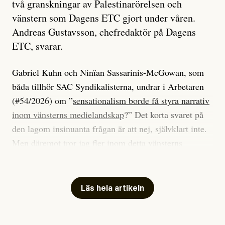
två granskningar av Palestinarörelsen och
vänstern som Dagens ETC gjort under våren.
Andreas Gustavsson, chefredaktör på Dagens
ETC, svarar.
Gabriel Kuhn och Ninïan Sassarinis-McGowan, som
båda tillhör SAC Syndikalisterna, undrar i Arbetaren
(#54/2026) om ”
sensationalism borde få styra narrativ
inom vänsterns medielandskap
?” Det korta svaret på
den lagom insinuanta frågan är att nej, självklart inte.
Men däremot tror jag fler inom detta vänsterns
medielandskap skulle må bra av en sund populism, i
betydelsen att göra avslöjande och undersökande
journalistik som vänder sig till många snarare än att
Läs hela artikeln
jaga inbördes beundran. Det har i alla fall fungerat för
Dagens ETC.