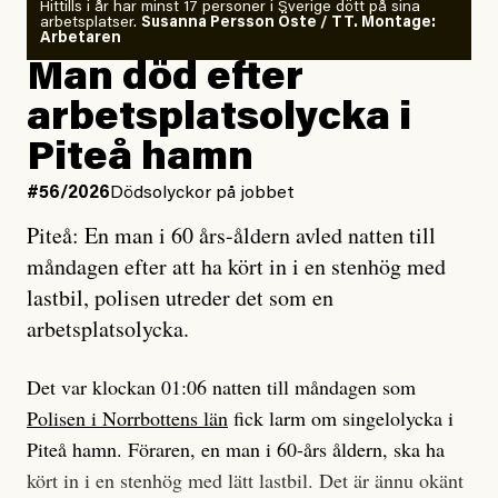
Om läkaren säger vaccinera dig
Hittills i år har minst 17 personer i Sverige dött på sina
arbetsplatser.
Susanna Persson Öste / TT. Montage:
så säger jag tvärtemot.
Vem är det som Dagens ETC skriver för?
Arbetaren
Man död efter
Jag lärde mig renovera
Vad betyder det att vara en röd, grön och oberoende
arbetsplatsolycka i
enligt uråldrig metod
tidning?
och lade min sista ungdom
Piteå hamn
på att laga en gammal bod.
Vad är bra journalistik?
#56/2026
Dödsolyckor på jobbet
Piteå: En man i 60 års-åldern avled natten till
Jag sökte ljuset och meningen,
Ett försök till korta svar som jag hoppas kan förtydliga
måndagen efter att ha kört in i en stenhög med
efter det som var rent, rätt och sant,
för Kuhn och Sassarinis-McGowan och andra hur jag
lastbil, polisen utreder det som en
och aldrig såg jag det klarare än
som chefredaktör ser på Dagens ETC:s uppdrag och
arbetsplatsolycka.
när jag ombord på bussen hjälpte en tant.
roll.
Det var klockan 01:06 natten till måndagen som
Vi skriver för våra läsare som vill bli informerade,
Polisen i Norrbottens län
fick larm om singelolycka i
#23/2026
Intervjun
överraskade, bekräftade, utmanade – och som kräver
Jesper Lundby: ”Livet i sig
Piteå hamn. Föraren, en man i 60-års åldern, ska ha
att vi granskar allt och alla.
är ganska politiskt”
kört in i en stenhög med lätt lastbil. Det är ännu okänt