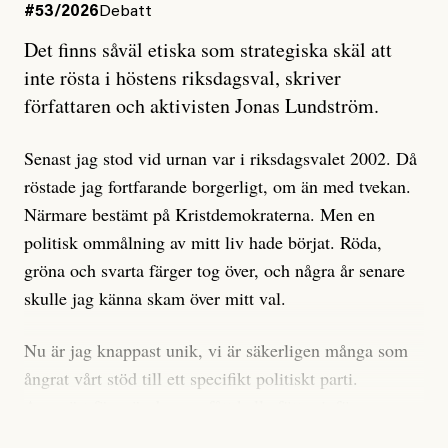
#53/2026
Debatt
Artikeln undersöker inte, som ETC påstår, ”vad som
Det finns såväl etiska som strategiska skäl att
är sant, vad som är rykten”, utan den bidrar bara till
inte rösta i höstens riksdagsval, skriver
ännu mer ryktesspridning. Det finns inte ett enda bevis
författaren och aktivisten Jonas Lundström.
på eller ens ett övertygande argument för att den
misstänkta personen är en infiltratör. Det som läsaren
Senast jag stod vid urnan var i riksdagsvalet 2002. Då
får veta är att personen har ändrat sina politiska åsikter
röstade jag fortfarande borgerligt, om än med tvekan.
under åren, att den har raderat tidigare innehåll på sina
Närmare bestämt på Kristdemokraterna. Men en
sociala medier, att artikelns författare inte förstår sig
politisk ommålning av mitt liv hade börjat. Röda,
på personens ekonomi och att det tydligen finns
gröna och svarta färger tog över, och några år senare
anonyma röster inom rörelsen som säger saker som
skulle jag känna skam över mitt val.
”Om du frågar mig så är han en infiltratör”. Det kan
anses vara anledningar att titta närmare på personen,
Nu är jag knappast unik, vi är säkerligen många som
men ingenting av detta är tillräckligt för att hänga ut
ångrat vårt stöd till ett specifikt politiskt parti.
den. Personen nämns visserligen inte vid namn i
Avsevärt färre är de som fått kalla fötter inför
artikeln men är lätt att identifiera för alla som är aktiva
röstningen som sådan.