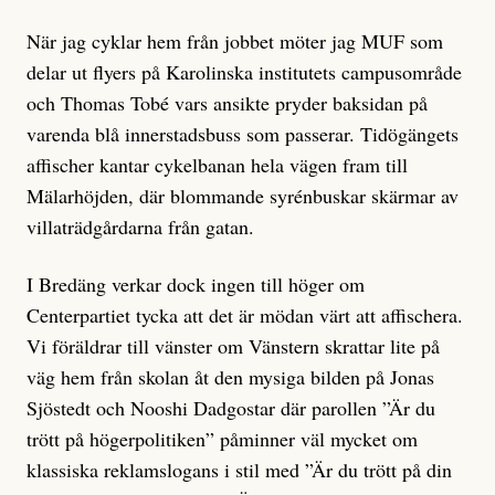
När jag cyklar hem från jobbet möter jag MUF som
delar ut flyers på Karolinska institutets campusområde
och Thomas Tobé vars ansikte pryder baksidan på
varenda blå innerstadsbuss som passerar. Tidögängets
affischer kantar cykelbanan hela vägen fram till
Mälarhöjden, där blommande syrénbuskar skärmar av
villaträdgårdarna från gatan.
I Bredäng verkar dock ingen till höger om
Centerpartiet tycka att det är mödan värt att affischera.
Vi föräldrar till vänster om Vänstern skrattar lite på
väg hem från skolan åt den mysiga bilden på Jonas
Sjöstedt och Nooshi Dadgostar där parollen ”Är du
trött på högerpolitiken” påminner väl mycket om
klassiska reklamslogans i stil med ”Är du trött på din