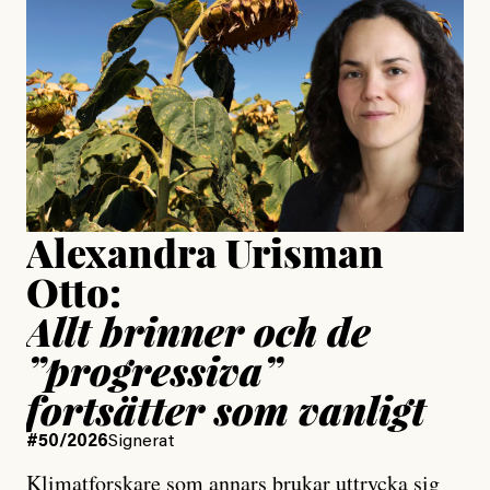
Jonas Lundström
Publicerad
24 July, 2026
Jesper Lundby
Publicerad
15 July, 2026
Uppdaterad
15 July, 2026
Alexandra Urisman
Otto:
Allt brinner och de
”progressiva”
fortsätter som vanligt
#50/2026
Signerat
Klimatforskare som annars brukar uttrycka sig