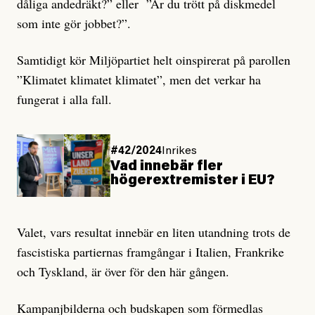
dåliga andedräkt?” eller ”Är du trött på diskmedel
som inte gör jobbet?”.
Samtidigt kör Miljöpartiet helt oinspirerat på parollen
”Klimatet klimatet klimatet”, men det verkar ha
fungerat i alla fall.
#42/2024
Inrikes
Vad innebär fler
högerextremister i EU?
Valet, vars resultat innebär en liten utandning trots de
fascistiska partiernas framgångar i Italien, Frankrike
och Tyskland, är över för den här gången.
Kampanjbilderna och budskapen som förmedlas