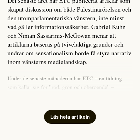
Det senaste året har ETC publicerat artiklar som
skapat diskussion om både Palestinarörelsen och
den utomparlamentariska vänstern, inte minst
vad gäller informationssäkerhet. Gabriel Kuhn
och Ninïan Sassarinis-McGowan menar att
artiklarna baseras på tvivelaktiga grunder och
undrar om sensationalism borde få styra narrativ
inom vänsterns medielandskap.
Under de senaste månaderna har ETC – en tidning
som kallar sig för ”röd, grön och oberoende” –
publicerat två artiklar som vi gärna vill kommentera.
Artiklarna väcker flera frågor: Vem är det som ETC
skriver för? Vad betyder det att vara en ”röd, grön och
Läs hela artikeln
oberoende” tidning? Och vad är egentligen bra
journalistik?