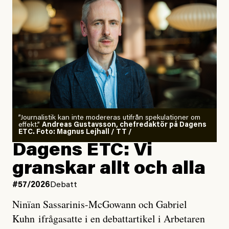
”Journalistik kan inte modereras utifrån spekulationer om
effekt.”
Andreas Gustavsson, chefredaktör på Dagens
ETC. Foto: Magnus Lejhall / TT /
Dagens ETC: Vi
granskar allt och alla
#57/2026
Debatt
Ninïan Sassarinis-McGowann och Gabriel
Kuhn ifrågasatte i en debattartikel i Arbetaren