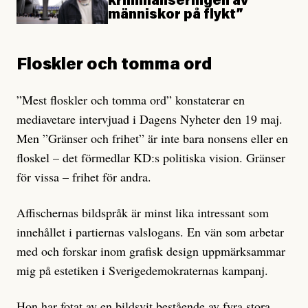
kriminaliseringen av
människor på flykt”
Floskler och tomma ord
”Mest floskler och tomma ord” konstaterar en
mediavetare intervjuad i Dagens Nyheter den 19 maj.
Men ”Gränser och frihet” är inte bara nonsens eller en
floskel – det förmedlar KD:s politiska vision. Gränser
för vissa – frihet för andra.
Affischernas bildspråk är minst lika intressant som
innehållet i partiernas valslogans. En vän som arbetar
med och forskar inom grafisk design uppmärksammar
mig på estetiken i Sverigedemokraternas kampanj.
Hon har fotat av en bildsvit bestående av fyra stora