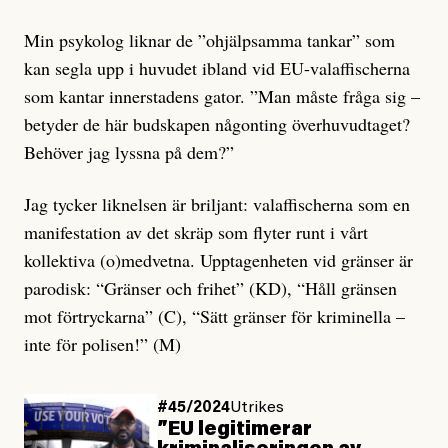
Min psykolog liknar de ”ohjälpsamma tankar” som
kan segla upp i huvudet ibland vid EU-valaffischerna
som kantar innerstadens gator. ”Man måste fråga sig –
betyder de här budskapen någonting överhuvudtaget?
Behöver jag lyssna på dem?”
Jag tycker liknelsen är briljant: valaffischerna som en
manifestation av det skräp som flyter runt i vårt
kollektiva (o)medvetna. Upptagenheten vid gränser är
parodisk: “Gränser och frihet” (KD), “Håll gränsen
mot förtryckarna” (C), “Sätt gränser för kriminella –
inte för polisen!” (M)
#45/2024
Utrikes
”EU legitimerar