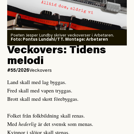
minska
Sensationalism när ETC
granskar vänstern
Poeten Jesper Lundby skriver veckoverser i Arbetaren.
Joel Kellgren
Foto: Pontus Lundahl/TT. Montage: Arbetaren
Debattartikel i Arbetaren
Veckovers: Tidens
Publicerad
3 August, 2026
Publicerad
6 August, 2026
melodi
Uppdaterad
3 August, 2026
Uppdaterad
7 August, 2026
#55/2026
Veckovers
Land skall med lag byggas.
Fred skall med vapen tryggas.
Brott skall med skott förebyggas.
Folket från folkbildning skall renas.
Med
hederlig
är det svensk som menas.
Kvinnor i slöjor skall stenas.