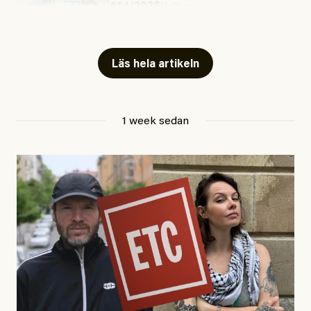
#54/2026
Kultur
Snart skrivs boken ”Barn i
fängelse”
Läs hela artikeln
Jesper Lundby
1 week sedan
Publicerad
29 July, 2026
Uppdaterad
29 July, 2026