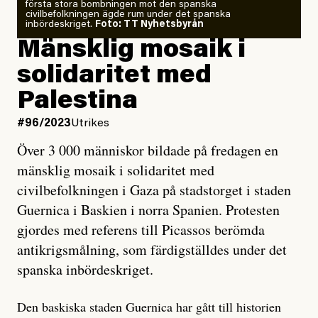
första stora bombningen mot den spanska
civilbefolkningen ägde rum under det spanska
inbördeskriget.
Foto: TT Nyhetsbyrån
Mänsklig mosaik i
solidaritet med
Palestina
#96/2023
Utrikes
Över 3 000 människor bildade på fredagen en
mänsklig mosaik i solidaritet med
civilbefolkningen i Gaza på stadstorget i staden
Guernica i Baskien i norra Spanien. Protesten
gjordes med referens till Picassos berömda
antikrigsmålning, som färdigställdes under det
spanska inbördeskriget.
Den baskiska staden Guernica har gått till historien