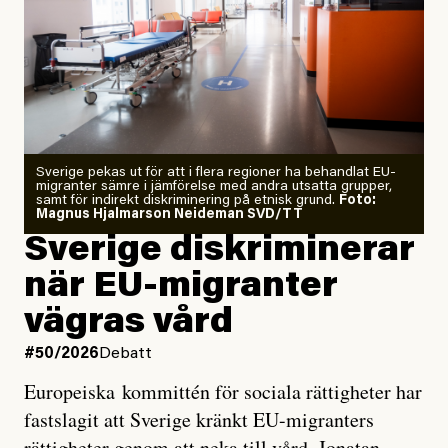
”Fram till i dag”, skriver han.
Årets El Niño kan bli den
starkaste som uppmätts
Zeke Hausfather är chockad igen efter att ha
Sverige pekas ut för att i flera regioner ha behandlat EU-
analyserat hur de olika klimatmodellerna bedömer
migranter sämre i jämförelse med andra utsatta grupper,
samt för indirekt diskriminering på etnisk grund.
Foto:
läget för hur den begynnande El Niño-händelsen ska
Magnus Hjalmarson Neideman SVD/TT
utveckla sig. El Niño är ett återkommande
Sverige diskriminerar
väderfenomen som uppstår när havsvattnet i delar av
när EU-migranter
Stilla havet blir ovanligt varmt. Det påverkar vädret
vägras vård
över stora delar av världen och under
våren
har
forskare allt oftare varnat för att den här El Niñon
#50/2026
Debatt
kommer att bli extrem.
Europeiska kommittén för sociala rättigheter har
fastslagit att Sverige kränkt EU-migranters
Det verkar vara en underdrift, menar nu Zeke
rättigheter genom att neka till vård. Jonatan