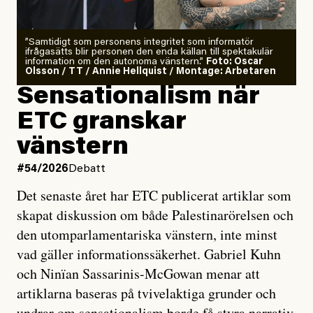
”Samtidigt som personens integritet som informatör
ifrågasätts blir personen den enda källan till spektakulär
information om den autonoma vänstern.”
Foto: Oscar
Olsson / TT / Annie Hellquist / Montage: Arbetaren
Sensationalism när
ETC granskar
vänstern
#54/2026
Debatt
Det senaste året har ETC publicerat artiklar som
skapat diskussion om både Palestinarörelsen och
den utomparlamentariska vänstern, inte minst
vad gäller informationssäkerhet. Gabriel Kuhn
och Ninïan Sassarinis-McGowan menar att
artiklarna baseras på tvivelaktiga grunder och
undrar om sensationalism borde få styra narrativ