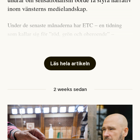
inom vänsterns medielandskap.
Under de senaste månaderna har ETC – en tidning
som kallar sig för ”röd, grön och oberoende” –
publicerat två artiklar som vi gärna vill kommentera.
Artiklarna väcker flera frågor: Vem är det som ETC
skriver för? Vad betyder det att vara en ”röd, grön och
Läs hela artikeln
oberoende” tidning? Och vad är egentligen bra
journalistik?
2 weeks sedan
Den första artikeln publicerades den 10 mars 2026.
Titeln är
”Mystiska mannen förföljde ministern –
utpekas som israelisk infiltratör”
. Enligt ingressen
handlar artikeln om en person vars ”bakgrund skapar
splittring och oro i rörelsen”. Problemet är att artikeln
skapar betydligt mer oro i palestinarörelsen – och den