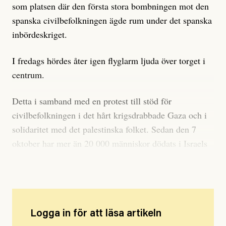
som platsen där den första stora bombningen mot den
spanska civilbefolkningen ägde rum under det spanska
inbördeskriget.
I fredags hördes åter igen flyglarm ljuda över torget i
centrum.
Detta i samband med en protest till stöd för
civilbefolkningen i det hårt krigsdrabbade Gaza och i
solidaritet med det palestinska folket. Sedan den 7
oktober har mer än 20 000 människor dödats i Israels
hejdlösa bombningar. Merparten är kvinnor och barn.
Logga in för att läsa artikeln