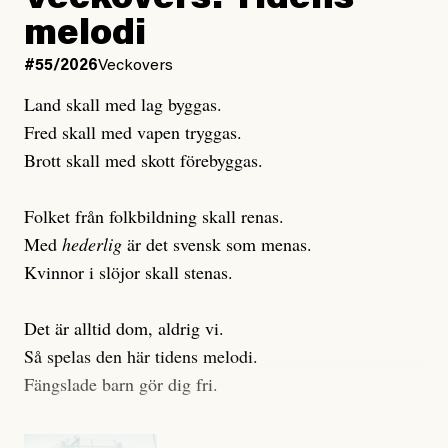
Veckovers: Tidens
Publicerad
3 August, 2026
Publicerad
6 August, 2026
melodi
Uppdaterad
3 August, 2026
Uppdaterad
6 August, 2026
#55/2026
Veckovers
Land skall med lag byggas.
Fred skall med vapen tryggas.
Brott skall med skott förebyggas.
Folket från folkbildning skall renas.
Med
hederlig
är det svensk som menas.
Kvinnor i slöjor skall stenas.
Det är alltid dom, aldrig vi.
Så spelas den här tidens melodi.
Fängslade barn gör dig fri.