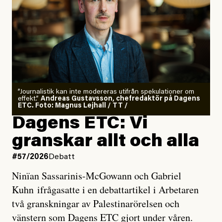
”Journalistik kan inte modereras utifrån spekulationer om
effekt.”
Andreas Gustavsson, chefredaktör på Dagens
ETC. Foto: Magnus Lejhall / TT /
Dagens ETC: Vi
granskar allt och alla
#57/2026
Debatt
Ninïan Sassarinis-McGowann och Gabriel
Kuhn ifrågasatte i en debattartikel i Arbetaren
två granskningar av Palestinarörelsen och
vänstern som Dagens ETC gjort under våren.