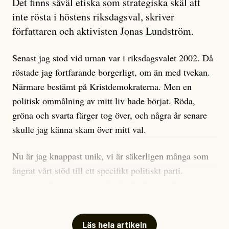
Det finns såväl etiska som strategiska skäl att
är sant, vad som är rykten”, utan den bidrar bara till
inte rösta i höstens riksdagsval, skriver
ännu mer ryktesspridning. Det finns inte ett enda bevis
författaren och aktivisten Jonas Lundström.
på eller ens ett övertygande argument för att den
misstänkta personen är en infiltratör. Det som läsaren
Senast jag stod vid urnan var i riksdagsvalet 2002. Då
får veta är att personen har ändrat sina politiska åsikter
röstade jag fortfarande borgerligt, om än med tvekan.
under åren, att den har raderat tidigare innehåll på sina
Närmare bestämt på Kristdemokraterna. Men en
sociala medier, att artikelns författare inte förstår sig
politisk ommålning av mitt liv hade börjat. Röda,
på personens ekonomi och att det tydligen finns
gröna och svarta färger tog över, och några år senare
anonyma röster inom rörelsen som säger saker som
skulle jag känna skam över mitt val.
”Om du frågar mig så är han en infiltratör”. Det kan
anses vara anledningar att titta närmare på personen,
Nu är jag knappast unik, vi är säkerligen många som
men ingenting av detta är tillräckligt för att hänga ut
ångrat vårt stöd till ett specifikt politiskt parti.
den. Personen nämns visserligen inte vid namn i
Avsevärt färre är de som fått kalla fötter inför
artikeln men är lätt att identifiera för alla som är aktiva
röstningen som sådan.
inom palestinarörelsen.
Mitt huvudargument för riksdagsvalsbojkott är etiskt.
Läs hela artikeln