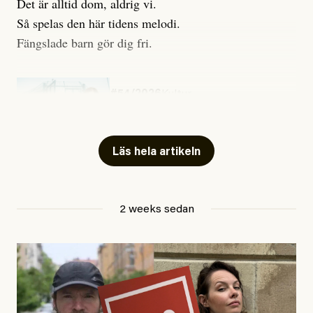
Det är alltid dom, aldrig vi.
Så spelas den här tidens melodi.
Fängslade barn gör dig fri.
#54/2026
Kultur
Snart skrivs boken ”Barn i
fängelse”
Läs hela artikeln
Jesper Lundby
2 weeks sedan
Publicerad
29 July, 2026
Uppdaterad
29 July, 2026