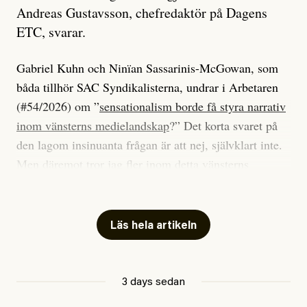
Andreas Gustavsson, chefredaktör på Dagens
ETC, svarar.
Gabriel Kuhn och Ninïan Sassarinis-McGowan, som
båda tillhör SAC Syndikalisterna, undrar i Arbetaren
(#54/2026) om ”
sensationalism borde få styra narrativ
inom vänsterns medielandskap
?” Det korta svaret på
den lagom insinuanta frågan är att nej, självklart inte.
Men däremot tror jag fler inom detta vänsterns
medielandskap skulle må bra av en sund populism, i
betydelsen att göra avslöjande och undersökande
journalistik som vänder sig till många snarare än att
Läs hela artikeln
jaga inbördes beundran. Det har i alla fall fungerat för
Dagens ETC.
3 days sedan
Det är två specifika artiklar som Kuhn och Sassarinis-