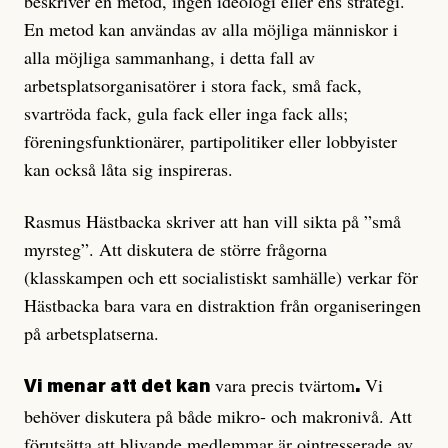
beskriver en metod, ingen ideologi eller ens strategi.
En metod kan användas av alla möjliga människor i
alla möjliga sammanhang, i detta fall av
arbetsplatsorganisatörer i stora fack, små fack,
svartröda fack, gula fack eller inga fack alls;
föreningsfunktionärer, partipolitiker eller lobbyister
kan också låta sig inspireras.
Rasmus Hästbacka skriver att han vill sikta på ”små
myrsteg”. Att diskutera de större frågorna
(klasskampen och ett socialistiskt samhälle) verkar för
Hästbacka bara vara en distraktion från organiseringen
på arbetsplatserna.
vara precis tvärtom
Vi
Vi menar att det kan
.
behöver diskutera på både mikro- och makronivå. Att
förutsätta att blivande medlemmar är ointresserade av