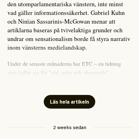
den utomparlamentariska vänstern, inte minst
vad gäller informationssäkerhet. Gabriel Kuhn
och Ninïan Sassarinis-McGowan menar att
artiklarna baseras på tvivelaktiga grunder och
undrar om sensationalism borde få styra narrativ
inom vänsterns medielandskap.
Under de senaste månaderna har ETC – en tidning
som kallar sig för ”röd, grön och oberoende” –
publicerat två artiklar som vi gärna vill kommentera.
Artiklarna väcker flera frågor: Vem är det som ETC
skriver för? Vad betyder det att vara en ”röd, grön och
Läs hela artikeln
oberoende” tidning? Och vad är egentligen bra
journalistik?
2 weeks sedan
Den första artikeln publicerades den 10 mars 2026.