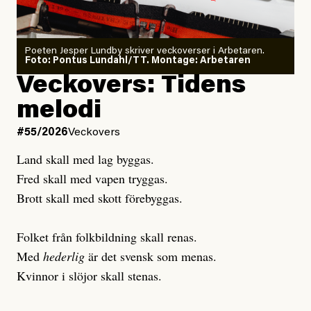
Poeten Jesper Lundby skriver veckoverser i Arbetaren.
Joel Kellgren
Foto: Pontus Lundahl/TT. Montage: Arbetaren
Debattartikel i Arbetaren
Veckovers: Tidens
Publicerad
3 August, 2026
Publicerad
6 August, 2026
melodi
Uppdaterad
3 August, 2026
Uppdaterad
7 August, 2026
#55/2026
Veckovers
Land skall med lag byggas.
Fred skall med vapen tryggas.
Brott skall med skott förebyggas.
Folket från folkbildning skall renas.
Med
hederlig
är det svensk som menas.
Kvinnor i slöjor skall stenas.