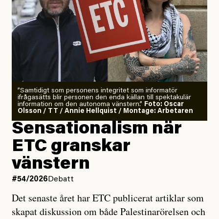
”Samtidigt som personens integritet som informatör
ifrågasätts blir personen den enda källan till spektakulär
information om den autonoma vänstern.”
Foto: Oscar
Olsson / TT / Annie Hellquist / Montage: Arbetaren
Sensationalism när
ETC granskar
vänstern
#54/2026
Debatt
Det senaste året har ETC publicerat artiklar som
skapat diskussion om både Palestinarörelsen och