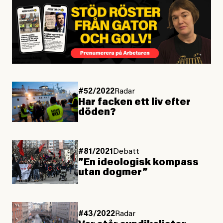
#52/2022
Radar
Har facken ett liv efter
döden?
#81/2021
Debatt
”En ideologisk kompass
utan dogmer”
#43/2022
Radar