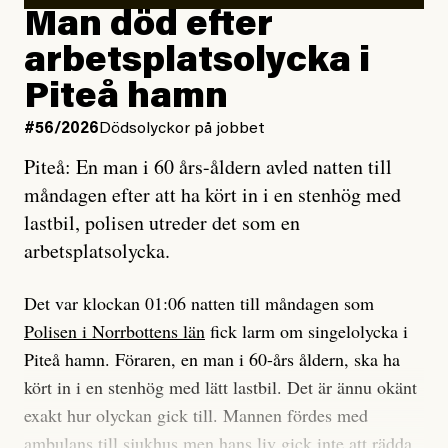
Man död efter
Jag lärde mig renovera
Vad betyder det att vara en röd, grön och oberoende
arbetsplatsolycka i
enligt uråldrig metod
tidning?
och lade min sista ungdom
Piteå hamn
på att laga en gammal bod.
Vad är bra journalistik?
#56/2026
Dödsolyckor på jobbet
Piteå: En man i 60 års-åldern avled natten till
Jag sökte ljuset och meningen,
Ett försök till korta svar som jag hoppas kan förtydliga
måndagen efter att ha kört in i en stenhög med
efter det som var rent, rätt och sant,
för Kuhn och Sassarinis-McGowan och andra hur jag
lastbil, polisen utreder det som en
och aldrig såg jag det klarare än
som chefredaktör ser på Dagens ETC:s uppdrag och
arbetsplatsolycka.
när jag ombord på bussen hjälpte en tant.
roll.
Det var klockan 01:06 natten till måndagen som
Vi skriver för våra läsare som vill bli informerade,
Polisen i Norrbottens län
fick larm om singelolycka i
#23/2026
Intervjun
överraskade, bekräftade, utmanade – och som kräver
Jesper Lundby: ”Livet i sig
Piteå hamn. Föraren, en man i 60-års åldern, ska ha
att vi granskar allt och alla.
är ganska politiskt”
kört in i en stenhög med lätt lastbil. Det är ännu okänt
exakt hur olyckan gick till. Mannen fördes med
Vi är som sagt en röd, grön och oberoende tidning.
ambulans till sjukhus men hans liv gick inte att rädda.
Det betyder en annan journalistik än vad du hittar i