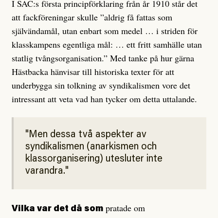
I SAC:s första principförklaring från år 1910 står det
att fackföreningar skulle ”aldrig få fattas som
självändamål, utan enbart som medel … i striden för
klasskampens egentliga mål: … ett fritt samhälle utan
statlig tvångsorganisation.” Med tanke på hur gärna
Hästbacka hänvisar till historiska texter för att
underbygga sin tolkning av syndikalismen vore det
intressant att veta vad han tycker om detta uttalande.
Men dessa två aspekter av
syndikalismen (anarkismen och
klassorganisering) utesluter inte
varandra.
pratade om
Vilka var det då som