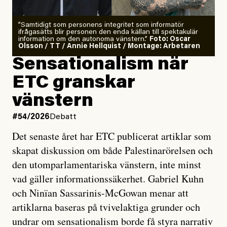
”Samtidigt som personens integritet som informatör
ifrågasätts blir personen den enda källan till spektakulär
information om den autonoma vänstern.”
Foto: Oscar
Olsson / TT / Annie Hellquist / Montage: Arbetaren
Sensationalism när
ETC granskar
vänstern
#54/2026
Debatt
Det senaste året har ETC publicerat artiklar som
skapat diskussion om både Palestinarörelsen och
den utomparlamentariska vänstern, inte minst
vad gäller informationssäkerhet. Gabriel Kuhn
och Ninïan Sassarinis-McGowan menar att
artiklarna baseras på tvivelaktiga grunder och
undrar om sensationalism borde få styra narrativ