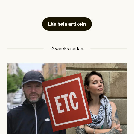
Snart skrivs boken ”Barn i
fängelse”
Läs hela artikeln
Jesper Lundby
2 weeks sedan
Publicerad
29 July, 2026
Uppdaterad
29 July, 2026