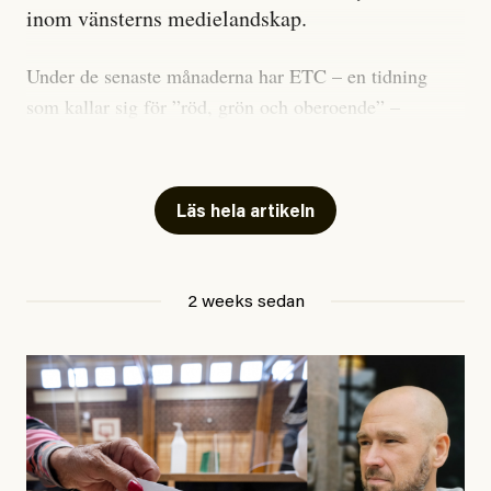
inom vänsterns medielandskap.
Under de senaste månaderna har ETC – en tidning
som kallar sig för ”röd, grön och oberoende” –
publicerat två artiklar som vi gärna vill kommentera.
Artiklarna väcker flera frågor: Vem är det som ETC
skriver för? Vad betyder det att vara en ”röd, grön och
Läs hela artikeln
oberoende” tidning? Och vad är egentligen bra
journalistik?
2 weeks sedan
Den första artikeln publicerades den 10 mars 2026.
Titeln är
”Mystiska mannen förföljde ministern –
utpekas som israelisk infiltratör”
. Enligt ingressen
handlar artikeln om en person vars ”bakgrund skapar
splittring och oro i rörelsen”. Problemet är att artikeln
skapar betydligt mer oro i palestinarörelsen – och den