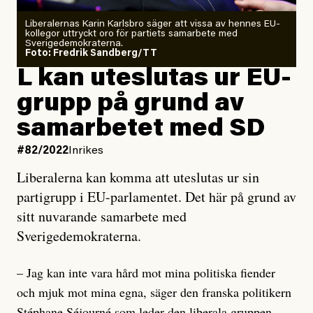
Liberalernas Karin Karlsbro säger att vissa av hennes EU-
kollegor uttryckt oro för partiets samarbete med
Sverigedemokraterna.
Foto: Fredrik Sandberg/TT
L kan uteslutas ur EU-
grupp på grund av
samarbetet med SD
#82/2022
Inrikes
Liberalerna kan komma att uteslutas ur sin
partigrupp i EU-parlamentet. Det här på grund av
sitt nuvarande samarbete med
Sverigedemokraterna.
– Jag kan inte vara hård mot mina politiska fiender
och mjuk mot mina egna, säger den franska politikern
Stéphane Séjourné som leder den liberala gruppen