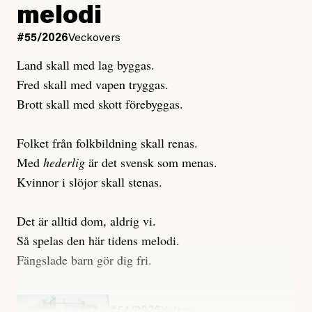
melodi
Uppdaterad
3 August, 2026
Uppdaterad
7 August, 2026
#55/2026
Veckovers
Land skall med lag byggas.
Fred skall med vapen tryggas.
Brott skall med skott förebyggas.
Folket från folkbildning skall renas.
Med
hederlig
är det svensk som menas.
Kvinnor i slöjor skall stenas.
Det är alltid dom, aldrig vi.
Så spelas den här tidens melodi.
Fängslade barn gör dig fri.
#54/2026
Kultur