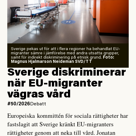
Årets El Niño kan bli den
starkaste som uppmätts
Zeke Hausfather är chockad igen efter att ha
Sverige pekas ut för att i flera regioner ha behandlat EU-
analyserat hur de olika klimatmodellerna bedömer
migranter sämre i jämförelse med andra utsatta grupper,
samt för indirekt diskriminering på etnisk grund.
Foto:
läget för hur den begynnande El Niño-händelsen ska
Magnus Hjalmarson Neideman SVD/TT
utveckla sig. El Niño är ett återkommande
Sverige diskriminerar
väderfenomen som uppstår när havsvattnet i delar av
när EU-migranter
Stilla havet blir ovanligt varmt. Det påverkar vädret
vägras vård
över stora delar av världen och under
våren
har
forskare allt oftare varnat för att den här El Niñon
#50/2026
Debatt
kommer att bli extrem.
Europeiska kommittén för sociala rättigheter har
fastslagit att Sverige kränkt EU-migranters
Det verkar vara en underdrift, menar nu Zeke
rättigheter genom att neka till vård. Jonatan
Hausfather.