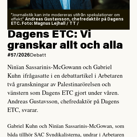
”Journalistik kan inte modereras utifrån spekulationer om
effekt.”
Andreas Gustavsson, chefredaktör på Dagens
ETC. Foto: Magnus Lejhall / TT /
Dagens ETC: Vi
granskar allt och alla
#57/2026
Debatt
Ninïan Sassarinis-McGowann och Gabriel
Kuhn ifrågasatte i en debattartikel i Arbetaren
två granskningar av Palestinarörelsen och
vänstern som Dagens ETC gjort under våren.
Andreas Gustavsson, chefredaktör på Dagens
ETC, svarar.
Gabriel Kuhn och Ninïan Sassarinis-McGowan, som
båda tillhör SAC Syndikalisterna, undrar i Arbetaren