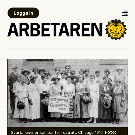
Logga in
Svarta kvinnor kämpar för rösträtt, Chicago 1916.
Foto: