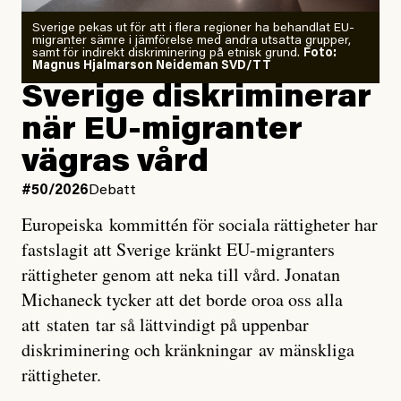
Zeke Hausfather är chockad igen efter att ha
Sverige pekas ut för att i flera regioner ha behandlat EU-
analyserat hur de olika klimatmodellerna bedömer
migranter sämre i jämförelse med andra utsatta grupper,
samt för indirekt diskriminering på etnisk grund.
Foto:
läget för hur den begynnande El Niño-händelsen ska
Magnus Hjalmarson Neideman SVD/TT
utveckla sig. El Niño är ett återkommande
Sverige diskriminerar
väderfenomen som uppstår när havsvattnet i delar av
när EU-migranter
Stilla havet blir ovanligt varmt. Det påverkar vädret
vägras vård
över stora delar av världen och under
våren
har
forskare allt oftare varnat för att den här El Niñon
#50/2026
Debatt
kommer att bli extrem.
Europeiska kommittén för sociala rättigheter har
fastslagit att Sverige kränkt EU-migranters
Det verkar vara en underdrift, menar nu Zeke
rättigheter genom att neka till vård. Jonatan
Hausfather.
Michaneck tycker att det borde oroa oss alla
att staten tar så lättvindigt på uppenbar
”Det ser ut som att årets El Niño inte bara med stor
diskriminering och kränkningar av mänskliga
sannolikhet kommer att bli den starkaste sedan
rättigheter.
tillförlitliga mätningar inleddes – den kan till och med