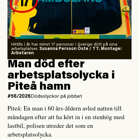
på kursgården Ängsbacka.
Jag är tränad i kontaktimprodans
och utbildad kaospilot.
Om läkaren säger vaccinera dig
Hittills i år har minst 17 personer i Sverige dött på sina
arbetsplatser.
Susanna Persson Öste / TT. Montage:
så säger jag tvärtemot.
Arbetaren
Man död efter
Jag lärde mig renovera
arbetsplatsolycka i
enligt uråldrig metod
och lade min sista ungdom
Piteå hamn
på att laga en gammal bod.
#56/2026
Dödsolyckor på jobbet
Piteå: En man i 60 års-åldern avled natten till
Jag sökte ljuset och meningen,
måndagen efter att ha kört in i en stenhög med
efter det som var rent, rätt och sant,
lastbil, polisen utreder det som en
och aldrig såg jag det klarare än
arbetsplatsolycka.
när jag ombord på bussen hjälpte en tant.