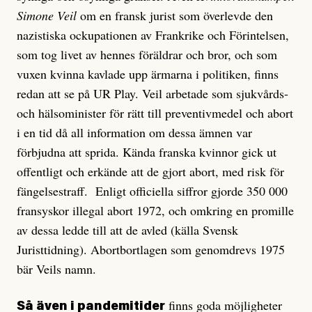
Simone Veil
om en fransk jurist som överlevde den
nazistiska ockupationen av Frankrike och Förintelsen,
som tog livet av hennes föräldrar och bror, och som
vuxen kvinna kavlade upp ärmarna i politiken, finns
redan att se på UR Play. Veil arbetade som sjukvårds-
och hälsominister för rätt till preventivmedel och abort
i en tid då all information om dessa ämnen var
förbjudna att sprida. Kända franska kvinnor gick ut
offentligt och erkände att de gjort abort, med risk för
fängelsestraff. Enligt officiella siffror gjorde 350 000
fransyskor illegal abort 1972, och omkring en promille
av dessa ledde till att de avled (källa Svensk
Juristtidning). Abortbortlagen som genomdrevs 1975
bär Veils namn.
finns goda möjligheter
Så även i pandemitider