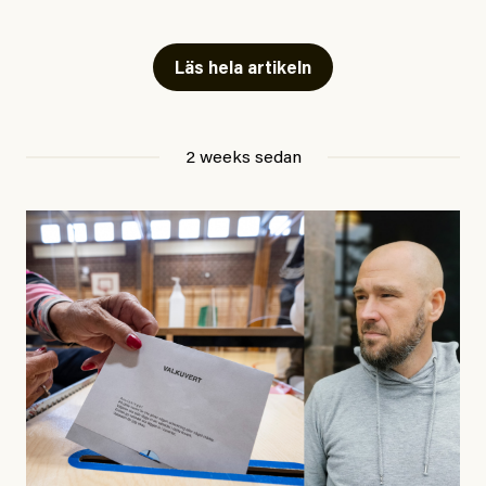
Artiklarna väcker flera frågor: Vem är det som ETC
skriver för? Vad betyder det att vara en ”röd, grön och
Läs hela artikeln
oberoende” tidning? Och vad är egentligen bra
journalistik?
2 weeks sedan
Den första artikeln publicerades den 10 mars 2026.
Titeln är
”Mystiska mannen förföljde ministern –
utpekas som israelisk infiltratör”
. Enligt ingressen
handlar artikeln om en person vars ”bakgrund skapar
splittring och oro i rörelsen”. Problemet är att artikeln
skapar betydligt mer oro i palestinarörelsen – och den
oberoende vänstern – än den porträtterade personen
eller dess bakgrund.
Det finns en väldigt enkel regel inom alla politiska
rörelser när det gäller misstänkta infiltratörer: