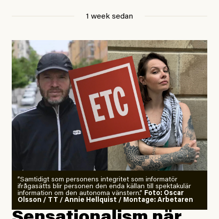
Jesper Lundby
1 week sedan
Publicerad
29 July, 2026
Uppdaterad
29 July, 2026
”Samtidigt som personens integritet som informatör
ifrågasätts blir personen den enda källan till spektakulär
information om den autonoma vänstern.”
Foto: Oscar
Olsson / TT / Annie Hellquist / Montage: Arbetaren
Sensationalism när