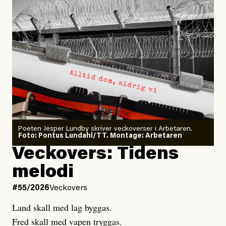
arbetsplatser, enligt Arbetsmiljöverkets statistik.
#44/2026
Dödsolyckor på jobbet
Larmet från
Arbetsmiljöverket:
Dödsolyckorna har slutat
minska
Poeten Jesper Lundby skriver veckoverser i Arbetaren.
Joel Kellgren
Foto: Pontus Lundahl/TT. Montage: Arbetaren
Veckovers: Tidens
Publicerad
3 August, 2026
melodi
Uppdaterad
3 August, 2026
#55/2026
Veckovers
Land skall med lag byggas.
Fred skall med vapen tryggas.