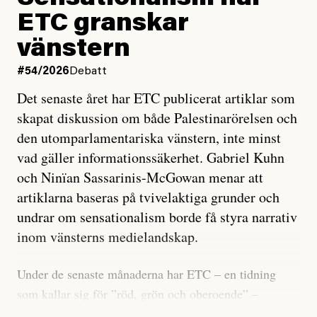
ETC granskar
vänstern
#54/2026
Debatt
Det senaste året har ETC publicerat artiklar som
skapat diskussion om både Palestinarörelsen och
den utomparlamentariska vänstern, inte minst
vad gäller informationssäkerhet. Gabriel Kuhn
och Ninïan Sassarinis-McGowan menar att
artiklarna baseras på tvivelaktiga grunder och
undrar om sensationalism borde få styra narrativ
inom vänsterns medielandskap.
Under de senaste månaderna har ETC – en tidning
som kallar sig för ”röd, grön och oberoende” –
publicerat två artiklar som vi gärna vill kommentera.