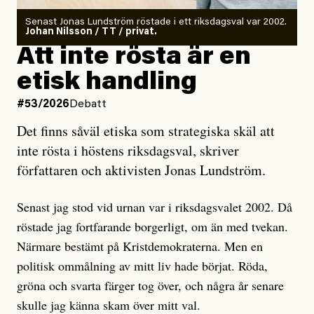
Antingen har en bevis på att de är infiltratörer, och då
Senast Jonas Lundström röstade i ett riksdagsval var 2002.
ska en gå ut med det så fort det bara går för att skydda
Johan Nilsson / TT / privat.
rörelsen. Eller så har en inga bevis, bara misstankar,
Att inte rösta är en
och då ska en efterforska diskret, just för att inte skapa
etisk handling
oro inom rörelsen.
#53/2026
Debatt
Artikeln undersöker inte, som ETC påstår, ”vad som
Det finns såväl etiska som strategiska skäl att
är sant, vad som är rykten”, utan den bidrar bara till
inte rösta i höstens riksdagsval, skriver
ännu mer ryktesspridning. Det finns inte ett enda bevis
författaren och aktivisten Jonas Lundström.
på eller ens ett övertygande argument för att den
misstänkta personen är en infiltratör. Det som läsaren
Senast jag stod vid urnan var i riksdagsvalet 2002. Då
får veta är att personen har ändrat sina politiska åsikter
röstade jag fortfarande borgerligt, om än med tvekan.
under åren, att den har raderat tidigare innehåll på sina
Närmare bestämt på Kristdemokraterna. Men en
sociala medier, att artikelns författare inte förstår sig
politisk ommålning av mitt liv hade börjat. Röda,
på personens ekonomi och att det tydligen finns
gröna och svarta färger tog över, och några år senare
anonyma röster inom rörelsen som säger saker som
skulle jag känna skam över mitt val.