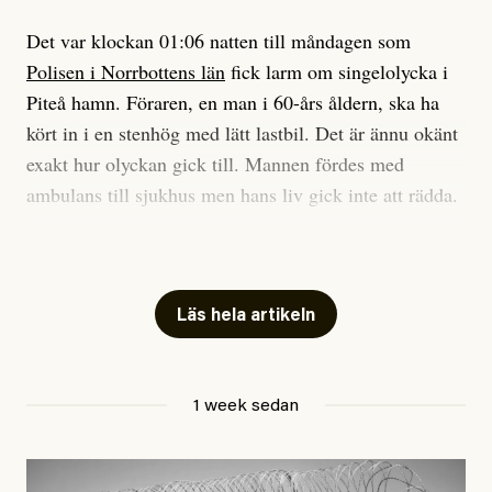
Det var klockan 01:06 natten till måndagen som
Polisen i Norrbottens län
fick larm om singelolycka i
#23/2026
Intervjun
Jesper Lundby: ”Livet i sig
Piteå hamn. Föraren, en man i 60-års åldern, ska ha
är ganska politiskt”
kört in i en stenhög med lätt lastbil. Det är ännu okänt
exakt hur olyckan gick till. Mannen fördes med
ambulans till sjukhus men hans liv gick inte att rädda.
Jesper Lundby
– Vi utreder det som en arbetsplatsolycka och har
Publicerad
5 August, 2026
samlat in kameraövervakning och hållit förhör på
platsen, säger Elis Brännström, RLC-befäl på polisens
Läs hela artikeln
ledningscentral till
svt Norrbotten
.
Anhöriga är underrättade.
1 week sedan
Hittills i år har minst 17 personer i Sverige dött på sina