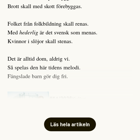
Brott skall med skott förebyggas.
Folket från folkbildning skall renas.
Med
hederlig
är det svensk som menas.
Kvinnor i slöjor skall stenas.
Det är alltid dom, aldrig vi.
Så spelas den här tidens melodi.
Fängslade barn gör dig fri.
#54/2026
Kultur
Snart skrivs boken ”Barn i
fängelse”
Läs hela artikeln