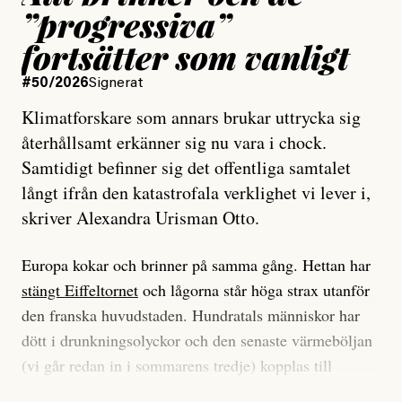
”progressiva”
fortsätter som vanligt
#50/2026
Signerat
Klimatforskare som annars brukar uttrycka sig
återhållsamt erkänner sig nu vara i chock.
Samtidigt befinner sig det offentliga samtalet
långt ifrån den katastrofala verklighet vi lever i,
skriver Alexandra Urisman Otto.
Europa kokar och brinner på samma gång. Hettan har
stängt Eiffeltornet
och lågorna står höga strax utanför
den franska huvudstaden. Hundratals människor har
dött i drunkningsolyckor och den senaste värmeböljan
(vi går redan in i sommarens tredje) kopplas till
tiotusentals för tidiga
dödsfall
.