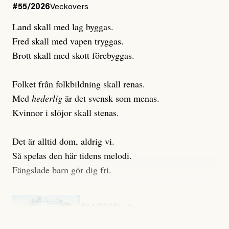
#55/2026
Veckovers
Land skall med lag byggas.
Fred skall med vapen tryggas.
Brott skall med skott förebyggas.
Folket från folkbildning skall renas.
Med
hederlig
är det svensk som menas.
Kvinnor i slöjor skall stenas.
Det är alltid dom, aldrig vi.
Så spelas den här tidens melodi.
Fängslade barn gör dig fri.
#54/2026
Kultur
Snart skrivs boken ”Barn i