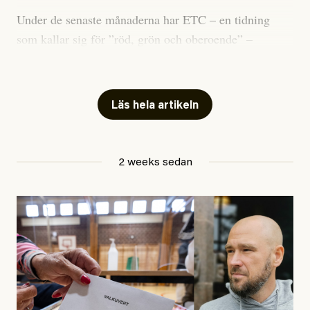
Under de senaste månaderna har ETC – en tidning
som kallar sig för ”röd, grön och oberoende” –
publicerat två artiklar som vi gärna vill kommentera.
Artiklarna väcker flera frågor: Vem är det som ETC
skriver för? Vad betyder det att vara en ”röd, grön och
Läs hela artikeln
oberoende” tidning? Och vad är egentligen bra
journalistik?
2 weeks sedan
Den första artikeln publicerades den 10 mars 2026.
Titeln är
”Mystiska mannen förföljde ministern –
utpekas som israelisk infiltratör”
. Enligt ingressen
handlar artikeln om en person vars ”bakgrund skapar
splittring och oro i rörelsen”. Problemet är att artikeln
skapar betydligt mer oro i palestinarörelsen – och den
oberoende vänstern – än den porträtterade personen
eller dess bakgrund.