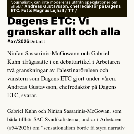
”Journalistik kan inte modereras utifrån spekulationer om
effekt.”
Andreas Gustavsson, chefredaktör på Dagens
ETC. Foto: Magnus Lejhall / TT /
Dagens ETC: Vi
granskar allt och alla
#57/2026
Debatt
Ninïan Sassarinis-McGowann och Gabriel
Kuhn ifrågasatte i en debattartikel i Arbetaren
två granskningar av Palestinarörelsen och
vänstern som Dagens ETC gjort under våren.
Andreas Gustavsson, chefredaktör på Dagens
ETC, svarar.
Gabriel Kuhn och Ninïan Sassarinis-McGowan, som
båda tillhör SAC Syndikalisterna, undrar i Arbetaren
(#54/2026) om ”
sensationalism borde få styra narrativ