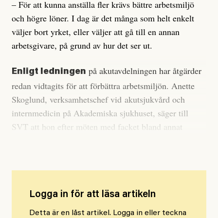
– För att kunna anställa fler krävs bättre arbetsmiljö
och högre löner. I dag är det många som helt enkelt
väljer bort yrket, eller väljer att gå till en annan
arbetsgivare, på grund av hur det ser ut.
på akutavdelningen har åtgärder
Enligt ledningen
redan vidtagits för att förbättra arbetsmiljön. Anette
Skoglund, verksamhetschef vid akutsjukvård och
internmedicin på Akademiska sjukhuset, säger till
SVT att hon efter möten med facket bland annat
tillsatt ett nytt akutläkarteam på avdelningen.
Logga in för att läsa artikeln
Detta är en låst artikel. Logga in eller teckna