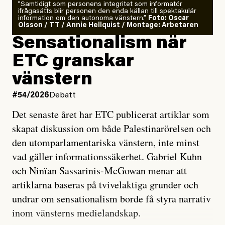
”Samtidigt som personens integritet som informatör
ifrågasätts blir personen den enda källan till spektakulär
information om den autonoma vänstern.”
Foto: Oscar
Olsson / TT / Annie Hellquist / Montage: Arbetaren
Sensationalism när
ETC granskar
vänstern
#54/2026
Debatt
Det senaste året har ETC publicerat artiklar som
skapat diskussion om både Palestinarörelsen och
den utomparlamentariska vänstern, inte minst
vad gäller informationssäkerhet. Gabriel Kuhn
och Ninïan Sassarinis-McGowan menar att
artiklarna baseras på tvivelaktiga grunder och
undrar om sensationalism borde få styra narrativ
inom vänsterns medielandskap.