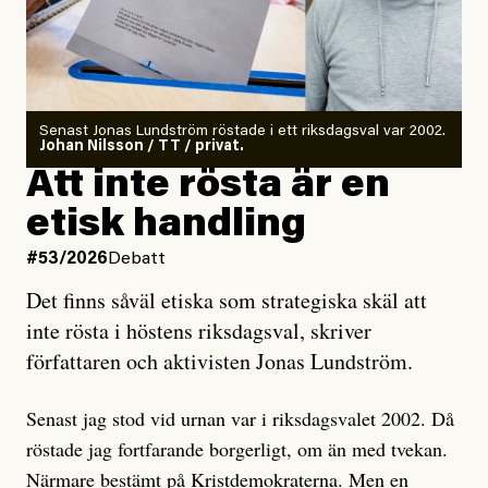
Det finns en väldigt enkel regel inom alla politiska
rörelser när det gäller misstänkta infiltratörer:
Antingen har en bevis på att de är infiltratörer, och då
Senast Jonas Lundström röstade i ett riksdagsval var 2002.
ska en gå ut med det så fort det bara går för att skydda
Johan Nilsson / TT / privat.
rörelsen. Eller så har en inga bevis, bara misstankar,
Att inte rösta är en
och då ska en efterforska diskret, just för att inte skapa
etisk handling
oro inom rörelsen.
#53/2026
Debatt
Artikeln undersöker inte, som ETC påstår, ”vad som
Det finns såväl etiska som strategiska skäl att
är sant, vad som är rykten”, utan den bidrar bara till
inte rösta i höstens riksdagsval, skriver
ännu mer ryktesspridning. Det finns inte ett enda bevis
författaren och aktivisten Jonas Lundström.
på eller ens ett övertygande argument för att den
misstänkta personen är en infiltratör. Det som läsaren
Senast jag stod vid urnan var i riksdagsvalet 2002. Då
får veta är att personen har ändrat sina politiska åsikter
röstade jag fortfarande borgerligt, om än med tvekan.
under åren, att den har raderat tidigare innehåll på sina
Närmare bestämt på Kristdemokraterna. Men en