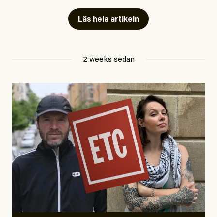
fängelse”
Läs hela artikeln
Jesper Lundby
2 weeks sedan
Publicerad
29 July, 2026
Uppdaterad
29 July, 2026