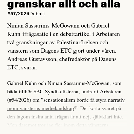
granskar allt och alla
#57/2026
Debatt
Ninïan Sassarinis-McGowann och Gabriel
Kuhn ifrågasatte i en debattartikel i Arbetaren
två granskningar av Palestinarörelsen och
vänstern som Dagens ETC gjort under våren.
Andreas Gustavsson, chefredaktör på Dagens
ETC, svarar.
Gabriel Kuhn och Ninïan Sassarinis-McGowan, som
båda tillhör SAC Syndikalisterna, undrar i Arbetaren
(#54/2026) om ”
sensationalism borde få styra narrativ
inom vänsterns medielandskap
?” Det korta svaret på
den lagom insinuanta frågan är att nej, självklart inte.
Men däremot tror jag fler inom detta vänsterns
medielandskap skulle må bra av en sund populism, i