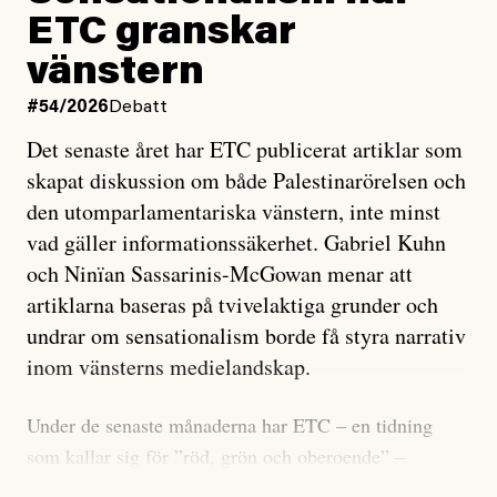
ETC granskar
vänstern
#54/2026
Debatt
Det senaste året har ETC publicerat artiklar som
skapat diskussion om både Palestinarörelsen och
den utomparlamentariska vänstern, inte minst
vad gäller informationssäkerhet. Gabriel Kuhn
och Ninïan Sassarinis-McGowan menar att
artiklarna baseras på tvivelaktiga grunder och
undrar om sensationalism borde få styra narrativ
inom vänsterns medielandskap.
Under de senaste månaderna har ETC – en tidning
som kallar sig för ”röd, grön och oberoende” –
publicerat två artiklar som vi gärna vill kommentera.