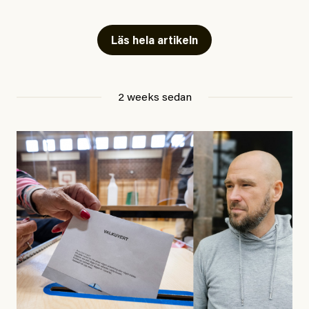
Artiklarna väcker flera frågor: Vem är det som ETC
skriver för? Vad betyder det att vara en ”röd, grön och
Läs hela artikeln
oberoende” tidning? Och vad är egentligen bra
journalistik?
2 weeks sedan
Den första artikeln publicerades den 10 mars 2026.
Titeln är
”Mystiska mannen förföljde ministern –
utpekas som israelisk infiltratör”
. Enligt ingressen
handlar artikeln om en person vars ”bakgrund skapar
splittring och oro i rörelsen”. Problemet är att artikeln
skapar betydligt mer oro i palestinarörelsen – och den
oberoende vänstern – än den porträtterade personen
eller dess bakgrund.
Det finns en väldigt enkel regel inom alla politiska
rörelser när det gäller misstänkta infiltratörer: