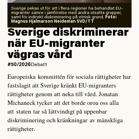
Zeke Hausfather är chockad igen efter att ha
Sverige pekas ut för att i flera regioner ha behandlat EU-
analyserat hur de olika klimatmodellerna bedömer
migranter sämre i jämförelse med andra utsatta grupper,
samt för indirekt diskriminering på etnisk grund.
Foto:
läget för hur den begynnande El Niño-händelsen ska
Magnus Hjalmarson Neideman SVD/TT
utveckla sig. El Niño är ett återkommande
Sverige diskriminerar
väderfenomen som uppstår när havsvattnet i delar av
när EU-migranter
Stilla havet blir ovanligt varmt. Det påverkar vädret
vägras vård
över stora delar av världen och under
våren
har
forskare allt oftare varnat för att den här El Niñon
#50/2026
Debatt
kommer att bli extrem.
Europeiska kommittén för sociala rättigheter har
fastslagit att Sverige kränkt EU-migranters
Det verkar vara en underdrift, menar nu Zeke
rättigheter genom att neka till vård. Jonatan
Hausfather.
Michaneck tycker att det borde oroa oss alla
att staten tar så lättvindigt på uppenbar
”Det ser ut som att årets El Niño inte bara med stor
diskriminering och kränkningar av mänskliga
sannolikhet kommer att bli den starkaste sedan
rättigheter.
tillförlitliga mätningar inleddes – den kan till och med
bli den starkaste med en verkligt häpnadsväckande