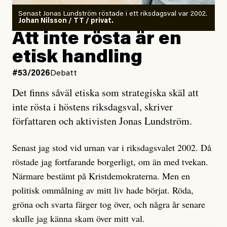
Antingen har en bevis på att de är infiltratörer, och då
Senast Jonas Lundström röstade i ett riksdagsval var 2002.
ska en gå ut med det så fort det bara går för att skydda
Johan Nilsson / TT / privat.
rörelsen. Eller så har en inga bevis, bara misstankar,
Att inte rösta är en
och då ska en efterforska diskret, just för att inte skapa
etisk handling
oro inom rörelsen.
#53/2026
Debatt
Artikeln undersöker inte, som ETC påstår, ”vad som
Det finns såväl etiska som strategiska skäl att
är sant, vad som är rykten”, utan den bidrar bara till
inte rösta i höstens riksdagsval, skriver
ännu mer ryktesspridning. Det finns inte ett enda bevis
författaren och aktivisten Jonas Lundström.
på eller ens ett övertygande argument för att den
misstänkta personen är en infiltratör. Det som läsaren
Senast jag stod vid urnan var i riksdagsvalet 2002. Då
får veta är att personen har ändrat sina politiska åsikter
röstade jag fortfarande borgerligt, om än med tvekan.
under åren, att den har raderat tidigare innehåll på sina
Närmare bestämt på Kristdemokraterna. Men en
sociala medier, att artikelns författare inte förstår sig
politisk ommålning av mitt liv hade börjat. Röda,
på personens ekonomi och att det tydligen finns
gröna och svarta färger tog över, och några år senare
anonyma röster inom rörelsen som säger saker som
skulle jag känna skam över mitt val.