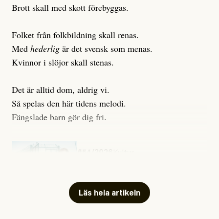
Brott skall med skott förebyggas.
Folket från folkbildning skall renas.
Med
hederlig
är det svensk som menas.
Kvinnor i slöjor skall stenas.
Det är alltid dom, aldrig vi.
Så spelas den här tidens melodi.
Fängslade barn gör dig fri.
#54/2026
Kultur
Snart skrivs boken ”Barn i
fängelse”
Läs hela artikeln