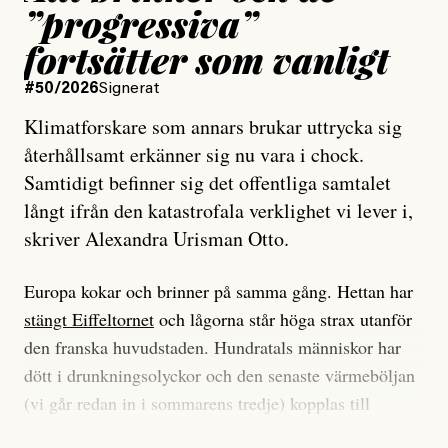
”progressiva”
fortsätter som vanligt
#50/2026
Signerat
Klimatforskare som annars brukar uttrycka sig
återhållsamt erkänner sig nu vara i chock.
Samtidigt befinner sig det offentliga samtalet
långt ifrån den katastrofala verklighet vi lever i,
skriver Alexandra Urisman Otto.
Europa kokar och brinner på samma gång. Hettan har
stängt Eiffeltornet
och lågorna står höga strax utanför
den franska huvudstaden. Hundratals människor har
dött i drunkningsolyckor och den senaste värmeböljan
(vi går redan in i sommarens tredje) kopplas till
tiotusentals för tidiga
dödsfall
.