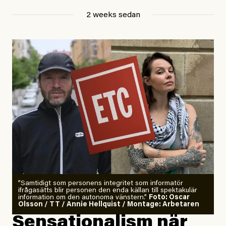
Jesper Lundby
2 weeks sedan
Publicerad
29 July, 2026
Uppdaterad
29 July, 2026
”Samtidigt som personens integritet som informatör
ifrågasätts blir personen den enda källan till spektakulär
information om den autonoma vänstern.”
Foto: Oscar
Olsson / TT / Annie Hellquist / Montage: Arbetaren
Sensationalism när