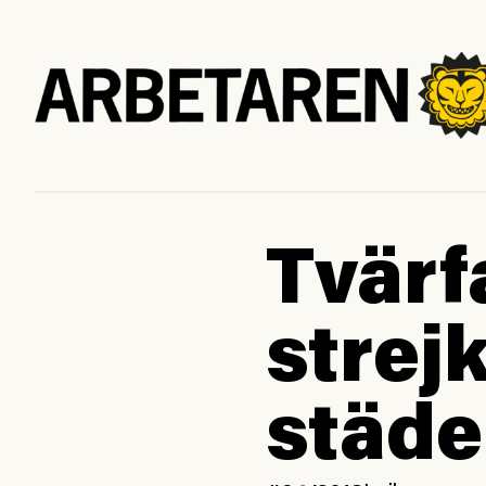
Tvärf
strejk
städe