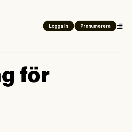
Logga in
Prenumerera
g för