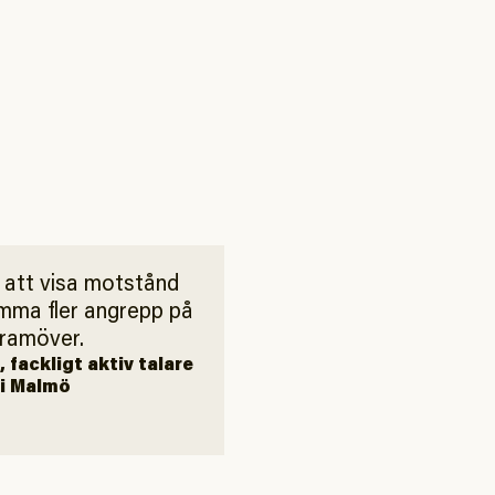
t att visa motstånd
mma fler angrepp på
framöver.
 fackligt aktiv talare
 i Malmö