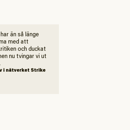
har än så länge
mma med att
itiken och duckat
men nu tvingar vi ut
.
v i nätverket Strike