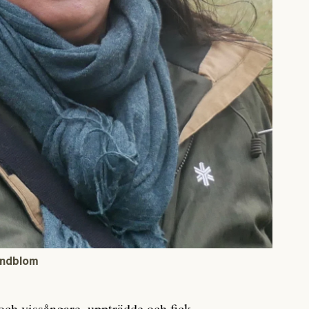
Lindblom
och vissångare, uppträdde och fick