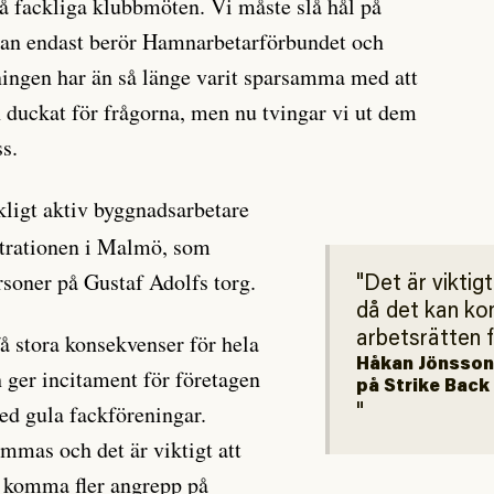
å fackliga klubbmöten. Vi måste slå hål på
ågan endast berör Hamnarbetarförbundet och
ingen har än så länge varit sparsamma med att
duckat för frågorna, men nu tvingar vi ut dem
s.
kligt aktiv byggnadsarbetare
trationen i Malmö, som
rsoner på Gustaf Adolfs torg.
Det är viktig
då det kan ko
å stora konsekvenser för hela
arbetsrätten 
Håkan Jönsson,
h ger incitament för företagen
på Strike Back
med gula fackföreningar.
mas och det är viktigt att
n komma fler angrepp på