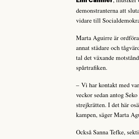
Elin Callmer
demonstranterna att slut
vidare till Socialdemokr
Marta Aguirre är ordför
annat städare och tågvär
tal det växande motstånd
spårtrafiken.
– Vi har kontakt med var
veckor sedan antog Seko
strejkrätten. I det här os
kampen, säger Marta Agui
Också Sanna Tefke, sek