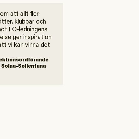
m att allt fler
ötter, klubbar och
emot LO-ledningens
se ger inspiration
tt vi kan vinna det
sektionsordförande
 Solna-Sollentuna