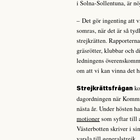
i Solna-Sollentuna, är n
– Det gör ingenting att vi
somras, när det är så tydli
strejkrätten. Rapporterna 
gräsrötter, klubbar och d
ledningens överenskomme
om att vi kan vinna det h
ko
Strejkrättsfrågan
dagordningen när Kommun
nästa år. Under hösten h
motioner
som syftar til
Västerbotten skriver i si
varsla till generalstrejk.