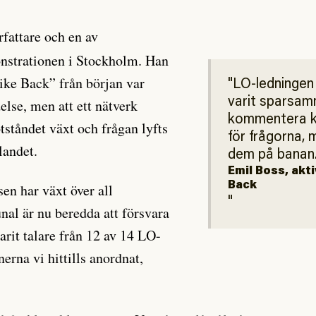
rfattare och en av
monstrationen i Stockholm. Han
rike Back” från början var
LO-ledningen 
varit sparsa
lse, men att ett nätverk
kommentera kr
tståndet växt och frågan lyfts
för frågorna, 
landet.
dem på banan
Emil Boss, akti
Back
sen har växt över all
al är nu beredda att försvara
varit talare från 12 av 14 LO-
erna vi hittills anordnat,