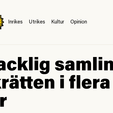
Inrikes
Utrikes
Kultur
Opinion
acklig samlin
rätten i flera
r