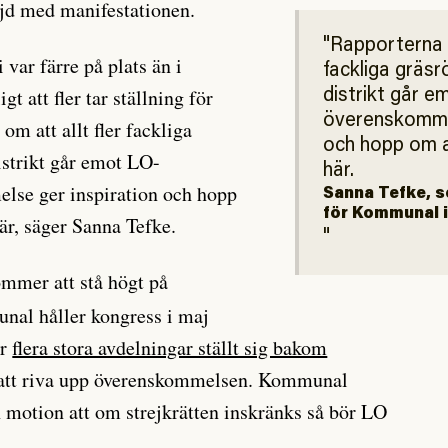
öjd med manifestationen.
Rapporterna o
 var färre på plats än i
fackliga gräsr
gt att fler tar ställning för
distrikt går 
överenskommel
om att allt fler fackliga
och hopp om a
istrikt går emot LO-
här.
lse ger inspiration och hopp
Sanna Tefke, 
för Kommunal i
är, säger Sanna Tefke.
mmer att stå högt på
al håller kongress i maj
ar
flera stora avdelningar ställt sig bakom
l att riva upp överenskommelsen. Kommunal
n motion att om strejkrätten inskränks så bör LO