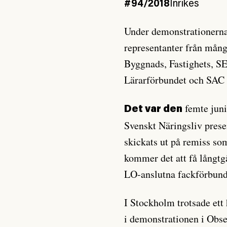
#94/2018
Inrikes
Under demonstrationerna 
representanter från mån
Byggnads, Fastighets, S
Lärarförbundet och SAC 
femte jun
Det var den
Svenskt Näringsliv pres
skickats ut på remiss som
kommer det att få långtg
LO-anslutna fackförbund
I Stockholm trotsade ett 
i demonstrationen i Obs