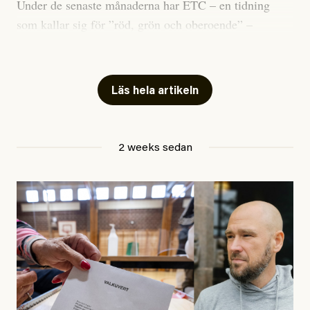
Under de senaste månaderna har ETC – en tidning
som kallar sig för ”röd, grön och oberoende” –
publicerat två artiklar som vi gärna vill kommentera.
Artiklarna väcker flera frågor: Vem är det som ETC
skriver för? Vad betyder det att vara en ”röd, grön och
Läs hela artikeln
oberoende” tidning? Och vad är egentligen bra
journalistik?
2 weeks sedan
Den första artikeln publicerades den 10 mars 2026.
Titeln är
”Mystiska mannen förföljde ministern –
utpekas som israelisk infiltratör”
. Enligt ingressen
handlar artikeln om en person vars ”bakgrund skapar
splittring och oro i rörelsen”. Problemet är att artikeln
skapar betydligt mer oro i palestinarörelsen – och den
oberoende vänstern – än den porträtterade personen
eller dess bakgrund.