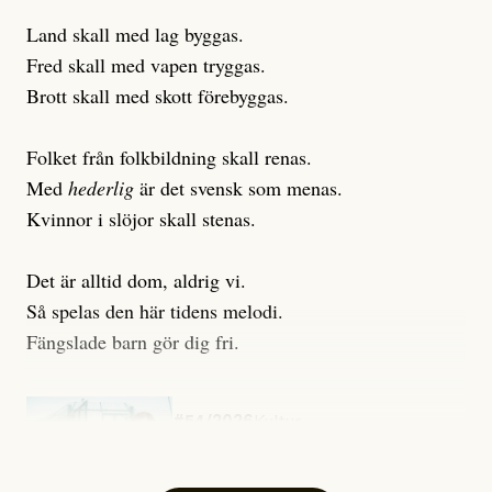
Land skall med lag byggas.
Fred skall med vapen tryggas.
Brott skall med skott förebyggas.
Folket från folkbildning skall renas.
Med
hederlig
är det svensk som menas.
Kvinnor i slöjor skall stenas.
Det är alltid dom, aldrig vi.
Så spelas den här tidens melodi.
Fängslade barn gör dig fri.
#54/2026
Kultur
Snart skrivs boken ”Barn i
fängelse”