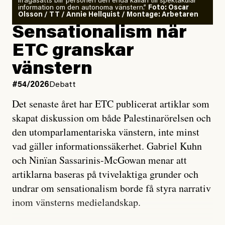
ifrågasätts blir personen den enda källan till spektakulär
information om den autonoma vänstern.”
Foto: Oscar
Olsson / TT / Annie Hellquist / Montage: Arbetaren
Sensationalism när
ETC granskar
vänstern
#54/2026
Debatt
Det senaste året har ETC publicerat artiklar som
skapat diskussion om både Palestinarörelsen och
den utomparlamentariska vänstern, inte minst
vad gäller informationssäkerhet. Gabriel Kuhn
och Ninïan Sassarinis-McGowan menar att
artiklarna baseras på tvivelaktiga grunder och
undrar om sensationalism borde få styra narrativ
inom vänsterns medielandskap.