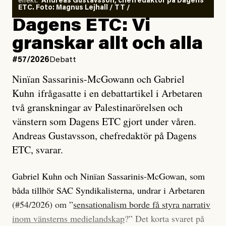
effekt.”
Andreas Gustavsson, chefredaktör på Dagens
ETC. Foto: Magnus Lejhall / TT /
Dagens ETC: Vi
granskar allt och alla
#57/2026
Debatt
Ninïan Sassarinis-McGowann och Gabriel
Kuhn ifrågasatte i en debattartikel i Arbetaren
två granskningar av Palestinarörelsen och
vänstern som Dagens ETC gjort under våren.
Andreas Gustavsson, chefredaktör på Dagens
ETC, svarar.
Gabriel Kuhn och Ninïan Sassarinis-McGowan, som
båda tillhör SAC Syndikalisterna, undrar i Arbetaren
(#54/2026) om ”
sensationalism borde få styra narrativ
inom vänsterns medielandskap
?” Det korta svaret på