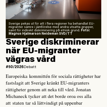
Årets El Niño kan bli den
starkaste som uppmätts
Zeke Hausfather är chockad igen efter att ha
Sverige pekas ut för att i flera regioner ha behandlat EU-
analyserat hur de olika klimatmodellerna bedömer
migranter sämre i jämförelse med andra utsatta grupper,
samt för indirekt diskriminering på etnisk grund.
Foto:
läget för hur den begynnande El Niño-händelsen ska
Magnus Hjalmarson Neideman SVD/TT
utveckla sig. El Niño är ett återkommande
Sverige diskriminerar
väderfenomen som uppstår när havsvattnet i delar av
när EU-migranter
Stilla havet blir ovanligt varmt. Det påverkar vädret
vägras vård
över stora delar av världen och under
våren
har
forskare allt oftare varnat för att den här El Niñon
#50/2026
Debatt
kommer att bli extrem.
Europeiska kommittén för sociala rättigheter har
fastslagit att Sverige kränkt EU-migranters
Det verkar vara en underdrift, menar nu Zeke
rättigheter genom att neka till vård. Jonatan
Hausfather.
Michaneck tycker att det borde oroa oss alla
att staten tar så lättvindigt på uppenbar
”Det ser ut som att årets El Niño inte bara med stor