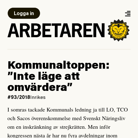
Logga in
Kommunaltoppen:
”Inte läge att
omvärdera”
#93/2018
Inrikes
I somras tackade Kommunals ledning ja till LO, TCO
och Sacos överenskommelse med Svenskt Näringsliv
om en inskränkning av strejkrätten. Men inför
kongressen nästa år har nu fyra avdelningar inom