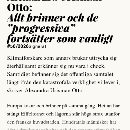
Otto:
Allt brinner och de
”progressiva”
fortsätter som vanligt
#50/2026
Signerat
Klimatforskare som annars brukar uttrycka sig
återhållsamt erkänner sig nu vara i chock.
Samtidigt befinner sig det offentliga samtalet
långt ifrån den katastrofala verklighet vi lever i,
skriver Alexandra Urisman Otto.
Europa kokar och brinner på samma gång. Hettan har
stängt Eiffeltornet
och lågorna står höga strax utanför
den franska huvudstaden. Hundratals människor har
dött i drunkningsolyckor och den senaste värmeböljan