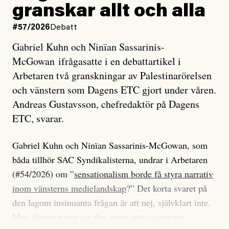
granskar allt och alla
#57/2026
Debatt
Gabriel Kuhn och Ninïan Sassarinis-
McGowan ifrågasatte i en debattartikel i
Arbetaren två granskningar av Palestinarörelsen
och vänstern som Dagens ETC gjort under våren.
Andreas Gustavsson, chefredaktör på Dagens
ETC, svarar.
Gabriel Kuhn och Ninïan Sassarinis-McGowan, som
båda tillhör SAC Syndikalisterna, undrar i Arbetaren
(#54/2026) om ”
sensationalism borde få styra narrativ
inom vänsterns medielandskap
?” Det korta svaret på
den lagom insinuanta frågan är att nej, självklart inte.
Men däremot tror jag fler inom detta vänsterns