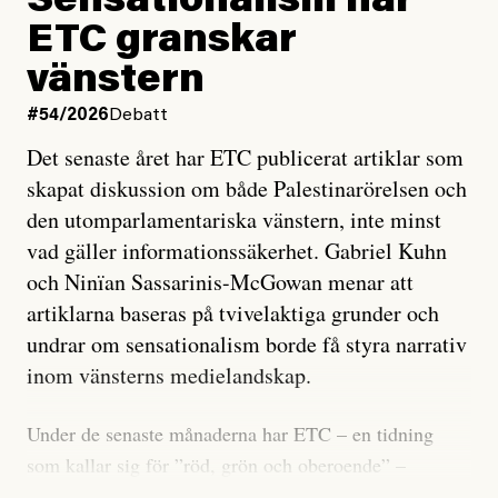
Sensationalism när
ETC granskar
vänstern
#54/2026
Debatt
Det senaste året har ETC publicerat artiklar som
skapat diskussion om både Palestinarörelsen och
den utomparlamentariska vänstern, inte minst
vad gäller informationssäkerhet. Gabriel Kuhn
och Ninïan Sassarinis-McGowan menar att
artiklarna baseras på tvivelaktiga grunder och
undrar om sensationalism borde få styra narrativ
inom vänsterns medielandskap.
Under de senaste månaderna har ETC – en tidning
som kallar sig för ”röd, grön och oberoende” –
publicerat två artiklar som vi gärna vill kommentera.