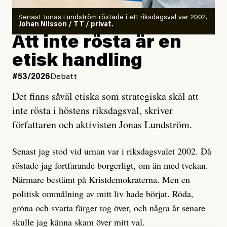
Antingen har en bevis på att de är infiltratörer, och då
Senast Jonas Lundström röstade i ett riksdagsval var 2002.
ska en gå ut med det så fort det bara går för att skydda
Johan Nilsson / TT / privat.
rörelsen. Eller så har en inga bevis, bara misstankar,
Att inte rösta är en
och då ska en efterforska diskret, just för att inte skapa
etisk handling
oro inom rörelsen.
#53/2026
Debatt
Artikeln undersöker inte, som ETC påstår, ”vad som
Det finns såväl etiska som strategiska skäl att
är sant, vad som är rykten”, utan den bidrar bara till
inte rösta i höstens riksdagsval, skriver
ännu mer ryktesspridning. Det finns inte ett enda bevis
författaren och aktivisten Jonas Lundström.
på eller ens ett övertygande argument för att den
misstänkta personen är en infiltratör. Det som läsaren
Senast jag stod vid urnan var i riksdagsvalet 2002. Då
får veta är att personen har ändrat sina politiska åsikter
röstade jag fortfarande borgerligt, om än med tvekan.
under åren, att den har raderat tidigare innehåll på sina
Närmare bestämt på Kristdemokraterna. Men en
sociala medier, att artikelns författare inte förstår sig
politisk ommålning av mitt liv hade börjat. Röda,
på personens ekonomi och att det tydligen finns
gröna och svarta färger tog över, och några år senare
anonyma röster inom rörelsen som säger saker som
skulle jag känna skam över mitt val.