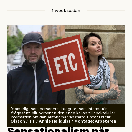
Jesper Lundby
1 week sedan
Publicerad
29 July, 2026
Uppdaterad
29 July, 2026
”Samtidigt som personens integritet som informatör
ifrågasätts blir personen den enda källan till spektakulär
information om den autonoma vänstern.”
Foto: Oscar
Olsson / TT / Annie Hellquist / Montage: Arbetaren