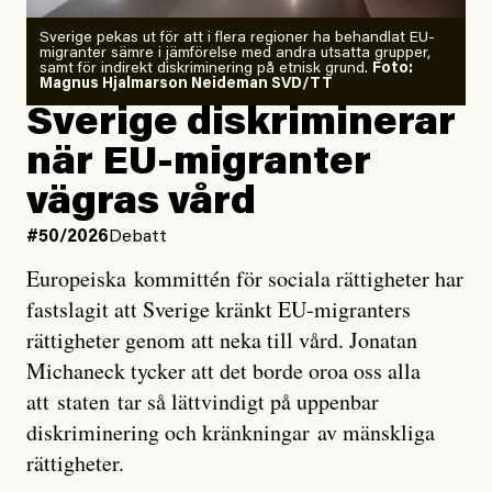
Zeke Hausfather är chockad igen efter att ha
Sverige pekas ut för att i flera regioner ha behandlat EU-
analyserat hur de olika klimatmodellerna bedömer
migranter sämre i jämförelse med andra utsatta grupper,
samt för indirekt diskriminering på etnisk grund.
Foto:
läget för hur den begynnande El Niño-händelsen ska
Magnus Hjalmarson Neideman SVD/TT
utveckla sig. El Niño är ett återkommande
Sverige diskriminerar
väderfenomen som uppstår när havsvattnet i delar av
när EU-migranter
Stilla havet blir ovanligt varmt. Det påverkar vädret
vägras vård
över stora delar av världen och under
våren
har
forskare allt oftare varnat för att den här El Niñon
#50/2026
Debatt
kommer att bli extrem.
Europeiska kommittén för sociala rättigheter har
fastslagit att Sverige kränkt EU-migranters
Det verkar vara en underdrift, menar nu Zeke
rättigheter genom att neka till vård. Jonatan
Hausfather.
Michaneck tycker att det borde oroa oss alla
att staten tar så lättvindigt på uppenbar
”Det ser ut som att årets El Niño inte bara med stor
diskriminering och kränkningar av mänskliga
sannolikhet kommer att bli den starkaste sedan
rättigheter.
tillförlitliga mätningar inleddes – den kan till och med