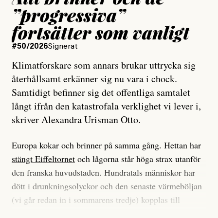
”progressiva”
fortsätter som vanligt
#50/2026
Signerat
Klimatforskare som annars brukar uttrycka sig
återhållsamt erkänner sig nu vara i chock.
Samtidigt befinner sig det offentliga samtalet
långt ifrån den katastrofala verklighet vi lever i,
skriver Alexandra Urisman Otto.
Europa kokar och brinner på samma gång. Hettan har
stängt Eiffeltornet
och lågorna står höga strax utanför
den franska huvudstaden. Hundratals människor har
dött i drunkningsolyckor och den senaste värmeböljan
(vi går redan in i sommarens tredje) kopplas till
tiotusentals för tidiga
dödsfall
.