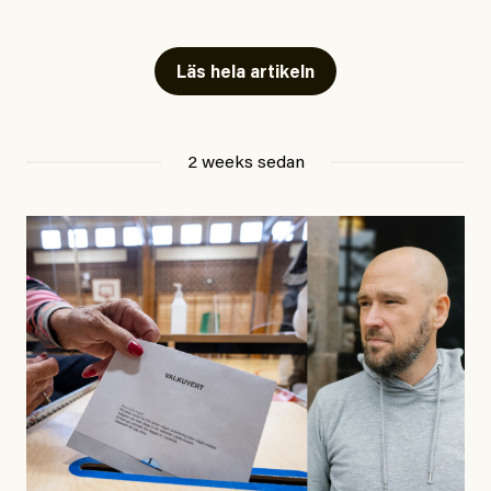
Artiklarna väcker flera frågor: Vem är det som ETC
skriver för? Vad betyder det att vara en ”röd, grön och
Läs hela artikeln
oberoende” tidning? Och vad är egentligen bra
journalistik?
2 weeks sedan
Den första artikeln publicerades den 10 mars 2026.
Titeln är
”Mystiska mannen förföljde ministern –
utpekas som israelisk infiltratör”
. Enligt ingressen
handlar artikeln om en person vars ”bakgrund skapar
splittring och oro i rörelsen”. Problemet är att artikeln
skapar betydligt mer oro i palestinarörelsen – och den
oberoende vänstern – än den porträtterade personen
eller dess bakgrund.
Det finns en väldigt enkel regel inom alla politiska
rörelser när det gäller misstänkta infiltratörer: