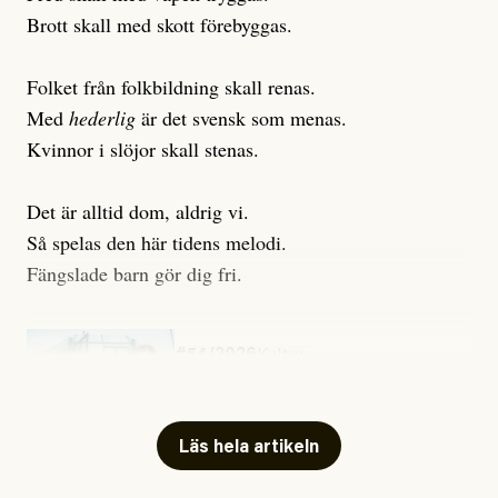
Brott skall med skott förebyggas.
Folket från folkbildning skall renas.
Med
hederlig
är det svensk som menas.
Kvinnor i slöjor skall stenas.
Det är alltid dom, aldrig vi.
Så spelas den här tidens melodi.
Fängslade barn gör dig fri.
#54/2026
Kultur
Snart skrivs boken ”Barn i
fängelse”
Läs hela artikeln