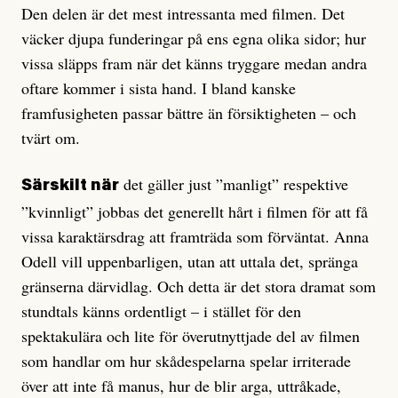
Den delen är det mest intressanta med filmen. Det
väcker djupa funderingar på ens egna olika sidor; hur
vissa släpps fram när det känns tryggare medan andra
oftare kommer i sista hand. I bland kanske
framfusigheten passar bättre än försiktigheten – och
tvärt om.
det gäller just ”manligt” respektive
Särskilt när
”kvinnligt” jobbas det generellt hårt i filmen för att få
vissa karaktärsdrag att framträda som förväntat. Anna
Odell vill uppenbarligen, utan att uttala det, spränga
gränserna därvidlag. Och detta är det stora dramat som
stundtals känns ordentligt – i stället för den
spektakulära och lite för överutnyttjade del av filmen
som handlar om hur skådespelarna spelar irriterade
över att inte få manus, hur de blir arga, uttråkade,