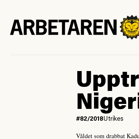
Upptr
Niger
#82/2018
Utrikes
Våldet som drabbat Kadun