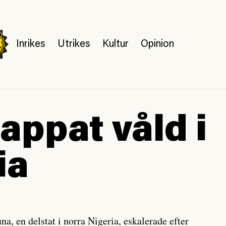
Inrikes
Utrikes
Kultur
Opinion
appat våld i
ia
a, en delstat i norra Nigeria, eskalerade efter