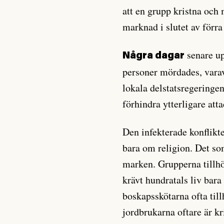
att en grupp kristna oc
marknad i slutet av förra
senare u
Några dagar
personer mördades, vara
lokala delstatsregeringen
förhindra ytterligare atta
Den infekterade konflikt
bara om religion. Det so
marken. Grupperna tillhö
krävt hundratals liv bara 
boskapsskötarna ofta ti
jordbrukarna oftare är kr