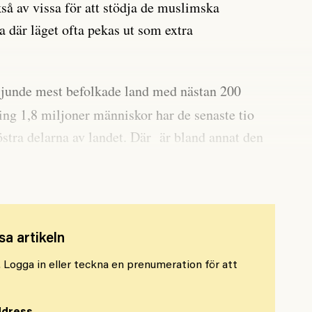
så av vissa för att stödja de muslimska
 där läget ofta pekas ut som extra
junde mest befolkade land med nästan 200
ng 1,8 miljoner människor har de senaste tio
östra delarna av landet. Där är bland annat den
en Boko Haram mycket verksam.
sa artikeln
l. Logga in eller teckna en prenumeration för att