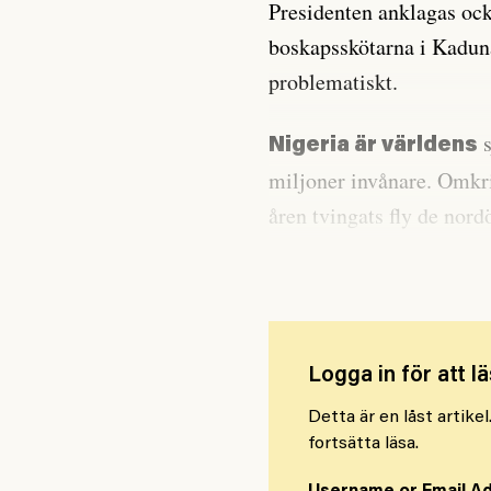
Presidenten anklagas ock
boskapsskötarna i Kaduna
problematiskt.
s
Nigeria är världens
miljoner invånare. Omkri
åren tvingats fly de nord
islamistiska terrorsekt
Logga in för att lä
Detta är en låst artike
fortsätta läsa.