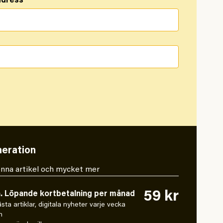
ddress
eration
 denna artikel och mycket mer
59 kr
n. Löpande kortbetalning per månad
låsta artiklar, digitala nyheter varje vecka
n