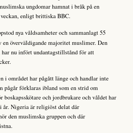
h muslimska ungdomar hamnat i bråk på en
 veckan, enligt brittiska BBC.
ppstod nya våldsamheter och sammanlagt 55
v en överväldigande majoritet muslimer. Den
 har nu infört undantagstillstånd för att
cker.
en i området har pågått länge och handlar inte
m pågår förklaras ibland som en strid om
r boskapsskötare och jordbrukare och våldet har
i år. Nigeria är religiöst delat där
llhör den muslimska gruppen och där
istna.