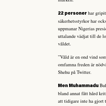
har gripit
22 personer
säkerhetsstyrkor har ocks
uppmanar Nigerias presi
uttalande vädjat till de l
våldet.
”Våld är en ond vind som 
omfamna freden är nödvä
Shehu på Twitter.
Buh
Men Muhammadu
bland annat fått hård kr
att tidigare inte ha gjort