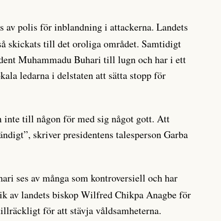
s av polis för inblandning i attackerna. Landets
å skickats till det oroliga området. Samtidigt
dent Muhammadu Buhari till lugn och har i ett
okala ledarna i delstaten att sätta stopp för
inte till någon för med sig något gott. Att
ndigt”, skriver presidentens talesperson Garba
ari ses av många som kontroversiell och har
itik av landets biskop Wilfred Chikpa Anagbe för
 tillräckligt för att stävja våldsamheterna.