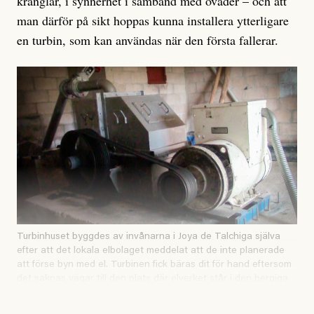
krånglar, i synnerhet i samband med oväder – och att
man därför på sikt hoppas kunna installera ytterligare
en turbin, som kan användas när den första fallerar.
Turbinhuset byggdes av invånarna i Joya de Talchiga själva
efter att det lokala elbolaget meddelat att de inte planerade
att förse byn med el. Turbinen fick bäras dit för hand eftersom
det saknas vägar till den plats där elverket står i den bergiga
kommunen Parquín i östra El Salvador.