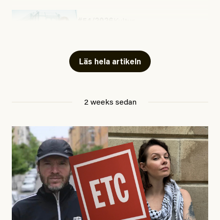
#54/2026
Kultur
Snart skrivs boken ”Barn i
fängelse”
Läs hela artikeln
Jesper Lundby
2 weeks sedan
Publicerad
29 July, 2026
Uppdaterad
29 July, 2026