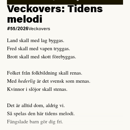
Debattartikel i Arbetaren
Veckovers: Tidens
Publicerad
3 August, 2026
Publicerad
6 August, 2026
melodi
Uppdaterad
3 August, 2026
Uppdaterad
7 August, 2026
#55/2026
Veckovers
Land skall med lag byggas.
Fred skall med vapen tryggas.
Brott skall med skott förebyggas.
Folket från folkbildning skall renas.
Med
hederlig
är det svensk som menas.
Kvinnor i slöjor skall stenas.
Det är alltid dom, aldrig vi.
Så spelas den här tidens melodi.
Fängslade barn gör dig fri.