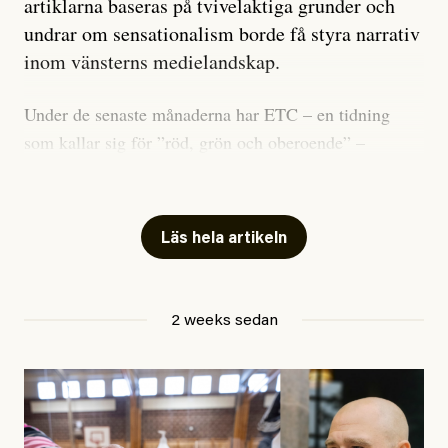
artiklarna baseras på tvivelaktiga grunder och
undrar om sensationalism borde få styra narrativ
inom vänsterns medielandskap.
Under de senaste månaderna har ETC – en tidning
som kallar sig för ”röd, grön och oberoende” –
publicerat två artiklar som vi gärna vill kommentera.
Artiklarna väcker flera frågor: Vem är det som ETC
skriver för? Vad betyder det att vara en ”röd, grön och
Läs hela artikeln
oberoende” tidning? Och vad är egentligen bra
journalistik?
2 weeks sedan
Den första artikeln publicerades den 10 mars 2026.
Titeln är
”Mystiska mannen förföljde ministern –
utpekas som israelisk infiltratör”
. Enligt ingressen
handlar artikeln om en person vars ”bakgrund skapar
splittring och oro i rörelsen”. Problemet är att artikeln