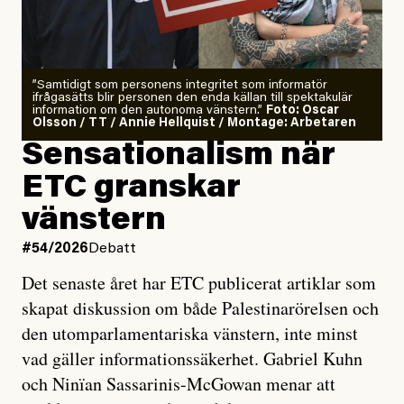
”Samtidigt som personens integritet som informatör
ifrågasätts blir personen den enda källan till spektakulär
information om den autonoma vänstern.”
Foto: Oscar
Olsson / TT / Annie Hellquist / Montage: Arbetaren
Sensationalism när
ETC granskar
vänstern
#54/2026
Debatt
Det senaste året har ETC publicerat artiklar som
skapat diskussion om både Palestinarörelsen och
den utomparlamentariska vänstern, inte minst
vad gäller informationssäkerhet. Gabriel Kuhn
och Ninïan Sassarinis-McGowan menar att