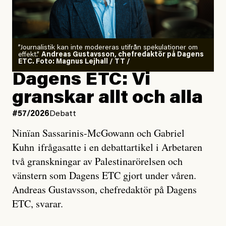
”Journalistik kan inte modereras utifrån spekulationer om
effekt.”
Andreas Gustavsson, chefredaktör på Dagens
ETC. Foto: Magnus Lejhall / TT /
Dagens ETC: Vi
granskar allt och alla
#57/2026
Debatt
Ninïan Sassarinis-McGowann och Gabriel
Kuhn ifrågasatte i en debattartikel i Arbetaren
två granskningar av Palestinarörelsen och
vänstern som Dagens ETC gjort under våren.
Andreas Gustavsson, chefredaktör på Dagens
ETC, svarar.