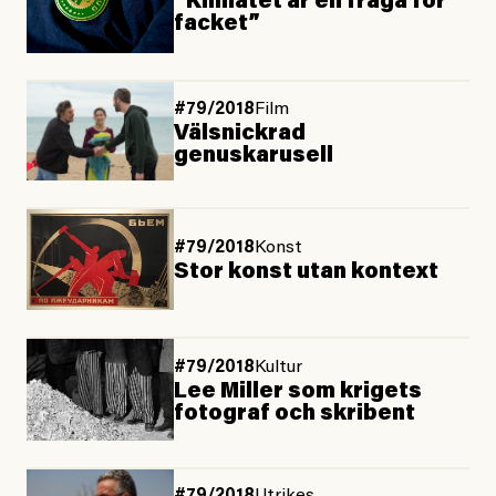
”Klimatet är en fråga för
facket”
#79/2018
Film
Välsnickrad
genuskarusell
#79/2018
Konst
Stor konst utan kontext
#79/2018
Kultur
Lee Miller som krigets
fotograf och skribent