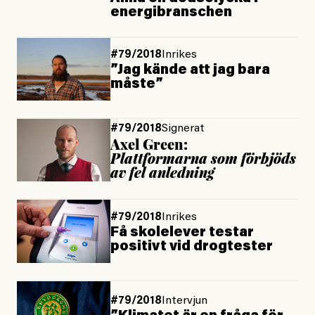
energibranschen
#79/2018
Inrikes
”Jag kände att jag bara
måste”
#79/2018
Signerat
Axel Green:
Plattformarna som förbjöds
av fel anledning
#79/2018
Inrikes
Få skolelever testar
positivt vid drogtester
#79/2018
Intervjun