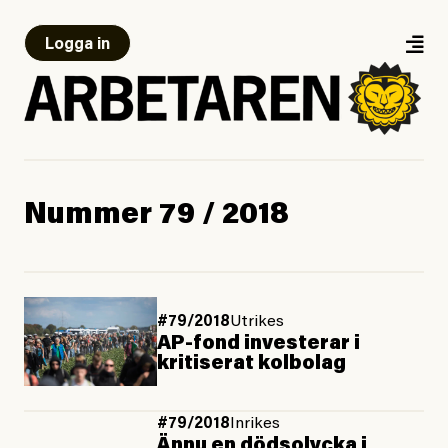
Logga in
Nummer 79 / 2018
#79/2018
Utrikes
AP-fond investerar i
kritiserat kolbolag
#79/2018
Inrikes
Ännu en dödsolycka i