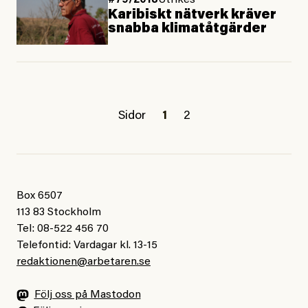
#79/2018
Utrikes
Karibiskt nätverk kräver
snabba klimatåtgärder
Sidor
1
2
Box 6507
113 83 Stockholm
Tel: 08-522 456 70
Telefontid: Vardagar kl. 13-15
redaktionen@arbetaren.se
Följ oss på Mastodon