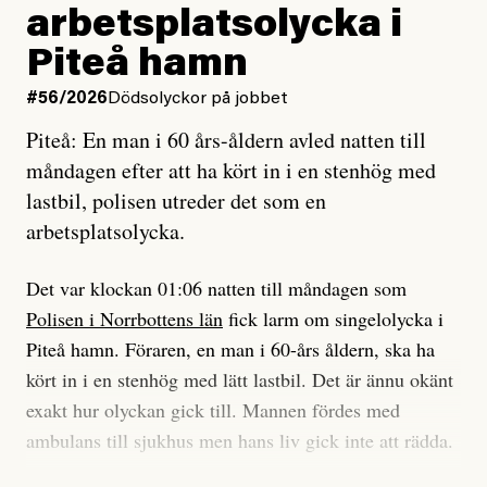
Vad betyder det att vara en röd, grön och oberoende
arbetsplatsolycka i
enligt uråldrig metod
tidning?
och lade min sista ungdom
Piteå hamn
på att laga en gammal bod.
Vad är bra journalistik?
#56/2026
Dödsolyckor på jobbet
Piteå: En man i 60 års-åldern avled natten till
Jag sökte ljuset och meningen,
Ett försök till korta svar som jag hoppas kan förtydliga
måndagen efter att ha kört in i en stenhög med
efter det som var rent, rätt och sant,
för Kuhn och Sassarinis-McGowan och andra hur jag
lastbil, polisen utreder det som en
och aldrig såg jag det klarare än
som chefredaktör ser på Dagens ETC:s uppdrag och
arbetsplatsolycka.
när jag ombord på bussen hjälpte en tant.
roll.
Det var klockan 01:06 natten till måndagen som
Vi skriver för våra läsare som vill bli informerade,
Polisen i Norrbottens län
fick larm om singelolycka i
#23/2026
Intervjun
överraskade, bekräftade, utmanade – och som kräver
Jesper Lundby: ”Livet i sig
Piteå hamn. Föraren, en man i 60-års åldern, ska ha
att vi granskar allt och alla.
är ganska politiskt”
kört in i en stenhög med lätt lastbil. Det är ännu okänt
exakt hur olyckan gick till. Mannen fördes med
Vi är som sagt en röd, grön och oberoende tidning.
ambulans till sjukhus men hans liv gick inte att rädda.
Det betyder en annan journalistik än vad du hittar i
exempelvis Dagens Nyheter. Det märks på ledarsidan
Jesper Lundby