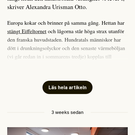
skriver Alexandra Urisman Otto.
Europa kokar och brinner på samma gång. Hettan har
stängt Eiffeltornet
och lågorna står höga strax utanför
den franska huvudstaden. Hundratals människor har
dött i drunkningsolyckor och den senaste värmeböljan
(vi går redan in i sommarens tredje) kopplas till
tiotusentals för tidiga
dödsfall
.
Har du också panik i hettan? Känns det som en
mardröm? Bra, allt annat vore fullständigt orimligt.
Läs hela artikeln
Klimatforskaren Zeke Hausfather
skrev
på måndagen
att han brukar vara ganska återhållsam när han
3 weeks sedan
diskuterar klimatdata. Bara en enda gång – i
september 2023, när de globala temperaturerna för