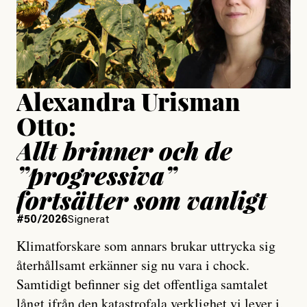
Jesper Lundby
Publicerad
15 July, 2026
Uppdaterad
15 July, 2026
Alexandra Urisman
Otto:
Allt brinner och de
”progressiva”
fortsätter som vanligt
#50/2026
Signerat
Klimatforskare som annars brukar uttrycka sig
återhållsamt erkänner sig nu vara i chock.
Samtidigt befinner sig det offentliga samtalet
långt ifrån den katastrofala verklighet vi lever i,