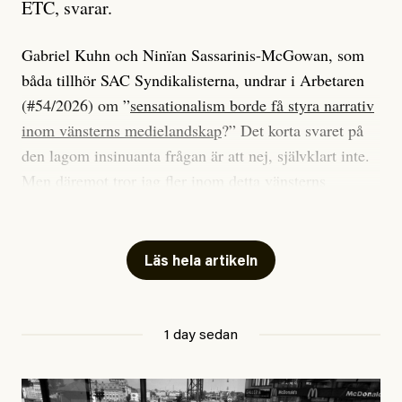
ETC, svarar.
Gabriel Kuhn och Ninïan Sassarinis-McGowan, som
båda tillhör SAC Syndikalisterna, undrar i Arbetaren
(#54/2026) om ”
sensationalism borde få styra narrativ
inom vänsterns medielandskap
?” Det korta svaret på
den lagom insinuanta frågan är att nej, självklart inte.
Men däremot tror jag fler inom detta vänsterns
medielandskap skulle må bra av en sund populism, i
betydelsen att göra avslöjande och undersökande
journalistik som vänder sig till många snarare än att
Läs hela artikeln
jaga inbördes beundran. Det har i alla fall fungerat för
Dagens ETC.
1 day sedan
Det är två specifika artiklar som Kuhn och Sassarinis-
McGowan riktar sin kritik mot.