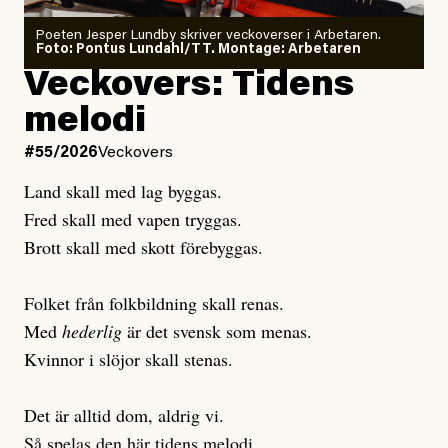
Poeten Jesper Lundby skriver veckoverser i Arbetaren.
Joel Kellgren
Foto: Pontus Lundahl/TT. Montage: Arbetaren
Debattartikel i Arbetaren
Veckovers: Tidens
Publicerad
3 August, 2026
Publicerad
6 August, 2026
melodi
Uppdaterad
3 August, 2026
Uppdaterad
6 August, 2026
#55/2026
Veckovers
Land skall med lag byggas.
Fred skall med vapen tryggas.
Brott skall med skott förebyggas.
Folket från folkbildning skall renas.
Med
hederlig
är det svensk som menas.
Kvinnor i slöjor skall stenas.
Det är alltid dom, aldrig vi.
Så spelas den här tidens melodi.