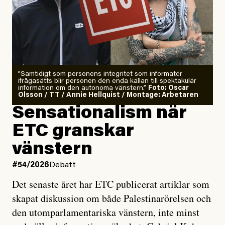
”Samtidigt som personens integritet som informatör
ifrågasätts blir personen den enda källan till spektakulär
information om den autonoma vänstern.”
Foto: Oscar
Olsson / TT / Annie Hellquist / Montage: Arbetaren
Sensationalism när
ETC granskar
vänstern
#54/2026
Debatt
Det senaste året har ETC publicerat artiklar som
skapat diskussion om både Palestinarörelsen och
den utomparlamentariska vänstern, inte minst