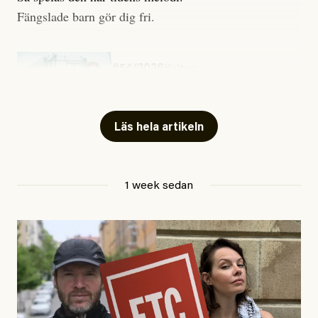
Fängslade barn gör dig fri.
#54/2026
Kultur
Snart skrivs boken ”Barn i
fängelse”
Läs hela artikeln
Jesper Lundby
1 week sedan
Publicerad
29 July, 2026
Uppdaterad
29 July, 2026