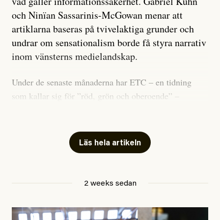
vad gäller informationssäkerhet. Gabriel Kuhn
och Ninïan Sassarinis-McGowan menar att
artiklarna baseras på tvivelaktiga grunder och
undrar om sensationalism borde få styra narrativ
inom vänsterns medielandskap.
Under de senaste månaderna har ETC – en tidning
som kallar sig för ”röd, grön och oberoende” –
publicerat två artiklar som vi gärna vill kommentera.
Artiklarna väcker flera frågor: Vem är det som ETC
skriver för? Vad betyder det att vara en ”röd, grön och
Läs hela artikeln
oberoende” tidning? Och vad är egentligen bra
journalistik?
2 weeks sedan
Den första artikeln publicerades den 10 mars 2026.
Titeln är
”Mystiska mannen förföljde ministern –
utpekas som israelisk infiltratör”
. Enligt ingressen