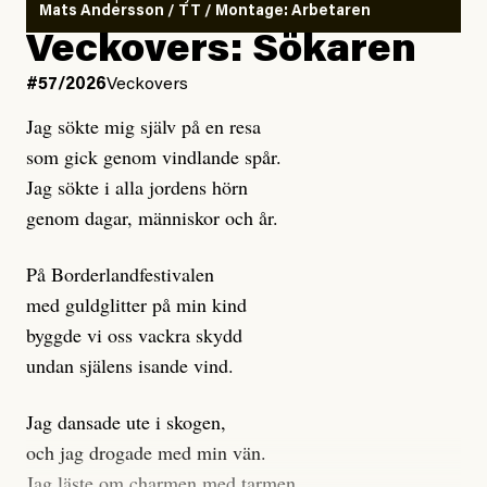
Mats Andersson / TT / Montage: Arbetaren
Kuhn och Sassarinis-McGowan hävdar att
Veckovers: Sökaren
Dagens ETC arbetar med ”opålitliga källor” för att
#57/2026
Veckovers
istället prioritera ”sensationalism och klickbete”. Nej,
Jag sökte mig själv på en resa
klickbete är inte intressant för Dagens ETC.
som gick genom vindlande spår.
Journalistiken är låst. En klatschig men korrekt rubrik
Jag sökte i alla jordens hörn
gör förhoppningsvis att en nyfiken beställer
genom dagar, människor och år.
prenumeration, men den avslutas sekunder senare om
inte journalistiken levererar substans. Självklart bygger
På Borderlandfestivalen
dessa granskningar på olika källor, alltifrån domar till
med guldglitter på min kind
en mängd intervjupersoner, inklusive generös
byggde vi oss vackra skydd
möjlighet att bemöta för såväl personen vars motiv att
undan själens isande vind.
engagera sig i Palestinarörelsen ifrågasätts som de
grupper där Säpo-resursen samlade in uppgifter.
Jag dansade ute i skogen,
Researchen är grundlig.
och jag drogade med min vän.
Jag läste om charmen med tarmen.