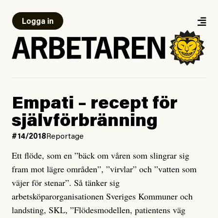
Logga in
Empati – recept för
självförbränning
#14/2018
Reportage
Ett flöde, som en ”bäck om våren som slingrar sig
fram mot lägre områden”, ”virvlar” och ”vatten som
väjer för stenar”. Så tänker sig
arbetsköparorganisationen Sveriges Kommuner och
landsting, SKL, ”Flödesmodellen, patientens väg