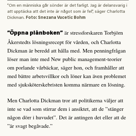
”Om en människa går sönder är det farligt. Jag är delansvarig i
att upptäcka att det inte är något som är fel”, säger Charlotta
Dickman.
Foto: Snezana Vucetic Bohm
är stressforskaren Torbjörn
”Öppna plånboken”
Åkerstedts lösningsrecept för vården, och Charlotta
Dickman är beredd att hålla med. Men penningfrågan
löser man inte med New public management-teorier
om porlande vårbäckar, säger hon, och framhåller att
med bättre arbetsvillkor och löner kan även problemet
med sjuksköterskebristen komma närmare en lösning.
Men Charlotta Dickman tror att politikerna väljer att
inte se vad som stirrar dem i ansiktet, att de ”stänger
någon dörr i huvudet”. Det är antingen det eller att de
”är svagt begåvade.”