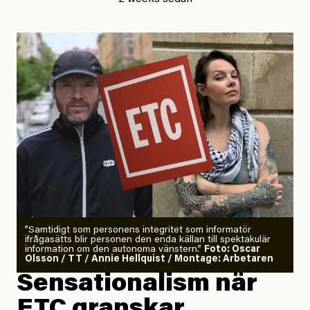
Publicerad
29 July, 2026
Uppdaterad
29 July, 2026
”Samtidigt som personens integritet som informatör
ifrågasätts blir personen den enda källan till spektakulär
information om den autonoma vänstern.”
Foto: Oscar
Olsson / TT / Annie Hellquist / Montage: Arbetaren
Sensationalism när
ETC granskar