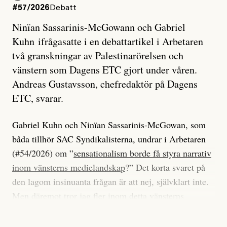
#57/2026
Debatt
Ninïan Sassarinis-McGowann och Gabriel
Kuhn ifrågasatte i en debattartikel i Arbetaren
två granskningar av Palestinarörelsen och
vänstern som Dagens ETC gjort under våren.
Andreas Gustavsson, chefredaktör på Dagens
ETC, svarar.
Gabriel Kuhn och Ninïan Sassarinis-McGowan, som
båda tillhör SAC Syndikalisterna, undrar i Arbetaren
(#54/2026) om ”
sensationalism borde få styra narrativ
inom vänsterns medielandskap
?” Det korta svaret på
den lagom insinuanta frågan är att nej, självklart inte.
Men däremot tror jag fler inom detta vänsterns
medielandskap skulle må bra av en sund populism, i
betydelsen att göra avslöjande och undersökande