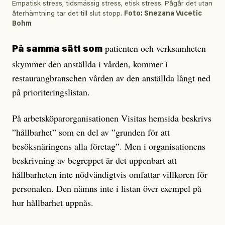
Empatisk stress, tidsmässig stress, etisk stress. Pågår det utan
återhämtning tar det till slut stopp.
Foto: Snezana Vucetic
Bohm
patienten och verksamheten
På samma sätt som
skymmer den anställda i vår­den, kommer i
restaurangbranschen vården av den anställda långt ned
på prio­­­­riterings­listan.
På arbetsköparorganisationen Visitas hemsida beskrivs
”hållbarhet” som en del av ”grunden för att
besöksnäringens alla företag”. Men i organisationens
beskriv­ning av begreppet är det uppenbart att
hållbarheten inte nödvändigtvis omfattar villkoren för
personalen. Den nämns inte i listan över exempel på
hur hållbarhet upp­nås.