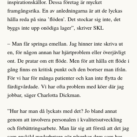
inspirationskällor. Dessa företag är mycket
framgångsrika. En av anledningarna är att de lyckas
hålla reda på sina ’flöden’. Det stockar sig inte, det
byggs inte upp onödiga lager”, skriver SKL
– Man får springa emellan. Jag hinner inte skriva ut
en, för någon annan har hjärtproblem eller överjävligt
ont. De pratar om ett flöde. Men för att hålla ett flöde i
gång finns en kritisk punkt och den bortser man ifrån.
För vi har för många patienter och kan inte flytta de
färdigvårdade. Vi har ofta problem med köer där jag
jobbar, säger Charlotta Dickman.
”Hur har man då lyckats med det? Jo bland annat
genom att involvera personalen i kvalitetsutveckling
och förbätt­ringsarbete. Man lär sig att förstå att det jag
som enskild medarbetare gör påverkar dem som har