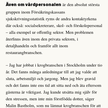
är den absolut största
Även om vårdpersonalen
gruppen inom Försäkrings­kassans
sjukskrivningsstatistik ryms de andra kontaktyrkena
där också: social­sekreterare, skol- och förskolepersonal
– alla exempel ur offentlig sektor. Men problemen
återfinns även inom den privata sektorn, i
detaljhandeln och framför allt inom
restaurangbranschen.
– Jag har jobbat i krogbranschen i Stockholm under tio
år. Det fanns många anledningar till att jag valde att
sluta, arbets­miljö och jargong. Men jag blev gra­­vid
och det fanns inte ens tid att sitta ned och äta eftersom
gästerna är viktigast. Jag kunde utsätta mig själv för
den stressen, men inte min förstfödda dotter, säger
Malin Bastholm, som nu lämnat krogbranschen för att