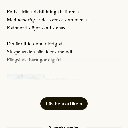
Folket från folkbildning skall renas.
Med
hederlig
är det svensk som menas.
Kvinnor i slöjor skall stenas.
Det är alltid dom, aldrig vi.
Så spelas den här tidens melodi.
Fängslade barn gör dig fri.
#54/2026
Kultur
Snart skrivs boken ”Barn i
fängelse”
Läs hela artikeln
Jesper Lundby
2 weeks sedan