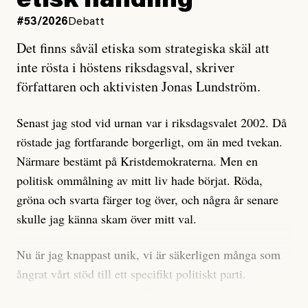
etisk handling
oro inom rörelsen.
#53/2026
Debatt
Artikeln undersöker inte, som ETC påstår, ”vad som
Det finns såväl etiska som strategiska skäl att
är sant, vad som är rykten”, utan den bidrar bara till
inte rösta i höstens riksdagsval, skriver
ännu mer ryktesspridning. Det finns inte ett enda bevis
författaren och aktivisten Jonas Lundström.
på eller ens ett övertygande argument för att den
misstänkta personen är en infiltratör. Det som läsaren
Senast jag stod vid urnan var i riksdagsvalet 2002. Då
får veta är att personen har ändrat sina politiska åsikter
röstade jag fortfarande borgerligt, om än med tvekan.
under åren, att den har raderat tidigare innehåll på sina
Närmare bestämt på Kristdemokraterna. Men en
sociala medier, att artikelns författare inte förstår sig
politisk ommålning av mitt liv hade börjat. Röda,
på personens ekonomi och att det tydligen finns
gröna och svarta färger tog över, och några år senare
anonyma röster inom rörelsen som säger saker som
skulle jag känna skam över mitt val.
”Om du frågar mig så är han en infiltratör”. Det kan
anses vara anledningar att titta närmare på personen,
Nu är jag knappast unik, vi är säkerligen många som
men ingenting av detta är tillräckligt för att hänga ut
ångrat vårt stöd till ett specifikt politiskt parti.
den. Personen nämns visserligen inte vid namn i
Avsevärt färre är de som fått kalla fötter inför