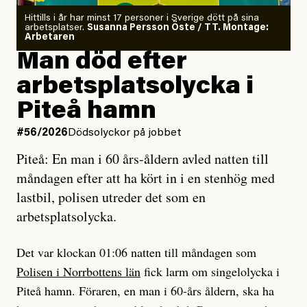
Kuhn och Sassarinis-McGowan radar upp.
Om läkaren säger vaccinera dig
Hittills i år har minst 17 personer i Sverige dött på sina
arbetsplatser.
Susanna Persson Öste / TT. Montage:
så säger jag tvärtemot.
Vem är det som Dagens ETC skriver för?
Arbetaren
Man död efter
Jag lärde mig renovera
Vad betyder det att vara en röd, grön och oberoende
arbetsplatsolycka i
enligt uråldrig metod
tidning?
och lade min sista ungdom
Piteå hamn
på att laga en gammal bod.
Vad är bra journalistik?
#56/2026
Dödsolyckor på jobbet
Piteå: En man i 60 års-åldern avled natten till
Jag sökte ljuset och meningen,
Ett försök till korta svar som jag hoppas kan förtydliga
måndagen efter att ha kört in i en stenhög med
efter det som var rent, rätt och sant,
för Kuhn och Sassarinis-McGowan och andra hur jag
lastbil, polisen utreder det som en
och aldrig såg jag det klarare än
som chefredaktör ser på Dagens ETC:s uppdrag och
arbetsplatsolycka.
när jag ombord på bussen hjälpte en tant.
roll.
Det var klockan 01:06 natten till måndagen som
Vi skriver för våra läsare som vill bli informerade,
Polisen i Norrbottens län
fick larm om singelolycka i
#23/2026
Intervjun
överraskade, bekräftade, utmanade – och som kräver
Jesper Lundby: ”Livet i sig
Piteå hamn. Föraren, en man i 60-års åldern, ska ha
att vi granskar allt och alla.
är ganska politiskt”