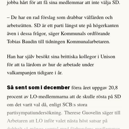
jobba hårt för att få sina medlemmar att inte välja SD.
– De har en rad förslag som drabbar välfärden och
arbetsrätten. SD är ett parti längst ute på högerkanten
även i dessa frågor, säger Kommunals ordförande
Tobias Baudin till tidningen Kommunalarbetaren.
Han har själv besökt sina brittiska kollegor i Unison
för att ta lärdom av hur de arbetade under
valkampanjen tidigare i år.
förra året uppgav 20,8
Så sent som i december
procent av LO-medlemmarna att de skulle rösta på SD
om det varit val då, enligt SCB:s stora
partisympatiundersökning. Therese Guovelin säger till
Arbetaren att LO inför valet nästa höst satsar på
dubbelt så många samtal med förbundens medlemmar,