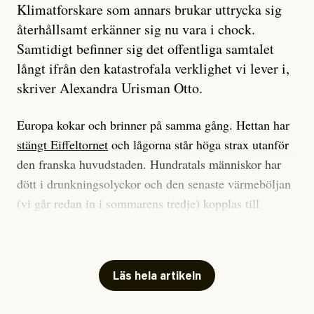
Klimatforskare som annars brukar uttrycka sig
återhållsamt erkänner sig nu vara i chock.
Samtidigt befinner sig det offentliga samtalet
långt ifrån den katastrofala verklighet vi lever i,
skriver Alexandra Urisman Otto.
Europa kokar och brinner på samma gång. Hettan har
stängt Eiffeltornet
och lågorna står höga strax utanför
den franska huvudstaden. Hundratals människor har
dött i drunkningsolyckor och den senaste värmeböljan
(vi går redan in i sommarens tredje) kopplas till
tiotusentals för tidiga
dödsfall
.
Har du också panik i hettan? Känns det som en
mardröm? Bra, allt annat vore fullständigt orimligt.
Läs hela artikeln