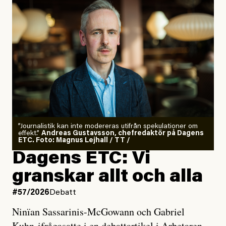
”Journalistik kan inte modereras utifrån spekulationer om
effekt.”
Andreas Gustavsson, chefredaktör på Dagens
ETC. Foto: Magnus Lejhall / TT /
Dagens ETC: Vi
granskar allt och alla
#57/2026
Debatt
Ninïan Sassarinis-McGowann och Gabriel
Kuhn ifrågasatte i en debattartikel i Arbetaren