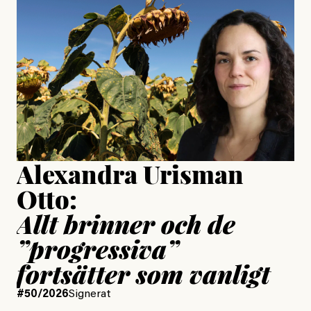
är ganska politiskt”
Jonas Lundström
Publicerad
24 July, 2026
Jesper Lundby
Publicerad
15 July, 2026
Uppdaterad
15 July, 2026
Alexandra Urisman
Otto:
Allt brinner och de
”progressiva”
fortsätter som vanligt
#50/2026
Signerat