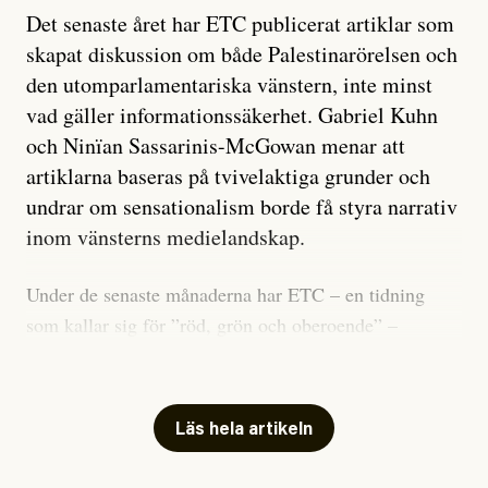
Det senaste året har ETC publicerat artiklar som
skapat diskussion om både Palestinarörelsen och
den utomparlamentariska vänstern, inte minst
vad gäller informationssäkerhet. Gabriel Kuhn
och Ninïan Sassarinis-McGowan menar att
artiklarna baseras på tvivelaktiga grunder och
undrar om sensationalism borde få styra narrativ
inom vänsterns medielandskap.
Under de senaste månaderna har ETC – en tidning
som kallar sig för ”röd, grön och oberoende” –
publicerat två artiklar som vi gärna vill kommentera.
Artiklarna väcker flera frågor: Vem är det som ETC
skriver för? Vad betyder det att vara en ”röd, grön och
Läs hela artikeln
oberoende” tidning? Och vad är egentligen bra
journalistik?