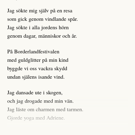
istället prioritera ”sensationalism och klickbete”. Nej,
Jag sökte mig själv på en resa
klickbete är inte intressant för Dagens ETC.
som gick genom vindlande spår.
Journalistiken är låst. En klatschig men korrekt rubrik
Jag sökte i alla jordens hörn
gör förhoppningsvis att en nyfiken beställer
genom dagar, människor och år.
prenumeration, men den avslutas sekunder senare om
inte journalistiken levererar substans. Självklart bygger
På Borderlandfestivalen
dessa granskningar på olika källor, alltifrån domar till
med guldglitter på min kind
en mängd intervjupersoner, inklusive generös
byggde vi oss vackra skydd
möjlighet att bemöta för såväl personen vars motiv att
undan själens isande vind.
engagera sig i Palestinarörelsen ifrågasätts som de
grupper där Säpo-resursen samlade in uppgifter.
Jag dansade ute i skogen,
Researchen är grundlig.
och jag drogade med min vän.
Jag läste om charmen med tarmen.
Möjligen är det egentligen inte journalistikens metod
Gjorde yoga med Adriene.
som stör?
Jag gick till psykologen