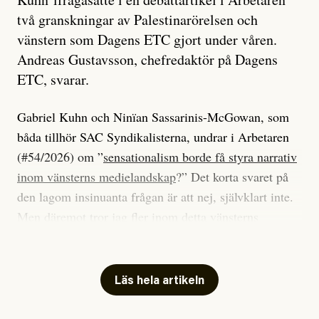
två granskningar av Palestinarörelsen och
vänstern som Dagens ETC gjort under våren.
Andreas Gustavsson, chefredaktör på Dagens
ETC, svarar.
Gabriel Kuhn och Ninïan Sassarinis-McGowan, som
båda tillhör SAC Syndikalisterna, undrar i Arbetaren
(#54/2026) om ”
sensationalism borde få styra narrativ
inom vänsterns medielandskap
?” Det korta svaret på
den lagom insinuanta frågan är att nej, självklart inte.
Men däremot tror jag fler inom detta vänsterns
medielandskap skulle må bra av en sund populism, i
betydelsen att göra avslöjande och undersökande
journalistik som vänder sig till många snarare än att
Läs hela artikeln
jaga inbördes beundran. Det har i alla fall fungerat för
Dagens ETC.