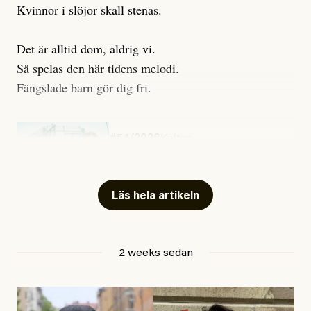
Kvinnor i slöjor skall stenas.
Det är alltid dom, aldrig vi.
Så spelas den här tidens melodi.
Fängslade barn gör dig fri.
#54/2026
Kultur
Snart skrivs boken ”Barn i
fängelse”
Läs hela artikeln
Jesper Lundby
2 weeks sedan
Publicerad
29 July, 2026
Uppdaterad
29 July, 2026