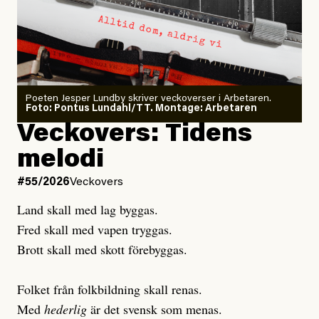
Dödsolyckorna har slutat
#54/2026
Debatt
minska
Sensationalism när ETC
granskar vänstern
Poeten Jesper Lundby skriver veckoverser i Arbetaren.
Joel Kellgren
Foto: Pontus Lundahl/TT. Montage: Arbetaren
Debattartikel i Arbetaren
Veckovers: Tidens
Publicerad
3 August, 2026
Publicerad
6 August, 2026
melodi
Uppdaterad
3 August, 2026
Uppdaterad
7 August, 2026
#55/2026
Veckovers
Land skall med lag byggas.
Fred skall med vapen tryggas.
Brott skall med skott förebyggas.
Folket från folkbildning skall renas.
Med
hederlig
är det svensk som menas.