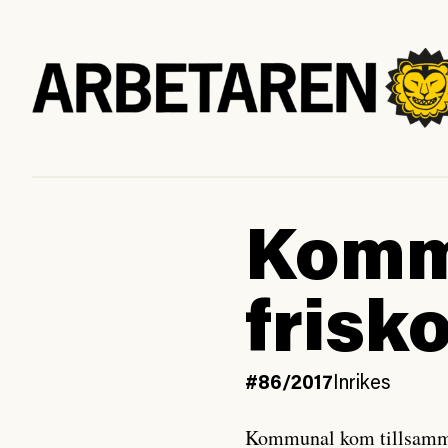
Komm
frisko
#86/2017
Inrikes
Kommunal kom tillsamm