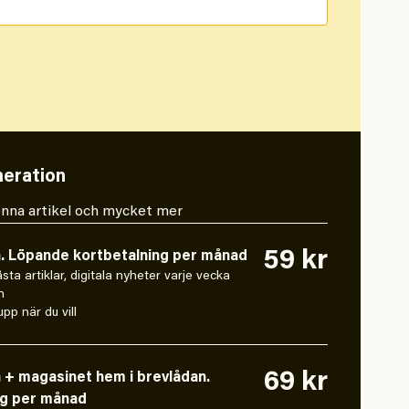
eration
 denna artikel och mycket mer
59 kr
n. Löpande kortbetalning per månad
låsta artiklar, digitala nyheter varje vecka
n
pp när du vill
69 kr
n + magasinet hem i brevlådan.
ng per månad