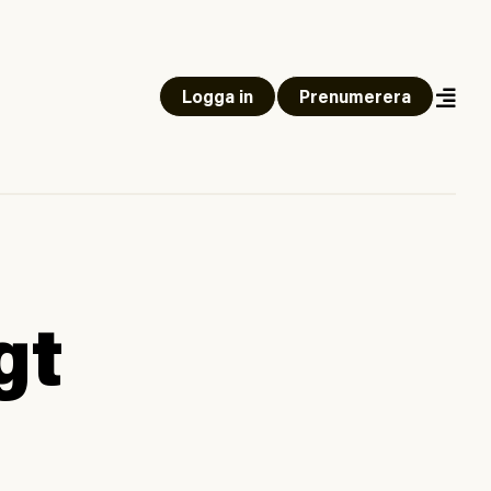
Logga in
Prenumerera
gt