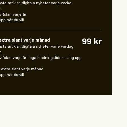
låsta artiklar, digitala nyheter varje vecka
n
vlådan varje år
pp när du vill
99 kr
xtra slant varje månad
 låsta artiklar, digitala nyheter varje vardag
n
vlådan varje år Inga bindningstider – säg upp
extra slant varje månad
pp när du vill