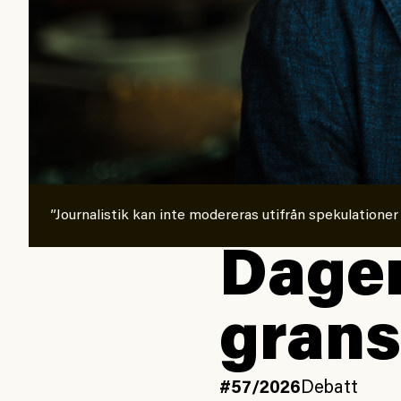
”Journalistik kan inte modereras utifrån spekulationer
Dagen
grans
#57/2026
Debatt