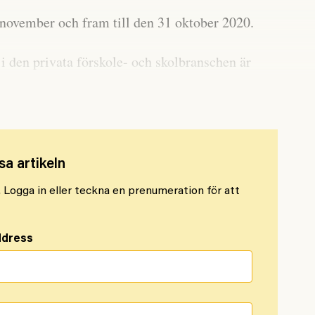
1 november och fram till den 31 oktober 2020.
 i den privata förskole- och skolbranschen är
an och Internationella engelska skolan.
sa artikeln
l. Logga in eller teckna en prenumeration för att
ddress