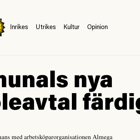
Inrikes
Utrikes
Kultur
Opinion
unals nya
leavtal färdi
ans med arbetsköparorganisationen Almega