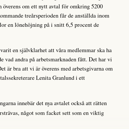
n överens om ett nytt avtal för omkring 5200
ommande treårsperioden får de anställda inom
lor en lönehöjning på i snitt 6,5 procent de
arit en självklarhet att våra medlemmar ska ha
e vad andra på arbetsmarknaden fått. Det har vi
. Det är bra att vi är överens med arbetsgivarna om
alssekreterare Lenita Granlund i ett
garna innebär det nya avtalet också att rätten
rsträvas, något som facket sett som en viktig