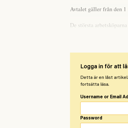
Avtalet gäller från den 
De största arbetsköparna
Pysslingen, Kunskapsskol
Logga in för att lä
Detta är en låst artike
fortsätta läsa.
Username or Email A
Password