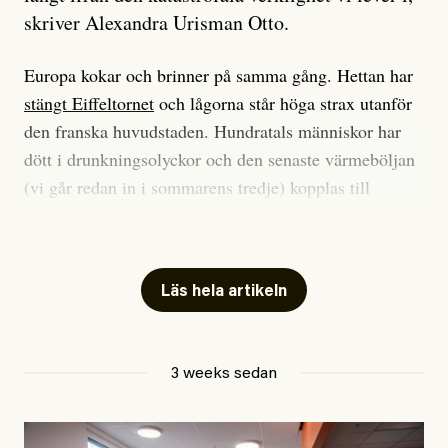
skriver Alexandra Urisman Otto.
Europa kokar och brinner på samma gång. Hettan har
stängt Eiffeltornet
och lågorna står höga strax utanför
den franska huvudstaden. Hundratals människor har
dött i drunkningsolyckor och den senaste värmeböljan
(vi går redan in i sommarens tredje) kopplas till
tiotusentals för tidiga
dödsfall
.
Har du också panik i hettan? Känns det som en
mardröm? Bra, allt annat vore fullständigt orimligt.
Läs hela artikeln
Klimatforskaren Zeke Hausfather
skrev
på måndagen
att han brukar vara ganska återhållsam när han
3 weeks sedan
diskuterar klimatdata. Bara en enda gång – i
september 2023, när de globala temperaturerna för