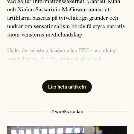
vad gäller informationssäkerhet. Gabriel Kuhn
och Ninïan Sassarinis-McGowan menar att
artiklarna baseras på tvivelaktiga grunder och
undrar om sensationalism borde få styra narrativ
inom vänsterns medielandskap.
Under de senaste månaderna har ETC – en tidning
som kallar sig för ”röd, grön och oberoende” –
publicerat två artiklar som vi gärna vill kommentera.
Artiklarna väcker flera frågor: Vem är det som ETC
skriver för? Vad betyder det att vara en ”röd, grön och
Läs hela artikeln
oberoende” tidning? Och vad är egentligen bra
journalistik?
2 weeks sedan
Den första artikeln publicerades den 10 mars 2026.
Titeln är
”Mystiska mannen förföljde ministern –
utpekas som israelisk infiltratör”
. Enligt ingressen