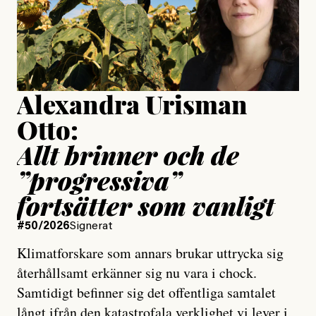
Jesper Lundby
Publicerad
15 July, 2026
Uppdaterad
15 July, 2026
Alexandra Urisman
Otto:
Allt brinner och de
”progressiva”
fortsätter som vanligt
#50/2026
Signerat
Klimatforskare som annars brukar uttrycka sig
återhållsamt erkänner sig nu vara i chock.
Samtidigt befinner sig det offentliga samtalet
långt ifrån den katastrofala verklighet vi lever i,