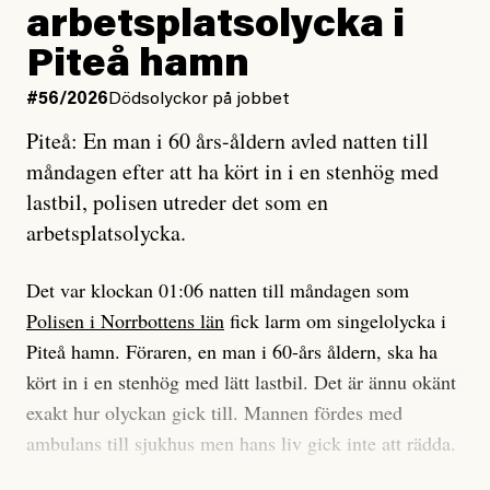
Vad betyder det att vara en röd, grön och oberoende
arbetsplatsolycka i
enligt uråldrig metod
tidning?
och lade min sista ungdom
Piteå hamn
på att laga en gammal bod.
Vad är bra journalistik?
#56/2026
Dödsolyckor på jobbet
Piteå: En man i 60 års-åldern avled natten till
Jag sökte ljuset och meningen,
Ett försök till korta svar som jag hoppas kan förtydliga
måndagen efter att ha kört in i en stenhög med
efter det som var rent, rätt och sant,
för Kuhn och Sassarinis-McGowan och andra hur jag
lastbil, polisen utreder det som en
och aldrig såg jag det klarare än
som chefredaktör ser på Dagens ETC:s uppdrag och
arbetsplatsolycka.
när jag ombord på bussen hjälpte en tant.
roll.
Det var klockan 01:06 natten till måndagen som
Vi skriver för våra läsare som vill bli informerade,
Polisen i Norrbottens län
fick larm om singelolycka i
#23/2026
Intervjun
överraskade, bekräftade, utmanade – och som kräver
Jesper Lundby: ”Livet i sig
Piteå hamn. Föraren, en man i 60-års åldern, ska ha
att vi granskar allt och alla.
är ganska politiskt”
kört in i en stenhög med lätt lastbil. Det är ännu okänt
exakt hur olyckan gick till. Mannen fördes med
Vi är som sagt en röd, grön och oberoende tidning.
ambulans till sjukhus men hans liv gick inte att rädda.
Det betyder en annan journalistik än vad du hittar i
exempelvis Dagens Nyheter. Det märks på ledarsidan
Jesper Lundby