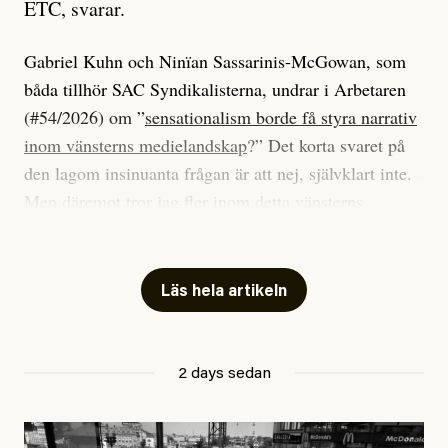
ETC, svarar.
Gabriel Kuhn och Ninïan Sassarinis-McGowan, som
båda tillhör SAC Syndikalisterna, undrar i Arbetaren
(#54/2026) om ”
sensationalism borde få styra narrativ
inom vänsterns medielandskap
?” Det korta svaret på
den lagom insinuanta frågan är att nej, självklart inte.
Men däremot tror jag fler inom detta vänsterns
medielandskap skulle må bra av en sund populism, i
betydelsen att göra avslöjande och undersökande
journalistik som vänder sig till många snarare än att
Läs hela artikeln
jaga inbördes beundran. Det har i alla fall fungerat för
Dagens ETC.
2 days sedan
Det är två specifika artiklar som Kuhn och Sassarinis-
McGowan riktar sin kritik mot.