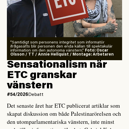
”Samtidigt som personens integritet som informatör
ifrågasätts blir personen den enda källan till spektakulär
information om den autonoma vänstern.”
Foto: Oscar
Olsson / TT / Annie Hellquist / Montage: Arbetaren
Sensationalism när
ETC granskar
vänstern
#54/2026
Debatt
Det senaste året har ETC publicerat artiklar som
skapat diskussion om både Palestinarörelsen och
den utomparlamentariska vänstern, inte minst