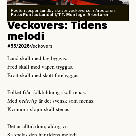
Poeten Jesper Lundby skriver veckoverser i Arbetaren.
Joel Kellgren
Foto: Pontus Lundahl/TT. Montage: Arbetaren
Debattartikel i Arbetaren
Veckovers: Tidens
Publicerad
3 August, 2026
Publicerad
6 August, 2026
melodi
Uppdaterad
3 August, 2026
Uppdaterad
6 August, 2026
#55/2026
Veckovers
Land skall med lag byggas.
Fred skall med vapen tryggas.
Brott skall med skott förebyggas.
Folket från folkbildning skall renas.
Med
hederlig
är det svensk som menas.
Kvinnor i slöjor skall stenas.
Det är alltid dom, aldrig vi.
Så spelas den här tidens melodi.