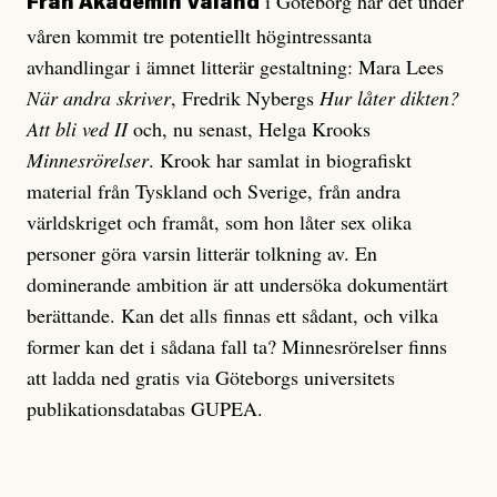
i Göteborg har det under
Från Akademin Valand
våren kommit tre potentiellt högintressanta
avhandlingar i ämnet litterär gestaltning: Mara Lees
När andra skriver
, Fredrik Nybergs
Hur låter dikten?
Att bli ved II
och, nu senast, Helga Krooks
Minnesrörelser
. Krook har samlat in biografiskt
material från Tyskland och Sverige, från andra
världskriget och framåt, som hon låter sex olika
personer göra varsin litterär tolkning av. En
dominerande ambition är att undersöka dokumentärt
berättande. Kan det alls finnas ett sådant, och vilka
former kan det i sådana fall ta? Minnesrörelser finns
att ladda ned gratis via Göteborgs universitets
publikations­databas GUPEA.