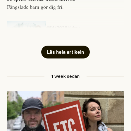
Fängslade barn gör dig fri.
#54/2026
Kultur
Snart skrivs boken ”Barn i
fängelse”
Läs hela artikeln
Jesper Lundby
1 week sedan
Publicerad
29 July, 2026
Uppdaterad
29 July, 2026