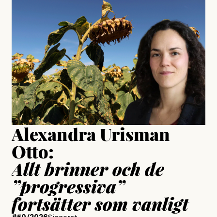
#23/2026
Intervjun
Jesper Lundby: ”Livet i sig
är ganska politiskt”
Jonas Lundström
Publicerad
24 July, 2026
Jesper Lundby
Publicerad
15 July, 2026
Uppdaterad
15 July, 2026
Alexandra Urisman
Otto:
Allt brinner och de
”progressiva”
fortsätter som vanligt