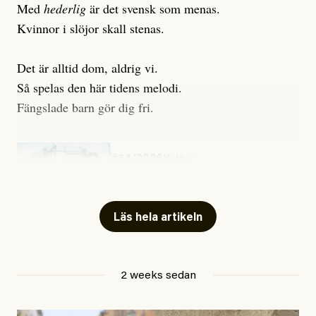
Med
hederlig
är det svensk som menas.
Kvinnor i slöjor skall stenas.
Det är alltid dom, aldrig vi.
Så spelas den här tidens melodi.
Fängslade barn gör dig fri.
#54/2026
Kultur
Snart skrivs boken ”Barn i
fängelse”
Läs hela artikeln
Jesper Lundby
2 weeks sedan
Publicerad
29 July, 2026
Uppdaterad
29 July, 2026