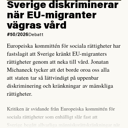
utveckla sig. El Niño är ett återkommande
Sverige diskriminerar
väderfenomen som uppstår när havsvattnet i delar av
när EU-migranter
Stilla havet blir ovanligt varmt. Det påverkar vädret
vägras vård
över stora delar av världen och under
våren
har
forskare allt oftare varnat för att den här El Niñon
#50/2026
Debatt
kommer att bli extrem.
Europeiska kommittén för sociala rättigheter har
fastslagit att Sverige kränkt EU-migranters
Det verkar vara en underdrift, menar nu Zeke
rättigheter genom att neka till vård. Jonatan
Hausfather.
Michaneck tycker att det borde oroa oss alla
att staten tar så lättvindigt på uppenbar
”Det ser ut som att årets El Niño inte bara med stor
diskriminering och kränkningar av mänskliga
sannolikhet kommer att bli den starkaste sedan
rättigheter.
tillförlitliga mätningar inleddes – den kan till och med
bli den starkaste med en verkligt häpnadsväckande
Kritiken är svidande från Europeiska kommittén för
marginal”, skriver han.
sociala rättigheter som enhälligt slår fast att
Sverige begått allvarliga människorättskränkningar när
Styrkan i El Niño går att förutspå genom att mäta