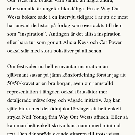
eftersom alla är ungefär lika dåliga. En av Way Out
Wests bokare sade i en intervju tidigare i år att de mest
har använt de listor på förlag som överräckts till dem
som ”inspiration”. Antingen är det alltså inspiration
eller bara tur som gör att Alicia Keys och Cat Power
också står med stora bokstäver på affischen.
Om festivaler nu hellre inväntar inspiration än
självmant satsar på jämn könsfördelning förstår jag att
50/50-kravet är en bra början, även om jämställd
representation i längden också förutsätter mer
detaljerade mätverktyg och vågade initiativ. Jag kan
själv bidra med det ödmjuka förslaget att helt enkelt
stryka Neil Young från Way Out Wests affisch. Eller så
kan man helt enkelt skriva hans namn med minimal
text. Den där spröda ekande gitarren till trots: vissa