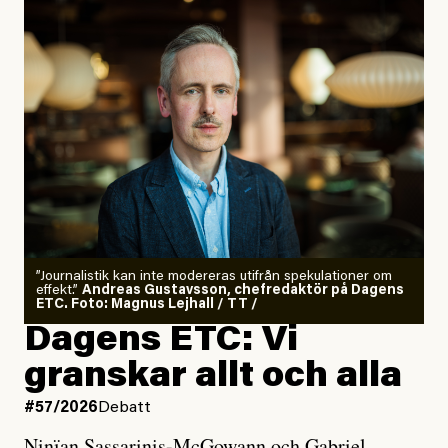
”Journalistik kan inte modereras utifrån spekulationer om
effekt.”
Andreas Gustavsson, chefredaktör på Dagens
ETC. Foto: Magnus Lejhall / TT /
Dagens ETC: Vi
granskar allt och alla
#57/2026
Debatt
Ninïan Sassarinis-McGowann och Gabriel