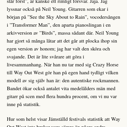
står först”, är kanske ett rimligt försvar. Jaja. Jag
lyssnar också på Neil Young. Gitarren som ekar i
början på ”See the Sky About to Rain”, vocodersången
i ”Transformer Man”, den aparta pianoslingan i en
arkivversion av ”Birds”, massa sådant där. Neil Young
har gjort så många låtar att det går att plocka ihop sin
egen version av honom; jag har valt den sköra och
svajande. Det är lite svårare att göra i
livesammanhang. När han nu tar med sig Crazy Horse
till Way Out West gör han på egen hand tydligt vilken
modell av sig själv han är: den autentiske rockmannen.
Bandet ökar också antalet vita medelålders män med
gitarr på scen med flera hundra procent, om vi nu var
inne på stati­stik.
Hur som helst visar Jämställd festivals statistik att Way
Out West inte brukar vara sämre än några andra,