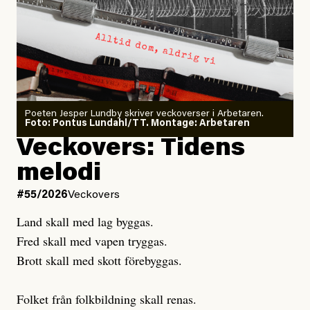
Arbetsmiljöverket:
Dödsolyckorna har slutat
#54/2026
Debatt
minska
Sensationalism när ETC
granskar vänstern
Poeten Jesper Lundby skriver veckoverser i Arbetaren.
Joel Kellgren
Foto: Pontus Lundahl/TT. Montage: Arbetaren
Debattartikel i Arbetaren
Veckovers: Tidens
Publicerad
3 August, 2026
Publicerad
6 August, 2026
melodi
Uppdaterad
3 August, 2026
Uppdaterad
7 August, 2026
#55/2026
Veckovers
Land skall med lag byggas.
Fred skall med vapen tryggas.
Brott skall med skott förebyggas.
Folket från folkbildning skall renas.