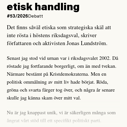
och då ska en efterforska diskret, just för att inte skapa
etisk handling
oro inom rörelsen.
#53/2026
Debatt
Artikeln undersöker inte, som ETC påstår, ”vad som
Det finns såväl etiska som strategiska skäl att
är sant, vad som är rykten”, utan den bidrar bara till
inte rösta i höstens riksdagsval, skriver
ännu mer ryktesspridning. Det finns inte ett enda bevis
författaren och aktivisten Jonas Lundström.
på eller ens ett övertygande argument för att den
misstänkta personen är en infiltratör. Det som läsaren
Senast jag stod vid urnan var i riksdagsvalet 2002. Då
får veta är att personen har ändrat sina politiska åsikter
röstade jag fortfarande borgerligt, om än med tvekan.
under åren, att den har raderat tidigare innehåll på sina
Närmare bestämt på Kristdemokraterna. Men en
sociala medier, att artikelns författare inte förstår sig
politisk ommålning av mitt liv hade börjat. Röda,
på personens ekonomi och att det tydligen finns
gröna och svarta färger tog över, och några år senare
anonyma röster inom rörelsen som säger saker som
skulle jag känna skam över mitt val.
”Om du frågar mig så är han en infiltratör”. Det kan
anses vara anledningar att titta närmare på personen,
Nu är jag knappast unik, vi är säkerligen många som
men ingenting av detta är tillräckligt för att hänga ut
ångrat vårt stöd till ett specifikt politiskt parti.