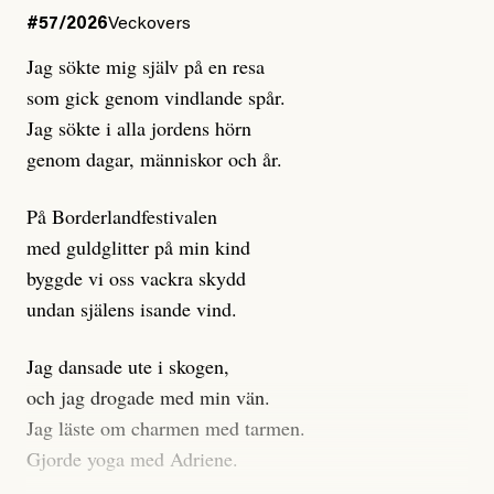
Dagens ETC arbetar med ”opålitliga källor” för att
#57/2026
Veckovers
istället prioritera ”sensationalism och klickbete”. Nej,
Jag sökte mig själv på en resa
klickbete är inte intressant för Dagens ETC.
som gick genom vindlande spår.
Journalistiken är låst. En klatschig men korrekt rubrik
Jag sökte i alla jordens hörn
gör förhoppningsvis att en nyfiken beställer
genom dagar, människor och år.
prenumeration, men den avslutas sekunder senare om
inte journalistiken levererar substans. Självklart bygger
På Borderlandfestivalen
dessa granskningar på olika källor, alltifrån domar till
med guldglitter på min kind
en mängd intervjupersoner, inklusive generös
byggde vi oss vackra skydd
möjlighet att bemöta för såväl personen vars motiv att
undan själens isande vind.
engagera sig i Palestinarörelsen ifrågasätts som de
grupper där Säpo-resursen samlade in uppgifter.
Jag dansade ute i skogen,
Researchen är grundlig.
och jag drogade med min vän.
Jag läste om charmen med tarmen.
Möjligen är det egentligen inte journalistikens metod
Gjorde yoga med Adriene.
som stör?