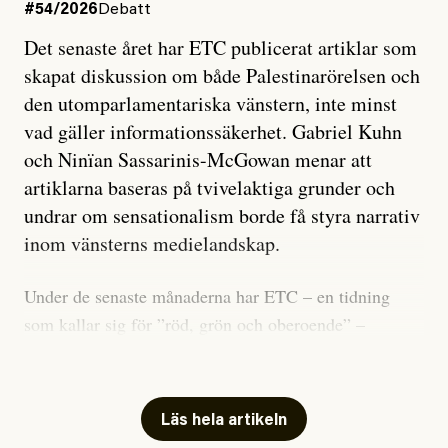
#54/2026
Debatt
Det senaste året har ETC publicerat artiklar som
skapat diskussion om både Palestinarörelsen och
den utomparlamentariska vänstern, inte minst
vad gäller informationssäkerhet. Gabriel Kuhn
och Ninïan Sassarinis-McGowan menar att
artiklarna baseras på tvivelaktiga grunder och
undrar om sensationalism borde få styra narrativ
inom vänsterns medielandskap.
Under de senaste månaderna har ETC – en tidning
som kallar sig för ”röd, grön och oberoende” –
publicerat två artiklar som vi gärna vill kommentera.
Artiklarna väcker flera frågor: Vem är det som ETC
skriver för? Vad betyder det att vara en ”röd, grön och
Läs hela artikeln
oberoende” tidning? Och vad är egentligen bra