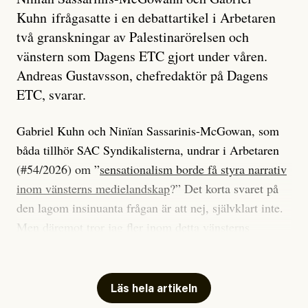
Kuhn ifrågasatte i en debattartikel i Arbetaren
två granskningar av Palestinarörelsen och
vänstern som Dagens ETC gjort under våren.
Andreas Gustavsson, chefredaktör på Dagens
ETC, svarar.
Gabriel Kuhn och Ninïan Sassarinis-McGowan, som
båda tillhör SAC Syndikalisterna, undrar i Arbetaren
(#54/2026) om ”
sensationalism borde få styra narrativ
inom vänsterns medielandskap
?” Det korta svaret på
den lagom insinuanta frågan är att nej, självklart inte.
Men däremot tror jag fler inom detta vänsterns
medielandskap skulle må bra av en sund populism, i
betydelsen att göra avslöjande och undersökande
journalistik som vänder sig till många snarare än att
Läs hela artikeln
jaga inbördes beundran. Det har i alla fall fungerat för