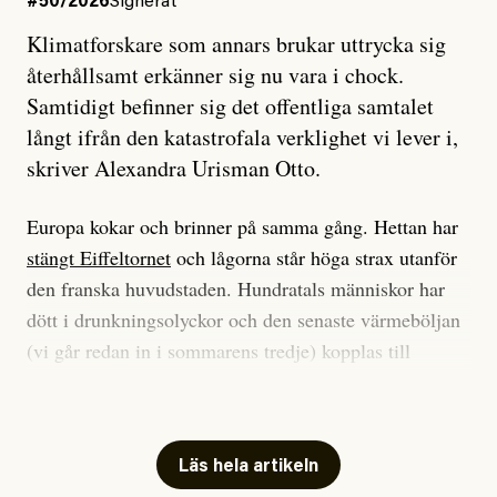
#50/2026
Signerat
Klimatforskare som annars brukar uttrycka sig
återhållsamt erkänner sig nu vara i chock.
Samtidigt befinner sig det offentliga samtalet
långt ifrån den katastrofala verklighet vi lever i,
skriver Alexandra Urisman Otto.
Europa kokar och brinner på samma gång. Hettan har
stängt Eiffeltornet
och lågorna står höga strax utanför
den franska huvudstaden. Hundratals människor har
dött i drunkningsolyckor och den senaste värmeböljan
(vi går redan in i sommarens tredje) kopplas till
tiotusentals för tidiga
dödsfall
.
Har du också panik i hettan? Känns det som en
mardröm? Bra, allt annat vore fullständigt orimligt.
Läs hela artikeln