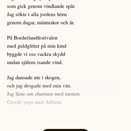
klickbete är inte intressant för Dagens ETC.
som gick genom vindlande spår.
Journalistiken är låst. En klatschig men korrekt rubrik
Jag sökte i alla jordens hörn
gör förhoppningsvis att en nyfiken beställer
genom dagar, människor och år.
prenumeration, men den avslutas sekunder senare om
inte journalistiken levererar substans. Självklart bygger
På Borderlandfestivalen
dessa granskningar på olika källor, alltifrån domar till
med guldglitter på min kind
en mängd intervjupersoner, inklusive generös
byggde vi oss vackra skydd
möjlighet att bemöta för såväl personen vars motiv att
undan själens isande vind.
engagera sig i Palestinarörelsen ifrågasätts som de
grupper där Säpo-resursen samlade in uppgifter.
Jag dansade ute i skogen,
Researchen är grundlig.
och jag drogade med min vän.
Jag läste om charmen med tarmen.
Möjligen är det egentligen inte journalistikens metod
Gjorde yoga med Adriene.
som stör?
Jag gick till psykologen
Kuhn och Sassarinis-McGowan återkommer till att
för en ADHD-utredning.
artiklarna ”inte är bra för” och ”skapar betydligt mer