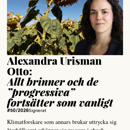
Publicerad
24 July, 2026
Jesper Lundby
Publicerad
15 July, 2026
Uppdaterad
15 July, 2026
Alexandra Urisman
Otto:
Allt brinner och de
”progressiva”
fortsätter som vanligt
#50/2026
Signerat
Klimatforskare som annars brukar uttrycka sig
återhållsamt erkänner sig nu vara i chock.