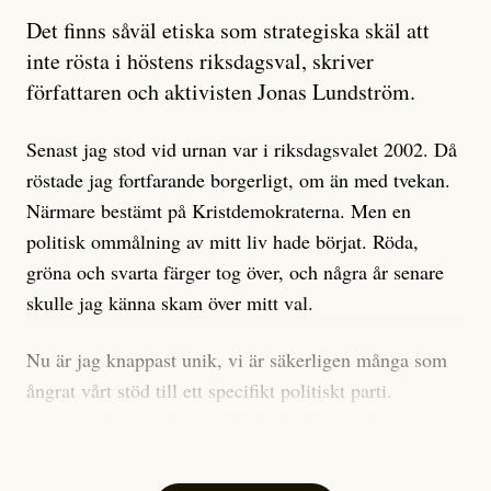
Artikeln undersöker inte, som ETC påstår, ”vad som
Det finns såväl etiska som strategiska skäl att
är sant, vad som är rykten”, utan den bidrar bara till
inte rösta i höstens riksdagsval, skriver
ännu mer ryktesspridning. Det finns inte ett enda bevis
författaren och aktivisten Jonas Lundström.
på eller ens ett övertygande argument för att den
misstänkta personen är en infiltratör. Det som läsaren
Senast jag stod vid urnan var i riksdagsvalet 2002. Då
får veta är att personen har ändrat sina politiska åsikter
röstade jag fortfarande borgerligt, om än med tvekan.
under åren, att den har raderat tidigare innehåll på sina
Närmare bestämt på Kristdemokraterna. Men en
sociala medier, att artikelns författare inte förstår sig
politisk ommålning av mitt liv hade börjat. Röda,
på personens ekonomi och att det tydligen finns
gröna och svarta färger tog över, och några år senare
anonyma röster inom rörelsen som säger saker som
skulle jag känna skam över mitt val.
”Om du frågar mig så är han en infiltratör”. Det kan
anses vara anledningar att titta närmare på personen,
Nu är jag knappast unik, vi är säkerligen många som
men ingenting av detta är tillräckligt för att hänga ut
ångrat vårt stöd till ett specifikt politiskt parti.
den. Personen nämns visserligen inte vid namn i
Avsevärt färre är de som fått kalla fötter inför
artikeln men är lätt att identifiera för alla som är aktiva
röstningen som sådan.
inom palestinarörelsen.