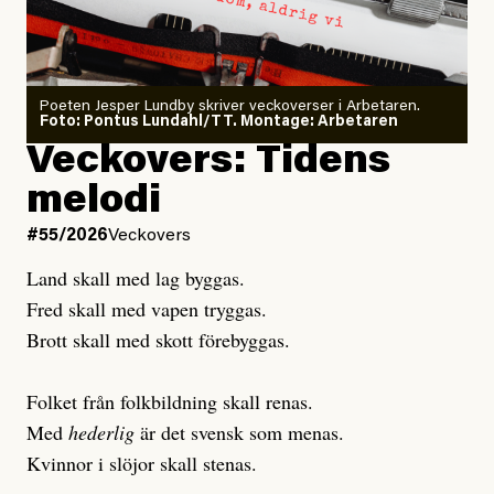
granskar vänstern
Poeten Jesper Lundby skriver veckoverser i Arbetaren.
Joel Kellgren
Foto: Pontus Lundahl/TT. Montage: Arbetaren
Debattartikel i Arbetaren
Veckovers: Tidens
Publicerad
3 August, 2026
Publicerad
6 August, 2026
melodi
Uppdaterad
3 August, 2026
Uppdaterad
6 August, 2026
#55/2026
Veckovers
Land skall med lag byggas.
Fred skall med vapen tryggas.
Brott skall med skott förebyggas.
Folket från folkbildning skall renas.
Med
hederlig
är det svensk som menas.
Kvinnor i slöjor skall stenas.