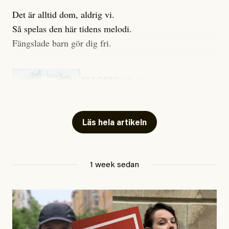
Det är alltid dom, aldrig vi.
Så spelas den här tidens melodi.
Fängslade barn gör dig fri.
#54/2026
Kultur
Snart skrivs boken ”Barn i
fängelse”
Läs hela artikeln
Jesper Lundby
1 week sedan
Publicerad
29 July, 2026
Uppdaterad
29 July, 2026