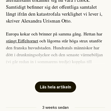
Samtidigt befinner sig det offentliga samtalet
långt ifrån den katastrofala verklighet vi lever i,
skriver Alexandra Urisman Otto.
Europa kokar och brinner på samma gång. Hettan har
stängt Eiffeltornet
och lågorna står höga strax utanför
den franska huvudstaden. Hundratals människor har
dött i drunkningsolyckor och den senaste värmeböljan
(vi går redan in i sommarens tredje) kopplas till
tiotusentals för tidiga
dödsfall
.
Har du också panik i hettan? Känns det som en
mardröm? Bra, allt annat vore fullständigt orimligt.
Läs hela artikeln
Klimatforskaren Zeke Hausfather
skrev
på måndagen
att han brukar vara ganska återhållsam när han
3 weeks sedan