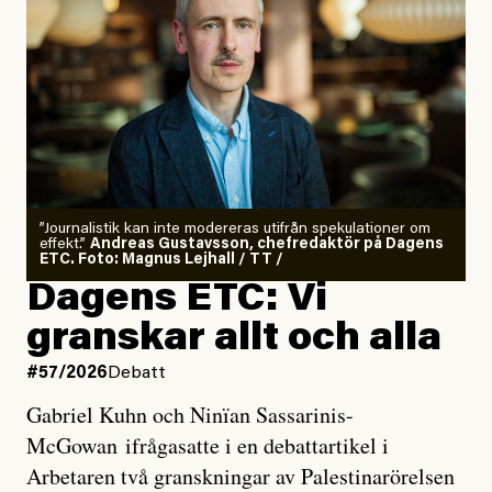
”Journalistik kan inte modereras utifrån spekulationer om
effekt.”
Andreas Gustavsson, chefredaktör på Dagens
ETC. Foto: Magnus Lejhall / TT /
Dagens ETC: Vi
granskar allt och alla
#57/2026
Debatt
Gabriel Kuhn och Ninïan Sassarinis-
McGowan ifrågasatte i en debattartikel i
Arbetaren två granskningar av Palestinarörelsen