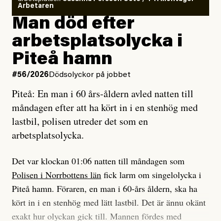
så säger jag tvärtemot.
Vem är det som Dagens ETC skriver för?
Arbetaren
Man död efter
Jag lärde mig renovera
Vad betyder det att vara en röd, grön och oberoende
arbetsplatsolycka i
enligt uråldrig metod
tidning?
och lade min sista ungdom
Piteå hamn
på att laga en gammal bod.
Vad är bra journalistik?
#56/2026
Dödsolyckor på jobbet
Piteå: En man i 60 års-åldern avled natten till
Jag sökte ljuset och meningen,
Ett försök till korta svar som jag hoppas kan förtydliga
måndagen efter att ha kört in i en stenhög med
efter det som var rent, rätt och sant,
för Kuhn och Sassarinis-McGowan och andra hur jag
lastbil, polisen utreder det som en
och aldrig såg jag det klarare än
som chefredaktör ser på Dagens ETC:s uppdrag och
arbetsplatsolycka.
när jag ombord på bussen hjälpte en tant.
roll.
Det var klockan 01:06 natten till måndagen som
Vi skriver för våra läsare som vill bli informerade,
Polisen i Norrbottens län
fick larm om singelolycka i
#23/2026
Intervjun
överraskade, bekräftade, utmanade – och som kräver
Jesper Lundby: ”Livet i sig
Piteå hamn. Föraren, en man i 60-års åldern, ska ha
att vi granskar allt och alla.
är ganska politiskt”
kört in i en stenhög med lätt lastbil. Det är ännu okänt
exakt hur olyckan gick till. Mannen fördes med
Vi är som sagt en röd, grön och oberoende tidning.