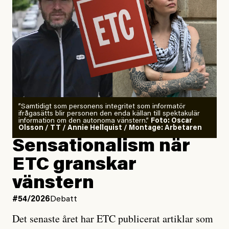
”Samtidigt som personens integritet som informatör
ifrågasätts blir personen den enda källan till spektakulär
information om den autonoma vänstern.”
Foto: Oscar
Olsson / TT / Annie Hellquist / Montage: Arbetaren
Sensationalism när
ETC granskar
vänstern
#54/2026
Debatt
Det senaste året har ETC publicerat artiklar som