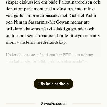
skapat diskussion om både Palestinarörelsen och
den utomparlamentariska vänstern, inte minst
vad gäller informationssäkerhet. Gabriel Kuhn
och Ninïan Sassarinis-McGowan menar att
artiklarna baseras på tvivelaktiga grunder och
undrar om sensationalism borde få styra narrativ
inom vänsterns medielandskap.
Under de senaste månaderna har ETC – en tidning
som kallar sig för ”röd, grön och oberoende” –
publicerat två artiklar som vi gärna vill kommentera.
Artiklarna väcker flera frågor: Vem är det som ETC
skriver för? Vad betyder det att vara en ”röd, grön och
Läs hela artikeln
oberoende” tidning? Och vad är egentligen bra
journalistik?
2 weeks sedan