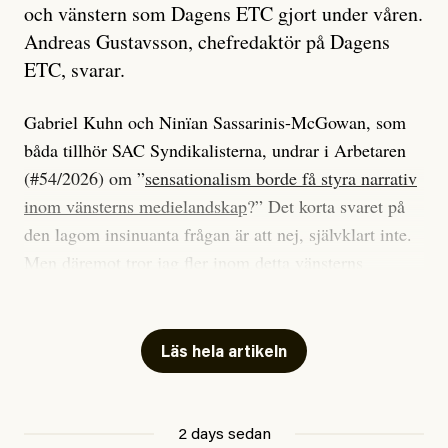
och vänstern som Dagens ETC gjort under våren.
Andreas Gustavsson, chefredaktör på Dagens
ETC, svarar.
Gabriel Kuhn och Ninïan Sassarinis-McGowan, som
båda tillhör SAC Syndikalisterna, undrar i Arbetaren
(#54/2026) om ”
sensationalism borde få styra narrativ
inom vänsterns medielandskap
?” Det korta svaret på
den lagom insinuanta frågan är att nej, självklart inte.
Men däremot tror jag fler inom detta vänsterns
medielandskap skulle må bra av en sund populism, i
betydelsen att göra avslöjande och undersökande
journalistik som vänder sig till många snarare än att
Läs hela artikeln
jaga inbördes beundran. Det har i alla fall fungerat för
Dagens ETC.
2 days sedan