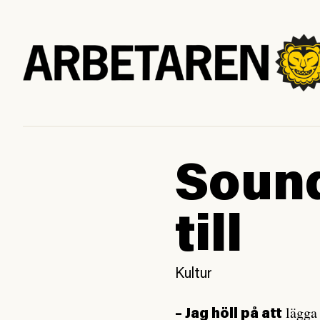
Sound
till
Kultur
lägga 
– Jag höll på att