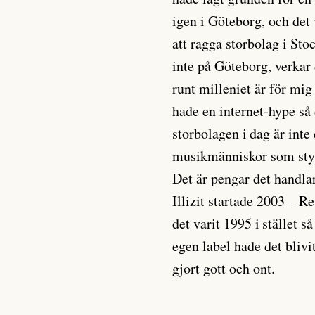
igen i Göteborg, och det 
att ragga storbolag i Sto
inte på Göteborg, verka
runt milleniet är för mi
hade en internet-hype så
storbolagen i dag är inte
musikmänniskor som styrd
Det är pengar det handla
Illizit startade 2003 – R
det varit 1995 i stället s
egen label hade det blivi
gjort gott och ont.