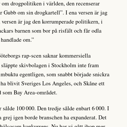
 om drogpolitiken i världen, den recenserar
r Gubb om sin drogkartell”. I ena versen är jag
 versen är jag den korrumperade politikern, i
tackars barnen som bor på risfält och får odla
n handlade om.”
öteborgs rap-scen saknar kommersiella
 släppte skivbolagen i Stockholm inte fram
Timbuktu egentligen, som snabbt började snickra
ha blivit Sveriges Los Angeles, och Skåne ett
d som Bay Area-området.
or sålde 100 000. Den tredje sålde enbart 6 000. I
ma grej igen borde branschen ha expanderat. Det
 hälsosam konkurrens. Nu har vi gått ihop mer