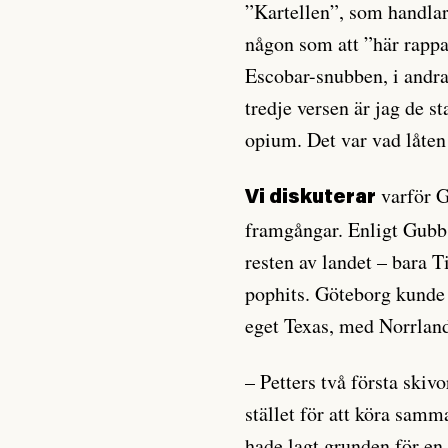
”Kartellen”, som handlar
någon som att ”här rappa
Escobar-snubben, i andra
tredje versen är jag de s
opium. Det var vad låte
varför G
Vi diskuterar
framgångar. Enligt Gubb
resten av landet – bara 
pophits. Göteborg kunde 
eget Texas, med Norrlan
– Petters två första skiv
stället för att köra sam
hade lagt grunden för en