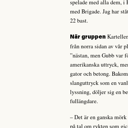
spelade med alla dem, i H
med Brigade. Jag har st
22 bast.
Kartellen
När gruppen
från norra sidan av vår p
”nästan, men Gubb var f
amerikanska uttryck, me
gator och betong. Bakom 
slanguttryck som en vanl
lyssning, döljer sig en b
fullängdare.
– Det är en ganska mörk p
på tal om rykten som gic