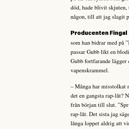
död, hade blivit skjuten, t
någon, till att jag slagit p
Producenten Fingal
som han bidrar med på ”P
passar Gubb likt en blod
Gubb fortfarande lägger 
vapenskrammel.
– Många har misstolkat m
det en gangsta rap-låt? N
från början till slut. ”S
rap-låt. Det sista jag sä
långa loppet aldrig att 