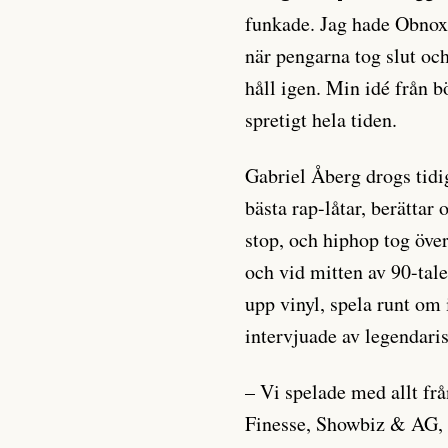
funkade. Jag hade Obnoxi
när pengarna tog slut och 
håll igen. Min idé från b
spretigt hela tiden.
Gabriel Åberg drogs tidi
bästa rap-låtar, berättar
stop, och hiphop tog över
och vid mitten av 90-tal
upp vinyl, spela runt om
intervjuade av legendar
– Vi spelade med allt f
Finesse, Showbiz & AG, t