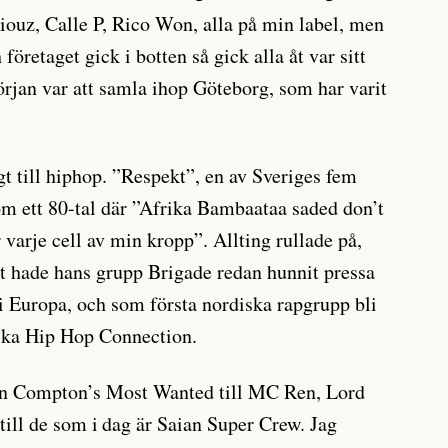
ouz, Calle P, Rico Won, alla på min label, men
företaget gick i botten så gick alla åt var sitt
örjan var att samla ihop Göteborg, som har varit
gt till hiphop. ”Respekt”, en av Sveriges fem
 om ett 80-tal där ”Afrika Bambaataa saded don’t
 varje cell av min kropp”. Allting rullade på,
et hade hans grupp Brigade redan hunnit pressa
 i Europa, och som första nordiska rapgrupp bli
iska Hip Hop Connection.
rån Compton’s Most Wanted till MC Ren, Lord
ill de som i dag är Saian Super Crew. Jag