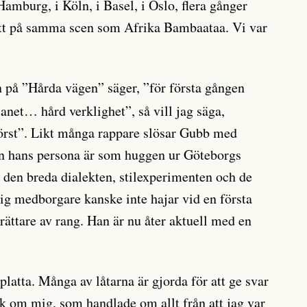
amburg, i Köln, i Basel, i Oslo, flera gånger
ått på samma scen som Afrika Bambaataa. Vi var
 på ”Hårda vägen” säger, ”för första gången
lanet… hård verklighet”, så vill jag säga,
örst”. Likt många rappare slösar Gubb med
n hans persona är som huggen ur Göteborgs
den breda dialekten, stilexperimenten och de
ig medborgare kanske inte hajar vid en första
erättare av rang. Han är nu åter aktuell med en
latta. Många av låtarna är gjorda för att ge svar
k om mig, som handlade om allt från att jag var