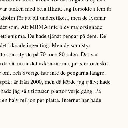
var tanken med hela Illizit. Jag försökte i fem år
ckholm för att bli underetikett, men de lyssnar
r det som. Att MBMA inte blev majorsignade
g ett enigma. De hade tjänat pengar på dem. De
 det liknade ingenting. Men de som styr
 de som styrde på 70- och 80-talen. Det var
e då, nu är det avkommorna, jurister och skit.
r om, och Sverige har inte de pengarna längre.
espekt är från 2000, men då körde jag själv; hade
å hade jag sålt tiotusen plattor varje gång. På
t en halv miljon per platta. Internet har både