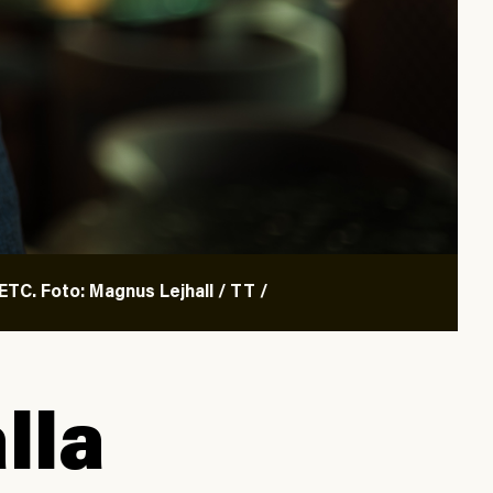
TC. Foto: Magnus Lejhall / TT /
lla