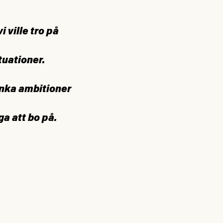
 ville tro på
ituationer.
nka ambitioner
ga att bo på.