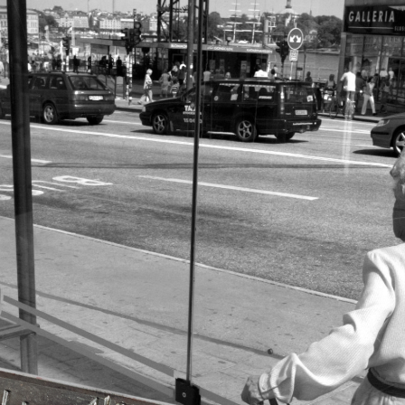
 fall fungerat för Dagens ETC.
iklar som Kuhn och Sassarinis-McGowan riktar
nen förföljde ministern – utpekas som israelisk
bland annat eldar på ryktesspridning, är
ad och gör tveksamma nedslag i en persons
 det om en annan granskning, ”
Därför blev jag
utonoma vänstern
”, som de anser ”blandar två
s”, det vill säga både hur en Säpo-resurs
möter i den autonoma miljön.
Gowan hävdar att Dagens ETC arbetar med
t istället prioritera ”sensationalism och