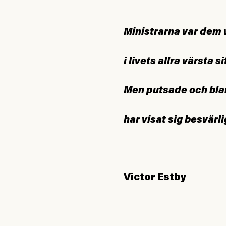
Ministrarna var dem vi
i livets allra värsta s
Men putsade och bla
har visat sig besvärli
Victor Estby