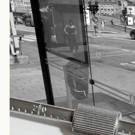
beundran. Det har i alla
Det är två specifika art
sin kritik mot.
Först ut är ”
Mystiska man
infiltratör
” som de menar 
otillräckligt anonymiser
bakgrund. Sedan handlar
Säpo-informatör i den a
saker som inte ska blanda
rekryteras och vad hon 
Kuhn och Sassarinis-Mc
”opålitliga källor” för at