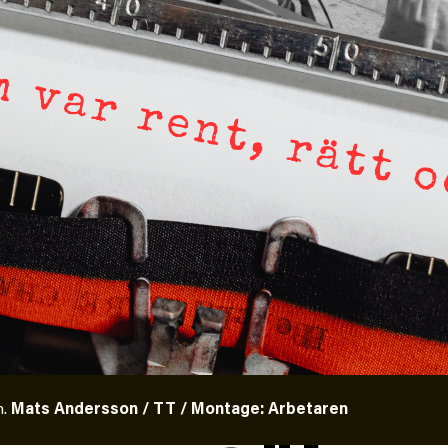
e är inte intressant för Dagens ETC.
n klatschig men korrekt rubrik gör
yfiken beställer prenumeration, men den avslutas
ournalistiken levererar substans. Självklart
 på olika källor, alltifrån domar till en mängd
ve generös möjlighet att bemöta för såväl
ngagera sig i Palestinarörelsen ifrågasätts som
rsen samlade in uppgifter. Researchen är
en inte journalistikens metod som stör?
wan återkommer till att artiklarna ”inte är bra
n.
Mats Andersson / TT / Montage: Arbetaren
gt mer oro i Palestinarörelsen och den oberoende