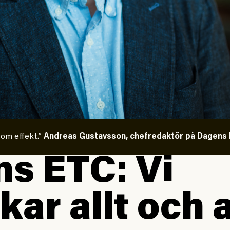
 om effekt.”
Andreas Gustavsson, chefredaktör på Dagens E
s ETC: Vi
kar allt och a