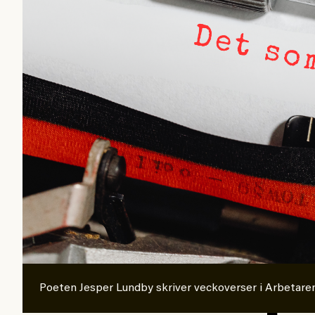
klickbete”. Nej, klickbet
Journalistiken är låst. E
förhoppningsvis att en n
sekunder senare om inte j
bygger dessa granskningar
intervjupersoner, inklusi
personen vars motiv att e
de grupper där Säpo-resu
grundlig.
Möjligen är det egentlig
Kuhn och Sassarinis-McGo
Poeten Jesper Lundby skriver veckoverser i Arbetare
för” och ”skapar betydli