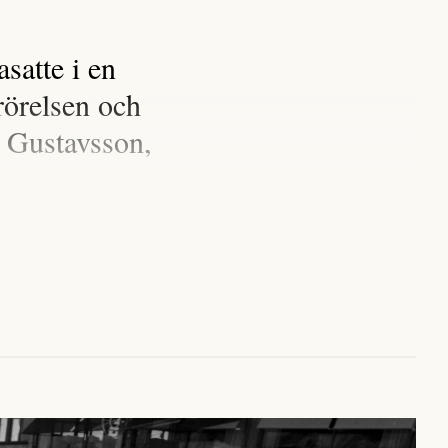
satte i en
rörelsen och
 Gustavsson,