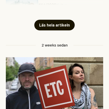
#54/2026
Kultur
Snart skrivs boken ”Barn i
fängelse”
Läs hela artikeln
Jesper Lundby
2 weeks sedan
Publicerad
29 July, 2026
Uppdaterad
29 July, 2026