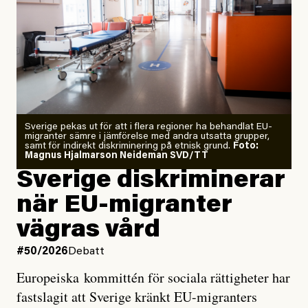
”Fram till i dag”, skriver han.
Årets El Niño kan bli den
starkaste som uppmätts
Zeke Hausfather är chockad igen efter att ha
Sverige pekas ut för att i flera regioner ha behandlat EU-
analyserat hur de olika klimatmodellerna bedömer
migranter sämre i jämförelse med andra utsatta grupper,
samt för indirekt diskriminering på etnisk grund.
Foto:
läget för hur den begynnande El Niño-händelsen ska
Magnus Hjalmarson Neideman SVD/TT
utveckla sig. El Niño är ett återkommande
Sverige diskriminerar
väderfenomen som uppstår när havsvattnet i delar av
när EU-migranter
Stilla havet blir ovanligt varmt. Det påverkar vädret
vägras vård
över stora delar av världen och under
våren
har
forskare allt oftare varnat för att den här El Niñon
#50/2026
Debatt
kommer att bli extrem.
Europeiska kommittén för sociala rättigheter har
fastslagit att Sverige kränkt EU-migranters
Det verkar vara en underdrift, menar nu Zeke