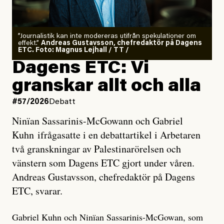
”Journalistik kan inte modereras utifrån spekulationer om
effekt.”
Andreas Gustavsson, chefredaktör på Dagens
ETC. Foto: Magnus Lejhall / TT /
Dagens ETC: Vi
granskar allt och alla
#57/2026
Debatt
Ninïan Sassarinis-McGowann och Gabriel
Kuhn ifrågasatte i en debattartikel i Arbetaren
två granskningar av Palestinarörelsen och
vänstern som Dagens ETC gjort under våren.
Andreas Gustavsson, chefredaktör på Dagens
ETC, svarar.
Gabriel Kuhn och Ninïan Sassarinis-McGowan, som