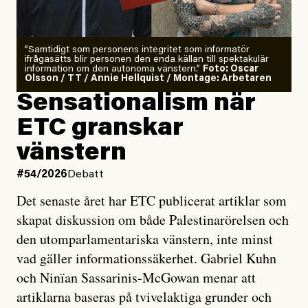
”Samtidigt som personens integritet som informatör
ifrågasätts blir personen den enda källan till spektakulär
information om den autonoma vänstern.”
Foto: Oscar
Olsson / TT / Annie Hellquist / Montage: Arbetaren
Sensationalism när
ETC granskar
vänstern
#54/2026
Debatt
Det senaste året har ETC publicerat artiklar som
skapat diskussion om både Palestinarörelsen och
den utomparlamentariska vänstern, inte minst
vad gäller informationssäkerhet. Gabriel Kuhn
och Ninïan Sassarinis-McGowan menar att
artiklarna baseras på tvivelaktiga grunder och