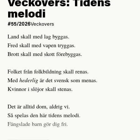
Veckovers: Tidens
Publicerad
3 August, 2026
Publicerad
6 August, 2026
melodi
Uppdaterad
3 August, 2026
Uppdaterad
7 August, 2026
#55/2026
Veckovers
Land skall med lag byggas.
Fred skall med vapen tryggas.
Brott skall med skott förebyggas.
Folket från folkbildning skall renas.
Med
hederlig
är det svensk som menas.
Kvinnor i slöjor skall stenas.
Det är alltid dom, aldrig vi.
Så spelas den här tidens melodi.
Fängslade barn gör dig fri.