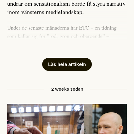
undrar om sensationalism borde få styra narrativ
inom vänsterns medielandskap.
Under de senaste månaderna har ETC – en tidning
som kallar sig för ”röd, grön och oberoende” –
publicerat två artiklar som vi gärna vill kommentera.
Artiklarna väcker flera frågor: Vem är det som ETC
skriver för? Vad betyder det att vara en ”röd, grön och
Läs hela artikeln
oberoende” tidning? Och vad är egentligen bra
journalistik?
2 weeks sedan
Den första artikeln publicerades den 10 mars 2026.
Titeln är
”Mystiska mannen förföljde ministern –
utpekas som israelisk infiltratör”
. Enligt ingressen
handlar artikeln om en person vars ”bakgrund skapar
splittring och oro i rörelsen”. Problemet är att artikeln