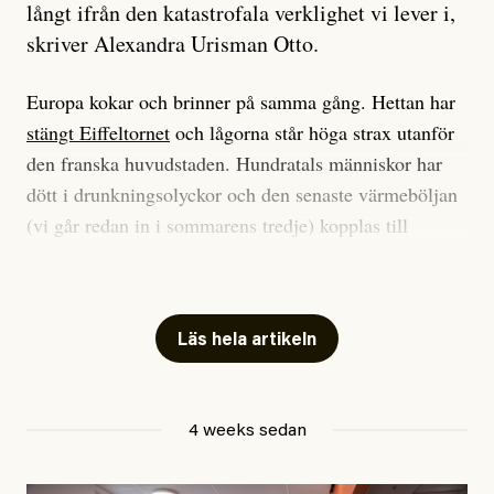
långt ifrån den katastrofala verklighet vi lever i,
skriver Alexandra Urisman Otto.
Europa kokar och brinner på samma gång. Hettan har
stängt Eiffeltornet
och lågorna står höga strax utanför
den franska huvudstaden. Hundratals människor har
dött i drunkningsolyckor och den senaste värmeböljan
(vi går redan in i sommarens tredje) kopplas till
tiotusentals för tidiga
dödsfall
.
Har du också panik i hettan? Känns det som en
mardröm? Bra, allt annat vore fullständigt orimligt.
Läs hela artikeln
Klimatforskaren Zeke Hausfather
skrev
på måndagen
att han brukar vara ganska återhållsam när han
4 weeks sedan
diskuterar klimatdata. Bara en enda gång – i