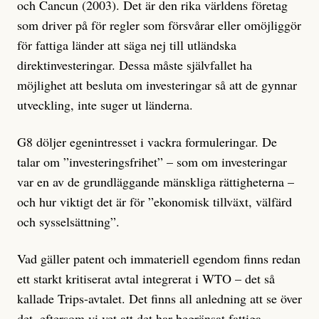
och Cancun (2003). Det är den rika världens företag
som driver på för regler som försvårar eller omöjliggör
för fattiga länder att säga nej till utländska
direktinvesteringar. Dessa måste självfallet ha
möjlighet att besluta om investeringar så att de gynnar
utveckling, inte suger ut länderna.
G8 döljer egenintresset i vackra formuleringar. De
talar om ”investeringsfrihet” – som om investeringar
var en av de grundläggande mänskliga rättigheterna –
och hur viktigt det är för ”ekonomisk tillväxt, välfärd
och sysselsättning”.
Vad gäller patent och immateriell egendom finns redan
ett starkt kritiserat avtal integrerat i WTO – det så
kallade Trips-avtalet. Det finns all anledning att se över
det, eftersom vi vet att det har begränsat fattiga