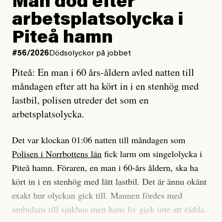
Man död efter
Jag lärde mig renovera
Vad betyder det att vara en röd, grön och oberoende
arbetsplatsolycka i
enligt uråldrig metod
tidning?
och lade min sista ungdom
Piteå hamn
på att laga en gammal bod.
Vad är bra journalistik?
#56/2026
Dödsolyckor på jobbet
Piteå: En man i 60 års-åldern avled natten till
Jag sökte ljuset och meningen,
Ett försök till korta svar som jag hoppas kan förtydliga
måndagen efter att ha kört in i en stenhög med
efter det som var rent, rätt och sant,
för Kuhn och Sassarinis-McGowan och andra hur jag
lastbil, polisen utreder det som en
och aldrig såg jag det klarare än
som chefredaktör ser på Dagens ETC:s uppdrag och
arbetsplatsolycka.
när jag ombord på bussen hjälpte en tant.
roll.
Det var klockan 01:06 natten till måndagen som
Vi skriver för våra läsare som vill bli informerade,
Polisen i Norrbottens län
fick larm om singelolycka i
#23/2026
Intervjun
överraskade, bekräftade, utmanade – och som kräver
Jesper Lundby: ”Livet i sig
Piteå hamn. Föraren, en man i 60-års åldern, ska ha
att vi granskar allt och alla.
är ganska politiskt”
kört in i en stenhög med lätt lastbil. Det är ännu okänt
exakt hur olyckan gick till. Mannen fördes med
Vi är som sagt en röd, grön och oberoende tidning.
ambulans till sjukhus men hans liv gick inte att rädda.
Det betyder en annan journalistik än vad du hittar i