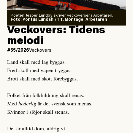
Poeten Jesper Lundby skriver veckoverser i Arbetaren.
Joel Kellgren
Foto: Pontus Lundahl/TT. Montage: Arbetaren
Debattartikel i Arbetaren
Veckovers: Tidens
Publicerad
3 August, 2026
Publicerad
6 August, 2026
melodi
Uppdaterad
3 August, 2026
Uppdaterad
7 August, 2026
#55/2026
Veckovers
Land skall med lag byggas.
Fred skall med vapen tryggas.
Brott skall med skott förebyggas.
Folket från folkbildning skall renas.
Med
hederlig
är det svensk som menas.
Kvinnor i slöjor skall stenas.
Det är alltid dom, aldrig vi.