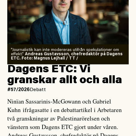
”Journalistik kan inte modereras utifrån spekulationer om
effekt.”
Andreas Gustavsson, chefredaktör på Dagens
ETC. Foto: Magnus Lejhall / TT /
Dagens ETC: Vi
granskar allt och alla
#57/2026
Debatt
Ninïan Sassarinis-McGowann och Gabriel
Kuhn ifrågasatte i en debattartikel i Arbetaren
två granskningar av Palestinarörelsen och
vänstern som Dagens ETC gjort under våren.
Andreas Gustavsson, chefredaktör på Dagens