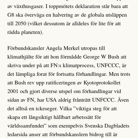
av växthusgaser. I toppmötets deklaration står bara att
G8 ska överväga en halvering av de globala utsläppen
till 2050 (vilket dessutom är alldeles för lite för att
rädda planeten).
Förbundskansler Angela Merkel utropas till
klimathjälte för att hon förmådde George W Bush att
skriva under på att FN:s klimatprocess, UNFCCC, är
det lämpliga forat för fortsatta förhandlingar. Men trots
att Bush rev upp ratificeringen av Kyotoprotokollet
2001 och gjort diverse utspel om förhandlingar vid
sidan av FN, har USA aldrig frånträtt UNFCCC. Även
det alltså en ickeseger. Vilka ”viktiga steg för att
skapa ett långsiktigt hållbart arbetssätt för
världssamfundet” som exempelvis Svenska Dagbladets
ledarsida anser att förbundskanslern bidrog till är