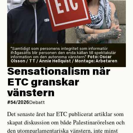
”Samtidigt som personens integritet som informatör
ifrågasätts blir personen den enda källan till spektakulär
information om den autonoma vänstern.”
Foto: Oscar
Olsson / TT / Annie Hellquist / Montage: Arbetaren
Sensationalism när
ETC granskar
vänstern
#54/2026
Debatt
Det senaste året har ETC publicerat artiklar som
skapat diskussion om både Palestinarörelsen och
den utomparlamentariska vänstern, inte minst