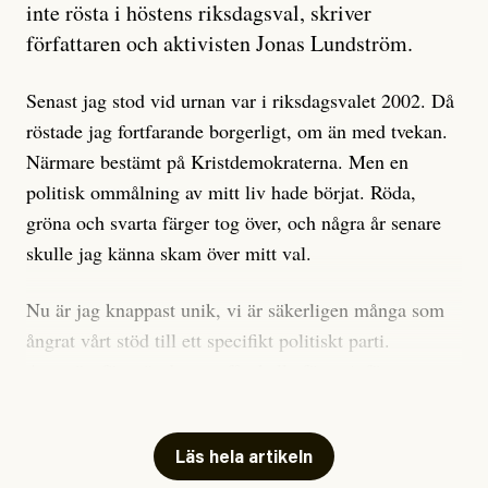
är sant, vad som är rykten”, utan den bidrar bara till
inte rösta i höstens riksdagsval, skriver
ännu mer ryktesspridning. Det finns inte ett enda bevis
författaren och aktivisten Jonas Lundström.
på eller ens ett övertygande argument för att den
misstänkta personen är en infiltratör. Det som läsaren
Senast jag stod vid urnan var i riksdagsvalet 2002. Då
får veta är att personen har ändrat sina politiska åsikter
röstade jag fortfarande borgerligt, om än med tvekan.
under åren, att den har raderat tidigare innehåll på sina
Närmare bestämt på Kristdemokraterna. Men en
sociala medier, att artikelns författare inte förstår sig
politisk ommålning av mitt liv hade börjat. Röda,
på personens ekonomi och att det tydligen finns
gröna och svarta färger tog över, och några år senare
anonyma röster inom rörelsen som säger saker som
skulle jag känna skam över mitt val.
”Om du frågar mig så är han en infiltratör”. Det kan
anses vara anledningar att titta närmare på personen,
Nu är jag knappast unik, vi är säkerligen många som
men ingenting av detta är tillräckligt för att hänga ut
ångrat vårt stöd till ett specifikt politiskt parti.
den. Personen nämns visserligen inte vid namn i
Avsevärt färre är de som fått kalla fötter inför
artikeln men är lätt att identifiera för alla som är aktiva
röstningen som sådan.
inom palestinarörelsen.
Mitt huvudargument för riksdagsvalsbojkott är etiskt.
Läs hela artikeln