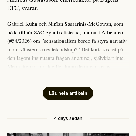
ETC, svarar.
Gabriel Kuhn och Ninïan Sassarinis-McGowan, som
båda tillhör SAC Syndikalisterna, undrar i Arbetaren
(#54/2026) om ”
sensationalism borde få styra narrativ
inom vänsterns medielandskap
?” Det korta svaret på
den lagom insinuanta frågan är att nej, självklart inte.
Men däremot tror jag fler inom detta vänsterns
medielandskap skulle må bra av en sund populism, i
betydelsen att göra avslöjande och undersökande
journalistik som vänder sig till många snarare än att
Läs hela artikeln
jaga inbördes beundran. Det har i alla fall fungerat för
Dagens ETC.
4 days sedan
Det är två specifika artiklar som Kuhn och Sassarinis-
McGowan riktar sin kritik mot.