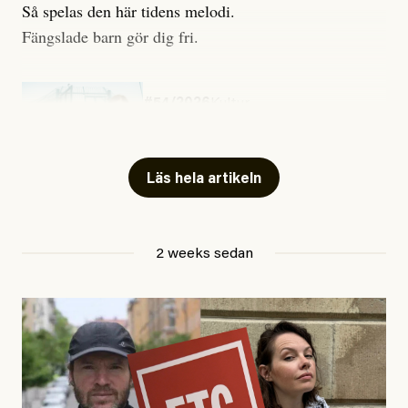
Så spelas den här tidens melodi.
Fängslade barn gör dig fri.
#54/2026
Kultur
Snart skrivs boken ”Barn i
fängelse”
Läs hela artikeln
Jesper Lundby
2 weeks sedan
Publicerad
29 July, 2026
Uppdaterad
29 July, 2026