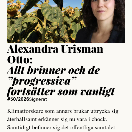
Jesper Lundby
Publicerad
15 July, 2026
Uppdaterad
15 July, 2026
Alexandra Urisman
Otto:
Allt brinner och de
”progressiva”
fortsätter som vanligt
#50/2026
Signerat
Klimatforskare som annars brukar uttrycka sig
återhållsamt erkänner sig nu vara i chock.
Samtidigt befinner sig det offentliga samtalet