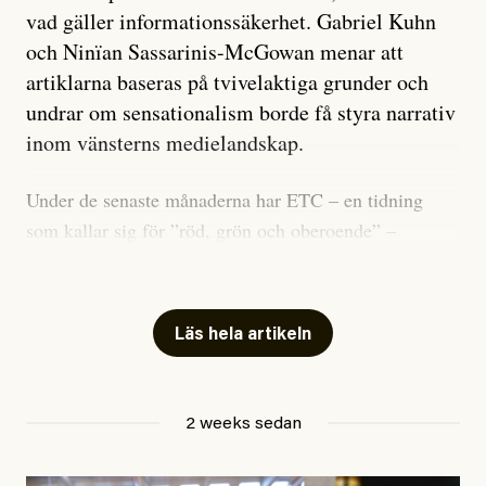
vad gäller informationssäkerhet. Gabriel Kuhn
och Ninïan Sassarinis-McGowan menar att
artiklarna baseras på tvivelaktiga grunder och
undrar om sensationalism borde få styra narrativ
inom vänsterns medielandskap.
Under de senaste månaderna har ETC – en tidning
som kallar sig för ”röd, grön och oberoende” –
publicerat två artiklar som vi gärna vill kommentera.
Artiklarna väcker flera frågor: Vem är det som ETC
skriver för? Vad betyder det att vara en ”röd, grön och
Läs hela artikeln
oberoende” tidning? Och vad är egentligen bra
journalistik?
2 weeks sedan
Den första artikeln publicerades den 10 mars 2026.
Titeln är
”Mystiska mannen förföljde ministern –